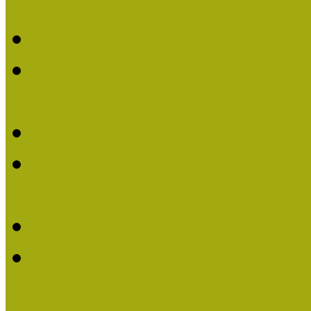
Múzeumpedagógiai Életm
Felhívás: Múzeumpedagó
Kustánné Hegyi Füstös I
Életműdíjat 2019-ben
Felhívás Múzeumpedagóg
Gratulálunk Káldy Mári
Életműdíjhoz!
Múzeumpedagógiai Élet
2015-ben Lovas Márta k
Életműdíjat