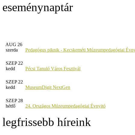
eseménynaptár
AUG 26
szerda
Pedagógus piknik - Kecskeméti Múzeumpedagógiai Évny
SZEP 22
kedd
Pécsi Tanuló Város Fesztivál
SZEP 22
kedd
MuseumDigit NextGen
SZEP 28
hétfő
24. Országos Múzeumpedagógiai Évnyitó
legfrissebb híreink