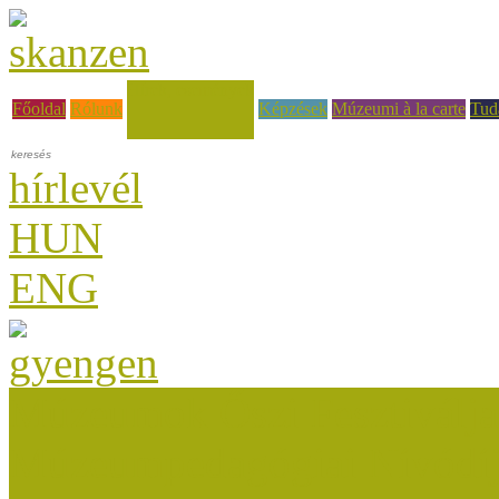
Hírek, események
Főoldal
Rólunk
Képzések
Múzeumi à la carte
Tud
hírlevél
HUN
ENG
Múzeumok Őszi Fesztiválja
Múzeumpedagógiai Nívódí