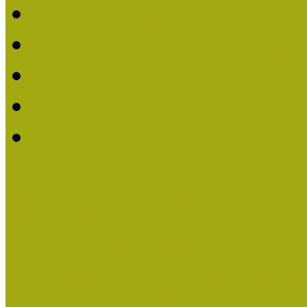
2019. évi MOKK Hírleve
2018. évi MOKK Hírleve
2017
2014.
2013.
ERASMUS + (KA120-AD
Közösségek Hete
Országos Múzeumpedagógia
Országos Múzeumpedagógia