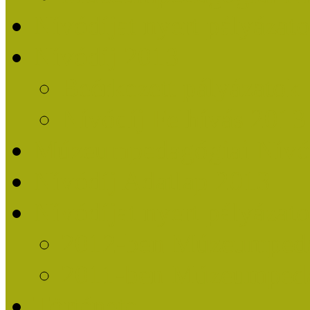
Nívódíjat nyert pályázat
Nívódíj 2013
Beérkezett pályázatok
Nívódíj Felhívás 2013
Múzeumpedagógiai Nívód
Nívódíj Adatlap 2013
Nívódíjat nyert pályáza
2012-ben Múzeumpedag
2011-ben Múzeumpedag
Története