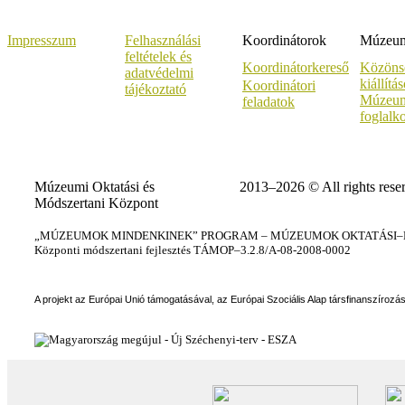
Impresszum
Felhasználási
Koordinátorok
Múzeumi
feltételek és
Koordinátorkereső
Közöns
adatvédelmi
kiállítá
Koordinátori
tájékoztató
Múzeum
feladatok
foglalk
Múzeumi Oktatási és
2013–2026 © All rights rese
Módszertani Központ
„MÚZEUMOK MINDENKINEK” PROGRAM – MÚZEUMOK OKTATÁSI–KÉ
Központi módszertani fejlesztés TÁMOP–3.2.8/A-08-2008-0002
A projekt az Európai Unió támogatásával, az Európai Szociális Alap társfinanszírozá