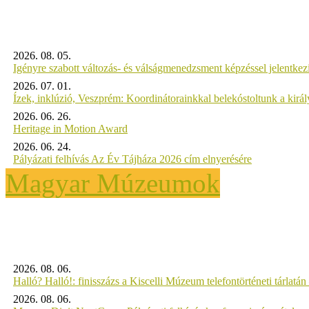
2026. 08. 05.
Igényre szabott változás- és válságmenedzsment képzéssel jelent
2026. 07. 01.
Ízek, inklúzió, Veszprém: Koordinátorainkkal belekóstoltunk a kirá
2026. 06. 26.
Heritage in Motion Award
2026. 06. 24.
Pályázati felhívás Az Év Tájháza 2026 cím elnyerésére
Magyar Múzeumok
2026. 08. 06.
Halló? Halló!: finisszázs a Kiscelli Múzeum telefontörténeti tárlatán
2026. 08. 06.