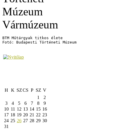
BTM Műtárgyak titkos élete

Fotó: Budapesti Történeti Múzeum
H
K
SZ
CS
P
SZ
V
1
2
3
4
5
6
7
8
9
10
11
12
13
14
15
16
17
18
19
20
21
22
23
24
25
26
27
28
29
30
31