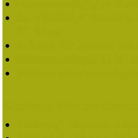
Múzeumpedagógiai Életm
Dr. Vásárhelyi Tamásé a
2013-ban
Ki kapja 2013-ban a Mú
Múzeumpedagógiai Életm
Felhívás múzeumpedagógi
Közösségi Múzeum elismer
Közösségi Múzeum elisme