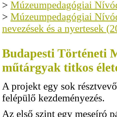
>
Múzeumpedagógiai Nívód
>
Múzeumpedagógiai Nívódíj
nevezések és a nyertesek (2
Budapesti Történet
műtárgyak titkos élet
A projekt egy sok résztvev
felépülő kezdeményezés.
Az első szint egy meseíró p