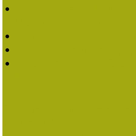
2016-ban Pató Mária és 
Múzeumpedagógus Díjat
Felhívás Kiváló Múzeum
Kiváló Múzeumpedagógus
Turcsányiné Kesik Gabrie
Múzeumpedagógus Díjat
Családbarát Múzeum elisme
Események