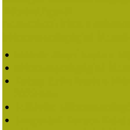
Pályázatfigyelő
Nemzetközi hírek a múzeum
Múzeumpedagógiai Életmű
Molnár József kapta a M
Múzeumpedagógiai Élet
Koltay Erika kapta a Mú
2023-ban
Felhívás: Múzeumpedagó
Lengyelné Kurucz Katali