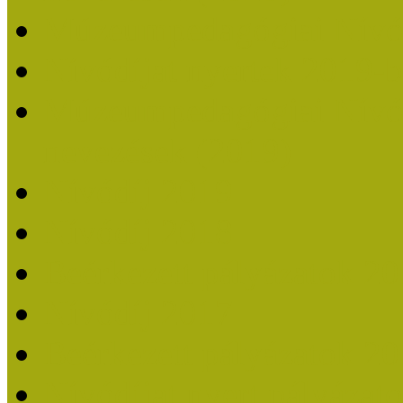
Múzeumpedagógiai Nívó
Nívódíjat nyertek 2019-
Múzeumpedagógiai Nívódí
nevezések (2019)
Nívódíj 2019
Nívódíj 2018
Beérkezett pályázatok 2
Nívódíj 2017
Beérkezett pályázatok 2
Nívódíjat nyert pályázat