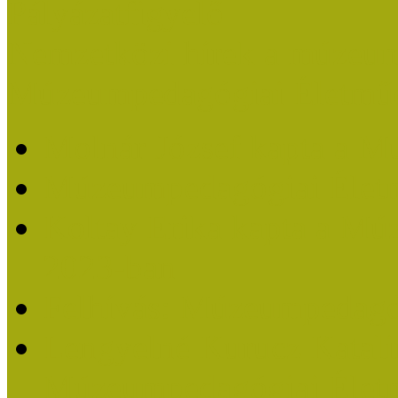
Pályázatfigyelő
Nemzetközi hírek a múzeum
Múzeumpedagógiai Életmű
Molnár József kapta a M
Múzeumpedagógiai Élet
Koltay Erika kapta a Mú
2023-ban
Felhívás: Múzeumpedagó
Lengyelné Kurucz Katali
Múzeumpedagógiai Életm