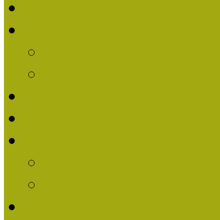
Nívódíjat nyert pályázat
Nívódíj 2013
Beérkezett pályázatok
Nívódíj Felhívás 2013
Múzeumpedagógiai Nívód
Nívódíj Adatlap 2013
Nívódíjat nyert pályáza
2012-ben Múzeumpedag
2011-ben Múzeumpedag
Története