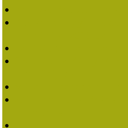
Felhívás: Múzeumpedagó
Kustánné Hegyi Füstös I
Életműdíjat 2019-ben
Felhívás Múzeumpedagóg
Gratulálunk Káldy Mári
Életműdíjhoz!
Múzeumpedagógiai Élet
2015-ben Lovas Márta k
Életműdíjat
Múzeumpedagógiai Életm