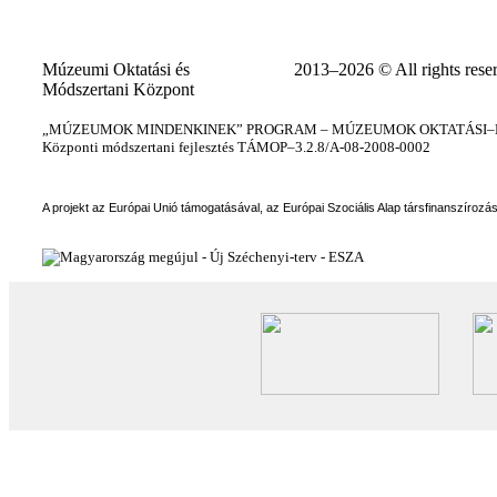
Múzeumi Oktatási és
2013–2026 © All rights rese
Módszertani Központ
„MÚZEUMOK MINDENKINEK” PROGRAM – MÚZEUMOK OKTATÁSI–KÉ
Központi módszertani fejlesztés TÁMOP–3.2.8/A-08-2008-0002
A projekt az Európai Unió támogatásával, az Európai Szociális Alap társfinanszírozá