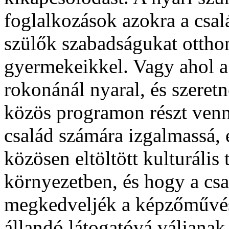
foglalkozások azokra a csal
szülők szabadságukat ottho
gyermekeikkel. Vagy ahol a
rokonánál nyaral, és szeret
közös programon részt venn
család számára izgalmassá, 
közösen
eltöltött kulturál
környezetben, és hogy a cs
megkedveljék a képzőművésze
állandó látogatóvá váljanak