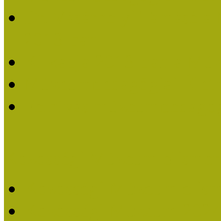
Dr. Vásárhelyi Tamásé a
2013-ban
Ki kapja 2013-ban a Mú
Múzeumpedagógiai Életm
Felhívás múzeumpedagógi
Közösségi Múzeum elismer
Közösségi Múzeum elisme
Közösségi Múzeum 202