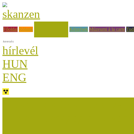
Hírek, események
Főoldal
Rólunk
Képzések
Múzeumi à la carte
Tud
hírlevél
HUN
ENG
Múzeumok Őszi Fesztiválja
Múzeumpedagógiai Nívódí