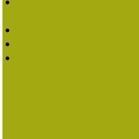
2016-ban Pató Mária és 
Múzeumpedagógus Díjat
Felhívás Kiváló Múzeum
Kiváló Múzeumpedagógus
Turcsányiné Kesik Gabrie
Múzeumpedagógus Díjat
Családbarát Múzeum elisme
Események
Legfrissebb hírek