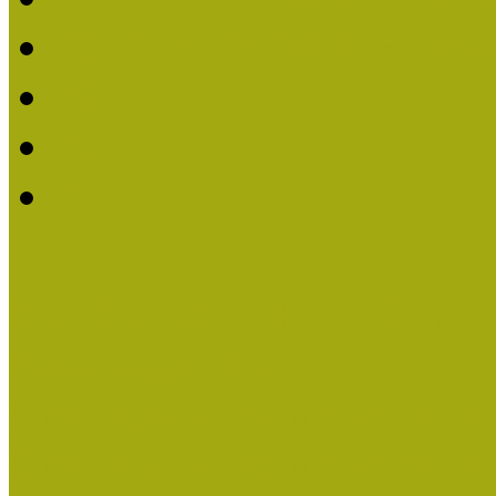
2018. évi MOKK Hírleve
2017
2014.
2013.
ERASMUS + (KA120-AD
Közösségek Hete
Országos Múzeumpedagógia
Országos Múzeumpedagógia