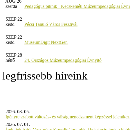
AUG 26
szerda
Pedagógus piknik - Kecskeméti Múzeumpedagógiai Évny
SZEP 22
kedd
Pécsi Tanuló Város Fesztivál
SZEP 22
kedd
MuseumDigit NextGen
SZEP 28
hétfő
24. Országos Múzeumpedagógiai Évnyitó
legfrissebb híreink
2026. 08. 05.
Igényre szabott változás- és válságmenedzsment képzéssel jelent
2026. 07. 01.
Ízek, inklúzió, Veszprém: Koordinátorainkkal belekóstoltunk a kirá