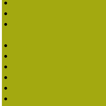
Múzeumpedagógiai Nívó
Nívódíjat nyertek 2019-
Múzeumpedagógiai Nívódí
nevezések (2019)
Nívódíj 2019
Nívódíj 2018
Beérkezett pályázatok 2
Nívódíj 2017
Beérkezett pályázatok 2
Nívódíjat nyert pályázat