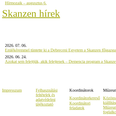
Hírmozaik – augusztus 6.
Skanzen hírek
2026. 07. 06.
Emlékéremmel tüntette ki a Debreceni Egyetem a Skanzen főigazgat
2026. 06. 24.
Azokat sem felejtjük, akik felejtenek – Demencia program a Skanz
Impresszum
Felhasználási
Koordinátorok
Múzeumi
feltételek és
Koordinátorkereső
Közöns
adatvédelmi
kiállítá
Koordinátori
tájékoztató
Múzeum
feladatok
foglalk