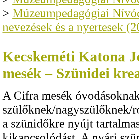
>
Múzeumpedagógiai Nívódíj
nevezések és a nyertesek (2
Kecskeméti Katona J
mesék – Szünidei kre
A Cifra mesék óvodásoknak 
szülőknek/nagyszülőknek/
a szünidőkre nyújt tartalmas
kikapcsolódást. A nyári szü