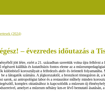
ertesek (2024)
gész! – évezredes időutazás a Ti
ből jött létre, ezért a 21. században szerettük volna újra felhívni a lá
égészeti kiállítás és kutatóbázis fontos eleme az a múzeumpedagógiai te
tók különböző korosztályait a felfedezés aktív és örömteli folyamatába
a be a látogatók számára. A jégkorszaktól, a bronzkori tömegsíron át, a
si sarok, az antropológiai labor és a restaurátor műhely minden korosztá
a kiegészítő, komplex oktatásához is kapcsolódik a múzeum új élményhel
módszereivel, amelyet a múzeum néhány km-re lévő bemutató ásatásán, a