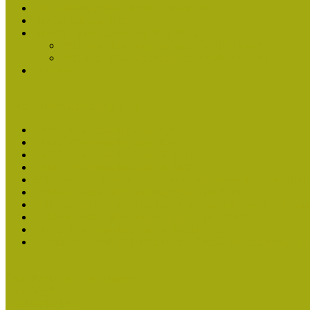
Múzeumpedagógiai Nívódíj Felhívás 2013
Nívódíj Adatlap 2013
Nívódíjat nyert pályázatok 2011-2012
2012-ben Múzeumpedagógiai Nívódíjat nyertek
2011-ben Múzeumpedagógiai Nívódíjat nyertek
Története
Kiváló Múzeumpedagógus Díj
Kiváló Múzeumpedagógus 2026
Kiváló Múzeumpedagógus 2024
Kiváló Múzeumpedagógus Díj 2022
Kiváló Múzeumpedagógus Díj 2020
2018-ban Joó Emese kapta a Kiváló Múzeumpedagógus elisme
Felhívás Kiváló Múzeumpedagógus Díjra 2018
2016-ban Pató Mária és Szabics Ágnes kaptak Kiváló Múzeum
Felhívás Kiváló Múzeumpedagógus Díjra (2016)
Kiváló Múzeumpedagógus Díj Adatlap 2016
Turcsányiné Kesik Gabriella kapta a Kiváló Múzeumpedagógus
Családbarát Múzeum elismerés
Események
Legfrissebb hírek