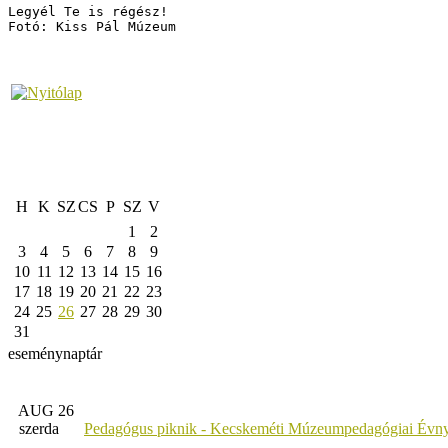
Legyél Te is régész!

Fotó: Kiss Pál Múzeum
H
K
SZ
CS
P
SZ
V
1
2
3
4
5
6
7
8
9
10
11
12
13
14
15
16
17
18
19
20
21
22
23
24
25
26
27
28
29
30
31
eseménynaptár
AUG 26
szerda
Pedagógus piknik - Kecskeméti Múzeumpedagógiai Évny