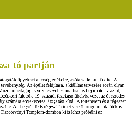
sza-tó partján
togatók figyelmét a térség értékeire, azóta zajló kutatásaira. A
vékenység. Az épület felújítása, a kiállítás tervezése során olyan
. Múzeumpedagógus vezetésével és önállóan is bejárható az az út,
 középkori falutól a 19. századi fazekasműhelyig vezet az évezredes
ly számára emlékezetes látogatást kínál. A történelem és a régészet
yszíne. A „Legyél Te is régész!” címet viselő programunk játékos
 Tiszaörvényi Templom-dombon ki is lehet próbálni az