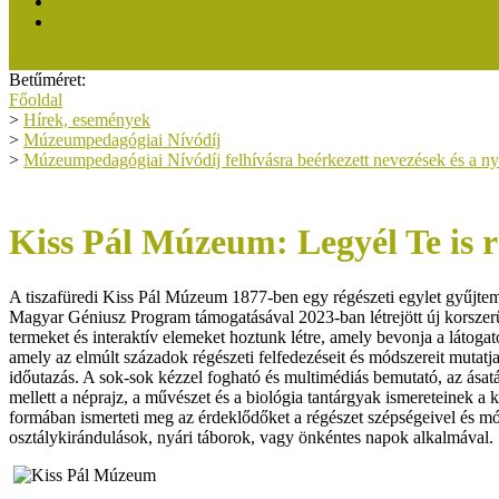
Közösségi Múzeum 2019
A Közösségi Múzeum elismerésről dióhéjban
Betűméret:
Főoldal
>
Hírek, események
>
Múzeumpedagógiai Nívódíj
>
Múzeumpedagógiai Nívódíj felhívásra beérkezett nevezések és a ny
Kiss Pál Múzeum: Legyél Te is ré
A tiszafüredi Kiss Pál Múzeum 1877-ben egy régészeti egylet gyűjteményé
Magyar Géniusz Program támogatásával 2023-ban létrejött új korszerű r
termeket és interaktív elemeket hoztunk létre, amely bevonja a látoga
amely az elmúlt századok régészeti felfedezéseit és módszereit mutatj
időutazás. A sok-sok kézzel fogható és multimédiás bemutató, az ásatá
mellett a néprajz, a művészet és a biológia tantárgyak ismereteinek 
formában ismerteti meg az érdeklődőket a régészet szépségeivel és 
osztálykirándulások, nyári táborok, vagy önkéntes napok alkalmával.