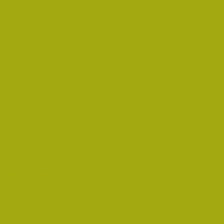
rést
pedagógus Díjat
 Díjat 2014-ben