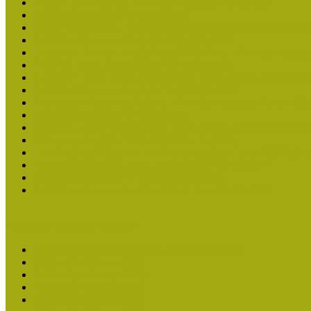
Molnár József kapta a Múzeumpedagógiai Életműdíjat
Múzeumpedagógiai Életműdíj 2025
Koltay Erika kapta a Múzeumpedagógiai Életműdíjat 2023-ban
Felhívás: Múzeumpedagógiai Életműdíj 2023
Lengyelné Kurucz Katalin kapta 2021-ben a Múzeumpedagógia
Felhívás: Múzeumpedagógiai Életműdíj 2021
Kustánné Hegyi Füstös Ilona kapta a Múzeumpedagógiai Életm
Felhívás Múzeumpedagógiai Életműdíjra 2019
Gratulálunk Káldy Máriának a Múzeumpedagógiai Életműdíjh
Múzeumpedagógiai Életműdíj 2017
2015-ben Lovas Márta kapta a Múzeumpedagógiai Életműdíjat
Múzeumpedagógiai Életműdíj 2015 - Felhívás
Dr. Vásárhelyi Tamásé a Múzeumpedagógiai Életműdíj 2013-b
Ki kapja 2013-ban a Múzeumpedagógiai Életműdíjat?
Múzeumpedagógiai Életműdíj 2013 adatlap
Felhívás múzeumpedagógiai életmű elismerésére 2013
Közösségi Múzeum elismerés
Közösségi Múzeum elismerő címben részesültek
Közösségi Múzeum 2024
Közösségi Múzeum 2023
Közösségi Múzeum 2021
Közösségi Múzeum 2020