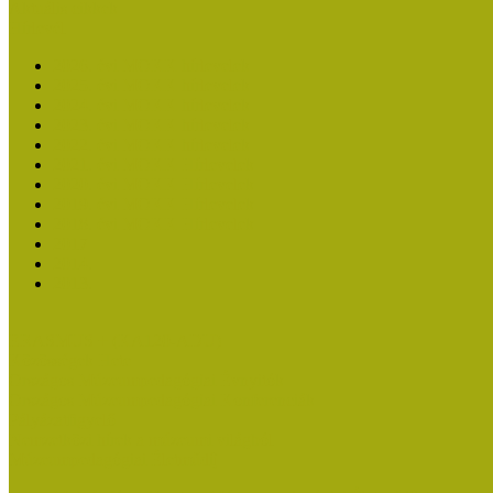
Aktuális cikkek
Hírlevél
2026. évi MOKK hírlevelek
2025. évi MOKK hírlevelek
2024. évi MOKK hírlevelek
2023. évi MOKK hírlevelek
2022. évi MOKK hírlevelek
2021. évi MOKK Hírlevelek
2020. évi MOKK Hírlevelek
2019. évi MOKK Hírlevelek
2018. évi MOKK Hírlevelek
2017
2014.
2013.
ERASMUS + (KA120-ADU)
Közösségek Hete
Országos Múzeumpedagógiai Évnyitók
Országos Múzeumpedagógiai Konferenciák
Pályázatfigyelő
Nemzetközi hírek a múzeumi világból
Múzeumpedagógiai Életműdíj