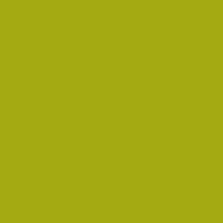
i Életműdíjat
űdíjat 2019-ben
oz!
an