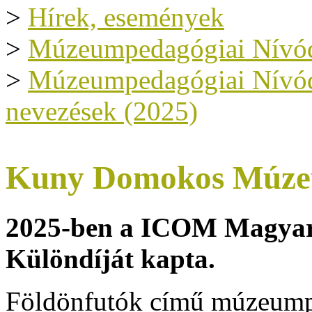
>
Hírek, események
>
Múzeumpedagógiai Nívód
>
Múzeumpedagógiai Nívódíj
nevezések (2025)
Kuny Domokos Múzeu
2025-ben a ICOM Magyar
Különdíját kapta.
Földönfutók
című múzeumpe