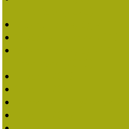
nevezések (2020)
Múzeumpedagógiai Nívó
Nívódíjat nyertek 2019-
Múzeumpedagógiai Nívódí
nevezések (2019)
Nívódíj 2019
Nívódíj 2018
Beérkezett pályázatok 2
Nívódíj 2017
Beérkezett pályázatok 2