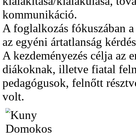
kialakítása/kialakulása, to
kommunikáció.
A foglalkozás fókuszában a 
az egyéni ártatlanság kérdés
A kezdeményezés célja az er
diákoknak, illetve fiatal fe
pedagógusok, felnőtt résztv
volt.