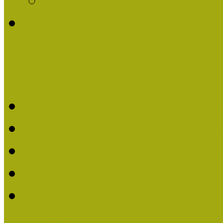
Története
Kiváló Múzeumpedagógus 
Kiváló Múzeumpedagóg
Kiváló Múzeumpedagóg
Kiváló Múzeumpedagógu
Kiváló Múzeumpedagógu
2018-ban Joó Emese kap
elismerést