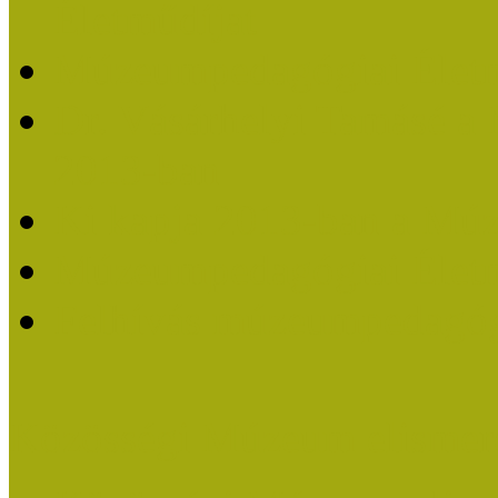
Életműdíjat
Múzeumpedagógiai Életm
Dr. Vásárhelyi Tamásé a
2013-ban
Ki kapja 2013-ban a Mú
Múzeumpedagógiai Életm
Felhívás múzeumpedagógi
Közösségi Múzeum elismer