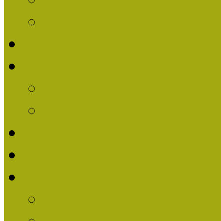
Múzeumpedagógiai Nív
Nívódíjat nyert pályázat
Nívódíj 2013
Beérkezett pályázatok
Nívódíj Felhívás 2013
Múzeumpedagógiai Nívód
Nívódíj Adatlap 2013
Nívódíjat nyert pályáza
2012-ben Múzeumpedag
2011-ben Múzeumpedag