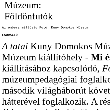
Az emberi méltóság Fotó: Kuny Domokos Múzeum
LAUDÁCIÓ
A tatai
Kuny Domokos Múz
Múzeum kiállítóhely -
Mi é
kiállításához kapcsolódó,
F
múzeumpedagógiai foglalko
második világháborút követő
hátterével foglalkozik. A ré