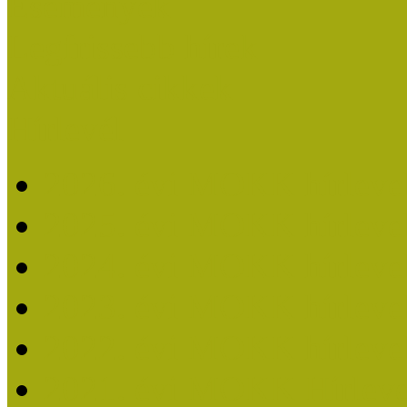
Események
Legfrissebb hírek
Aktuális cikkek
Hírlevél
2026. évi MOKK hírleve
2025. évi MOKK hírleve
2024. évi MOKK hírleve
2023. évi MOKK hírleve
2022. évi MOKK hírleve
2021. évi MOKK Hírleve