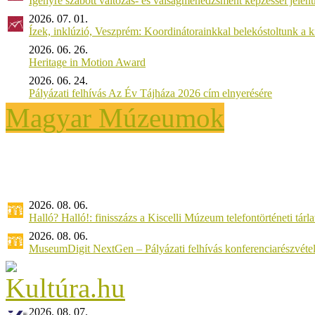
Igényre szabott változás- és válságmenedzsment képzéssel jel
2026. 07. 01.
Ízek, inklúzió, Veszprém: Koordinátorainkkal belekóstoltunk a 
2026. 06. 26.
Heritage in Motion Award
2026. 06. 24.
Pályázati felhívás Az Év Tájháza 2026 cím elnyerésére
Magyar Múzeumok
2026. 08. 06.
Halló? Halló!: finisszázs a Kiscelli Múzeum telefontörténeti tárl
2026. 08. 06.
MuseumDigit NextGen – Pályázati felhívás konferenciarészvétel
2026. 08. 07.