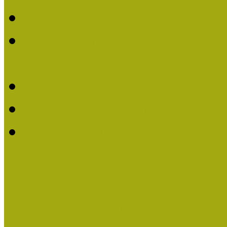
Felhívás Kiváló Múzeum
2016-ban Pató Mária és 
Múzeumpedagógus Díjat
Felhívás Kiváló Múzeum
Kiváló Múzeumpedagógus
Turcsányiné Kesik Gabrie
Múzeumpedagógus Díjat
Családbarát Múzeum elisme