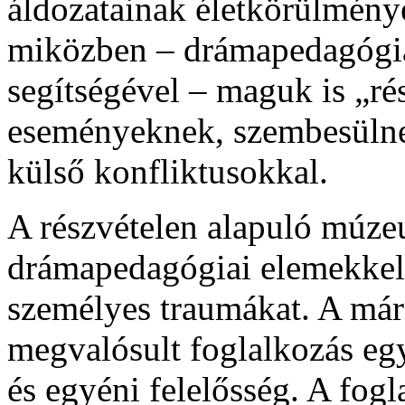
áldozatainak életkörülménye
miközben – drámapedagógi
segítségével – maguk is „ré
eseményeknek, szembesülnek
külső konfliktusokkal.
A részvételen alapuló múze
drámapedagógiai elemekkel ö
személyes traumákat. A már
megvalósult foglalkozás egy
és egyéni felelősség. A fogl