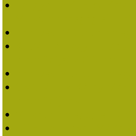
Lengyelné Kurucz Katali
Múzeumpedagógiai Életm
Felhívás: Múzeumpedagó
Kustánné Hegyi Füstös I
Életműdíjat 2019-ben
Felhívás Múzeumpedagóg
Gratulálunk Káldy Mári
Életműdíjhoz!
Múzeumpedagógiai Élet
2015-ben Lovas Márta k