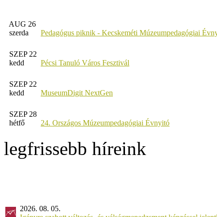
AUG 26
szerda
Pedagógus piknik - Kecskeméti Múzeumpedagógiai Évny
SZEP 22
kedd
Pécsi Tanuló Város Fesztivál
SZEP 22
kedd
MuseumDigit NextGen
SZEP 28
hétfő
24. Országos Múzeumpedagógiai Évnyitó
legfrissebb híreink
2026. 08. 05.