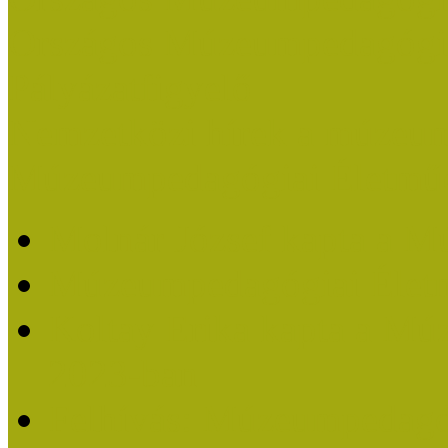
Országos Múzeumpedagógia
Pályázatfigyelő
Nemzetközi hírek a múzeum
Múzeumpedagógiai Életmű
Molnár József kapta a M
Múzeumpedagógiai Élet
Koltay Erika kapta a Mú
2023-ban
Felhívás: Múzeumpedagó