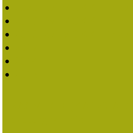
2020. évi MOKK Hírleve
2019. évi MOKK Hírleve
2018. évi MOKK Hírleve
2017
2014.
2013.
ERASMUS + (KA120-AD
Közösségek Hete
Országos Múzeumpedagógia