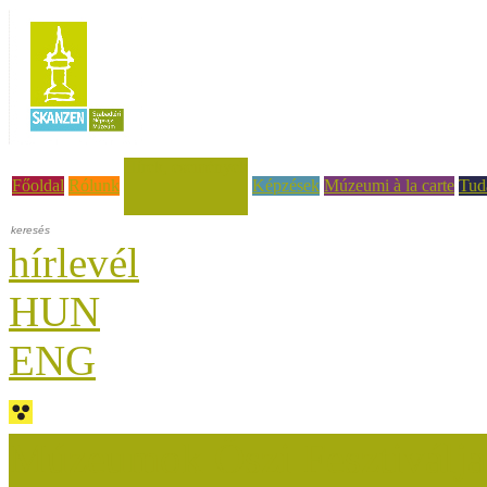
Hírek, események
Főoldal
Rólunk
Képzések
Múzeumi à la carte
Tud
hírlevél
HUN
ENG
Múzeumok Őszi Fesztiválja