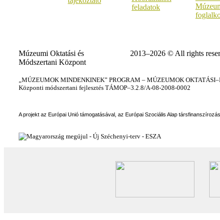
tájékoztató
Múzeum
feladatok
foglalk
Múzeumi Oktatási és
2013–2026 © All rights rese
Módszertani Központ
„MÚZEUMOK MINDENKINEK” PROGRAM – MÚZEUMOK OKTATÁSI–KÉ
Központi módszertani fejlesztés TÁMOP–3.2.8/A-08-2008-0002
A projekt az Európai Unió támogatásával, az Európai Szociális Alap társfinanszírozá