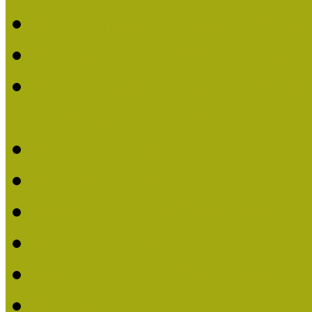
Múzeumpedagógiai Nívó
Nívódíjat nyertek 2019-
Múzeumpedagógiai Nívódí
nevezések (2019)
Nívódíj 2019
Nívódíj 2018
Beérkezett pályázatok 2
Nívódíj 2017
Beérkezett pályázatok 2
Nívódíjat nyert pályázat