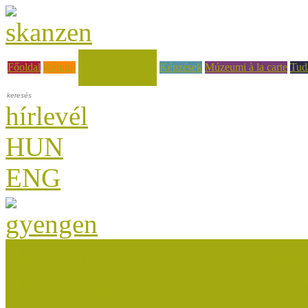
Hírek, események
Főoldal
Rólunk
Képzések
Múzeumi à la carte
Tud
hírlevél
HUN
ENG
Múzeumok Őszi Fesztiválja
Múzeumpedagógiai Nívódí