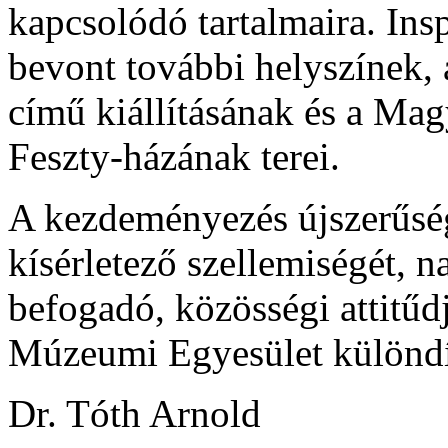
kapcsolódó tartalmaira. Ins
bevont további helyszínek
című kiállításának és a M
Feszty-házának terei.
A kezdeményezés újszerűség
kísérletező szellemiségét, n
befogadó, közösségi attitűd
Múzeumi Egyesület különdíj
Dr. Tóth Arnold