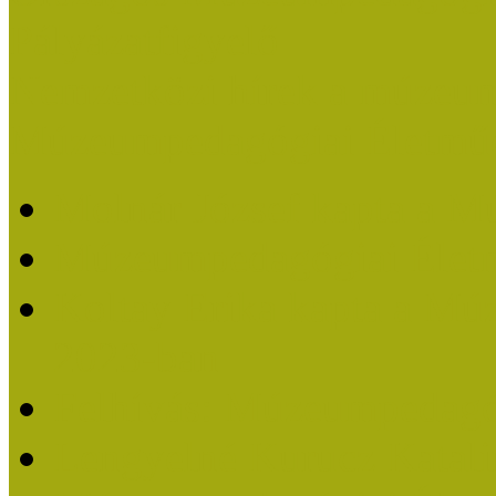
Pályázatfigyelő
Nemzetközi hírek a múzeum
Múzeumpedagógiai Életmű
Molnár József kapta a M
Múzeumpedagógiai Élet
Koltay Erika kapta a Mú
2023-ban
Felhívás: Múzeumpedagó
Lengyelné Kurucz Katali