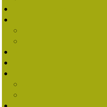
Nívódíjat nyert pályázat
Nívódíj 2013
Beérkezett pályázatok
Nívódíj Felhívás 2013
Múzeumpedagógiai Nívód
Nívódíj Adatlap 2013
Nívódíjat nyert pályáza
2012-ben Múzeumpedag
2011-ben Múzeumpedag
Története