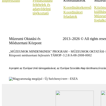
Impresszum
Felhasználási
Koordinátorok
Múzeumi
feltételek és
Koordinátorkereső
Közöns
adatvédelmi
kiállítá
Koordinátori
tájékoztató
Múzeum
feladatok
foglalk
Múzeumi Oktatási és
2013–2026 © All rights rese
Módszertani Központ
„MÚZEUMOK MINDENKINEK” PROGRAM – MÚZEUMOK OKTATÁSI–KÉ
Központi módszertani fejlesztés TÁMOP–3.2.8/A-08-2008-0002
A projekt az Európai Unió támogatásával, az Európai Szociális Alap társfinanszírozá