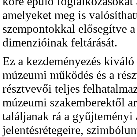
köré épülő foglalkozásokat 
amelyeket meg is valósíthatt
szempontokkal elősegítve a
dimenzióinak feltárását.
Ez a kezdeményezés kiváló 
múzeumi működés és a részvé
résztvevői teljes felhatalmaz
múzeumi szakemberektől ar
találjanak rá a gyűjteményi 
jelentésrétegeire, szimbólu