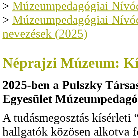
>
Múzeumpedagógiai Nívód
>
Múzeumpedagógiai Nívódíj
nevezések (2025)
Néprajzi Múzeum: Kís
2025-ben a Pulszky Társ
Egyesület Múzeumpedagóg
A tudásmegosztás kísérleti 
hallgatók közösen alkotva f