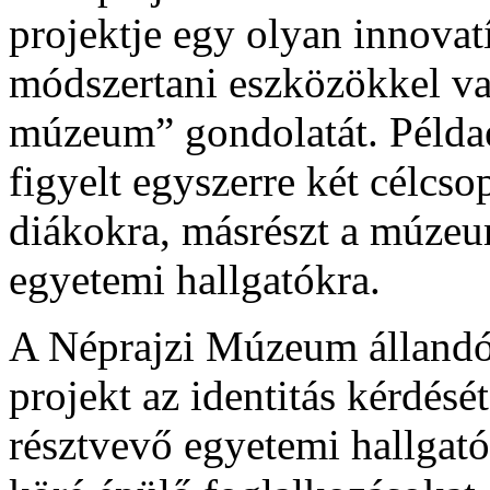
projektje egy olyan innova
módszertani eszközökkel va
múzeum” gondolatát. Példa
figyelt egyszerre két célcso
diákokra, másrészt a múze
egyetemi hallgatókra.
A Néprajzi Múzeum állandó 
projekt az identitás kérdésé
résztvevő egyetemi hallgat