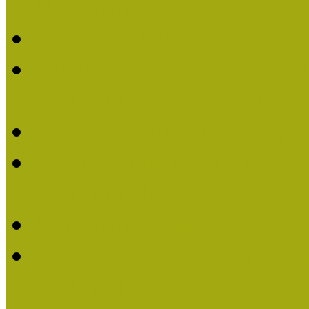
Múzeumpedagógiai Életm
Felhívás: Múzeumpedagó
Kustánné Hegyi Füstös I
Életműdíjat 2019-ben
Felhívás Múzeumpedagóg
Gratulálunk Káldy Mári
Életműdíjhoz!
Múzeumpedagógiai Élet
2015-ben Lovas Márta k
Életműdíjat