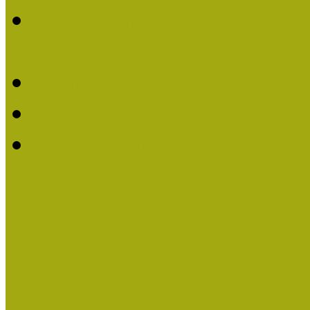
2016-ban Pató Mária és 
Múzeumpedagógus Díjat
Felhívás Kiváló Múzeum
Kiváló Múzeumpedagógus
Turcsányiné Kesik Gabrie
Múzeumpedagógus Díjat
Családbarát Múzeum elisme
Események