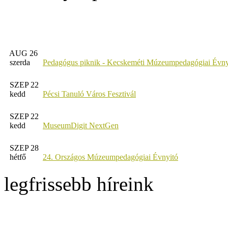
AUG 26
szerda
Pedagógus piknik - Kecskeméti Múzeumpedagógiai Évny
SZEP 22
kedd
Pécsi Tanuló Város Fesztivál
SZEP 22
kedd
MuseumDigit NextGen
SZEP 28
hétfő
24. Országos Múzeumpedagógiai Évnyitó
legfrissebb híreink