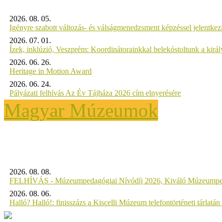
2026. 08. 05.
Igényre szabott változás- és válságmenedzsment képzéssel jelent
2026. 07. 01.
Ízek, inklúzió, Veszprém: Koordinátorainkkal belekóstoltunk a kirá
2026. 06. 26.
Heritage in Motion Award
2026. 06. 24.
Pályázati felhívás Az Év Tájháza 2026 cím elnyerésére
Magyar Múzeumok
2026. 08. 08.
FELHÍVÁS - Múzeumpedagógiai Nívódíj 2026, Kiváló Múzeumpe
2026. 08. 06.
Halló? Halló!: finisszázs a Kiscelli Múzeum telefontörténeti tárlatán