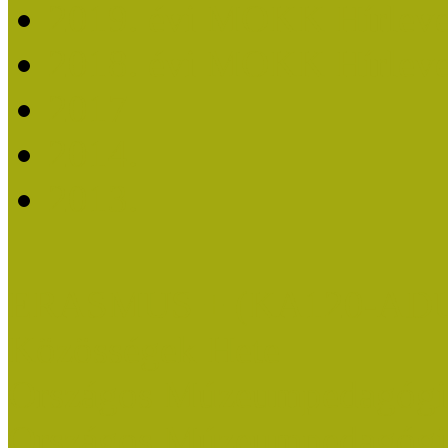
2019. évi MOKK Hírleve
2018. évi MOKK Hírleve
2017
2014.
2013.
ERASMUS + (KA120-AD
Közösségek Hete
Országos Múzeumpedagógia
Országos Múzeumpedagógia