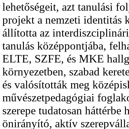
lehetőségeit, azt tanulási f
projekt a nemzeti identitás 
állította az interdiszcipliná
tanulás középpontjába, felh
ELTE, SZFE, és MKE hallga
környezetben, szabad kerete
és valósították meg középi
művészetpedagógiai foglako
szerepe tudatosan háttérbe 
önirányító, aktív szerepváll