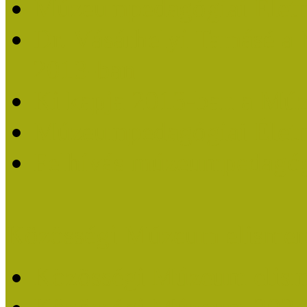
Múzeumpedagógiai Életm
Dr. Vásárhelyi Tamásé a
2013-ban
Ki kapja 2013-ban a Mú
Múzeumpedagógiai Életm
Felhívás múzeumpedagógi
Közösségi Múzeum elismer
Közösségi Múzeum elisme