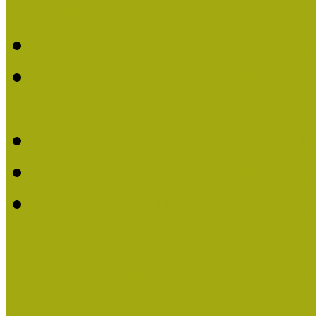
Életműdíjat
Múzeumpedagógiai Életm
Dr. Vásárhelyi Tamásé a
2013-ban
Ki kapja 2013-ban a Mú
Múzeumpedagógiai Életm
Felhívás múzeumpedagógi
Közösségi Múzeum elismer