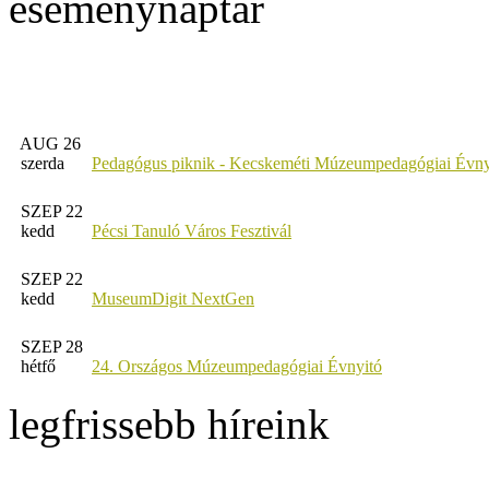
eseménynaptár
AUG 26
szerda
Pedagógus piknik - Kecskeméti Múzeumpedagógiai Évny
SZEP 22
kedd
Pécsi Tanuló Város Fesztivál
SZEP 22
kedd
MuseumDigit NextGen
SZEP 28
hétfő
24. Országos Múzeumpedagógiai Évnyitó
legfrissebb híreink