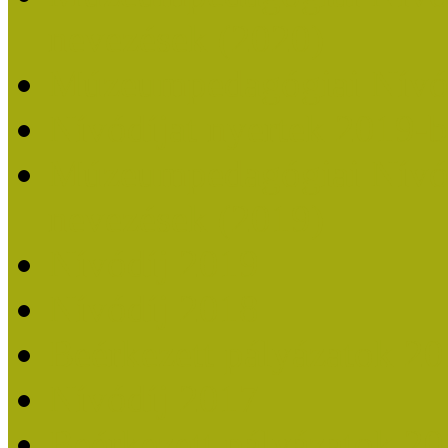
nevezések (2020)
Múzeumpedagógiai Nívó
Nívódíjat nyertek 2019-
Múzeumpedagógiai Nívódí
nevezések (2019)
Nívódíj 2019
Nívódíj 2018
Beérkezett pályázatok 2
Nívódíj 2017
Beérkezett pályázatok 2