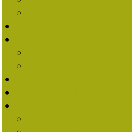
Múzeumpedagógiai Nív
Nívódíjat nyert pályázat
Nívódíj 2013
Beérkezett pályázatok
Nívódíj Felhívás 2013
Múzeumpedagógiai Nívód
Nívódíj Adatlap 2013
Nívódíjat nyert pályáza
2012-ben Múzeumpedag
2011-ben Múzeumpedag