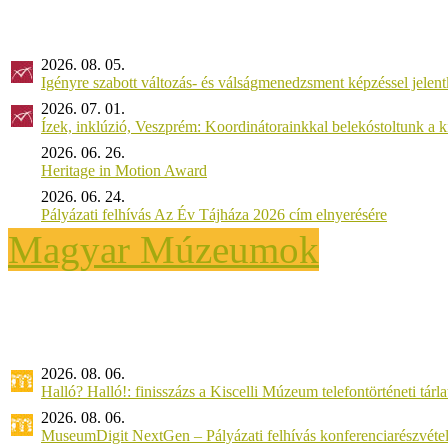
2026. 08. 05.
Igényre szabott változás- és válságmenedzsment képzéssel jel
2026. 07. 01.
Ízek, inklúzió, Veszprém: Koordinátorainkkal belekóstoltunk a 
2026. 06. 26.
Heritage in Motion Award
2026. 06. 24.
Pályázati felhívás Az Év Tájháza 2026 cím elnyerésére
Magyar Múzeumok
2026. 08. 06.
Halló? Halló!: finisszázs a Kiscelli Múzeum telefontörténeti tárl
2026. 08. 06.
MuseumDigit NextGen – Pályázati felhívás konferenciarészvétel