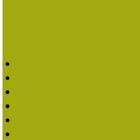
Események
Legfrissebb hírek
Aktuális cikkek
Hírlevél
2026. évi MOKK hírleve
2025. évi MOKK hírleve
2024. évi MOKK hírleve
2023. évi MOKK hírleve
2022. évi MOKK hírleve
2021. évi MOKK Hírleve