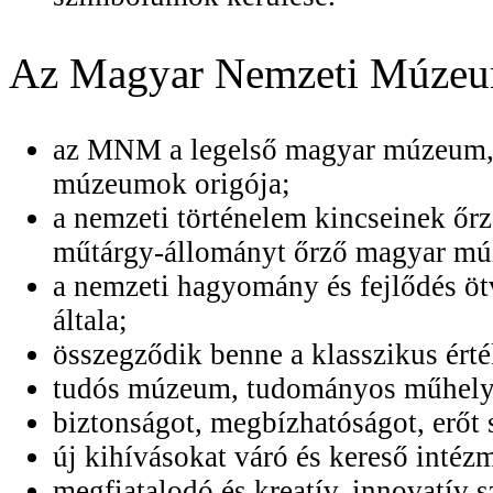
Az Magyar Nemzeti Múzeum 
az MNM a legelső magyar múzeum,
múzeumok origója;
a nemzeti történelem kincseinek őr
műtárgy-állományt őrző magyar m
a nemzeti hagyomány és fejlődés ö
általa;
összegződik benne a klasszikus ért
tudós múzeum, tudományos műhely
biztonságot, megbízhatóságot, erőt 
új kihívásokat váró és kereső intéz
megfiatalodó és kreatív, innovatív s