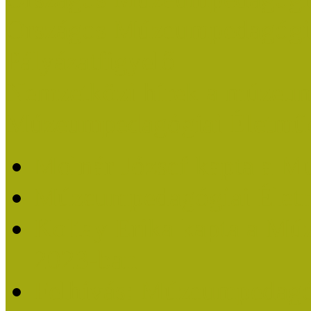
Országos Múzeumpedagógia
Pályázatfigyelő
Nemzetközi hírek a múzeum
Múzeumpedagógiai Életmű
Molnár József kapta a M
Múzeumpedagógiai Élet
Koltay Erika kapta a Mú
2023-ban
Felhívás: Múzeumpedagó