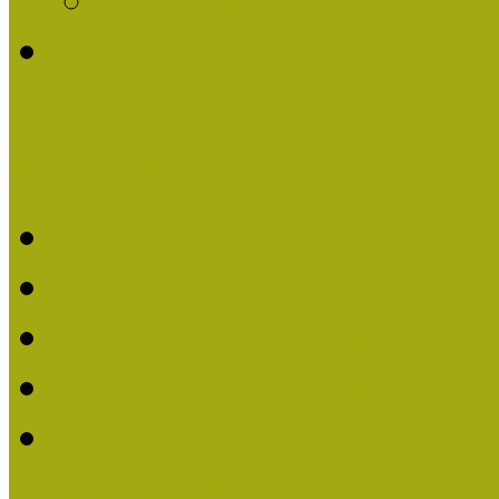
Története
Kiváló Múzeumpedagógus 
Kiváló Múzeumpedagóg
Kiváló Múzeumpedagóg
Kiváló Múzeumpedagógu
Kiváló Múzeumpedagógu
2018-ban Joó Emese kap
elismerést