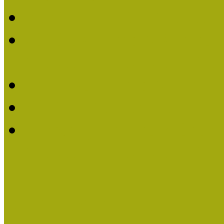
Felhívás Kiváló Múzeum
2016-ban Pató Mária és 
Múzeumpedagógus Díjat
Felhívás Kiváló Múzeum
Kiváló Múzeumpedagógus
Turcsányiné Kesik Gabrie
Múzeumpedagógus Díjat
Családbarát Múzeum elisme