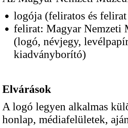
logója (feliratos és felira
felirat: Magyar Nemzeti 
(logó, névjegy, levélpapír
kiadványborító)
Elvárások
A logó legyen alkalmas külö
honlap, médiafelületek, ajá