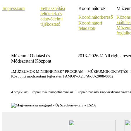
Impresszum
Felhasználási
Koordinátorok
Múzeumi
feltételek és
Koordinátorkereső
Közöns
adatvédelmi
kiállítá
Koordinátori
tájékoztató
Múzeum
feladatok
foglalk
Múzeumi Oktatási és
2013–2026 © All rights rese
Módszertani Központ
„MÚZEUMOK MINDENKINEK” PROGRAM – MÚZEUMOK OKTATÁSI–KÉ
Központi módszertani fejlesztés TÁMOP–3.2.8/A-08-2008-0002
A projekt az Európai Unió támogatásával, az Európai Szociális Alap társfinanszírozá