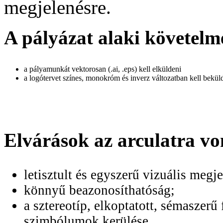
megjelenésre.
A pályázat alaki követelm
a pályamunkát vektorosan (.ai, .eps) kell elküldeni
a logótervet színes, monokróm és inverz változatban kell bekül
Elvárások az arculatra v
letisztult és egyszerű vizuális megj
könnyű beazonosíthatóság;
a sztereotíp, elkoptatott, sémaszerű
szimbólumok kerülése.