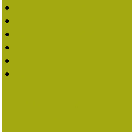
2020. évi MOKK Hírleve
2019. évi MOKK Hírleve
2018. évi MOKK Hírleve
2017
2014.
2013.
ERASMUS + (KA120-AD
Közösségek Hete
Országos Múzeumpedagógia