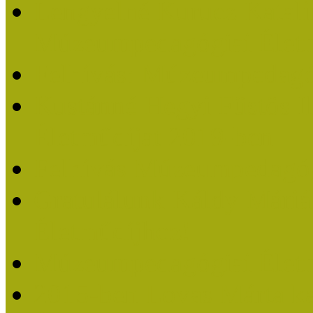
Lengyelné Kurucz Katali
Múzeumpedagógiai Életm
Felhívás: Múzeumpedagó
Kustánné Hegyi Füstös I
Életműdíjat 2019-ben
Felhívás Múzeumpedagóg
Gratulálunk Káldy Mári
Életműdíjhoz!
Múzeumpedagógiai Élet
2015-ben Lovas Márta k