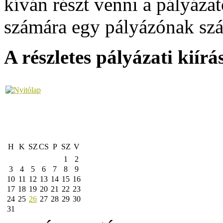
kíván részt venni a pályáz
számára egy pályázónak sz
A részletes pályázati kiírá
H
K
SZ
CS
P
SZ
V
1
2
3
4
5
6
7
8
9
10
11
12
13
14
15
16
17
18
19
20
21
22
23
24
25
26
27
28
29
30
31