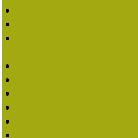
Múzeumpedagógiai Nívó
Nívódíjat nyertek 2019-
Múzeumpedagógiai Nívódí
nevezések (2019)
Nívódíj 2019
Nívódíj 2018
Beérkezett pályázatok 2
Nívódíj 2017
Beérkezett pályázatok 2
Nívódíjat nyert pályázat