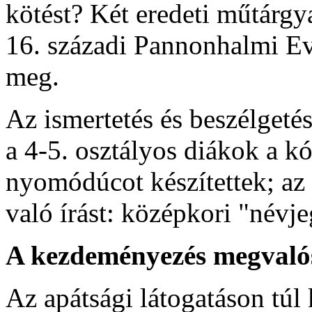
kötést? Két eredeti műtárgya
16. századi Pannonhalmi Ev
meg.
Az ismertetés és beszélgeté
a 4-5. osztályos diákok a k
nyomódúcot készítettek; az 
való írást: középkori "névjeg
A kezdeményezés megvaló
Az apátsági látogatáson túl