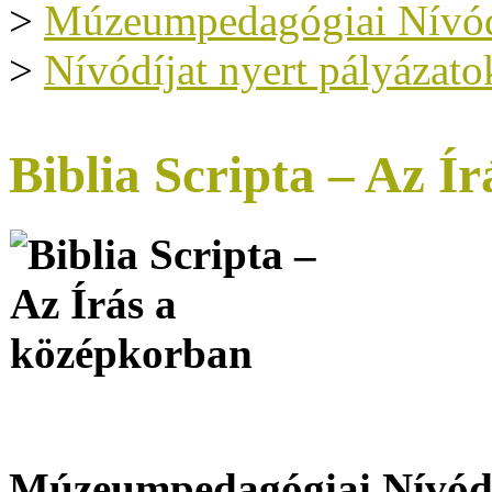
>
Múzeumpedagógiai Nívód
>
Nívódíjat nyert pályázato
Biblia Scripta – Az Í
Múzeumpedagógiai Nívódí