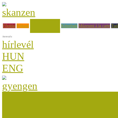
Hírek, események
Főoldal
Rólunk
Képzések
Múzeumi à la carte
Tud
hírlevél
HUN
ENG
Múzeumok Őszi Fesztiválja
Múzeumpedagógiai Nívódí