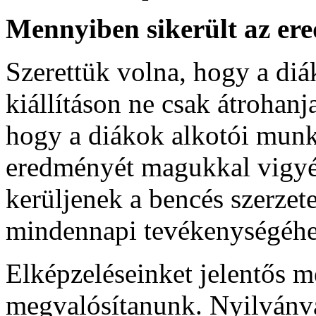
Mennyiben sikerült az ere
Szerettük volna, hogy a diá
kiállításon ne csak átrohan
hogy a diákok alkotói mun
eredményét magukkal vigyé
kerüljenek a bencés szerze
mindennapi tevékenységéhez
Elképzeléseinket jelentős m
megvalósítanunk. Nyilvánv