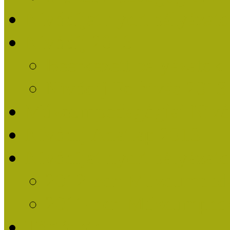
Nívódíjat nyert pályázat
Nívódíj 2013
Beérkezett pályázatok
Nívódíj Felhívás 2013
Múzeumpedagógiai Nívód
Nívódíj Adatlap 2013
Nívódíjat nyert pályáza
2012-ben Múzeumpedag
2011-ben Múzeumpedag
Története