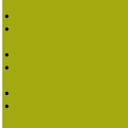
Múzeumpedagógiai Életm
Felhívás: Múzeumpedagó
Kustánné Hegyi Füstös I
Életműdíjat 2019-ben
Felhívás Múzeumpedagóg
Gratulálunk Káldy Mári
Életműdíjhoz!
Múzeumpedagógiai Élet
2015-ben Lovas Márta k
Életműdíjat