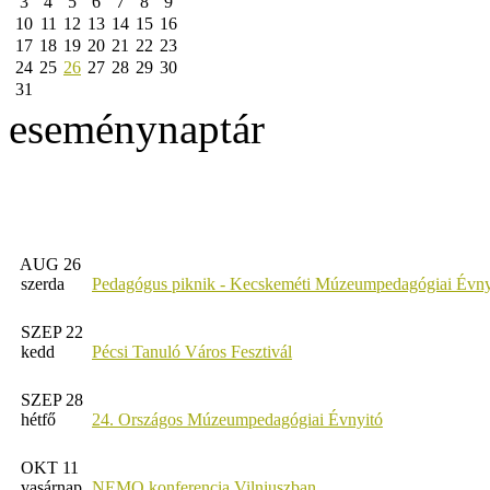
3
4
5
6
7
8
9
10
11
12
13
14
15
16
17
18
19
20
21
22
23
24
25
26
27
28
29
30
31
eseménynaptár
AUG 26
szerda
Pedagógus piknik - Kecskeméti Múzeumpedagógiai Évny
SZEP 22
kedd
Pécsi Tanuló Város Fesztivál
SZEP 28
hétfő
24. Országos Múzeumpedagógiai Évnyitó
OKT 11
vasárnap
NEMO konferencia Vilniuszban