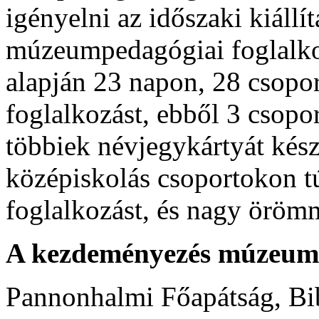
igényelni az időszaki kiáll
múzeumpedagógiai foglalkoz
alapján 23 napon, 28 csopor
foglalkozást, ebből 3 csopo
többiek névjegykártyát készí
középiskolás csoportokon túl
foglalkozást, és nagy örömmel
A kezdeményezés múzeumi, 
Pannonhalmi Főapátság, Bibl