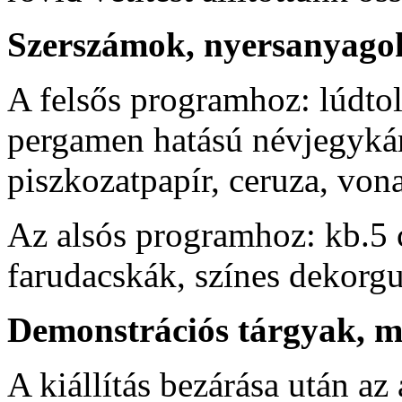
Szerszámok, nyersanyago
A felsős programhoz: lúdtoll,
pergamen hatású névjegykár
piszkozatpapír, ceruza, von
Az alsós programhoz: kb.5
farudacskák, színes dekorgu
Demonstrációs tárgyak, 
A kiállítás bezárása után a