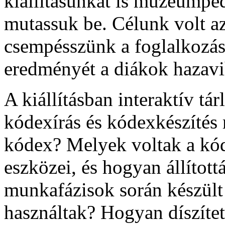
kiállításunkat is múzeumpe
mutassuk be. Célunk volt a
csempésszünk a foglalkozá
eredményét a diákok hazavi
A kiállításban interaktív tá
kódexírás és kódexkészítés 
kódex? Melyek voltak a kód
eszközei, és hogyan állítot
munkafázisok során készült 
használtak? Hogyan díszített