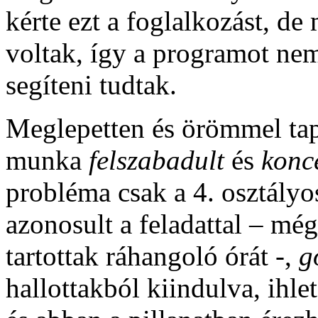
kérte ezt a foglalkozást, de
voltak, így a programot ne
segíteni tudtak.
Meglepetten és örömmel tap
munka
felszabadult
és
konc
probléma csak a 4. osztályo
azonosult a feladattal – mé
tartottak ráhangoló órát -,
g
hallottakból kiindulva, ihlet