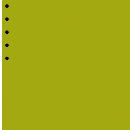
2019. évi MOKK Hírleve
2018. évi MOKK Hírleve
2017
2014.
2013.
ERASMUS + (KA120-AD
Közösségek Hete
Országos Múzeumpedagógia
Országos Múzeumpedagógia