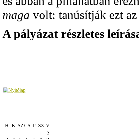
és abban a pillanatban ére
maga
volt: tanúsítják ezt az
A pályázat részletes leírá
H
K
SZ
CS
P
SZ
V
1
2