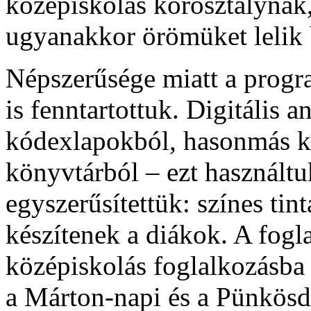
középiskolás korosztálynak
ugyanakkor örömüket lelik
Népszerűsége miatt a progra
is fenntartottuk. Digitális a
kódexlapokból, hasonmás k
könyvtárból – ezt használt
egyszerűsítettük: színes tintá
készítenek a diákok. A fogla
középiskolás foglalkozásba
a Márton-napi és a Pünkösd