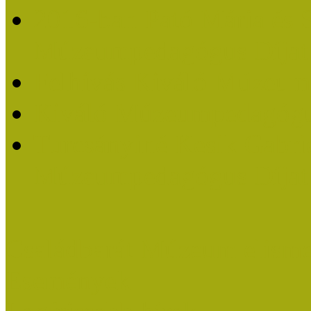
2016-ban Pató Mária és 
Múzeumpedagógus Díjat
Felhívás Kiváló Múzeum
Kiváló Múzeumpedagógus
Turcsányiné Kesik Gabrie
Múzeumpedagógus Díjat
Családbarát Múzeum elisme
Események