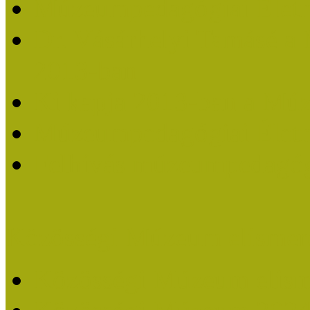
Múzeumpedagógiai Életm
Dr. Vásárhelyi Tamásé a
2013-ban
Ki kapja 2013-ban a Mú
Múzeumpedagógiai Életm
Felhívás múzeumpedagógi
Közösségi Múzeum elismer
Közösségi Múzeum elisme