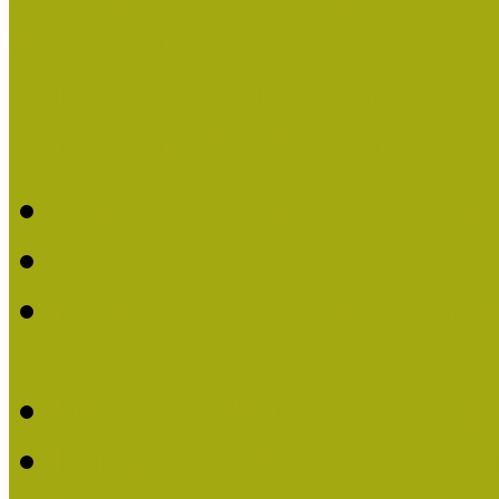
Pályázatfigyelő
Nemzetközi hírek a múzeum
Múzeumpedagógiai Életmű
Molnár József kapta a M
Múzeumpedagógiai Élet
Koltay Erika kapta a Mú
2023-ban
Felhívás: Múzeumpedagó
Lengyelné Kurucz Katali