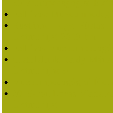
Múzeumpedagógiai Életm
Felhívás: Múzeumpedagó
Kustánné Hegyi Füstös I
Életműdíjat 2019-ben
Felhívás Múzeumpedagóg
Gratulálunk Káldy Mári
Életműdíjhoz!
Múzeumpedagógiai Élet
2015-ben Lovas Márta k
Életműdíjat