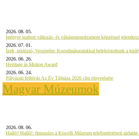
2026. 08. 05.
Igényre szabott változás- és válságmenedzsment képzéssel jelent
2026. 07. 01.
Ízek, inklúzió, Veszprém: Koordinátorainkkal belekóstoltunk a kirá
2026. 06. 26.
Heritage in Motion Award
2026. 06. 24.
Pályázati felhívás Az Év Tájháza 2026 cím elnyerésére
Magyar Múzeumok
2026. 08. 06.
Halló? Halló!: finisszázs a Kiscelli Múzeum telefontörténeti tárlatán