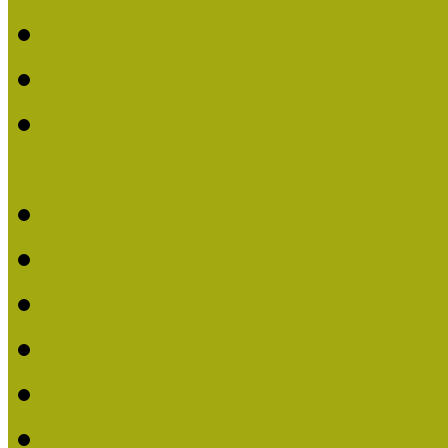
Múzeumpedagógiai Nívó
Nívódíjat nyertek 2019-
Múzeumpedagógiai Nívódí
nevezések (2019)
Nívódíj 2019
Nívódíj 2018
Beérkezett pályázatok 2
Nívódíj 2017
Beérkezett pályázatok 2
Nívódíjat nyert pályázat