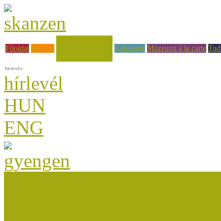
Hírek, események
Főoldal
Rólunk
Képzések
Múzeumi à la carte
Tud
hírlevél
HUN
ENG
Múzeumok Őszi Fesztiválja
Múzeumpedagógiai Nívódí