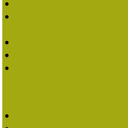
Múzeumpedagógiai Életm
Dr. Vásárhelyi Tamásé a
2013-ban
Ki kapja 2013-ban a Mú
Múzeumpedagógiai Életm
Felhívás múzeumpedagógi
Közösségi Múzeum elismer
Közösségi Múzeum elisme