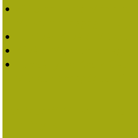
2016-ban Pató Mária és 
Múzeumpedagógus Díjat
Felhívás Kiváló Múzeum
Kiváló Múzeumpedagógus
Turcsányiné Kesik Gabrie
Múzeumpedagógus Díjat
Családbarát Múzeum elisme
Események