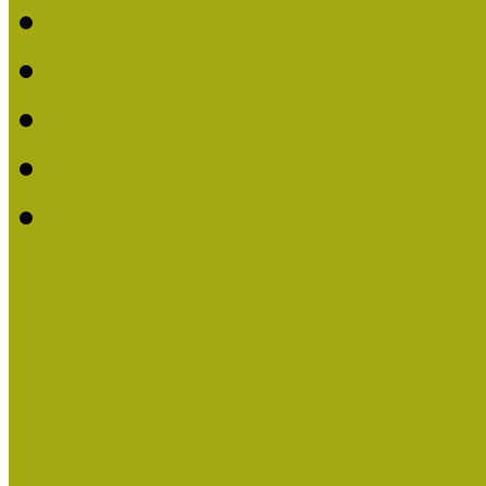
2019. évi MOKK Hírleve
2018. évi MOKK Hírleve
2017
2014.
2013.
ERASMUS + (KA120-AD
Közösségek Hete
Országos Múzeumpedagógia
Országos Múzeumpedagógia