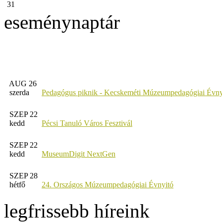
31
eseménynaptár
AUG 26
szerda
Pedagógus piknik - Kecskeméti Múzeumpedagógiai Évny
SZEP 22
kedd
Pécsi Tanuló Város Fesztivál
SZEP 22
kedd
MuseumDigit NextGen
SZEP 28
hétfő
24. Országos Múzeumpedagógiai Évnyitó
legfrissebb híreink