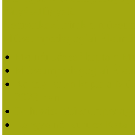
Pályázatfigyelő
Nemzetközi hírek a múzeum
Múzeumpedagógiai Életmű
Molnár József kapta a M
Múzeumpedagógiai Élet
Koltay Erika kapta a Mú
2023-ban
Felhívás: Múzeumpedagó
Lengyelné Kurucz Katali