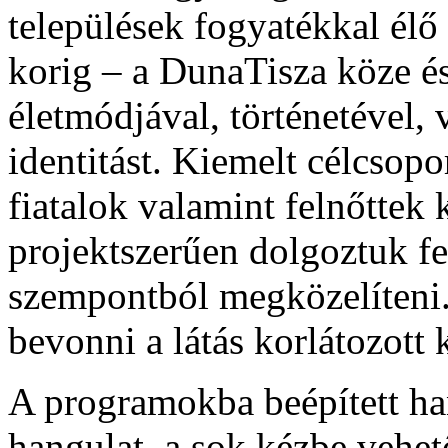
települések fogyatékkal élő
korig – a DunaTisza köze é
életmódjával, történetével, 
identitást. Kiemelt célcsopo
fiatalok valamint felnőttek
projektszerűen dolgoztuk fe
szempontból megközelíteni.
bevonni a látás korlátozot
A programokba beépített ha
hangulat, a sok kézbe vehető