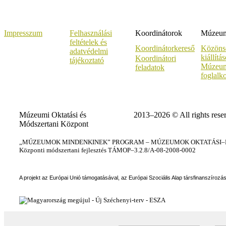
Impresszum
Felhasználási
Koordinátorok
Múzeumi
feltételek és
Koordinátorkereső
Közöns
adatvédelmi
kiállítá
Koordinátori
tájékoztató
Múzeum
feladatok
foglalk
Múzeumi Oktatási és
2013–2026 © All rights rese
Módszertani Központ
„MÚZEUMOK MINDENKINEK” PROGRAM – MÚZEUMOK OKTATÁSI–KÉ
Központi módszertani fejlesztés TÁMOP–3.2.8/A-08-2008-0002
A projekt az Európai Unió támogatásával, az Európai Szociális Alap társfinanszírozá