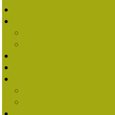
Nívódíjat nyert pályázat
Nívódíj 2013
Beérkezett pályázatok
Nívódíj Felhívás 2013
Múzeumpedagógiai Nívód
Nívódíj Adatlap 2013
Nívódíjat nyert pályáza
2012-ben Múzeumpedag
2011-ben Múzeumpedag
Története