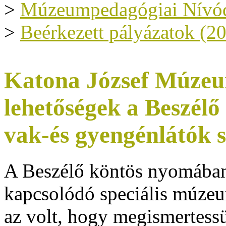
>
Múzeumpedagógiai Nívód
>
Beérkezett pályázatok (2
Katona József Múzeum
lehetőségek a Beszélő 
vak-és gyengénlátók 
A Beszélő köntös nyomában 
kapcsolódó speciális múzeu
az volt, hogy megismertess