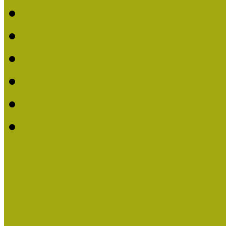
2020. évi MOKK Hírleve
2019. évi MOKK Hírleve
2018. évi MOKK Hírleve
2017
2014.
2013.
ERASMUS + (KA120-AD
Közösségek Hete
Országos Múzeumpedagógia