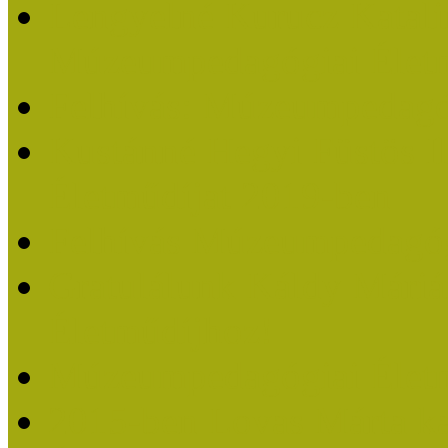
Lengyelné Kurucz Katali
Múzeumpedagógiai Életm
Felhívás: Múzeumpedagó
Kustánné Hegyi Füstös I
Életműdíjat 2019-ben
Felhívás Múzeumpedagóg
Gratulálunk Káldy Mári
Életműdíjhoz!
Múzeumpedagógiai Élet
2015-ben Lovas Márta k