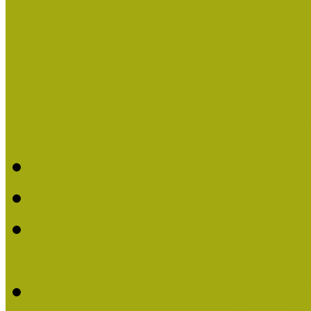
Országos Múzeumpedagógia
Pályázatfigyelő
Nemzetközi hírek a múzeum
Múzeumpedagógiai Életmű
Molnár József kapta a M
Múzeumpedagógiai Élet
Koltay Erika kapta a Mú
2023-ban
Felhívás: Múzeumpedagó