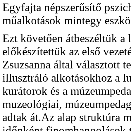
Egyfajta népszerűsítő pszic
műalkotások mintegy eszkö
Ezt követően átbeszéltük a 
előkészítettük az első vezet
Zsuzsanna által választott t
illusztráló alkotásokhoz a
kurátorok és a múzeumpeda
muzeológiai, múzeumpedagóg
adtak át.Az alap struktúra m
időnként finomhangolások 