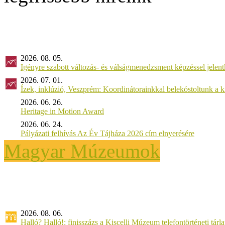
2026. 08. 05.
Igényre szabott változás- és válságmenedzsment képzéssel jel
2026. 07. 01.
Ízek, inklúzió, Veszprém: Koordinátorainkkal belekóstoltunk a 
2026. 06. 26.
Heritage in Motion Award
2026. 06. 24.
Pályázati felhívás Az Év Tájháza 2026 cím elnyerésére
Magyar Múzeumok
2026. 08. 06.
Halló? Halló!: finisszázs a Kiscelli Múzeum telefontörténeti tárl