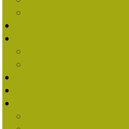
Múzeumpedagógiai Nív
Nívódíjat nyert pályázat
Nívódíj 2013
Beérkezett pályázatok
Nívódíj Felhívás 2013
Múzeumpedagógiai Nívód
Nívódíj Adatlap 2013
Nívódíjat nyert pályáza
2012-ben Múzeumpedag
2011-ben Múzeumpedag