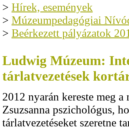
>
Hírek, események
>
Múzeumpedagógiai Nívód
>
Beérkezett pályázatok 20
Ludwig Múzeum: Inter
tárlatvezetések kortá
2012 nyarán kereste meg a
Zsuzsanna pszichológus, h
tárlatvezetéseket szeretne