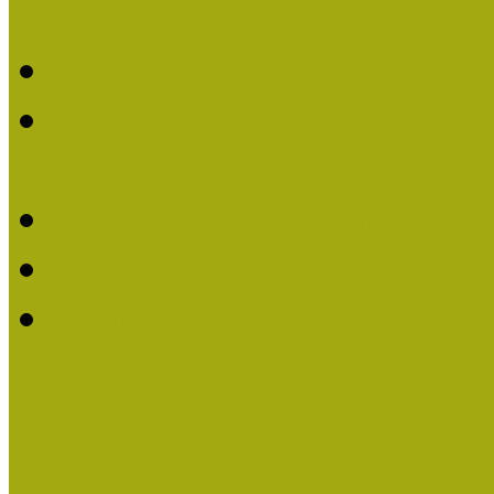
Életműdíjat
Múzeumpedagógiai Életm
Dr. Vásárhelyi Tamásé a
2013-ban
Ki kapja 2013-ban a Mú
Múzeumpedagógiai Életm
Felhívás múzeumpedagógi
Közösségi Múzeum elismer