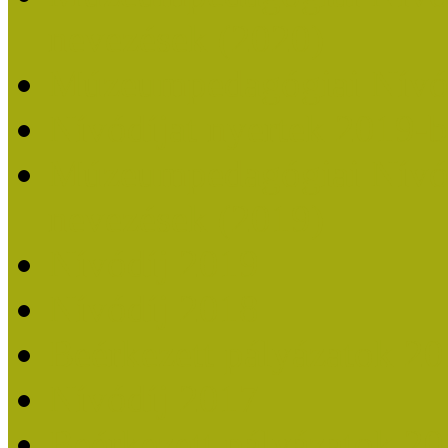
nevezések (2020)
Múzeumpedagógiai Nívó
Nívódíjat nyertek 2019-
Múzeumpedagógiai Nívódí
nevezések (2019)
Nívódíj 2019
Nívódíj 2018
Beérkezett pályázatok 2
Nívódíj 2017
Beérkezett pályázatok 2