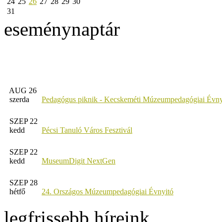
24
25
26
27
28
29
30
31
eseménynaptár
AUG 26
szerda
Pedagógus piknik - Kecskeméti Múzeumpedagógiai Évny
SZEP 22
kedd
Pécsi Tanuló Város Fesztivál
SZEP 22
kedd
MuseumDigit NextGen
SZEP 28
hétfő
24. Országos Múzeumpedagógiai Évnyitó
legfrissebb híreink