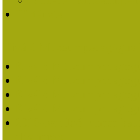
Története
Kiváló Múzeumpedagógus 
Kiváló Múzeumpedagóg
Kiváló Múzeumpedagóg
Kiváló Múzeumpedagógu
Kiváló Múzeumpedagógu
2018-ban Joó Emese kap
elismerést