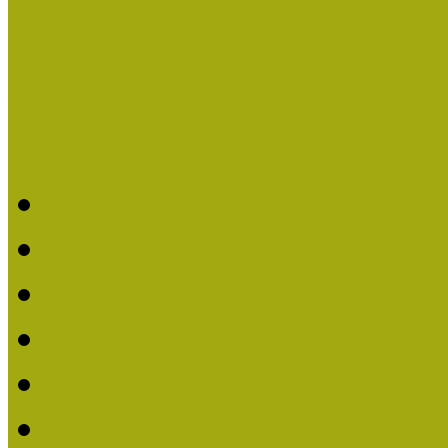
Események
Legfrissebb hírek
Aktuális cikkek
Hírlevél
2026. évi MOKK hírleve
2025. évi MOKK hírleve
2024. évi MOKK hírleve
2023. évi MOKK hírleve
2022. évi MOKK hírleve
2021. évi MOKK Hírleve