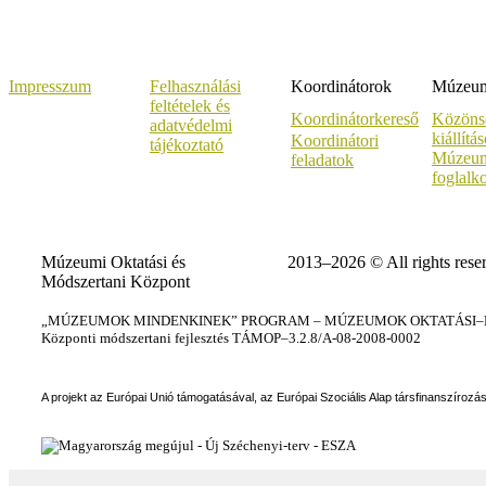
Impresszum
Felhasználási
Koordinátorok
Múzeumi
feltételek és
Koordinátorkereső
Közöns
adatvédelmi
kiállítá
Koordinátori
tájékoztató
Múzeum
feladatok
foglalk
Múzeumi Oktatási és
2013–2026 © All rights rese
Módszertani Központ
„MÚZEUMOK MINDENKINEK” PROGRAM – MÚZEUMOK OKTATÁSI–KÉ
Központi módszertani fejlesztés TÁMOP–3.2.8/A-08-2008-0002
A projekt az Európai Unió támogatásával, az Európai Szociális Alap társfinanszírozá