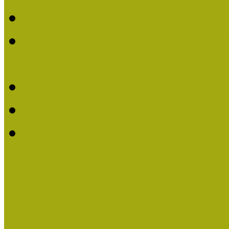
Felhívás Kiváló Múzeum
2016-ban Pató Mária és 
Múzeumpedagógus Díjat
Felhívás Kiváló Múzeum
Kiváló Múzeumpedagógus
Turcsányiné Kesik Gabrie
Múzeumpedagógus Díjat
Családbarát Múzeum elisme