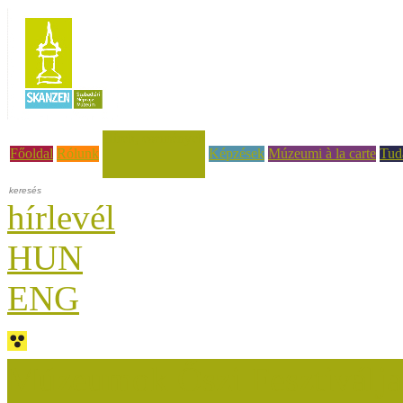
Hírek, események
Főoldal
Rólunk
Képzések
Múzeumi à la carte
Tud
hírlevél
HUN
ENG
Múzeumok Őszi Fesztiválja