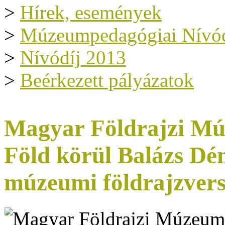
>
Hírek, események
>
Múzeumpedagógiai Nívód
>
Nívódíj 2013
>
Beérkezett pályázatok
Magyar Földrajzi Múz
Föld körül Balázs Dé
múzeumi földrajzver