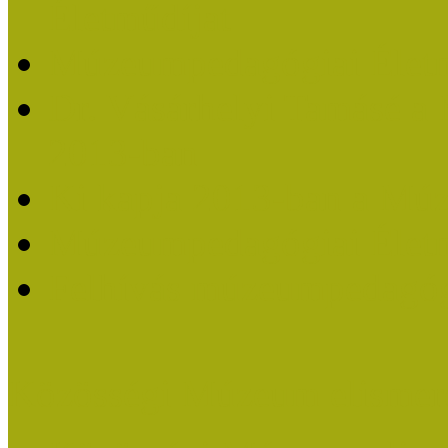
Életműdíjat
Múzeumpedagógiai Életm
Dr. Vásárhelyi Tamásé a
2013-ban
Ki kapja 2013-ban a Mú
Múzeumpedagógiai Életm
Felhívás múzeumpedagógi
Közösségi Múzeum elismer