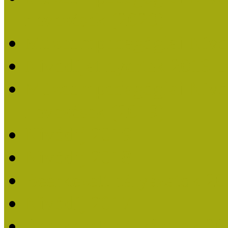
nevezések (2020)
Múzeumpedagógiai Nívó
Nívódíjat nyertek 2019-
Múzeumpedagógiai Nívódí
nevezések (2019)
Nívódíj 2019
Nívódíj 2018
Beérkezett pályázatok 2
Nívódíj 2017
Beérkezett pályázatok 2