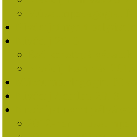
Múzeumpedagógiai Nív
Nívódíjat nyert pályázat
Nívódíj 2013
Beérkezett pályázatok
Nívódíj Felhívás 2013
Múzeumpedagógiai Nívód
Nívódíj Adatlap 2013
Nívódíjat nyert pályáza
2012-ben Múzeumpedag
2011-ben Múzeumpedag