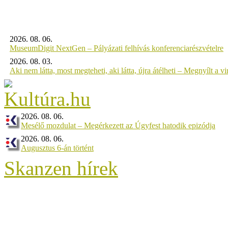
2026. 08. 06.
MuseumDigit NextGen – Pályázati felhívás konferenciarészvételre
2026. 08. 03.
Aki nem látta, most megteheti, aki látta, újra átélheti – Megnyílt a virt
2026. 08. 06.
Mesélő mozdulat – Megérkezett az Úgyfest hatodik epizódja
2026. 08. 06.
Augusztus 6-án történt
Skanzen hírek