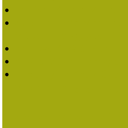
Felhívás Kiváló Múzeum
2016-ban Pató Mária és 
Múzeumpedagógus Díjat
Felhívás Kiváló Múzeum
Kiváló Múzeumpedagógus
Turcsányiné Kesik Gabrie
Múzeumpedagógus Díjat
Családbarát Múzeum elisme