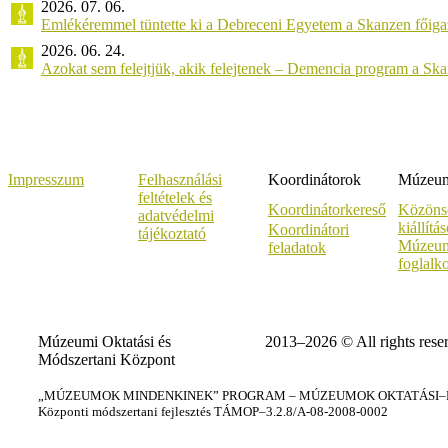
2026. 07. 06.
Emlékéremmel tüntette ki a Debreceni Egyetem a Skanzen főiga
2026. 06. 24.
Azokat sem felejtjük, akik felejtenek – Demencia program a Sk
Impresszum
Felhasználási
Koordinátorok
Múzeumi
feltételek és
Koordinátorkereső
Közöns
adatvédelmi
kiállítá
Koordinátori
tájékoztató
Múzeum
feladatok
foglalk
Múzeumi Oktatási és
2013–2026 © All rights rese
Módszertani Központ
„MÚZEUMOK MINDENKINEK” PROGRAM – MÚZEUMOK OKTATÁSI–KÉ
Központi módszertani fejlesztés TÁMOP–3.2.8/A-08-2008-0002