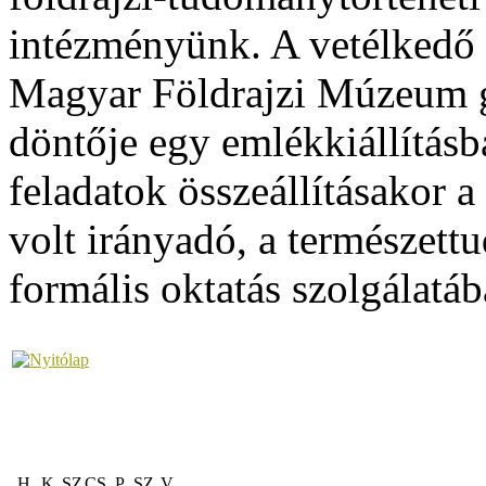
intézményünk. A vetélkedő 
Magyar Földrajzi Múzeum g
döntője egy emlékkiállításb
feladatok összeállításakor
volt irányadó, a természe
formális oktatás szolgálatába
H
K
SZ
CS
P
SZ
V