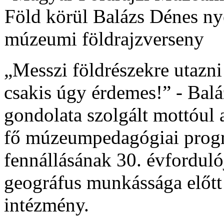
„Messzi földrészekre utazni
csakis úgy érdemes!” - Bal
gondolata szolgált mottóul
fő múzeumpedagógiai prog
fennállásának 30. évfordul
geográfus munkássága előtt 
intézmény.