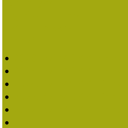
Események
Legfrissebb hírek
Aktuális cikkek
Hírlevél
2026. évi MOKK hírleve
2025. évi MOKK hírleve
2024. évi MOKK hírleve
2023. évi MOKK hírleve
2022. évi MOKK hírleve
2021. évi MOKK Hírleve