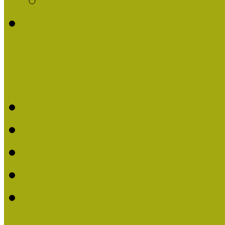
Története
Kiváló Múzeumpedagógus 
Kiváló Múzeumpedagóg
Kiváló Múzeumpedagóg
Kiváló Múzeumpedagógu
Kiváló Múzeumpedagógu
2018-ban Joó Emese kap
elismerést