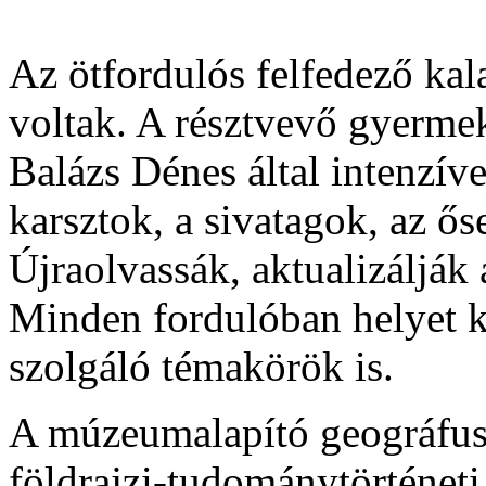
Az ötfordulós felfedező kal
voltak. A résztvevő gyerme
Balázs Dénes által intenzív
karsztok, a sivatagok, az ős
Újraolvassák, aktualizálják 
Minden fordulóban helyet k
szolgáló témakörök is.
A múzeumalapító geográfus 
földrajzi-tudománytörténeti