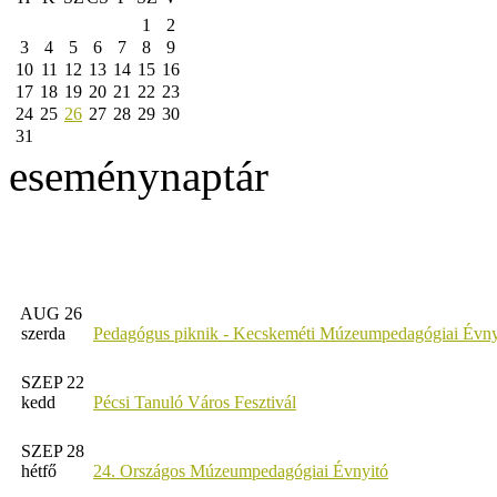
1
2
3
4
5
6
7
8
9
10
11
12
13
14
15
16
17
18
19
20
21
22
23
24
25
26
27
28
29
30
31
eseménynaptár
AUG 26
szerda
Pedagógus piknik - Kecskeméti Múzeumpedagógiai Évny
SZEP 22
kedd
Pécsi Tanuló Város Fesztivál
SZEP 28
hétfő
24. Országos Múzeumpedagógiai Évnyitó