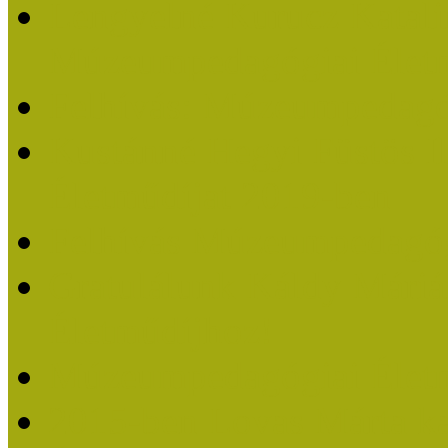
Lengyelné Kurucz Katali
Múzeumpedagógiai Életm
Felhívás: Múzeumpedagó
Kustánné Hegyi Füstös I
Életműdíjat 2019-ben
Felhívás Múzeumpedagóg
Gratulálunk Káldy Mári
Életműdíjhoz!
Múzeumpedagógiai Élet
2015-ben Lovas Márta k