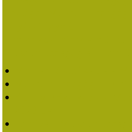
Országos Múzeumpedagógia
Pályázatfigyelő
Nemzetközi hírek a múzeum
Múzeumpedagógiai Életmű
Molnár József kapta a M
Múzeumpedagógiai Élet
Koltay Erika kapta a Mú
2023-ban
Felhívás: Múzeumpedagó