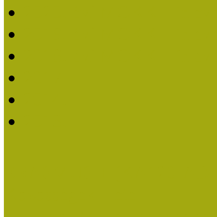
2020. évi MOKK Hírleve
2019. évi MOKK Hírleve
2018. évi MOKK Hírleve
2017
2014.
2013.
ERASMUS + (KA120-AD
Közösségek Hete
Országos Múzeumpedagógia