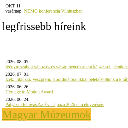
OKT 11
vasárnap
NEMO konferencia Vilniuszban
legfrissebb híreink
2026. 08. 05.
Igényre szabott változás- és válságmenedzsment képzéssel jelent
2026. 07. 01.
Ízek, inklúzió, Veszprém: Koordinátorainkkal belekóstoltunk a kirá
2026. 06. 26.
Heritage in Motion Award
2026. 06. 24.
Pályázati felhívás Az Év Tájháza 2026 cím elnyerésére
Magyar Múzeumok