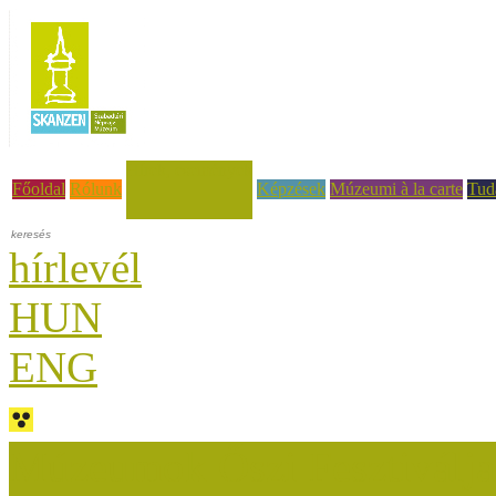
Hírek, események
Főoldal
Rólunk
Képzések
Múzeumi à la carte
Tud
hírlevél
HUN
ENG
Múzeumok Őszi Fesztiválja