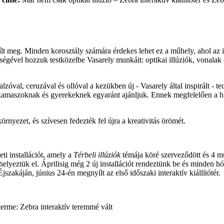
lt meg. Minden korosztály számára érdekes lehet ez a műhely, ahol az in
ségével hozzuk testközelbe Vasarely munkáit: optikai illúziók, vonalak 
val, ceruzával és ollóval a kezükben új - Vasarely által inspirált - te
k, kamaszoknak és gyerekeknek egyaránt ajánljuk. Ennek megfelelően a
örnyezet, és szívesen fedezték fel újra a kreativitás örömét.
ti installációt, amely a
Térbeli illúziók
témája köré szerveződött és 4 m
helyeztük el. Áprilisig még 2 új installációt rendeztünk be és minden 
akáján, június 24-én megnyílt az első időszaki interaktív kiállítótér.
erme: Zebra interaktív teremmé vált