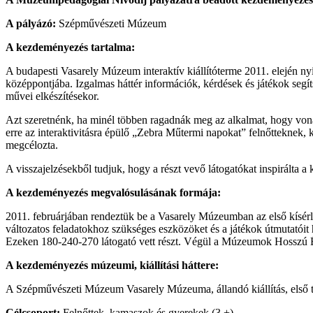
A pályázó:
Szépművészeti Múzeum
A kezdeményezés tartalma:
A budapesti Vasarely Múzeum interaktív kiállítóterme 2011. elején nyí
középpontjába. Izgalmas háttér információk, kérdések és játékok segít
művei elkészítésekor.
Azt szeretnénk, ha minél többen ragadnák meg az alkalmat, hogy vonalzó
erre az interaktivitásra épülő „Zebra Műtermi napokat” felnőttekne
megcélozta.
A visszajelzésekből tudjuk, hogy a részt vevő látogatókat inspirálta a k
A kezdeményezés megvalósulásának formája:
2011. februárjában rendeztük be a Vasarely Múzeumban az első kísérle
változatos feladatokhoz szükséges eszközöket és a játékok útmutatóit 
Ezeken 180-240-270 látogató vett részt. Végül a Múzeumok Hosszú Éjsz
A kezdeményezés múzeumi, kiállítási háttere:
A Szépművészeti Múzeum Vasarely Múzeuma, állandó kiállítás, első t
Célcsoport:
Felnőttek, kamaszok és gyerekek (3 +)