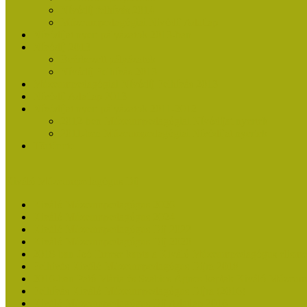
Nívódíj felhívás 2014
Múzeumpedagógiai Nívódíj Adatlap
Nívódíjat nyert pályázatok 2013-ban
Nívódíj 2013
Beérkezett pályázatok
Nívódíj Felhívás 2013
Múzeumpedagógiai Nívódíj Felhívás 2013
Nívódíj Adatlap 2013
Nívódíjat nyert pályázatok 2011-2012
2012-ben Múzeumpedagógiai Nívódíjat nyertek
2011-ben Múzeumpedagógiai Nívódíjat nyertek
Története
Kiváló Múzeumpedagógus Díj
Kiváló Múzeumpedagógus 2026
Kiváló Múzeumpedagógus 2024
Kiváló Múzeumpedagógus Díj 2022
Kiváló Múzeumpedagógus Díj 2020
2018-ban Joó Emese kapta a Kiváló Múzeumpedagógus elisme
Felhívás Kiváló Múzeumpedagógus Díjra 2018
2016-ban Pató Mária és Szabics Ágnes kaptak Kiváló Múzeum
Felhívás Kiváló Múzeumpedagógus Díjra (2016)
Kiváló Múzeumpedagógus Díj Adatlap 2016