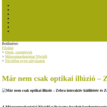
Közösségi Múzeum elismerő címben részesültek
Közösségi Múzeum 2024
Közösségi Múzeum 2023
Közösségi Múzeum 2021
Közösségi Múzeum 2020
Közösségi Múzeum 2019
A Közösségi Múzeum elismerésről dióhéjban
Betűméret:
Főoldal
>
Hírek, események
>
Múzeumpedagógiai Nívódíj
>
Nívódíjat nyert pályázatok
Már nem csak optikai illúzió – 
A Múzeumpedagógiai Nívódíj pályázatra beadott kezdeményezés