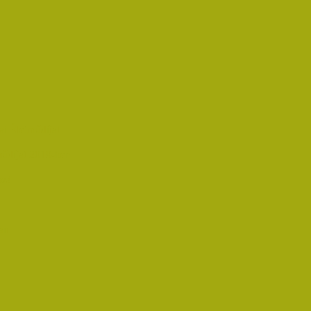
i Életműdíjat
űdíjat 2019-ben
oz!
an