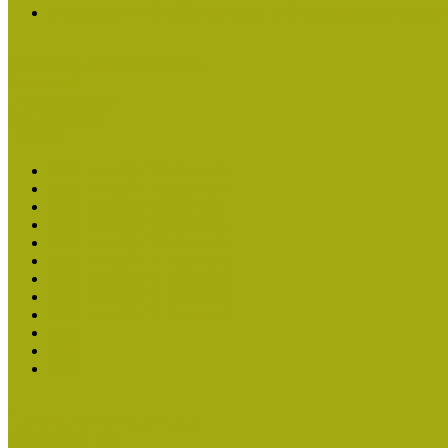
Turcsányiné Kesik Gabriella kapta a Kiváló Múzeumpedagógus
Családbarát Múzeum elismerés
Események
Legfrissebb hírek
Aktuális cikkek
Hírlevél
2026. évi MOKK hírlevelek
2025. évi MOKK hírlevelek
2024. évi MOKK hírlevelek
2023. évi MOKK hírlevelek
2022. évi MOKK hírlevelek
2021. évi MOKK Hírlevelek
2020. évi MOKK Hírlevelek
2019. évi MOKK Hírlevelek
2018. évi MOKK Hírlevelek
2017
2014.
2013.
ERASMUS + (KA120-ADU)
Közösségek Hete