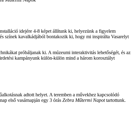
stalláció idejére 4-8 képet állítunk ki, helyezünk a figyelem
és színek kavalkádjából bontakozik ki, hogy mi inspirálta Vasarelyt
chnikákat próbáljanak ki. A múzeumi interaktivitás lehetőségét, és az
 hirdetési kampányunk külön-külön mind a három korosztályt
űalkotásnak adtott helyet. A teremben a művekhez kapcsolódó
hónap első vasárnapján egy 3 órás
Zebra Műtermi Napot
tartottunk.