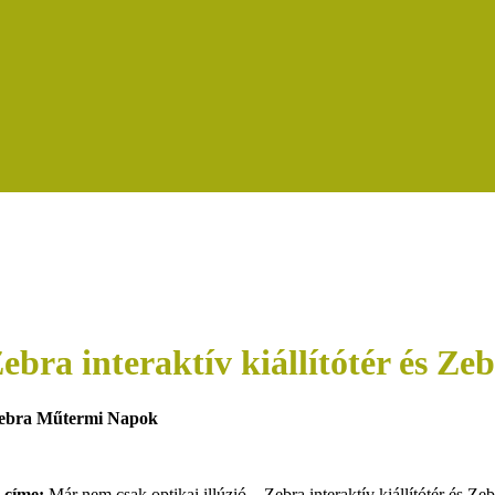
Zebra interaktív kiállítótér és 
 címe:
Már nem csak optikai illúzió – Zebra interaktív kiállítótér és 