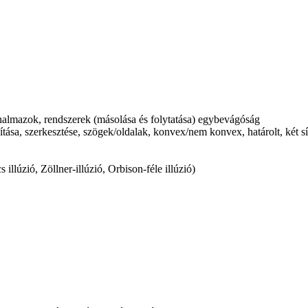
halmazok, rendszerek (másolása és folytatása) egybevágóság
kítása, szerkesztése, szögek/oldalak, konvex/nem konvex, határolt, két sí
illúzió, Zöllner-illúzió, Orbison-féle illúzió)