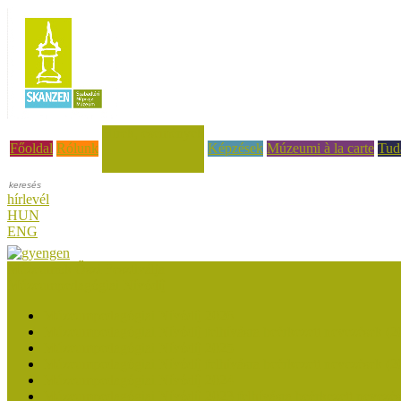
Hírek, események
Főoldal
Rólunk
Képzések
Múzeumi à la carte
Tud
hírlevél
HUN
ENG
Múzeumok Őszi Fesztiválja
Múzeumpedagógiai Nívódíj
Múzeumpedagógiai Nívódíj 2026
Múzeumpedagógiai Nívódíj felhívásra beérkezett nevezések (2
Múzeumpedagógiai Nívódíj 2025
Múzeumpedagógiai Nívódíj felhívásra beérkezett nevezések (2
Múzeumpedagógiai Nívódíj 2024
Múzeumpedagógiai Nívódíj 2023 felhívásra beérkezett nevezé