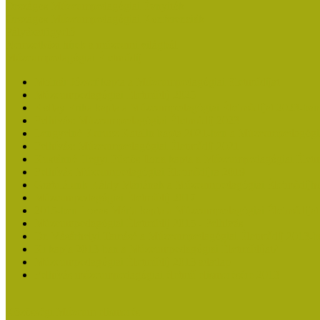
Országos Múzeumpedagógiai Évnyitók
Országos Múzeumpedagógiai Konferenciák
Pályázatfigyelő
Nemzetközi hírek a múzeumi világból
Múzeumpedagógiai Életműdíj
Molnár József kapta a Múzeumpedagógiai Életműdíjat
Múzeumpedagógiai Életműdíj 2025
Koltay Erika kapta a Múzeumpedagógiai Életműdíjat 2023-ban
Felhívás: Múzeumpedagógiai Életműdíj 2023
Lengyelné Kurucz Katalin kapta 2021-ben a Múzeumpedagógia
Felhívás: Múzeumpedagógiai Életműdíj 2021
Kustánné Hegyi Füstös Ilona kapta a Múzeumpedagógiai Életm
Felhívás Múzeumpedagógiai Életműdíjra 2019
Gratulálunk Káldy Máriának a Múzeumpedagógiai Életműdíjh
Múzeumpedagógiai Életműdíj 2017
2015-ben Lovas Márta kapta a Múzeumpedagógiai Életműdíjat
Múzeumpedagógiai Életműdíj 2015 - Felhívás
Dr. Vásárhelyi Tamásé a Múzeumpedagógiai Életműdíj 2013-b
Ki kapja 2013-ban a Múzeumpedagógiai Életműdíjat?
Múzeumpedagógiai Életműdíj 2013 adatlap
Felhívás múzeumpedagógiai életmű elismerésére 2013
Közösségi Múzeum elismerés