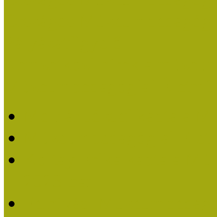
Országos Múzeumpedagógia
Pályázatfigyelő
Nemzetközi hírek a múzeum
Múzeumpedagógiai Életmű
Molnár József kapta a M
Múzeumpedagógiai Élet
Koltay Erika kapta a Mú
2023-ban
Felhívás: Múzeumpedagó