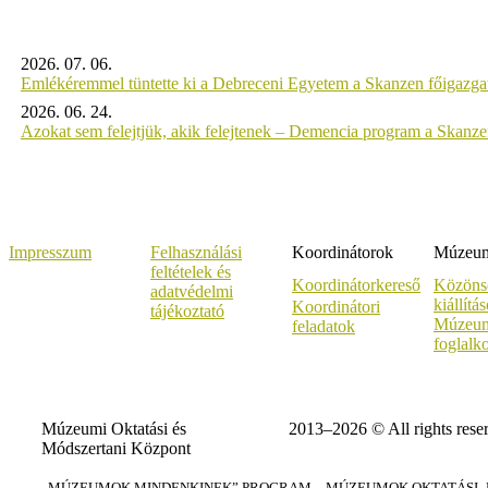
2026. 07. 06.
Emlékéremmel tüntette ki a Debreceni Egyetem a Skanzen főigazgat
2026. 06. 24.
Azokat sem felejtjük, akik felejtenek – Demencia program a Skanz
Impresszum
Felhasználási
Koordinátorok
Múzeumi
feltételek és
Koordinátorkereső
Közöns
adatvédelmi
kiállítá
Koordinátori
tájékoztató
Múzeum
feladatok
foglalk
Múzeumi Oktatási és
2013–2026 © All rights rese
Módszertani Központ
„MÚZEUMOK MINDENKINEK” PROGRAM – MÚZEUMOK OKTATÁSI–KÉ