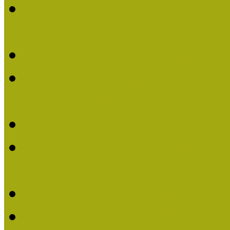
Lengyelné Kurucz Katali
Múzeumpedagógiai Életm
Felhívás: Múzeumpedagó
Kustánné Hegyi Füstös I
Életműdíjat 2019-ben
Felhívás Múzeumpedagóg
Gratulálunk Káldy Mári
Életműdíjhoz!
Múzeumpedagógiai Élet
2015-ben Lovas Márta k