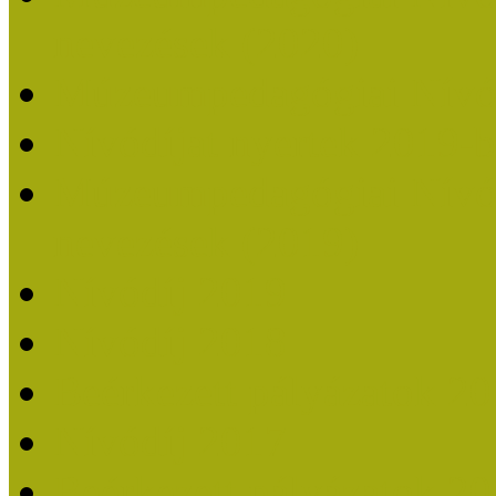
nevezések (2020)
Múzeumpedagógiai Nívó
Nívódíjat nyertek 2019-
Múzeumpedagógiai Nívódí
nevezések (2019)
Nívódíj 2019
Nívódíj 2018
Beérkezett pályázatok 2
Nívódíj 2017
Beérkezett pályázatok 2