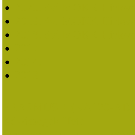
2020. évi MOKK Hírleve
2019. évi MOKK Hírleve
2018. évi MOKK Hírleve
2017
2014.
2013.
ERASMUS + (KA120-AD
Közösségek Hete
Országos Múzeumpedagógia