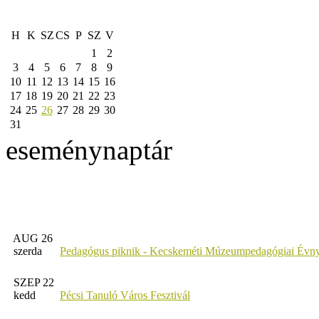
H
K
SZ
CS
P
SZ
V
1
2
3
4
5
6
7
8
9
10
11
12
13
14
15
16
17
18
19
20
21
22
23
24
25
26
27
28
29
30
31
eseménynaptár
AUG 26
szerda
Pedagógus piknik - Kecskeméti Múzeumpedagógiai Évny
SZEP 22
kedd
Pécsi Tanuló Város Fesztivál