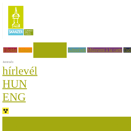
Hírek, események
Főoldal
Rólunk
Képzések
Múzeumi à la carte
Tud
hírlevél
HUN
ENG
Múzeumok Őszi Fesztiválja