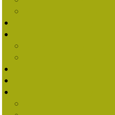
Múzeumpedagógiai Nív
Nívódíjat nyert pályázat
Nívódíj 2013
Beérkezett pályázatok
Nívódíj Felhívás 2013
Múzeumpedagógiai Nívód
Nívódíj Adatlap 2013
Nívódíjat nyert pályáza
2012-ben Múzeumpedag
2011-ben Múzeumpedag