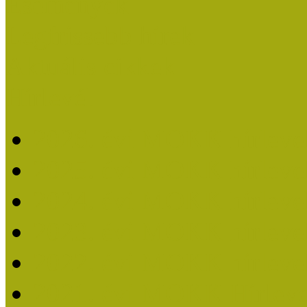
Események
Legfrissebb hírek
Aktuális cikkek
Hírlevél
2026. évi MOKK hírleve
2025. évi MOKK hírleve
2024. évi MOKK hírleve
2023. évi MOKK hírleve
2022. évi MOKK hírleve
2021. évi MOKK Hírleve