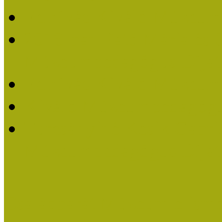
Felhívás Kiváló Múzeum
2016-ban Pató Mária és 
Múzeumpedagógus Díjat
Felhívás Kiváló Múzeum
Kiváló Múzeumpedagógus
Turcsányiné Kesik Gabrie
Múzeumpedagógus Díjat
Családbarát Múzeum elisme