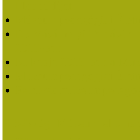
Életműdíjat
Múzeumpedagógiai Életm
Dr. Vásárhelyi Tamásé a
2013-ban
Ki kapja 2013-ban a Mú
Múzeumpedagógiai Életm
Felhívás múzeumpedagógi
Közösségi Múzeum elismer