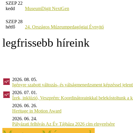
SZEP 22
kedd
MuseumDigit NextGen
SZEP 28
hétfő
24. Országos Múzeumpedagógiai Évnyitó
legfrissebb híreink
2026. 08. 05.
Igényre szabott változás- és válságmenedzsment képzéssel jel
2026. 07. 01.
Ízek, inklúzió, Veszprém: Koordinátorainkkal belekóstoltunk a 
2026. 06. 26.
Heritage in Motion Award
2026. 06. 24.
Pályázati felhívás Az Év Tájháza 2026 cím elnyerésére