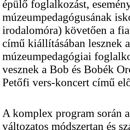
épülő foglalkozást, esemén
múzeumpedagógusának iskol
irodalomóra) követően a fi
című kiállításában lesznek a
múzeumpedagógiai foglalko
vesznek a Bob és Bobék Or
Petőfi vers-koncert című el
A komplex program során a
változatos módszertan és sz