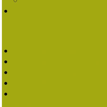
Története
Kiváló Múzeumpedagógus 
Kiváló Múzeumpedagóg
Kiváló Múzeumpedagóg
Kiváló Múzeumpedagógu
Kiváló Múzeumpedagógu
2018-ban Joó Emese kap
elismerést