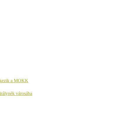
entkezik a MOKK
királynék városába