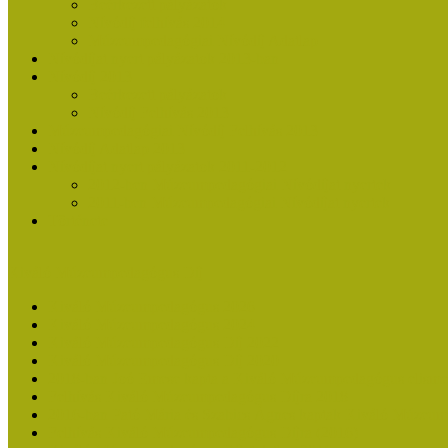
Beérkezett pályázatok
Nívódíj felhívás 2014
Múzeumpedagógiai Nívódíj Adatlap
Nívódíjat nyert pályázatok 2013-ban
Nívódíj 2013
Beérkezett pályázatok
Nívódíj Felhívás 2013
Múzeumpedagógiai Nívódíj Felhívás 2013
Nívódíj Adatlap 2013
Nívódíjat nyert pályázatok 2011-2012
2012-ben Múzeumpedagógiai Nívódíjat nyertek
2011-ben Múzeumpedagógiai Nívódíjat nyertek
Története
Kiváló Múzeumpedagógus Díj
Kiváló Múzeumpedagógus 2026
Kiváló Múzeumpedagógus 2024
Kiváló Múzeumpedagógus Díj 2022
Kiváló Múzeumpedagógus Díj 2020
2018-ban Joó Emese kapta a Kiváló Múzeumpedagógus elisme
Felhívás Kiváló Múzeumpedagógus Díjra 2018
2016-ban Pató Mária és Szabics Ágnes kaptak Kiváló Múzeum
Felhívás Kiváló Múzeumpedagógus Díjra (2016)