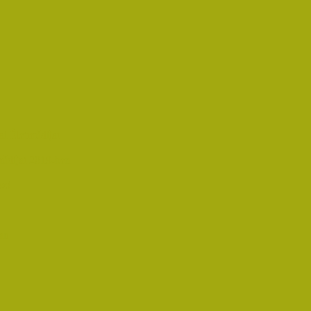
i Életműdíjat
űdíjat 2019-ben
oz!
an