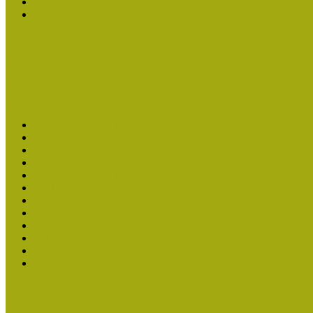
Kiváló Múzeumpedagógus Díj Adatlap 2016
Turcsányiné Kesik Gabriella kapta a Kiváló Múzeumpedagógus
Családbarát Múzeum elismerés
Események
Legfrissebb hírek
Aktuális cikkek
Hírlevél
2026. évi MOKK hírlevelek
2025. évi MOKK hírlevelek
2024. évi MOKK hírlevelek
2023. évi MOKK hírlevelek
2022. évi MOKK hírlevelek
2021. évi MOKK Hírlevelek
2020. évi MOKK Hírlevelek
2019. évi MOKK Hírlevelek
2018. évi MOKK Hírlevelek
2017
2014.
2013.
ERASMUS + (KA120-ADU)
Közösségek Hete