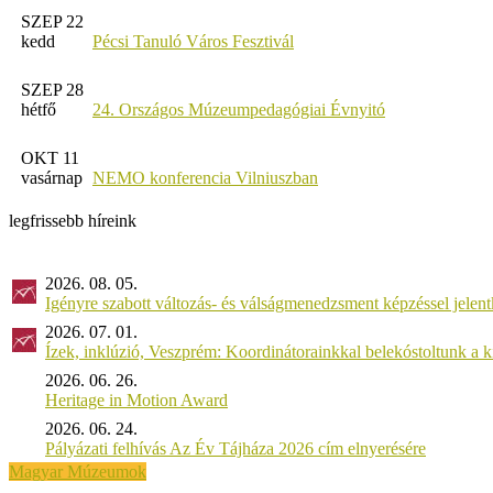
SZEP 22
kedd
Pécsi Tanuló Város Fesztivál
SZEP 28
hétfő
24. Országos Múzeumpedagógiai Évnyitó
OKT 11
vasárnap
NEMO konferencia Vilniuszban
legfrissebb híreink
2026. 08. 05.
Igényre szabott változás- és válságmenedzsment képzéssel jel
2026. 07. 01.
Ízek, inklúzió, Veszprém: Koordinátorainkkal belekóstoltunk a 
2026. 06. 26.
Heritage in Motion Award
2026. 06. 24.
Pályázati felhívás Az Év Tájháza 2026 cím elnyerésére
Magyar Múzeumok