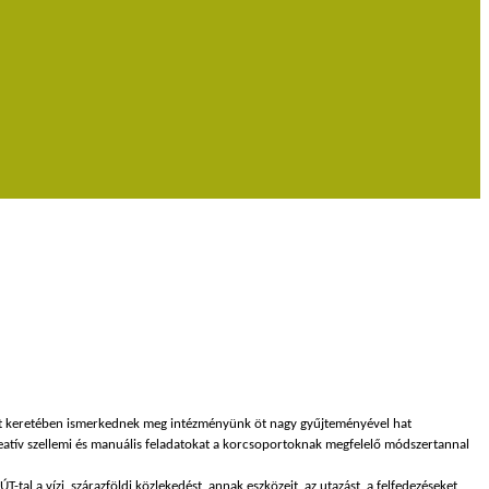
at keretében ismerkednek meg intézményünk öt nagy gyűjteményével hat
eatív szellemi és manuális feladatokat a korcsoportoknak megfelelő módszertannal
al a vízi, szárazföldi közlekedést, annak eszközeit, az utazást, a felfedezéseket,