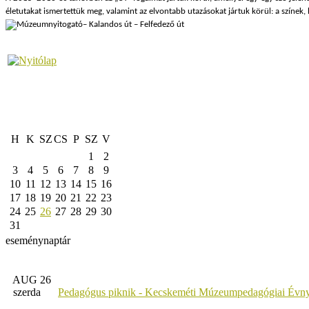
életutakat ismertettük meg, valamint az elvontabb utazásokat jártuk körül: a színek
H
K
SZ
CS
P
SZ
V
1
2
3
4
5
6
7
8
9
10
11
12
13
14
15
16
17
18
19
20
21
22
23
24
25
26
27
28
29
30
31
eseménynaptár
AUG 26
szerda
Pedagógus piknik - Kecskeméti Múzeumpedagógiai Évny