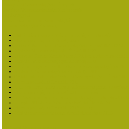
Országos Múzeumpedagógiai Évnyitók
Országos Múzeumpedagógiai Konferenciák
Pályázatfigyelő
Nemzetközi hírek a múzeumi világból
Múzeumpedagógiai Életműdíj
Molnár József kapta a Múzeumpedagógiai Életműdíjat
Múzeumpedagógiai Életműdíj 2025
Koltay Erika kapta a Múzeumpedagógiai Életműdíjat 2023-ban
Felhívás: Múzeumpedagógiai Életműdíj 2023
Lengyelné Kurucz Katalin kapta 2021-ben a Múzeumpedagógia
Felhívás: Múzeumpedagógiai Életműdíj 2021
Kustánné Hegyi Füstös Ilona kapta a Múzeumpedagógiai Életm
Felhívás Múzeumpedagógiai Életműdíjra 2019
Gratulálunk Káldy Máriának a Múzeumpedagógiai Életműdíjh
Múzeumpedagógiai Életműdíj 2017
2015-ben Lovas Márta kapta a Múzeumpedagógiai Életműdíjat
Múzeumpedagógiai Életműdíj 2015 - Felhívás
Dr. Vásárhelyi Tamásé a Múzeumpedagógiai Életműdíj 2013-b
Ki kapja 2013-ban a Múzeumpedagógiai Életműdíjat?
Múzeumpedagógiai Életműdíj 2013 adatlap
Felhívás múzeumpedagógiai életmű elismerésére 2013
Közösségi Múzeum elismerés