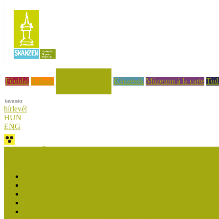
Hírek, események
Főoldal
Rólunk
Képzések
Múzeumi à la carte
Tud
hírlevél
HUN
ENG
Múzeumok Őszi Fesztiválja
Múzeumpedagógiai Nívódíj
Múzeumpedagógiai Nívódíj 2026
Múzeumpedagógiai Nívódíj felhívásra beérkezett nevezések (2
Múzeumpedagógiai Nívódíj 2025
Múzeumpedagógiai Nívódíj felhívásra beérkezett nevezések (2
Múzeumpedagógiai Nívódíj 2024