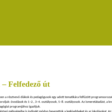
– Felfedező út
en a résztvevő diákok és pedagógusok egy adott tematikára felfűzött programsoroz
oljuk: óvodások és 1–2., 3–4. osztályosok, 5–8. osztályosok. Az ismeretátadást, a kr
dagógiai programjához igazítjuk.
ani mélységeibe is indirekt módon bevezettük a legkisebbeket és az iskolásokat. Az ÚT-t