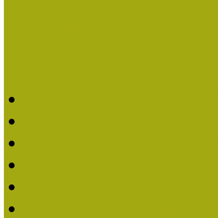
Események
Legfrissebb hírek
Aktuális cikkek
Hírlevél
2026. évi MOKK hírleve
2025. évi MOKK hírleve
2024. évi MOKK hírleve
2023. évi MOKK hírleve
2022. évi MOKK hírleve
2021. évi MOKK Hírleve