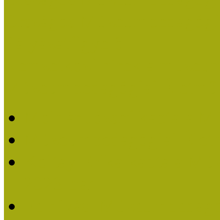
Országos Múzeumpedagógia
Pályázatfigyelő
Nemzetközi hírek a múzeum
Múzeumpedagógiai Életmű
Molnár József kapta a M
Múzeumpedagógiai Élet
Koltay Erika kapta a Mú
2023-ban
Felhívás: Múzeumpedagó