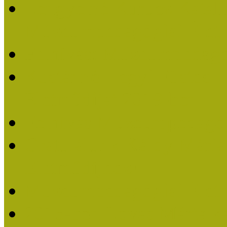
Lengyelné Kurucz Katali
Múzeumpedagógiai Életm
Felhívás: Múzeumpedagó
Kustánné Hegyi Füstös I
Életműdíjat 2019-ben
Felhívás Múzeumpedagóg
Gratulálunk Káldy Mári
Életműdíjhoz!
Múzeumpedagógiai Élet
2015-ben Lovas Márta k