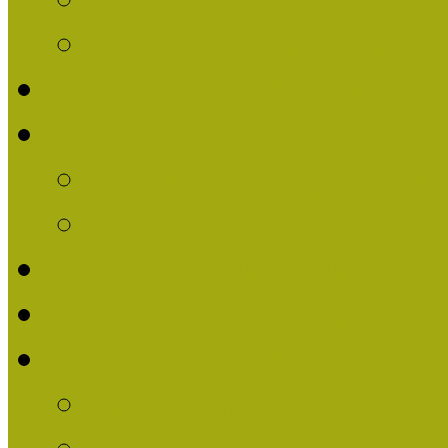
Múzeumpedagógiai Nív
Nívódíjat nyert pályázat
Nívódíj 2013
Beérkezett pályázatok
Nívódíj Felhívás 2013
Múzeumpedagógiai Nívód
Nívódíj Adatlap 2013
Nívódíjat nyert pályáza
2012-ben Múzeumpedag
2011-ben Múzeumpedag