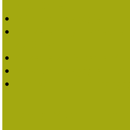
Életműdíjat
Múzeumpedagógiai Életm
Dr. Vásárhelyi Tamásé a
2013-ban
Ki kapja 2013-ban a Mú
Múzeumpedagógiai Életm
Felhívás múzeumpedagógi
Közösségi Múzeum elismer