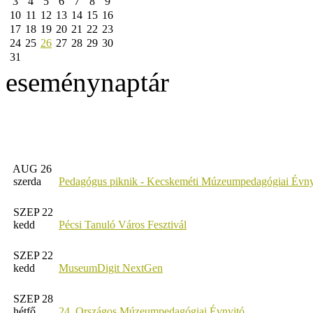
3
4
5
6
7
8
9
10
11
12
13
14
15
16
17
18
19
20
21
22
23
24
25
26
27
28
29
30
31
eseménynaptár
AUG 26
szerda
Pedagógus piknik - Kecskeméti Múzeumpedagógiai Évny
SZEP 22
kedd
Pécsi Tanuló Város Fesztivál
SZEP 22
kedd
MuseumDigit NextGen
SZEP 28
hétfő
24. Országos Múzeumpedagógiai Évnyitó