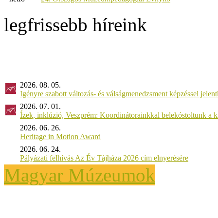
legfrissebb híreink
2026. 08. 05.
Igényre szabott változás- és válságmenedzsment képzéssel jel
2026. 07. 01.
Ízek, inklúzió, Veszprém: Koordinátorainkkal belekóstoltunk a 
2026. 06. 26.
Heritage in Motion Award
2026. 06. 24.
Pályázati felhívás Az Év Tájháza 2026 cím elnyerésére
Magyar Múzeumok