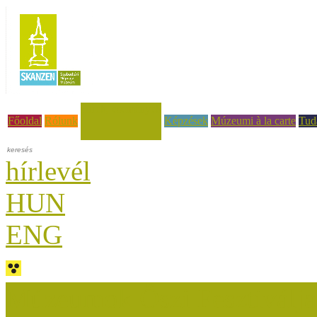
Hírek, események
Főoldal
Rólunk
Képzések
Múzeumi à la carte
Tud
hírlevél
HUN
ENG
Múzeumok Őszi Fesztiválja