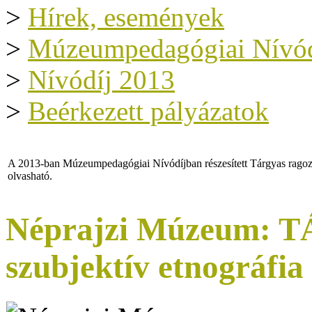
>
Hírek, események
>
Múzeumpedagógiai Nívód
>
Nívódíj 2013
>
Beérkezett pályázatok
A 2013-ban Múzeumpedagógiai Nívódíjban részesített Tárgyas ragozá
olvasható.
Néprajzi Múzeum:
szubjektív etnográfia