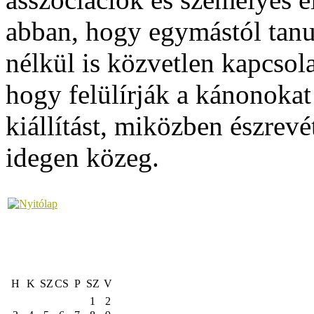
abban, hogy egymástól tanul
nélkül is közvetlen kapcsol
hogy felülírják a kánonokat
kiállítást, miközben észrevé
idegen közeg.
H
K
SZ
CS
P
SZ
V
1
2