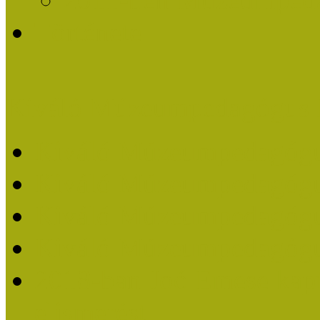
Története
Kiváló Múzeumpedagógus 
Kiváló Múzeumpedagóg
Kiváló Múzeumpedagóg
Kiváló Múzeumpedagógu
Kiváló Múzeumpedagógu
2018-ban Joó Emese kap
elismerést