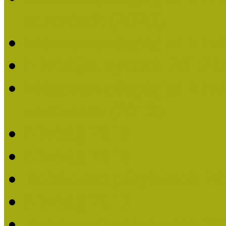
nevezések (2020)
Múzeumpedagógiai Nívó
Nívódíjat nyertek 2019-
Múzeumpedagógiai Nívódí
nevezések (2019)
Nívódíj 2019
Nívódíj 2018
Beérkezett pályázatok 2
Nívódíj 2017
Beérkezett pályázatok 2