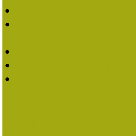
Felhívás Kiváló Múzeum
2016-ban Pató Mária és 
Múzeumpedagógus Díjat
Felhívás Kiváló Múzeum
Kiváló Múzeumpedagógus
Turcsányiné Kesik Gabrie
Múzeumpedagógus Díjat
Családbarát Múzeum elisme