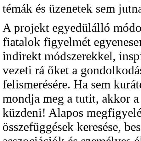
témák és üzenetek sem jutna
A projekt egyedülálló módon
fiatalok figyelmét egyenesen
indirekt módszerekkel, insp
vezeti rá őket a gondolkodás
felismerésére. Ha sem kur
mondja meg a tutit, akkor 
küzdeni! Alapos megfigyelés
összefüggések keresése, besz
asszociációk és személyes 