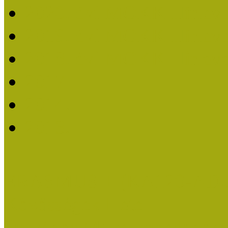
2020. évi MOKK Hírleve
2019. évi MOKK Hírleve
2018. évi MOKK Hírleve
2017
2014.
2013.
ERASMUS + (KA120-AD
Közösségek Hete
Országos Múzeumpedagógia