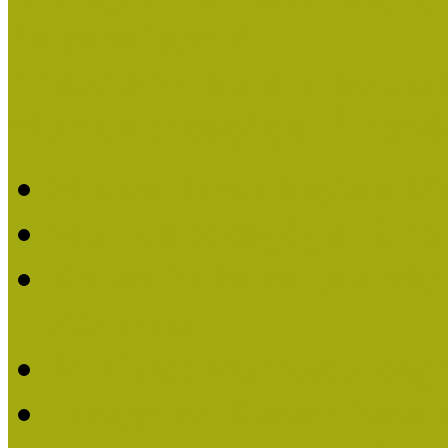
Pályázatfigyelő
Nemzetközi hírek a múzeum
Múzeumpedagógiai Életmű
Molnár József kapta a M
Múzeumpedagógiai Élet
Koltay Erika kapta a Mú
2023-ban
Felhívás: Múzeumpedagó
Lengyelné Kurucz Katali