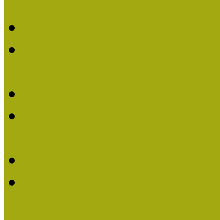
Múzeumpedagógiai Életm
Felhívás: Múzeumpedagó
Kustánné Hegyi Füstös I
Életműdíjat 2019-ben
Felhívás Múzeumpedagóg
Gratulálunk Káldy Mári
Életműdíjhoz!
Múzeumpedagógiai Élet
2015-ben Lovas Márta k
Életműdíjat