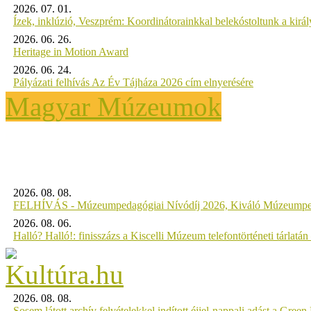
2026. 07. 01.
Ízek, inklúzió, Veszprém: Koordinátorainkkal belekóstoltunk a kirá
2026. 06. 26.
Heritage in Motion Award
2026. 06. 24.
Pályázati felhívás Az Év Tájháza 2026 cím elnyerésére
Magyar Múzeumok
2026. 08. 08.
FELHÍVÁS - Múzeumpedagógiai Nívódíj 2026, Kiváló Múzeumpe
2026. 08. 06.
Halló? Halló!: finisszázs a Kiscelli Múzeum telefontörténeti tárlatán
2026. 08. 08.
Sosem látott archív felvételekkel indított éjjel-nappali adást a Gree