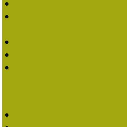
Múzeumpedagógiai Életm
Dr. Vásárhelyi Tamásé a
2013-ban
Ki kapja 2013-ban a Mú
Múzeumpedagógiai Életm
Felhívás múzeumpedagógi
Közösségi Múzeum elismer
Közösségi Múzeum elisme