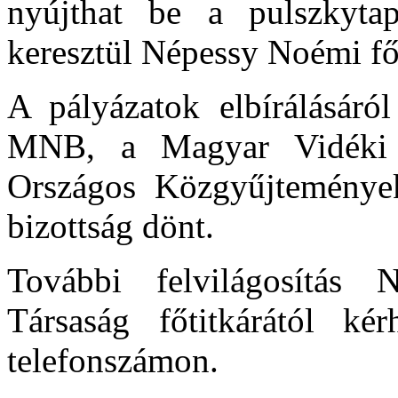
nyújthat be a pulszkytap
keresztül Népessy Noémi fő
A pályázatok elbírálásár
MNB, a Magyar Vidéki
Országos Közgyűjtemények
bizottság dönt.
További felvilágosítás
Társaság főtitkárától 
telefonszámon.