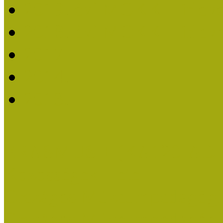
2019. évi MOKK Hírleve
2018. évi MOKK Hírleve
2017
2014.
2013.
ERASMUS + (KA120-AD
Közösségek Hete
Országos Múzeumpedagógia
Országos Múzeumpedagógia