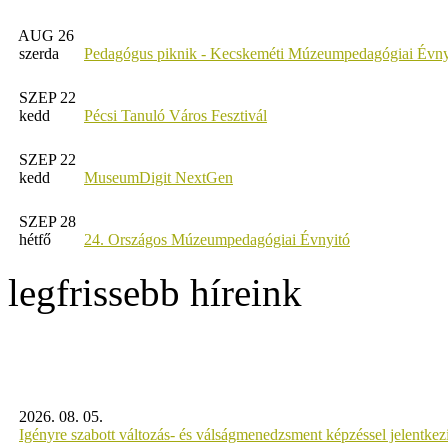
AUG 26
szerda
Pedagógus piknik - Kecskeméti Múzeumpedagógiai Évny
SZEP 22
kedd
Pécsi Tanuló Város Fesztivál
SZEP 22
kedd
MuseumDigit NextGen
SZEP 28
hétfő
24. Országos Múzeumpedagógiai Évnyitó
legfrissebb híreink
2026. 08. 05.
Igényre szabott változás- és válságmenedzsment képzéssel jelent