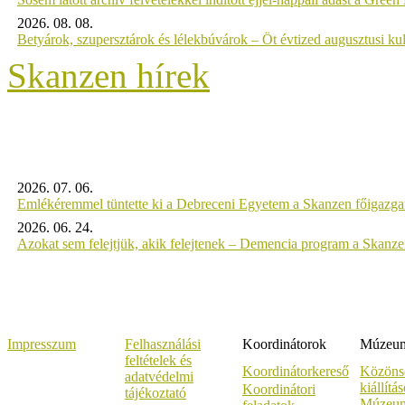
2026. 08. 08.
Betyárok, szupersztárok és lélekbúvárok – Öt évtized augusztusi kul
Skanzen hírek
2026. 07. 06.
Emlékéremmel tüntette ki a Debreceni Egyetem a Skanzen főigazgat
2026. 06. 24.
Azokat sem felejtjük, akik felejtenek – Demencia program a Skanz
Impresszum
Felhasználási
Koordinátorok
Múzeumi
feltételek és
Koordinátorkereső
Közöns
adatvédelmi
kiállítá
Koordinátori
tájékoztató
Múzeum