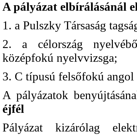
A pályázat elbírálásánál e
1. a Pulszky Társaság tagsá
2. a célország nyelvébő
középfokú nyelvvizsga;
3. C típusú felsőfokú angol
A pályázatok benyújtásána
éjfél
Pályázat kizárólag elek