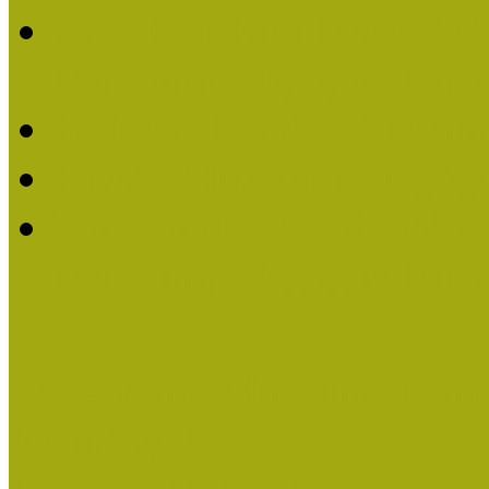
2016-ban Pató Mária és 
Múzeumpedagógus Díjat
Felhívás Kiváló Múzeum
Kiváló Múzeumpedagógus
Turcsányiné Kesik Gabrie
Múzeumpedagógus Díjat
Családbarát Múzeum elisme
Események