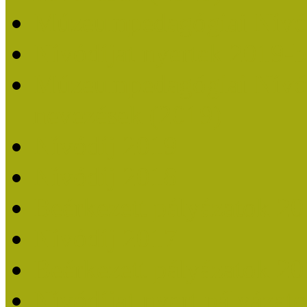
Múzeumpedagógiai Nívó
Nívódíjat nyertek 2019-
Múzeumpedagógiai Nívódí
nevezések (2019)
Nívódíj 2019
Nívódíj 2018
Beérkezett pályázatok 2
Nívódíj 2017
Beérkezett pályázatok 2
Nívódíjat nyert pályázat