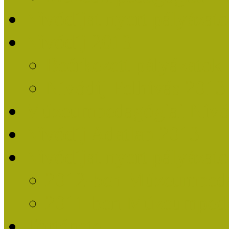
Nívódíjat nyert pályázat
Nívódíj 2013
Beérkezett pályázatok
Nívódíj Felhívás 2013
Múzeumpedagógiai Nívód
Nívódíj Adatlap 2013
Nívódíjat nyert pályáza
2012-ben Múzeumpedag
2011-ben Múzeumpedag
Története