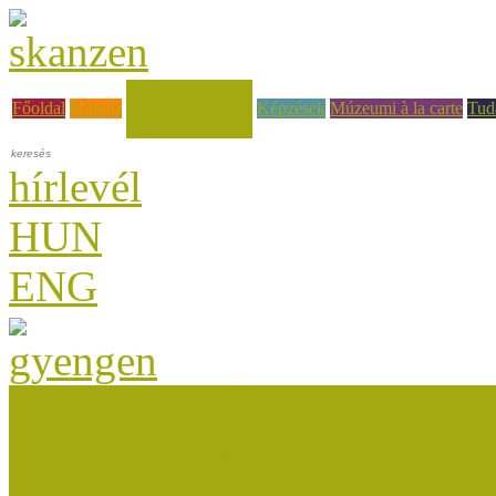
Hírek, események
Főoldal
Rólunk
Képzések
Múzeumi à la carte
Tud
hírlevél
HUN
ENG
Múzeumok Őszi Fesztiválja
Múzeumpedagógiai Nívódí