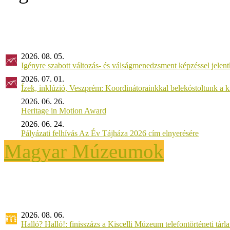
2026. 08. 05.
Igényre szabott változás- és válságmenedzsment képzéssel jel
2026. 07. 01.
Ízek, inklúzió, Veszprém: Koordinátorainkkal belekóstoltunk a 
2026. 06. 26.
Heritage in Motion Award
2026. 06. 24.
Pályázati felhívás Az Év Tájháza 2026 cím elnyerésére
Magyar Múzeumok
2026. 08. 06.
Halló? Halló!: finisszázs a Kiscelli Múzeum telefontörténeti tárl