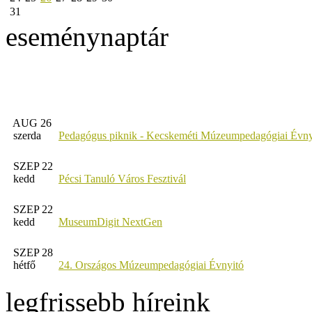
31
eseménynaptár
AUG 26
szerda
Pedagógus piknik - Kecskeméti Múzeumpedagógiai Évny
SZEP 22
kedd
Pécsi Tanuló Város Fesztivál
SZEP 22
kedd
MuseumDigit NextGen
SZEP 28
hétfő
24. Országos Múzeumpedagógiai Évnyitó
legfrissebb híreink