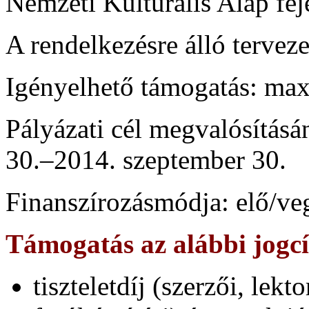
Nemzeti Kulturális Alap fej
A rendelkezésre álló terveze
Igényelhető támogatás: max
Pályázati cél megvalósításá
30.–2014. szeptember 30.
Finanszírozásmódja: elő/veg
Támogatás az alábbi jogc
tiszteletdíj (szerzői, lekto