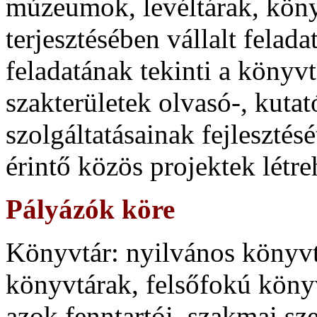
múzeumok, levéltárak, könyv
terjesztésében vállalt felad
feladatának tekinti a könyvt
szakterületek olvasó-, kutató
szolgáltatásainak fejlesztés
érintő közös projektek létre
Pályázók köre
Könyvtár: nyilvános könyvt
könyvtárak, felsőfokú kön
azok fenntartói, szakmai sz