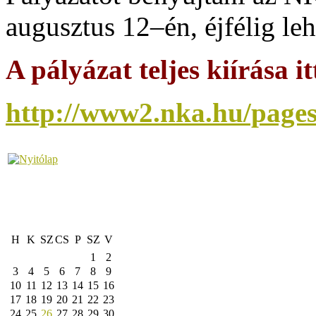
augusztus 12–én, éjfélig leh
A pályázat teljes kiírása i
http://www2.nka.hu/pages
H
K
SZ
CS
P
SZ
V
1
2
3
4
5
6
7
8
9
10
11
12
13
14
15
16
17
18
19
20
21
22
23
24
25
26
27
28
29
30