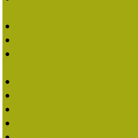
nevezések (2020)
Múzeumpedagógiai Nívó
Nívódíjat nyertek 2019-
Múzeumpedagógiai Nívódí
nevezések (2019)
Nívódíj 2019
Nívódíj 2018
Beérkezett pályázatok 2
Nívódíj 2017
Beérkezett pályázatok 2