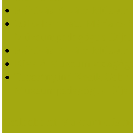
Felhívás Kiváló Múzeum
2016-ban Pató Mária és 
Múzeumpedagógus Díjat
Felhívás Kiváló Múzeum
Kiváló Múzeumpedagógus
Turcsányiné Kesik Gabrie
Múzeumpedagógus Díjat
Családbarát Múzeum elisme