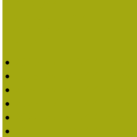
Események
Legfrissebb hírek
Aktuális cikkek
Hírlevél
2026. évi MOKK hírleve
2025. évi MOKK hírleve
2024. évi MOKK hírleve
2023. évi MOKK hírleve
2022. évi MOKK hírleve
2021. évi MOKK Hírleve