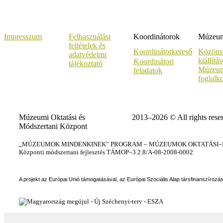
Impresszum
Felhasználási
Koordinátorok
Múzeumi
feltételek és
Koordinátorkereső
Közöns
adatvédelmi
kiállítá
Koordinátori
tájékoztató
Múzeum
feladatok
foglalk
Múzeumi Oktatási és
2013–2026 © All rights rese
Módszertani Központ
„MÚZEUMOK MINDENKINEK” PROGRAM – MÚZEUMOK OKTATÁSI–KÉ
Központi módszertani fejlesztés TÁMOP–3.2.8/A-08-2008-0002
A projekt az Európai Unió támogatásával, az Európai Szociális Alap társfinanszírozá