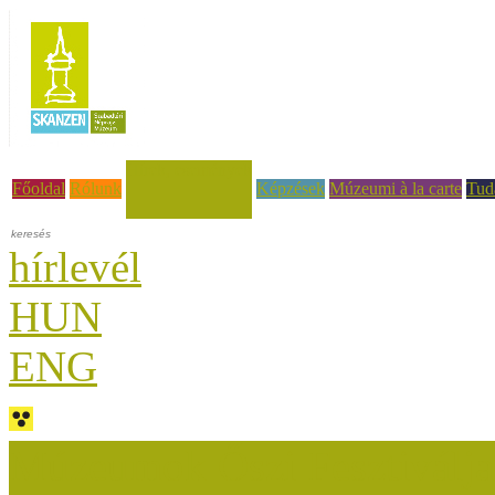
Hírek, események
Főoldal
Rólunk
Képzések
Múzeumi à la carte
Tud
hírlevél
HUN
ENG
Múzeumok Őszi Fesztiválja