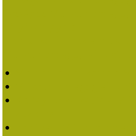
Országos Múzeumpedagógia
Pályázatfigyelő
Nemzetközi hírek a múzeum
Múzeumpedagógiai Életmű
Molnár József kapta a M
Múzeumpedagógiai Élet
Koltay Erika kapta a Mú
2023-ban
Felhívás: Múzeumpedagó