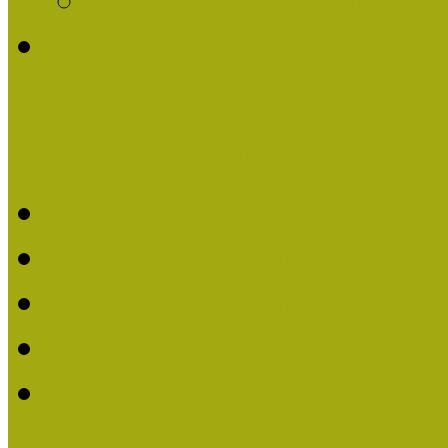
Története
Kiváló Múzeumpedagógus 
Kiváló Múzeumpedagóg
Kiváló Múzeumpedagóg
Kiváló Múzeumpedagógu
Kiváló Múzeumpedagógu
2018-ban Joó Emese kap
elismerést