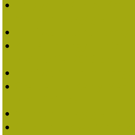
Lengyelné Kurucz Katali
Múzeumpedagógiai Életm
Felhívás: Múzeumpedagó
Kustánné Hegyi Füstös I
Életműdíjat 2019-ben
Felhívás Múzeumpedagóg
Gratulálunk Káldy Mári
Életműdíjhoz!
Múzeumpedagógiai Élet
2015-ben Lovas Márta k