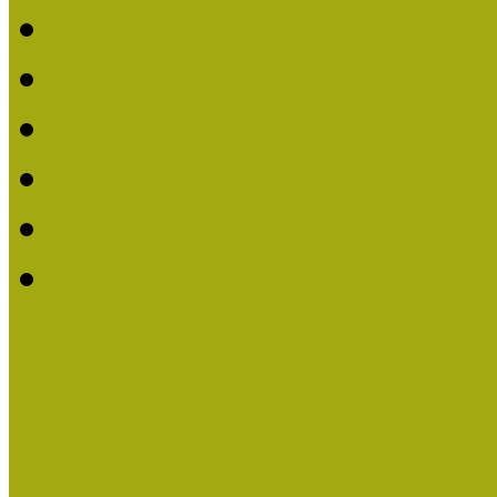
2020. évi MOKK Hírleve
2019. évi MOKK Hírleve
2018. évi MOKK Hírleve
2017
2014.
2013.
ERASMUS + (KA120-AD
Közösségek Hete
Országos Múzeumpedagógia