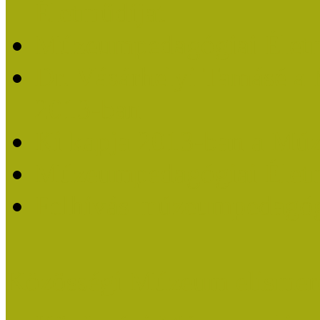
Életműdíjat
Múzeumpedagógiai Életm
Dr. Vásárhelyi Tamásé a
2013-ban
Ki kapja 2013-ban a Mú
Múzeumpedagógiai Életm
Felhívás múzeumpedagógi
Közösségi Múzeum elismer