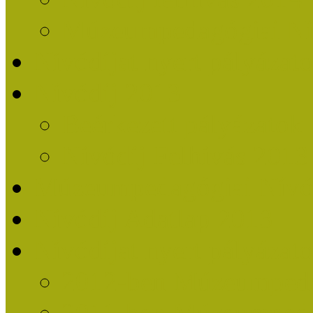
Múzeumpedagógiai Nív
Nívódíjat nyert pályázat
Nívódíj 2013
Beérkezett pályázatok
Nívódíj Felhívás 2013
Múzeumpedagógiai Nívód
Nívódíj Adatlap 2013
Nívódíjat nyert pályáza
2012-ben Múzeumpedag
2011-ben Múzeumpedag