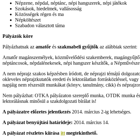
Népzene, népdal, néptánc, népi hangszerek, népi játékok
Szokások, hiedelmek, vallásosság
Közösségek régen és ma
Népköltészet
Szabadon választott táma
Pályázók köre
Pályázhatnak az
amatőr
és
szakmabeli gyűjtők
az alábbiak szerint:
Amatőr magánszemélyek, közművelődési szakemberek, magángyűjtők, m
néptáncosok, népdalénekesek, népi hangszer készítők, a Népművészet
A nem néprajz szakos képzésben íródott, de néprajzi témájú dolgozat
okleveles néprajzkutatók eredeti és lektorálatlan forrásközléssel, vag
napjáig nem részesült munkákat (könyv, tanulmány, cikk) és néprajzo
Nem pályázhat: OTKA pályázaton szereplő munka, OTDK munka és/vagy
lektorálásnak minősül a szakdolgozati bírálat is!
A pályázatre előzetes jelentkezés
2014. március 2-ig lehetséges.
A pályázat benyújtási határideje:
2014. március 14.
A pályázat részletes kiírása
itt
megtekinthető.