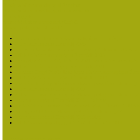
Országos Múzeumpedagógiai Évnyitók
Országos Múzeumpedagógiai Konferenciák
Pályázatfigyelő
Nemzetközi hírek a múzeumi világból
Múzeumpedagógiai Életműdíj
Molnár József kapta a Múzeumpedagógiai Életműdíjat
Múzeumpedagógiai Életműdíj 2025
Koltay Erika kapta a Múzeumpedagógiai Életműdíjat 2023-ban
Felhívás: Múzeumpedagógiai Életműdíj 2023
Lengyelné Kurucz Katalin kapta 2021-ben a Múzeumpedagógia
Felhívás: Múzeumpedagógiai Életműdíj 2021
Kustánné Hegyi Füstös Ilona kapta a Múzeumpedagógiai Életm
Felhívás Múzeumpedagógiai Életműdíjra 2019
Gratulálunk Káldy Máriának a Múzeumpedagógiai Életműdíjh
Múzeumpedagógiai Életműdíj 2017
2015-ben Lovas Márta kapta a Múzeumpedagógiai Életműdíjat
Múzeumpedagógiai Életműdíj 2015 - Felhívás
Dr. Vásárhelyi Tamásé a Múzeumpedagógiai Életműdíj 2013-b
Ki kapja 2013-ban a Múzeumpedagógiai Életműdíjat?
Múzeumpedagógiai Életműdíj 2013 adatlap
Felhívás múzeumpedagógiai életmű elismerésére 2013
Közösségi Múzeum elismerés