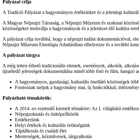
Pályázat célja
A Tradíció Pályázat a hagyományos értékeinkre és a jelenlegi kulturál
A Magyar Néprajzi Társaság, a Néprajzi Múzeum és szakmai közösségük
közösségeket motiválja a hagyományok és a jelenkori élő kultúra ered
A pályázat célja továbbá, hogy a néprajzi tudást dokumentációval, el
Néprajzi Múzeum Etnológia Adattárában elhelyezze és a további kutatá
A pályázat tárgya
A még tetten érhető tradicionális elemek, események, alkotók, alkotás
újraéledő jelenségek dokumentálása minél több fotó és film, hangzó any
A hagyományos, gazdasági, kulturális önellátó közösségek töb
Fontosnak tartjuk a hagyomány mai, új funkciókkal, intézményes
Pályázható témakörök:
A 2014 -es esztendő kiemelt témaköre: Az I. világhárú emlékez
Néprajzoktatás és önképzőkörök
Emlékezünk
Helyi értékek és kulturális örökségünk
Táplálkozás és családi élet
Mesterségek, kézművesek, tárgyalkotás