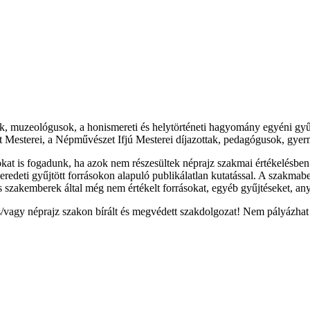
uzeológusok, a honismereti és helytörténeti hagyomány egyéni gyűjt
 Mesterei, a Népművészet Ifjú Mesterei díjazottak, pedagógusok, gyer
okat is fogadunk, ha azok nem részesültek néprajz szakmai értékelésbe
y eredeti gyűjtött forrásokon alapuló publikálatlan kutatással. A szakma
s szakemberek által még nem értékelt forrásokat, egyéb gyűjtéseket, a
 néprajz szakon bírált és megvédett szakdolgozat! Nem pályázhat sza