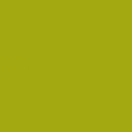
i Életműdíjat
űdíjat 2019-ben
oz!
an