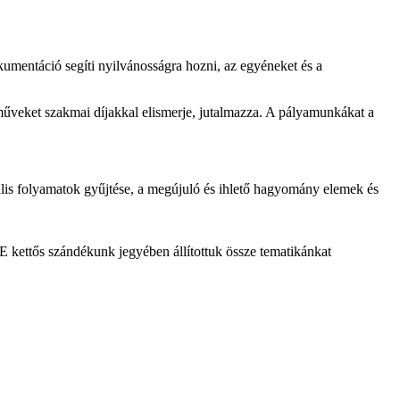
umentáció segíti nyilvánosságra hozni, az egyéneket és a
aműveket szakmai díjakkal elismerje, jutalmazza. A pályamunkákat a
rális folyamatok gyűjtése, a megújuló és ihlető hagyomány elemek és
E kettős szándékunk jegyében állítottuk össze tematikánkat