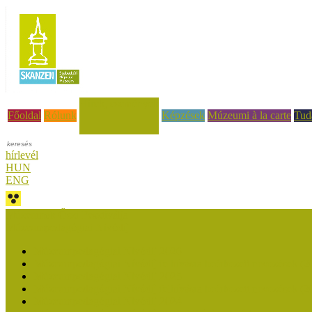
Hírek, események
Főoldal
Rólunk
Képzések
Múzeumi à la carte
Tud
hírlevél
HUN
ENG
Múzeumok Őszi Fesztiválja
Múzeumpedagógiai Nívódíj
Múzeumpedagógiai Nívódíj 2026
Múzeumpedagógiai Nívódíj felhívásra beérkezett nevezések (2
Múzeumpedagógiai Nívódíj 2025
Múzeumpedagógiai Nívódíj felhívásra beérkezett nevezések (2
Múzeumpedagógiai Nívódíj 2024