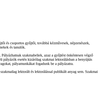
ői és csoportos gyűjtői, továbbá kézművesek, népzenészek,
mekek és tanulók.
n. Pályázhatnak szakmabeliek, azaz a gyűjtést önkéntesen végző
beli pályázók esetén kizárólag szakmai lektorálásban a benyújtás
nyagokat, pályamunkákat fogadunk be a pályázatra.
kmailag lektorált és lektorálással publikált anyag sem. Szakmai