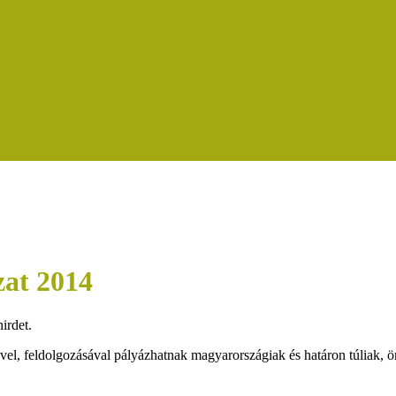
zat 2014
irdet.
el, feldolgozásával pályázhatnak magyarországiak és határon túliak, ön