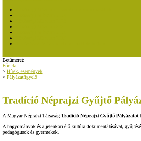
Közösségi Múzeum elismerő címben részesültek
Közösségi Múzeum 2024
Közösségi Múzeum 2023
Közösségi Múzeum 2021
Közösségi Múzeum 2020
Közösségi Múzeum 2019
A Közösségi Múzeum elismerésről dióhéjban
Betűméret:
Főoldal
>
Hírek, események
>
Pályázatfigyelő
Tradíció Néprajzi Gyűjtő Pályá
A Magyar Néprajzi Társaság
Tradíció Néprajzi Gyűjtő Pályázatot
h
A hagyományok és a jelenkori élő kultúra dokumentálásával, gyűjtésév
pedagógusok és gyermekek.