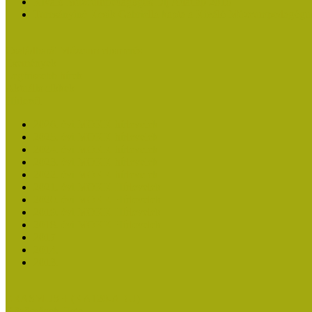
Kiváló Múzeumpedagógus Díj Adatlap 2016
Turcsányiné Kesik Gabriella kapta a Kiváló Múzeumpedagógus
Családbarát Múzeum elismerés
Események
Legfrissebb hírek
Aktuális cikkek
Hírlevél
2026. évi MOKK hírlevelek
2025. évi MOKK hírlevelek
2024. évi MOKK hírlevelek
2023. évi MOKK hírlevelek
2022. évi MOKK hírlevelek
2021. évi MOKK Hírlevelek
2020. évi MOKK Hírlevelek
2019. évi MOKK Hírlevelek
2018. évi MOKK Hírlevelek
2017
2014.
2013.
ERASMUS + (KA120-ADU)
Közösségek Hete