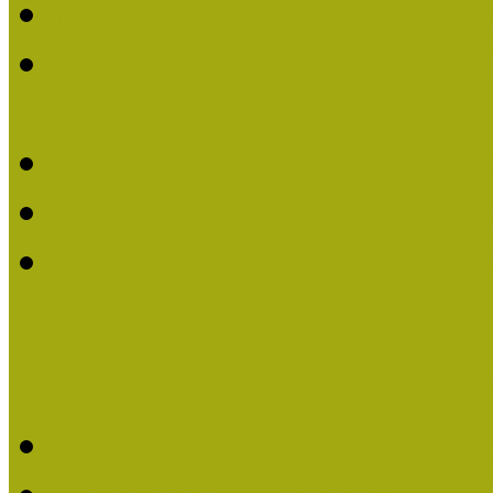
Múzeumpedagógiai Életm
Dr. Vásárhelyi Tamásé a
2013-ban
Ki kapja 2013-ban a Mú
Múzeumpedagógiai Életm
Felhívás múzeumpedagógi
Közösségi Múzeum elismer
Közösségi Múzeum elisme