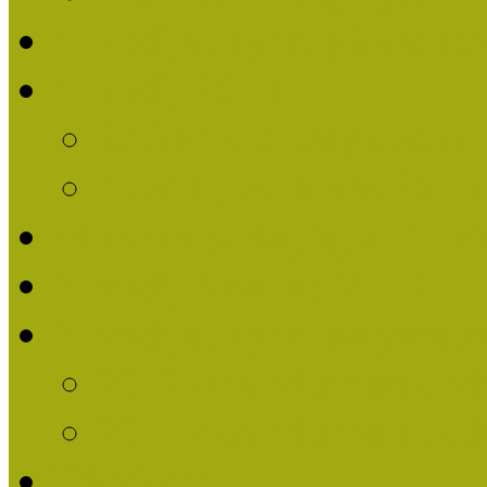
Nívódíjat nyert pályázat
Nívódíj 2013
Beérkezett pályázatok
Nívódíj Felhívás 2013
Múzeumpedagógiai Nívód
Nívódíj Adatlap 2013
Nívódíjat nyert pályáza
2012-ben Múzeumpedag
2011-ben Múzeumpedag
Története