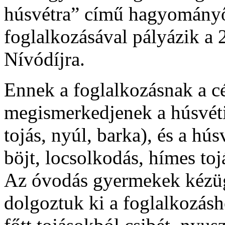
húsvétra” című hagyomány
foglalkozásával pályázik a
Nívódíjra.
Ennek a foglalkozásnak a c
megismerkedjenek a húsvéti
tojás, nyúl, barka), és a hú
böjt, locsolkodás, hímes tojá
Az óvodás gyermekek kézüg
dolgoztuk ki a foglalkozás