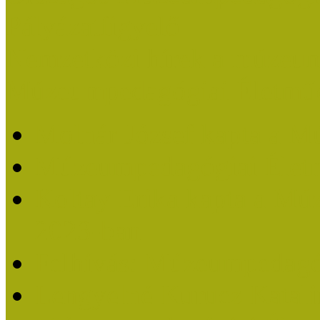
Pályázatfigyelő
Nemzetközi hírek a múzeum
Múzeumpedagógiai Életmű
Molnár József kapta a M
Múzeumpedagógiai Élet
Koltay Erika kapta a Mú
2023-ban
Felhívás: Múzeumpedagó
Lengyelné Kurucz Katali