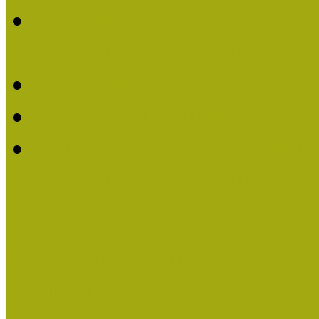
2016-ban Pató Mária és 
Múzeumpedagógus Díjat
Felhívás Kiváló Múzeum
Kiváló Múzeumpedagógus
Turcsányiné Kesik Gabrie
Múzeumpedagógus Díjat
Családbarát Múzeum elisme
Események