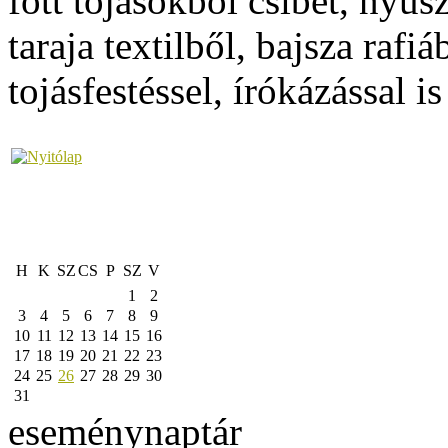
főtt tojásokból csibét, nyusz
taraja textilből, bajsza raf
tojásfestéssel, írókázással 
H
K
SZ
CS
P
SZ
V
1
2
3
4
5
6
7
8
9
10
11
12
13
14
15
16
17
18
19
20
21
22
23
24
25
26
27
28
29
30
31
eseménynaptár