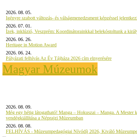
2026. 08. 05.
Igényre szabott változás- és válságmenedzsment képzéssel jelent
2026. 07. 01.
Ízek, inklúzió, Veszprém: Koordinátorainkkal belekóstoltunk a kirá
2026. 06. 26.
Heritage in Motion Award
2026. 06. 24.
Pályázati felhívás Az Év Tájháza 2026 cím elnyerésére
Magyar Múzeumok
2026. 08. 09.
Még egy hétig látogatható! Manga – Hokuszai – Manga. A Mester k
vendégkiállítása a Néprajzi Múzeumban
2026. 08. 08.
FELHÍVÁS - Múzeumpedagógiai Nívódíj 2026, Kiváló Múzeumpe