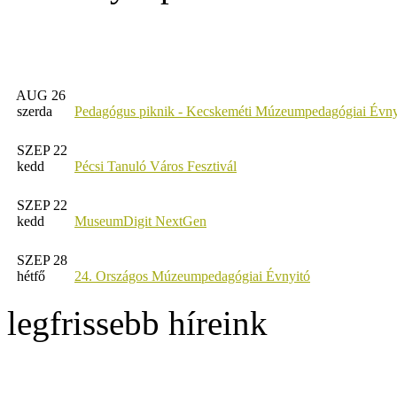
AUG 26
szerda
Pedagógus piknik - Kecskeméti Múzeumpedagógiai Évny
SZEP 22
kedd
Pécsi Tanuló Város Fesztivál
SZEP 22
kedd
MuseumDigit NextGen
SZEP 28
hétfő
24. Országos Múzeumpedagógiai Évnyitó
legfrissebb híreink