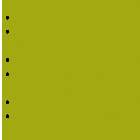
Múzeumpedagógiai Életm
Felhívás: Múzeumpedagó
Kustánné Hegyi Füstös I
Életműdíjat 2019-ben
Felhívás Múzeumpedagóg
Gratulálunk Káldy Mári
Életműdíjhoz!
Múzeumpedagógiai Élet
2015-ben Lovas Márta k
Életműdíjat