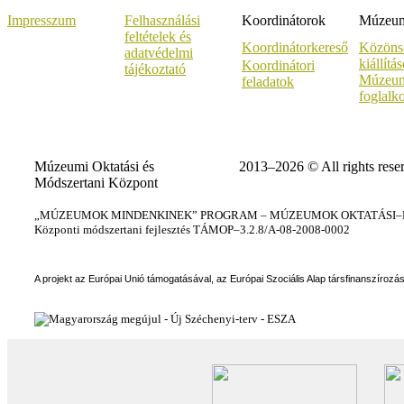
Impresszum
Felhasználási
Koordinátorok
Múzeumi
feltételek és
Koordinátorkereső
Közöns
adatvédelmi
kiállítá
Koordinátori
tájékoztató
Múzeum
feladatok
foglalk
Múzeumi Oktatási és
2013–2026 © All rights rese
Módszertani Központ
„MÚZEUMOK MINDENKINEK” PROGRAM – MÚZEUMOK OKTATÁSI–KÉ
Központi módszertani fejlesztés TÁMOP–3.2.8/A-08-2008-0002
A projekt az Európai Unió támogatásával, az Európai Szociális Alap társfinanszírozá