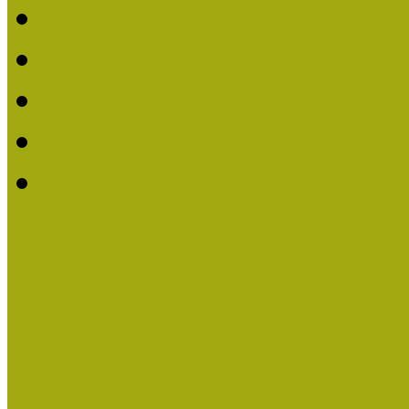
2019. évi MOKK Hírleve
2018. évi MOKK Hírleve
2017
2014.
2013.
ERASMUS + (KA120-AD
Közösségek Hete
Országos Múzeumpedagógia
Országos Múzeumpedagógia