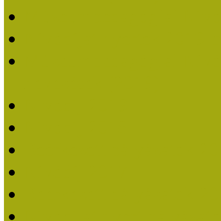
Múzeumpedagógiai Nívó
Nívódíjat nyertek 2019-
Múzeumpedagógiai Nívódí
nevezések (2019)
Nívódíj 2019
Nívódíj 2018
Beérkezett pályázatok 2
Nívódíj 2017
Beérkezett pályázatok 2
Nívódíjat nyert pályázat