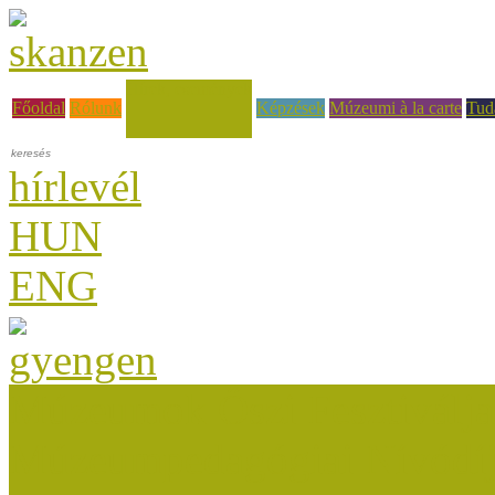
Hírek, események
Főoldal
Rólunk
Képzések
Múzeumi à la carte
Tud
hírlevél
HUN
ENG
Múzeumok Őszi Fesztiválja
Múzeumpedagógiai Nívódí