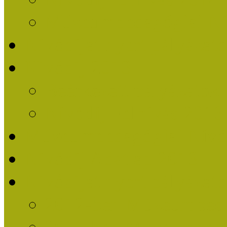
Múzeumpedagógiai Nív
Nívódíjat nyert pályázat
Nívódíj 2013
Beérkezett pályázatok
Nívódíj Felhívás 2013
Múzeumpedagógiai Nívód
Nívódíj Adatlap 2013
Nívódíjat nyert pályáza
2012-ben Múzeumpedag
2011-ben Múzeumpedag