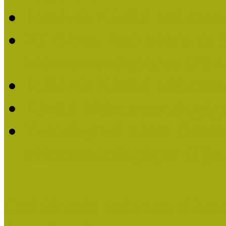
Felhívás Kiváló Múzeum
2016-ban Pató Mária és 
Múzeumpedagógus Díjat
Felhívás Kiváló Múzeum
Kiváló Múzeumpedagógus
Turcsányiné Kesik Gabrie
Múzeumpedagógus Díjat
Családbarát Múzeum elisme