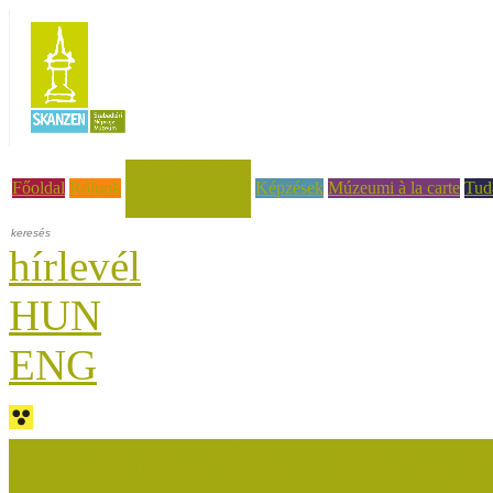
Hírek, események
Főoldal
Rólunk
Képzések
Múzeumi à la carte
Tud
hírlevél
HUN
ENG
Múzeumok Őszi Fesztiválja