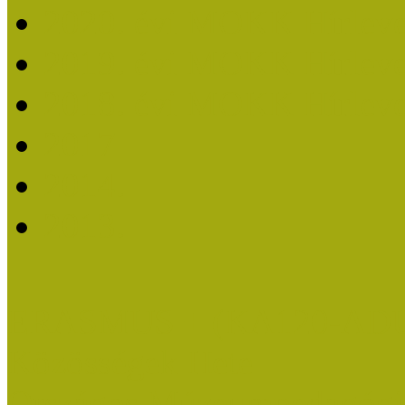
2020. évi MOKK Hírleve
2019. évi MOKK Hírleve
2018. évi MOKK Hírleve
2017
2014.
2013.
ERASMUS + (KA120-AD
Közösségek Hete
Országos Múzeumpedagógia