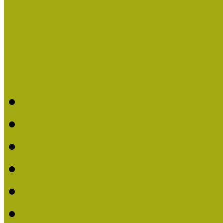
Események
Legfrissebb hírek
Aktuális cikkek
Hírlevél
2026. évi MOKK hírleve
2025. évi MOKK hírleve
2024. évi MOKK hírleve
2023. évi MOKK hírleve
2022. évi MOKK hírleve
2021. évi MOKK Hírleve