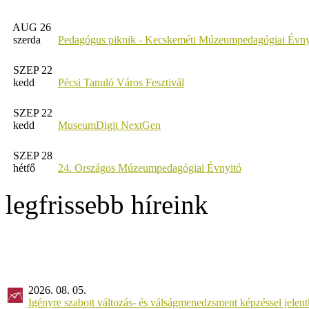
AUG 26
szerda
Pedagógus piknik - Kecskeméti Múzeumpedagógiai Évny
SZEP 22
kedd
Pécsi Tanuló Város Fesztivál
SZEP 22
kedd
MuseumDigit NextGen
SZEP 28
hétfő
24. Országos Múzeumpedagógiai Évnyitó
legfrissebb híreink
2026. 08. 05.
Igényre szabott változás- és válságmenedzsment képzéssel jel