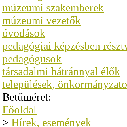
múzeumi szakemberek
múzeumi vezetők
óvodások
pedagógiai képzésben rész
pedagógusok
társadalmi hátránnyal élők
települések, önkormányzat
Betűméret:
Főoldal
>
Hírek, események