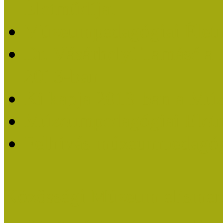
Életműdíjat
Múzeumpedagógiai Életm
Dr. Vásárhelyi Tamásé a
2013-ban
Ki kapja 2013-ban a Mú
Múzeumpedagógiai Életm
Felhívás múzeumpedagógi
Közösségi Múzeum elismer