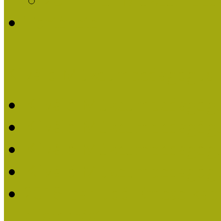
Története
Kiváló Múzeumpedagógus 
Kiváló Múzeumpedagóg
Kiváló Múzeumpedagóg
Kiváló Múzeumpedagógu
Kiváló Múzeumpedagógu
2018-ban Joó Emese kap
elismerést