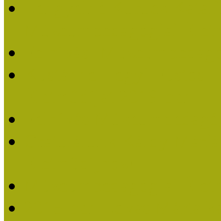
Lengyelné Kurucz Katali
Múzeumpedagógiai Életm
Felhívás: Múzeumpedagó
Kustánné Hegyi Füstös I
Életműdíjat 2019-ben
Felhívás Múzeumpedagóg
Gratulálunk Káldy Mári
Életműdíjhoz!
Múzeumpedagógiai Élet
2015-ben Lovas Márta k