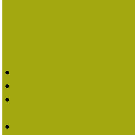
Országos Múzeumpedagógia
Pályázatfigyelő
Nemzetközi hírek a múzeum
Múzeumpedagógiai Életmű
Molnár József kapta a M
Múzeumpedagógiai Élet
Koltay Erika kapta a Mú
2023-ban
Felhívás: Múzeumpedagó