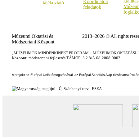
kiállítá
Koordinátori
tájékoztató
Múzeum
feladatok
foglalk
Múzeumi Oktatási és
2013–2026 © All rights rese
Módszertani Központ
„MÚZEUMOK MINDENKINEK” PROGRAM – MÚZEUMOK OKTATÁSI–KÉ
Központi módszertani fejlesztés TÁMOP–3.2.8/A-08-2008-0002
A projekt az Európai Unió támogatásával, az Európai Szociális Alap társfinanszírozá