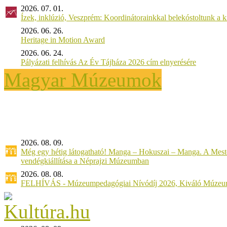
2026. 07. 01.
Ízek, inklúzió, Veszprém: Koordinátorainkkal belekóstoltunk a 
2026. 06. 26.
Heritage in Motion Award
2026. 06. 24.
Pályázati felhívás Az Év Tájháza 2026 cím elnyerésére
Magyar Múzeumok
2026. 08. 09.
Még egy hétig látogatható! Manga – Hokuszai – Manga. A Meste
vendégkiállítása a Néprajzi Múzeumban
2026. 08. 08.
FELHÍVÁS - Múzeumpedagógiai Nívódíj 2026, Kiváló Múzeu