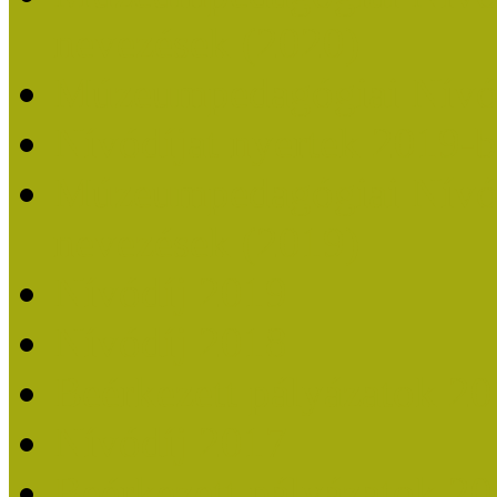
nevezések (2020)
Múzeumpedagógiai Nívó
Nívódíjat nyertek 2019-
Múzeumpedagógiai Nívódí
nevezések (2019)
Nívódíj 2019
Nívódíj 2018
Beérkezett pályázatok 2
Nívódíj 2017
Beérkezett pályázatok 2