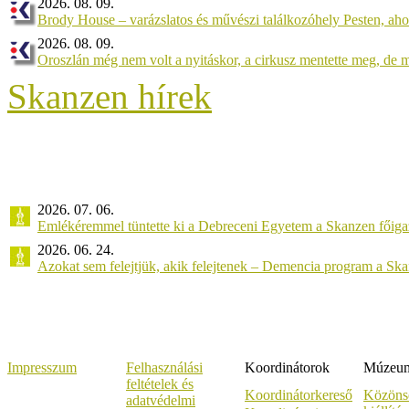
2026. 08. 09.
Brody House – varázslatos és művészi találkozóhely Pesten, ah
2026. 08. 09.
Oroszlán még nem volt a nyitáskor, a cirkusz mentette meg, de ma
Skanzen hírek
2026. 07. 06.
Emlékéremmel tüntette ki a Debreceni Egyetem a Skanzen főiga
2026. 06. 24.
Azokat sem felejtjük, akik felejtenek – Demencia program a Sk
Impresszum
Felhasználási
Koordinátorok
Múzeumi
feltételek és
Koordinátorkereső
Közöns
adatvédelmi