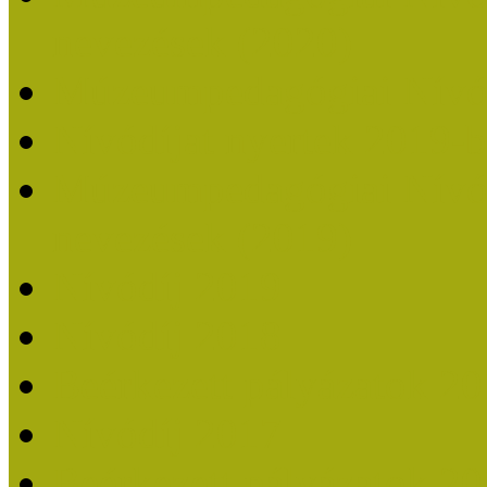
nevezések (2020)
Múzeumpedagógiai Nívó
Nívódíjat nyertek 2019-
Múzeumpedagógiai Nívódí
nevezések (2019)
Nívódíj 2019
Nívódíj 2018
Beérkezett pályázatok 2
Nívódíj 2017
Beérkezett pályázatok 2