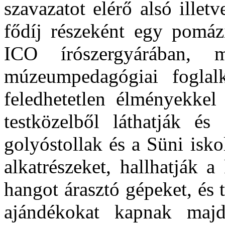
szavazatot elérő alsó illet
fődíj részeként egy pomázi
ICO írószergyárában, 
múzeumpedagógiai foglalk
feledhetetlen élményekke
testközelből láthatják és
golyóstollak és a Süni isk
alkatrészeket, hallhatják a
hangot árasztó gépeket, és
ajándékokat kapnak maj