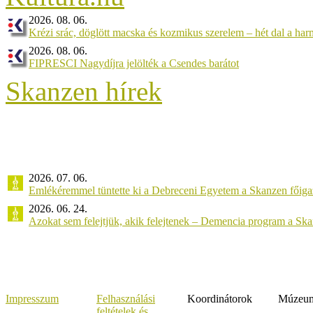
2026. 08. 06.
Krézi srác, döglött macska és kozmikus szerelem – hét dal a ha
2026. 08. 06.
FIPRESCI Nagydíjra jelölték a Csendes barátot
Skanzen hírek
2026. 07. 06.
Emlékéremmel tüntette ki a Debreceni Egyetem a Skanzen főiga
2026. 06. 24.
Azokat sem felejtjük, akik felejtenek – Demencia program a Sk
Impresszum
Felhasználási
Koordinátorok
Múzeumi
feltételek és