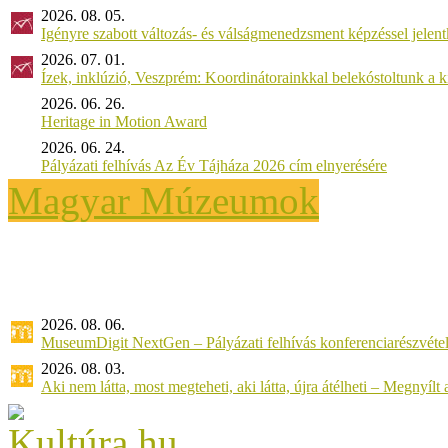
2026. 08. 05.
Igényre szabott változás- és válságmenedzsment képzéssel jel
2026. 07. 01.
Ízek, inklúzió, Veszprém: Koordinátorainkkal belekóstoltunk a 
2026. 06. 26.
Heritage in Motion Award
2026. 06. 24.
Pályázati felhívás Az Év Tájháza 2026 cím elnyerésére
Magyar Múzeumok
2026. 08. 06.
MuseumDigit NextGen – Pályázati felhívás konferenciarészvétel
2026. 08. 03.
Aki nem látta, most megteheti, aki látta, újra átélheti – Megnyílt a 