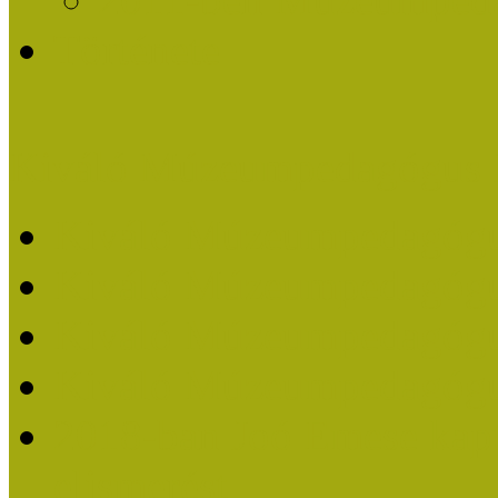
Története
Kiváló Múzeumpedagógus 
Kiváló Múzeumpedagóg
Kiváló Múzeumpedagóg
Kiváló Múzeumpedagógu
Kiváló Múzeumpedagógu
2018-ban Joó Emese kap
elismerést