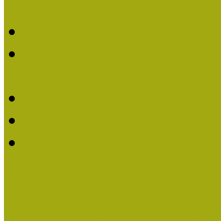
Életműdíjat
Múzeumpedagógiai Életm
Dr. Vásárhelyi Tamásé a
2013-ban
Ki kapja 2013-ban a Mú
Múzeumpedagógiai Életm
Felhívás múzeumpedagógi
Közösségi Múzeum elismer