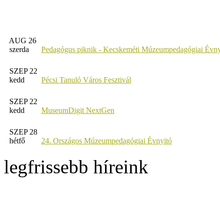
AUG 26
szerda
Pedagógus piknik - Kecskeméti Múzeumpedagógiai Évny
SZEP 22
kedd
Pécsi Tanuló Város Fesztivál
SZEP 22
kedd
MuseumDigit NextGen
SZEP 28
hétfő
24. Országos Múzeumpedagógiai Évnyitó
legfrissebb híreink