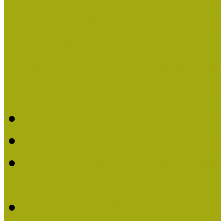
Országos Múzeumpedagógia
Pályázatfigyelő
Nemzetközi hírek a múzeum
Múzeumpedagógiai Életmű
Molnár József kapta a M
Múzeumpedagógiai Élet
Koltay Erika kapta a Mú
2023-ban
Felhívás: Múzeumpedagó