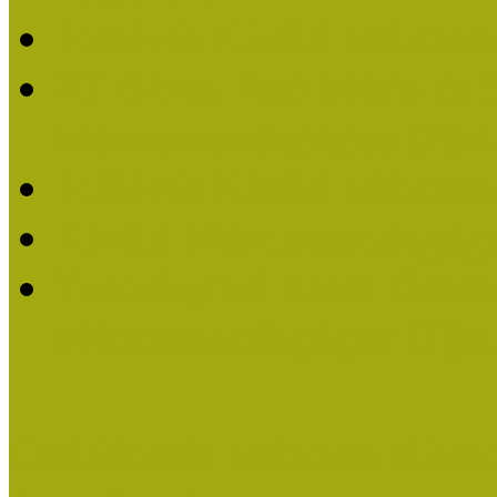
Felhívás Kiváló Múzeum
2016-ban Pató Mária és 
Múzeumpedagógus Díjat
Felhívás Kiváló Múzeum
Kiváló Múzeumpedagógus
Turcsányiné Kesik Gabrie
Múzeumpedagógus Díjat
Családbarát Múzeum elisme