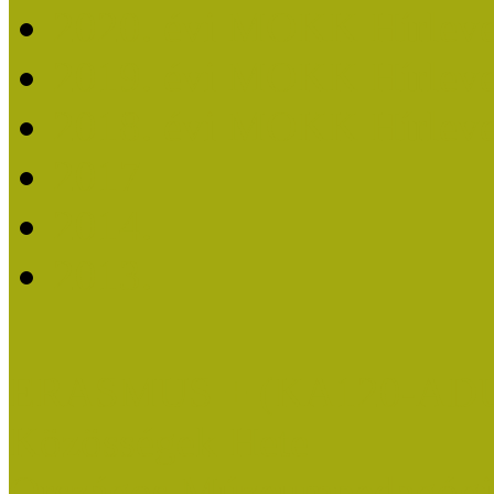
2020. évi MOKK Hírleve
2019. évi MOKK Hírleve
2018. évi MOKK Hírleve
2017
2014.
2013.
ERASMUS + (KA120-AD
Közösségek Hete
Országos Múzeumpedagógia