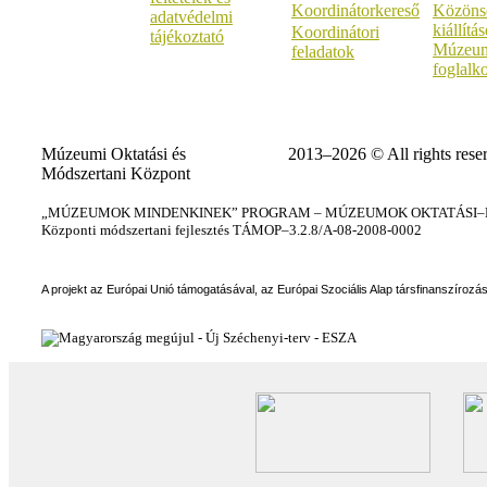
Koordinátorkereső
Közöns
adatvédelmi
kiállítá
Koordinátori
tájékoztató
Múzeum
feladatok
foglalk
Múzeumi Oktatási és
2013–2026 © All rights rese
Módszertani Központ
„MÚZEUMOK MINDENKINEK” PROGRAM – MÚZEUMOK OKTATÁSI–KÉ
Központi módszertani fejlesztés TÁMOP–3.2.8/A-08-2008-0002
A projekt az Európai Unió támogatásával, az Európai Szociális Alap társfinanszírozá