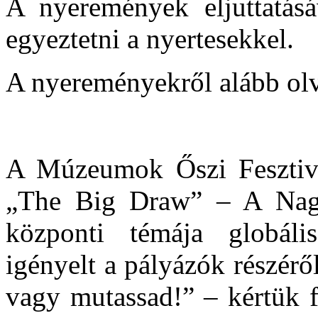
A nyeremények eljuttatásá
egyeztetni a nyertesekkel.
A nyereményekről alább ol
A Múzeumok Őszi Fesztivál
„The Big Draw” – A Nagy
központi témája globáli
igényelt a pályázók részér
vagy mutassad!” – kértük f