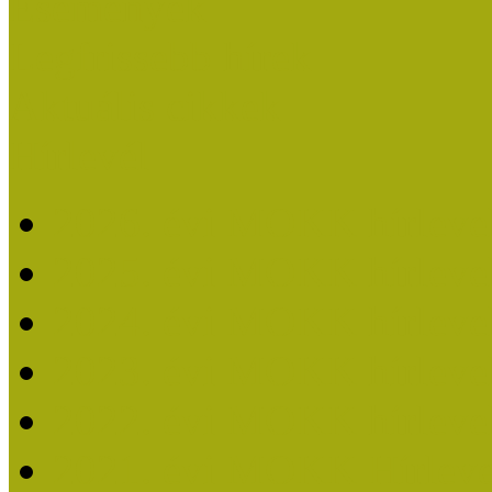
Események
Legfrissebb hírek
Aktuális cikkek
Hírlevél
2026. évi MOKK hírleve
2025. évi MOKK hírleve
2024. évi MOKK hírleve
2023. évi MOKK hírleve
2022. évi MOKK hírleve
2021. évi MOKK Hírleve