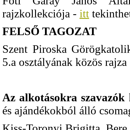
Fóti Garay János Által
rajzkollekciója -
itt
tekinthe
FELSŐ TAGOZAT
Szent Piroska Görögkatolik
5.a osztályának közös rajza
Az alkotásokra szavazók 
és ajándékokból álló csom
Kiss-Toronyi Brigitta, Ber