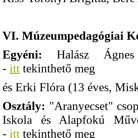
VI. Múzeumpedagógiai Ko
Egyéni:
Halász Ágnes (
-
itt
tekinthető meg
és Erki Flóra (13 éves, Misk
Osztály:
"Aranyecset" csop
Iskola és Alapfokú Művés
-
itt
tekinthető meg