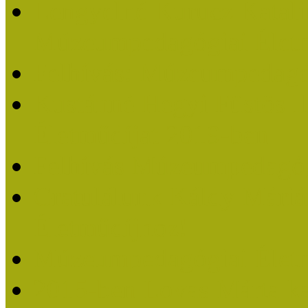
Lengyelné Kurucz Katali
Múzeumpedagógiai Életm
Felhívás: Múzeumpedagó
Kustánné Hegyi Füstös I
Életműdíjat 2019-ben
Felhívás Múzeumpedagóg
Gratulálunk Káldy Mári
Életműdíjhoz!
Múzeumpedagógiai Élet
2015-ben Lovas Márta k