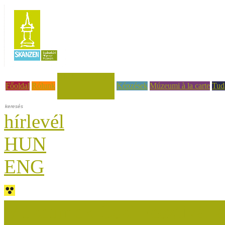
Hírek, események
Főoldal
Rólunk
Képzések
Múzeumi à la carte
Tud
hírlevél
HUN
ENG
Múzeumok Őszi Fesztiválja