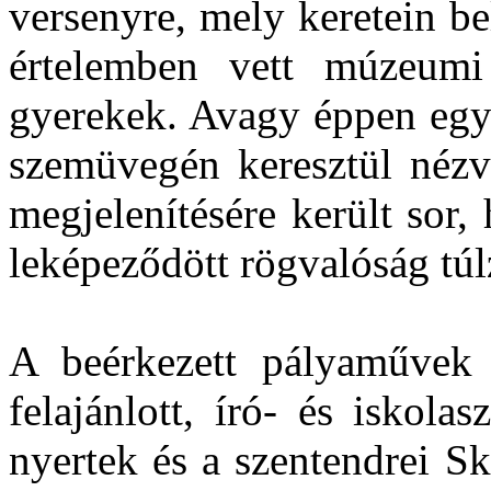
versenyre, mely keretein be
értelemben vett múzeumi
gyerekek. Avagy éppen egy 
szemüvegén keresztül nézv
megjelenítésére került sor,
leképeződött rögvalóság túlz
A beérkezett pályaművek e
felajánlott, író- és iskol
nyertek és a szentendrei Sk