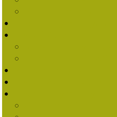
Múzeumpedagógiai Nív
Nívódíjat nyert pályázat
Nívódíj 2013
Beérkezett pályázatok
Nívódíj Felhívás 2013
Múzeumpedagógiai Nívód
Nívódíj Adatlap 2013
Nívódíjat nyert pályáza
2012-ben Múzeumpedag
2011-ben Múzeumpedag