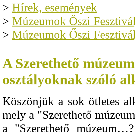
>
Hírek, események
>
Múzeumok Őszi Fesztivál
>
Múzeumok Őszi Fesztivál
A Szerethető múzeum..
osztályoknak szóló al
Köszönjük a sok ötletes alk
mely a "Szerethető múzeu
a "Szerethető múzeum…?