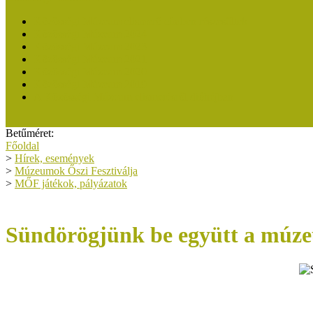
Közösségi Múzeum elismerő címben részesültek
Közösségi Múzeum 2024
Közösségi Múzeum 2023
Közösségi Múzeum 2021
Közösségi Múzeum 2020
Közösségi Múzeum 2019
A Közösségi Múzeum elismerésről dióhéjban
Betűméret:
Főoldal
>
Hírek, események
>
Múzeumok Őszi Fesztiválja
>
MŐF játékok, pályázatok
Sündörögjünk be együtt a múz