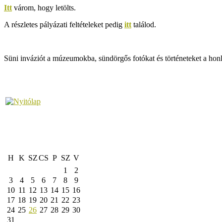
Itt
várom, hogy letölts.
A részletes pályázati feltételeket pedig
itt
találod.
Süni inváziót a múzeumokba, sündörgős fotókat és történeteket a hon
H
K
SZ
CS
P
SZ
V
1
2
3
4
5
6
7
8
9
10
11
12
13
14
15
16
17
18
19
20
21
22
23
24
25
26
27
28
29
30
31