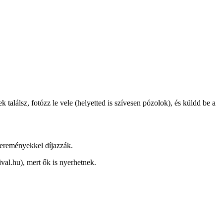
találsz, fotózz le vele (helyetted is szívesen pózolok), és küldd be a
yereményekkel díjazzák.
val.hu), mert ők is nyerhetnek.