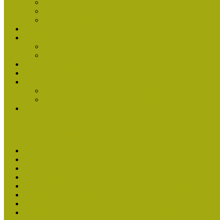
Beérkezett pályázatok
Nívódíj felhívás 2014
Múzeumpedagógiai Nívódíj Adatlap
Nívódíjat nyert pályázatok 2013-ban
Nívódíj 2013
Beérkezett pályázatok
Nívódíj Felhívás 2013
Múzeumpedagógiai Nívódíj Felhívás 2013
Nívódíj Adatlap 2013
Nívódíjat nyert pályázatok 2011-2012
2012-ben Múzeumpedagógiai Nívódíjat nyertek
2011-ben Múzeumpedagógiai Nívódíjat nyertek
Története
Kiváló Múzeumpedagógus Díj
Kiváló Múzeumpedagógus 2026
Kiváló Múzeumpedagógus 2024
Kiváló Múzeumpedagógus Díj 2022
Kiváló Múzeumpedagógus Díj 2020
2018-ban Joó Emese kapta a Kiváló Múzeumpedagógus elisme
Felhívás Kiváló Múzeumpedagógus Díjra 2018
2016-ban Pató Mária és Szabics Ágnes kaptak Kiváló Múzeum
Felhívás Kiváló Múzeumpedagógus Díjra (2016)