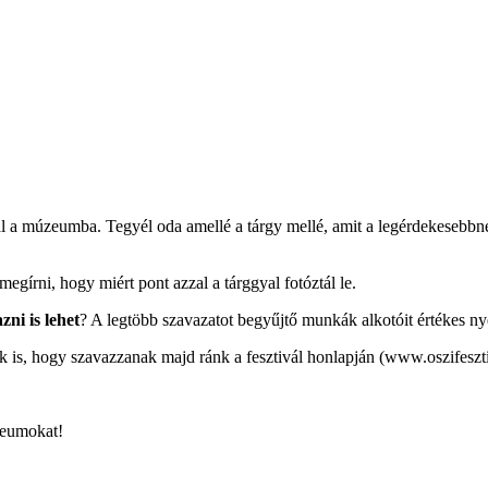
l a múzeumba. Tegyél oda amellé a tárgy mellé, amit a legérdekesebbnek 
is megírni, hogy miért pont azzal a tárggyal fotóztál le.
zni is lehet
? A legtöbb szavazatot begyűjtő munkák alkotóit értékes n
 is, hogy szavazzanak majd ránk a fesztivál honlapján (www.oszifeszti
zeumokat!