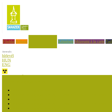
Hírek, események
Főoldal
Rólunk
Képzések
Múzeumi à la carte
Tud
hírlevél
HUN
ENG
Múzeumok Őszi Fesztiválja
Múzeumpedagógiai Nívódíj
Múzeumpedagógiai Nívódíj 2026
Múzeumpedagógiai Nívódíj felhívásra beérkezett nevezések (2
Múzeumpedagógiai Nívódíj 2025
Múzeumpedagógiai Nívódíj felhívásra beérkezett nevezések (2
Múzeumpedagógiai Nívódíj 2024