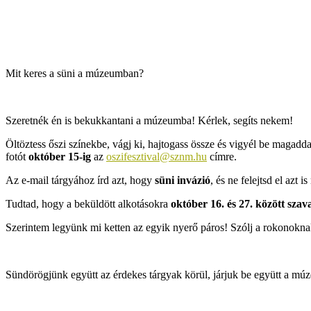
Mit keres a süni a múzeumban?
Szeretnék én is bekukkantani a múzeumba! Kérlek, segíts nekem!
Öltöztess őszi színekbe, vágj ki, hajtogass össze és vigyél be magadda
fotót
október 15-ig
az
oszifesztival@sznm.hu
címre.
Az e-mail tárgyához írd azt, hogy
süni invázió
, és ne felejtsd el azt 
Tudtad, hogy a beküldött alkotásokra
október 16. és 27. között szava
Szerintem legyünk mi ketten az egyik nyerő páros! Szólj a rokonoknak
Sündörögjünk együtt az érdekes tárgyak körül, járjuk be együtt a mú