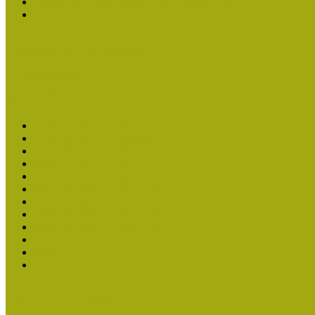
Kiváló Múzeumpedagógus Díj Adatlap 2016
Turcsányiné Kesik Gabriella kapta a Kiváló Múzeumpedagógus
Családbarát Múzeum elismerés
Események
Legfrissebb hírek
Aktuális cikkek
Hírlevél
2026. évi MOKK hírlevelek
2025. évi MOKK hírlevelek
2024. évi MOKK hírlevelek
2023. évi MOKK hírlevelek
2022. évi MOKK hírlevelek
2021. évi MOKK Hírlevelek
2020. évi MOKK Hírlevelek
2019. évi MOKK Hírlevelek
2018. évi MOKK Hírlevelek
2017
2014.
2013.
ERASMUS + (KA120-ADU)
Közösségek Hete