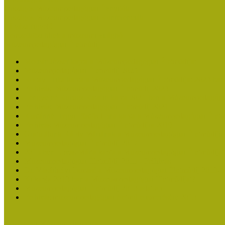
Országos Múzeumpedagógiai Évnyitók
Országos Múzeumpedagógiai Konferenciák
Pályázatfigyelő
Nemzetközi hírek a múzeumi világból
Múzeumpedagógiai Életműdíj
Molnár József kapta a Múzeumpedagógiai Életműdíjat
Múzeumpedagógiai Életműdíj 2025
Koltay Erika kapta a Múzeumpedagógiai Életműdíjat 2023-ban
Felhívás: Múzeumpedagógiai Életműdíj 2023
Lengyelné Kurucz Katalin kapta 2021-ben a Múzeumpedagógia
Felhívás: Múzeumpedagógiai Életműdíj 2021
Kustánné Hegyi Füstös Ilona kapta a Múzeumpedagógiai Életm
Felhívás Múzeumpedagógiai Életműdíjra 2019
Gratulálunk Káldy Máriának a Múzeumpedagógiai Életműdíjh
Múzeumpedagógiai Életműdíj 2017
2015-ben Lovas Márta kapta a Múzeumpedagógiai Életműdíjat
Múzeumpedagógiai Életműdíj 2015 - Felhívás
Dr. Vásárhelyi Tamásé a Múzeumpedagógiai Életműdíj 2013-b
Ki kapja 2013-ban a Múzeumpedagógiai Életműdíjat?
Múzeumpedagógiai Életműdíj 2013 adatlap
Felhívás múzeumpedagógiai életmű elismerésére 2013
Közösségi Múzeum elismerés