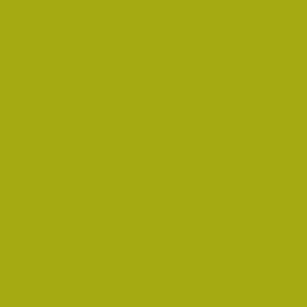
i Életműdíjat
űdíjat 2019-ben
oz!
an