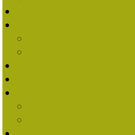
Nívódíjat nyert pályázat
Nívódíj 2013
Beérkezett pályázatok
Nívódíj Felhívás 2013
Múzeumpedagógiai Nívód
Nívódíj Adatlap 2013
Nívódíjat nyert pályáza
2012-ben Múzeumpedag
2011-ben Múzeumpedag
Története