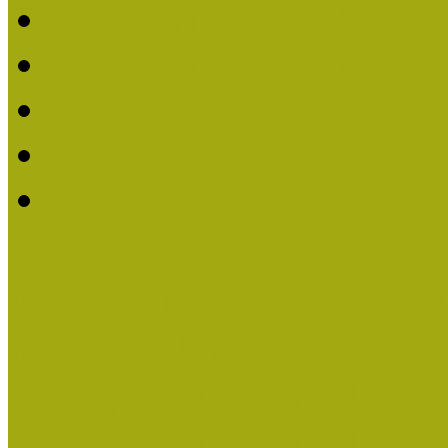
2019. évi MOKK Hírleve
2018. évi MOKK Hírleve
2017
2014.
2013.
ERASMUS + (KA120-AD
Közösségek Hete
Országos Múzeumpedagógia
Országos Múzeumpedagógia