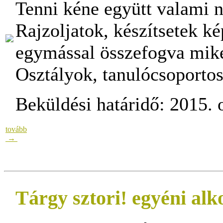
Tenni kéne együtt valami n
Rajzoljatok, készítsetek k
egymással összefogva miké
Osztályok, tanulócsoporto
Beküldési határidő: 2015. o
tovább
→
Tárgy sztori! egyéni alk