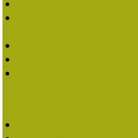
Múzeumpedagógiai Életm
Dr. Vásárhelyi Tamásé a
2013-ban
Ki kapja 2013-ban a Mú
Múzeumpedagógiai Életm
Felhívás múzeumpedagógi
Közösségi Múzeum elismer
Közösségi Múzeum elisme