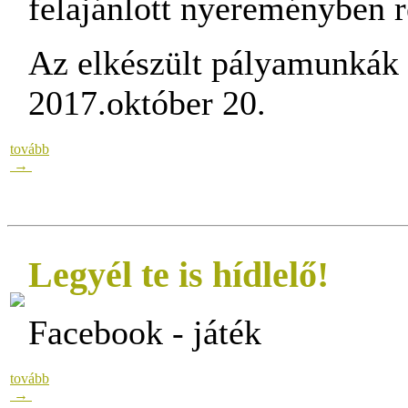
felajánlott nyereményben r
Az elkészült pályamunkák b
2017.október 20.
tovább
→
Legyél te is hídlelő!
Facebook - játék
tovább
→