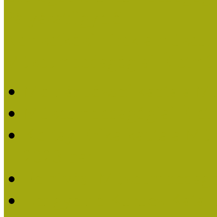
Pályázatfigyelő
Nemzetközi hírek a múzeum
Múzeumpedagógiai Életmű
Molnár József kapta a M
Múzeumpedagógiai Élet
Koltay Erika kapta a Mú
2023-ban
Felhívás: Múzeumpedagó
Lengyelné Kurucz Katali