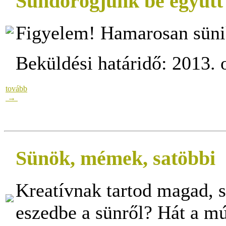
Sündörögjünk be együt
Figyelem! Hamarosan süni
Beküldési határidő: 2013. 
tovább
→
Sünök, mémek, satöbbi
Kreatívnak tartod magad, s
eszedbe a sünről? Hát a 