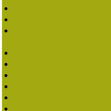
Múzeumpedagógiai Nívó
Nívódíjat nyertek 2019-
Múzeumpedagógiai Nívódí
nevezések (2019)
Nívódíj 2019
Nívódíj 2018
Beérkezett pályázatok 2
Nívódíj 2017
Beérkezett pályázatok 2
Nívódíjat nyert pályázat