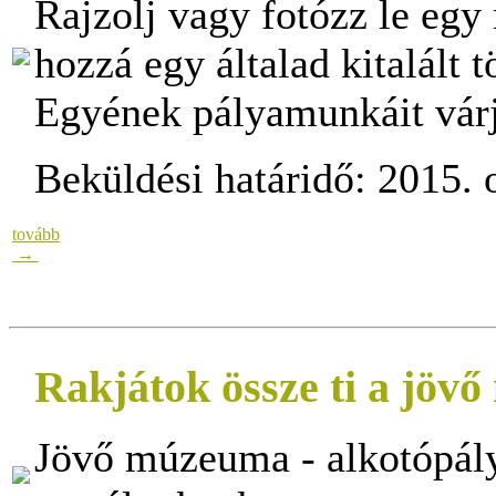
Rajzolj vagy fotózz le egy
hozzá egy általad kitalált t
Egyének pályamunkáit vár
Beküldési határidő: 2015. o
tovább
→
Rakjátok össze ti a jöv
Jövő múzeuma - alkotópályá