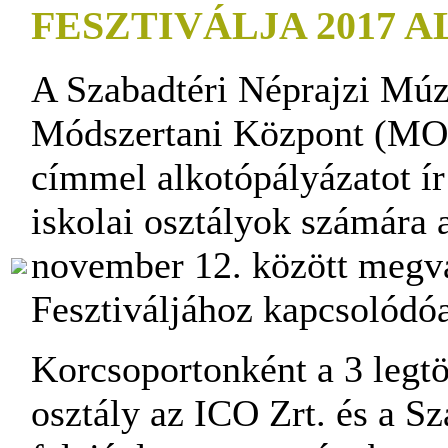
FESZTIVÁLJA 2017
A Szabadtéri Néprajzi Mú
Módszertani Központ (
címmel alkotópályázatot ír
iskolai osztályok számára 
november 12. között meg
Fesztiváljához kapcsolódó
Korcsoportonként a 3 legtö
osztály az ICO Zrt. és a S