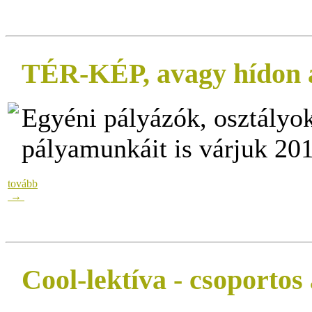
TÉR-KÉP, avagy hídon á
Egyéni pályázók, osztályo
pályamunkáit is várjuk 201
tovább
→
Cool-lektíva - csoportos