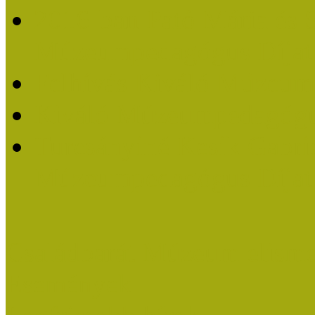
2016-ban Pató Mária és 
Múzeumpedagógus Díjat
Felhívás Kiváló Múzeum
Kiváló Múzeumpedagógus
Turcsányiné Kesik Gabrie
Múzeumpedagógus Díjat
Családbarát Múzeum elisme
Események