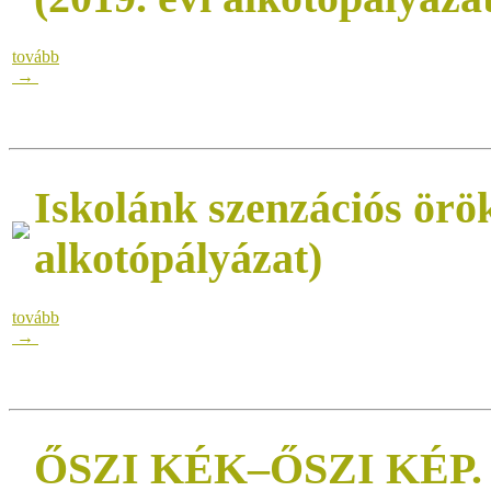
tovább
→
Iskolánk szenzációs örök
alkotópályázat)
tovább
→
ŐSZI KÉK–ŐSZI KÉP