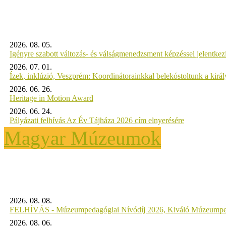
2026. 08. 05.
Igényre szabott változás- és válságmenedzsment képzéssel jelent
2026. 07. 01.
Ízek, inklúzió, Veszprém: Koordinátorainkkal belekóstoltunk a kirá
2026. 06. 26.
Heritage in Motion Award
2026. 06. 24.
Pályázati felhívás Az Év Tájháza 2026 cím elnyerésére
Magyar Múzeumok
2026. 08. 08.
FELHÍVÁS - Múzeumpedagógiai Nívódíj 2026, Kiváló Múzeumpe
2026. 08. 06.