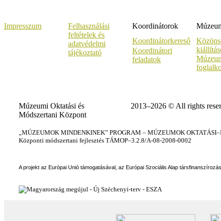
Impresszum
Felhasználási
Koordinátorok
Múzeumi
feltételek és
Koordinátorkereső
Közöns
adatvédelmi
kiállítá
Koordinátori
tájékoztató
Múzeum
feladatok
foglalk
Múzeumi Oktatási és
2013–2026 © All rights rese
Módszertani Központ
„MÚZEUMOK MINDENKINEK” PROGRAM – MÚZEUMOK OKTATÁSI–KÉ
Központi módszertani fejlesztés TÁMOP–3.2.8/A-08-2008-0002
A projekt az Európai Unió támogatásával, az Európai Szociális Alap társfinanszírozá