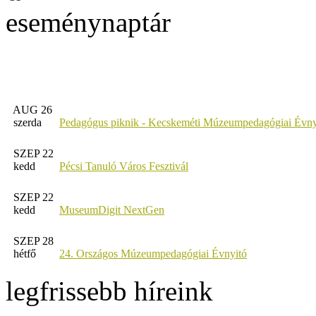
eseménynaptár
AUG 26
szerda
Pedagógus piknik - Kecskeméti Múzeumpedagógiai Évny
SZEP 22
kedd
Pécsi Tanuló Város Fesztivál
SZEP 22
kedd
MuseumDigit NextGen
SZEP 28
hétfő
24. Országos Múzeumpedagógiai Évnyitó
legfrissebb híreink