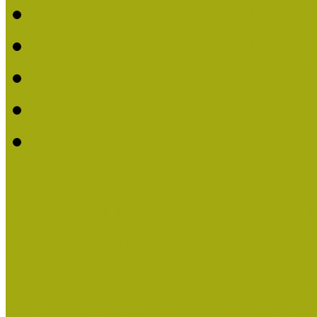
2019. évi MOKK Hírleve
2018. évi MOKK Hírleve
2017
2014.
2013.
ERASMUS + (KA120-AD
Közösségek Hete
Országos Múzeumpedagógia
Országos Múzeumpedagógia