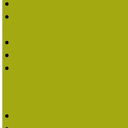
Múzeumpedagógiai Életm
Dr. Vásárhelyi Tamásé a
2013-ban
Ki kapja 2013-ban a Mú
Múzeumpedagógiai Életm
Felhívás múzeumpedagógi
Közösségi Múzeum elismer
Közösségi Múzeum elisme