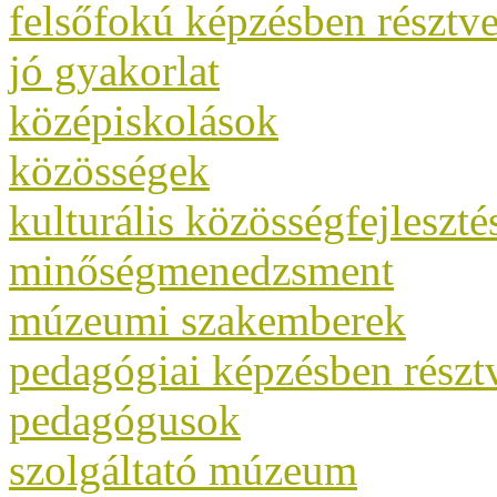
felsőfokú képzésben résztv
jó gyakorlat
középiskolások
közösségek
kulturális közösségfejleszté
minőségmenedzsment
múzeumi szakemberek
pedagógiai képzésben rész
pedagógusok
szolgáltató múzeum