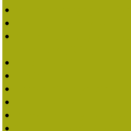
Múzeumpedagógiai Nívó
Nívódíjat nyertek 2019-
Múzeumpedagógiai Nívódí
nevezések (2019)
Nívódíj 2019
Nívódíj 2018
Beérkezett pályázatok 2
Nívódíj 2017
Beérkezett pályázatok 2
Nívódíjat nyert pályázat