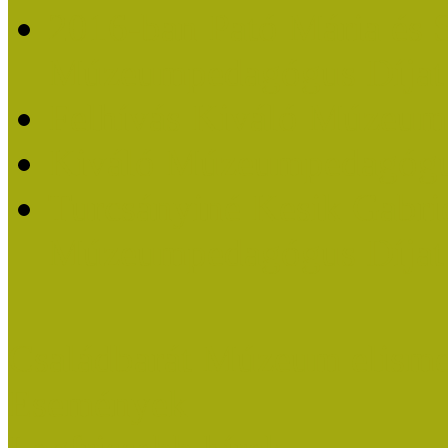
2016-ban Pató Mária és 
Múzeumpedagógus Díjat
Felhívás Kiváló Múzeum
Kiváló Múzeumpedagógus
Turcsányiné Kesik Gabrie
Múzeumpedagógus Díjat
Családbarát Múzeum elisme
Események