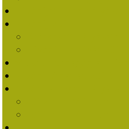
Nívódíjat nyert pályázat
Nívódíj 2013
Beérkezett pályázatok
Nívódíj Felhívás 2013
Múzeumpedagógiai Nívód
Nívódíj Adatlap 2013
Nívódíjat nyert pályáza
2012-ben Múzeumpedag
2011-ben Múzeumpedag
Története