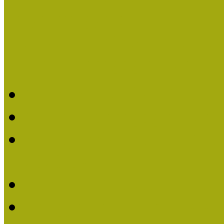
Pályázatfigyelő
Nemzetközi hírek a múzeum
Múzeumpedagógiai Életmű
Molnár József kapta a M
Múzeumpedagógiai Élet
Koltay Erika kapta a Mú
2023-ban
Felhívás: Múzeumpedagó
Lengyelné Kurucz Katali