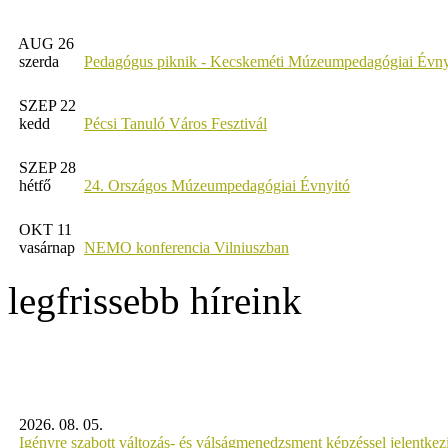
AUG 26
szerda
Pedagógus piknik - Kecskeméti Múzeumpedagógiai Évny
SZEP 22
kedd
Pécsi Tanuló Város Fesztivál
SZEP 28
hétfő
24. Országos Múzeumpedagógiai Évnyitó
OKT 11
vasárnap
NEMO konferencia Vilniuszban
legfrissebb híreink
2026. 08. 05.
Igényre szabott változás- és válságmenedzsment képzéssel jelent