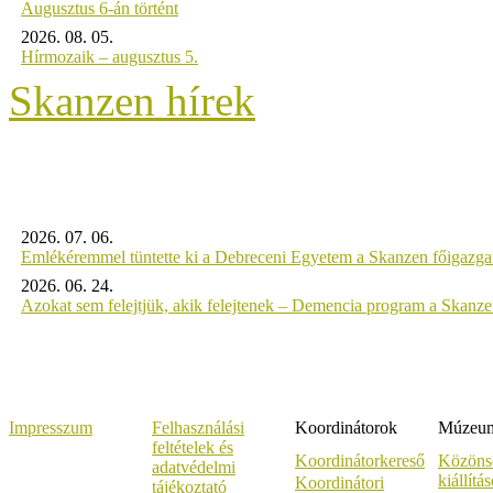
Augusztus 6-án történt
2026. 08. 05.
Hírmozaik – augusztus 5.
Skanzen hírek
2026. 07. 06.
Emlékéremmel tüntette ki a Debreceni Egyetem a Skanzen főigazgat
2026. 06. 24.
Azokat sem felejtjük, akik felejtenek – Demencia program a Skanz
Impresszum
Felhasználási
Koordinátorok
Múzeumi
feltételek és
Koordinátorkereső
Közöns
adatvédelmi
kiállítá
Koordinátori
tájékoztató