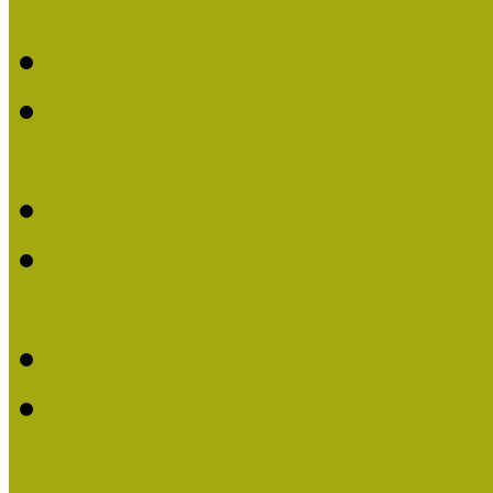
Múzeumpedagógiai Életm
Felhívás: Múzeumpedagó
Kustánné Hegyi Füstös I
Életműdíjat 2019-ben
Felhívás Múzeumpedagóg
Gratulálunk Káldy Mári
Életműdíjhoz!
Múzeumpedagógiai Élet
2015-ben Lovas Márta k
Életműdíjat