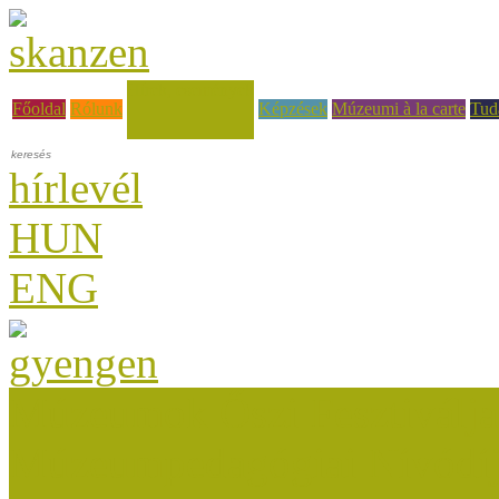
Hírek, események
Főoldal
Rólunk
Képzések
Múzeumi à la carte
Tud
hírlevél
HUN
ENG
Múzeumok Őszi Fesztiválja
Múzeumpedagógiai Nívódí