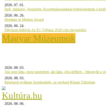
2026. 07. 01.
Ízek, inklúzió, Veszprém: Koordinátorainkkal belekóstoltunk a kirá
2026. 06. 26.
Heritage in Motion Award
2026. 06. 24.
Pályázati felhívás Az Év Tájháza 2026 cím elnyerésére
Magyar Múzeumok
2026. 08. 03.
Aki nem látta, most megteheti, aki látta, újra átélheti – Megnyílt a virt
2026. 08. 03.
Régészeti nyíltnap Szentendrén, az egykori Római Táborban
2026. 08. 06.