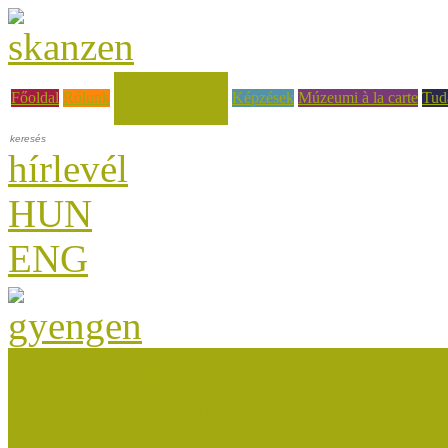
Hírek, események
Főoldal
Rólunk
Képzések
Múzeumi à la carte
Tud
hírlevél
HUN
ENG
Múzeumok Őszi Fesztiválja
Múzeumpedagógiai Nívódí