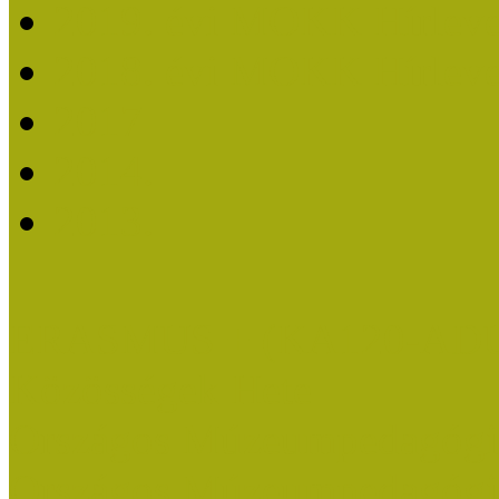
2019. évi MOKK Hírleve
2018. évi MOKK Hírleve
2017
2014.
2013.
ERASMUS + (KA120-AD
Közösségek Hete
Országos Múzeumpedagógia
Országos Múzeumpedagógia