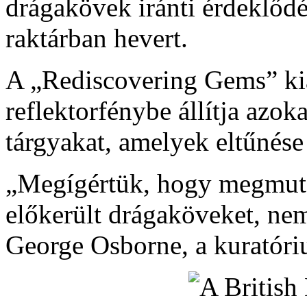
drágakövek iránti érdeklőd
raktárban hevert.
A „Rediscovering Gems” kiá
reflektorfénybe állítja azok
tárgyakat, amelyek eltűnése
„Megígértük, hogy megmutat
előkerült drágaköveket, nem
George Osborne, a kuratór