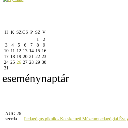
H
K
SZ
CS
P
SZ
V
1
2
3
4
5
6
7
8
9
10
11
12
13
14
15
16
17
18
19
20
21
22
23
24
25
26
27
28
29
30
31
eseménynaptár
AUG 26
szerda
Pedagógus piknik - Kecskeméti Múzeumpedagógiai Évny