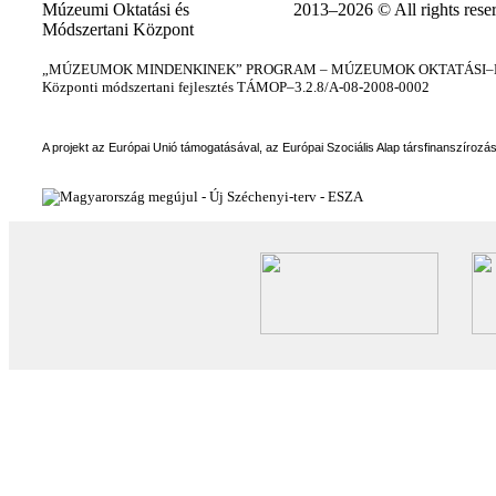
Múzeumi Oktatási és
2013–2026 © All rights rese
Módszertani Központ
„MÚZEUMOK MINDENKINEK” PROGRAM – MÚZEUMOK OKTATÁSI–KÉ
Központi módszertani fejlesztés TÁMOP–3.2.8/A-08-2008-0002
A projekt az Európai Unió támogatásával, az Európai Szociális Alap társfinanszírozá