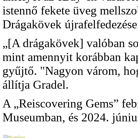
istennő fekete üveg mellszo
Drágakövek újrafelfedezése 
„[A drágakövek] valóban so
mint amennyit korábban kap
gyűjtő. "Nagyon várom, hog
állítja Gradel.
A „Reiscovering Gems” febru
Museumban, és 2024. június