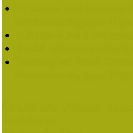
2016-ban Pató Mária és 
Múzeumpedagógus Díjat
Felhívás Kiváló Múzeum
Kiváló Múzeumpedagógus
Turcsányiné Kesik Gabrie
Múzeumpedagógus Díjat
Családbarát Múzeum elisme
Események