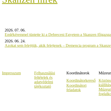
2026. 07. 06.
Emlékéremmel tüntette ki a Debreceni Egyetem a Skanzen főigazgat
2026. 06. 24.
Azokat sem felejtjük, akik felejtenek – Demencia program a Skanz
Impresszum
Felhasználási
Koordinátorok
Múzeumi
feltételek és
Koordinátorkereső
Közöns
adatvédelmi
kiállítá
Koordinátori
tájékoztató
Múzeum
feladatok
foglalk