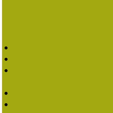
Pályázatfigyelő
Nemzetközi hírek a múzeum
Múzeumpedagógiai Életmű
Molnár József kapta a M
Múzeumpedagógiai Élet
Koltay Erika kapta a Mú
2023-ban
Felhívás: Múzeumpedagó
Lengyelné Kurucz Katali