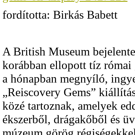
fordította: Birkás Babett
A British Museum bejelente
korábban ellopott tíz róma
a hónapban megnyíló, ingy
„Reiscovery Gems” kiállítá
közé tartoznak, amelyek ed
ékszerből, drágakőből és üv
múzeum görög régiségekkel 