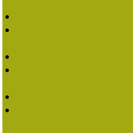
Múzeumpedagógiai Életm
Felhívás: Múzeumpedagó
Kustánné Hegyi Füstös I
Életműdíjat 2019-ben
Felhívás Múzeumpedagóg
Gratulálunk Káldy Mári
Életműdíjhoz!
Múzeumpedagógiai Élet
2015-ben Lovas Márta k
Életműdíjat