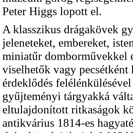
Peter Higgs lopott el.
A klasszikus drágakövek gya
jeleneteket, embereket, iste
miniatűr domborművekkel ék
viselhetők vagy pecsétként 
érdeklődés felélénkülésével 
gyűjteményi tárgyakká vált
eltulajdonított ritkaságok 
antikvárius 1814-es hagyaté