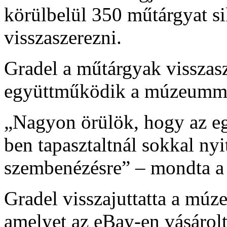
körülbelül 350 műtárgyat sik
visszaszerezni.
Gradel a műtárgyak visszasz
együttműködik a múzeumm
„Nagyon örülök, hogy az eg
ben tapasztaltnál sokkal ny
szembenézésre” – mondta 
Gradel visszajuttatta a múz
amelyet az eBay-en vásárol