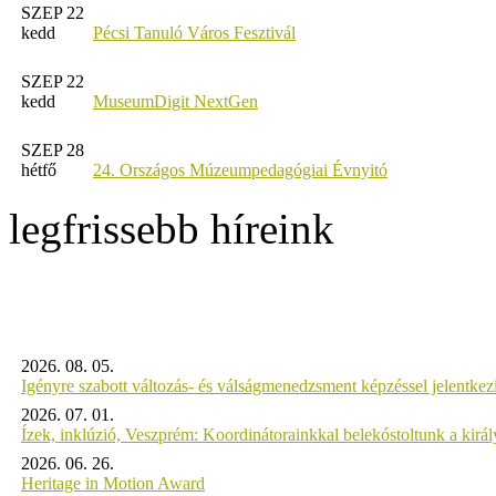
SZEP 22
kedd
Pécsi Tanuló Város Fesztivál
SZEP 22
kedd
MuseumDigit NextGen
SZEP 28
hétfő
24. Országos Múzeumpedagógiai Évnyitó
legfrissebb híreink
2026. 08. 05.
Igényre szabott változás- és válságmenedzsment képzéssel jelent
2026. 07. 01.
Ízek, inklúzió, Veszprém: Koordinátorainkkal belekóstoltunk a kirá
2026. 06. 26.
Heritage in Motion Award