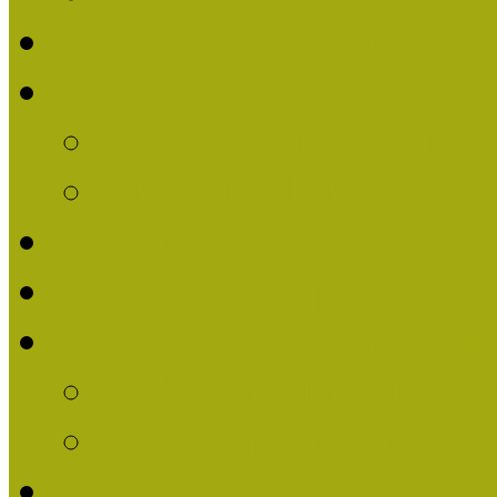
Nívódíjat nyert pályázat
Nívódíj 2013
Beérkezett pályázatok
Nívódíj Felhívás 2013
Múzeumpedagógiai Nívód
Nívódíj Adatlap 2013
Nívódíjat nyert pályáza
2012-ben Múzeumpedag
2011-ben Múzeumpedag
Története