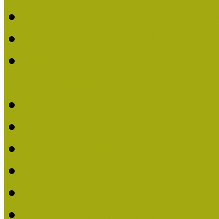
Múzeumpedagógiai Nívó
Nívódíjat nyertek 2019-
Múzeumpedagógiai Nívódí
nevezések (2019)
Nívódíj 2019
Nívódíj 2018
Beérkezett pályázatok 2
Nívódíj 2017
Beérkezett pályázatok 2
Nívódíjat nyert pályázat