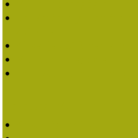
Múzeumpedagógiai Életm
Dr. Vásárhelyi Tamásé a
2013-ban
Ki kapja 2013-ban a Mú
Múzeumpedagógiai Életm
Felhívás múzeumpedagógi
Közösségi Múzeum elismer
Közösségi Múzeum elisme