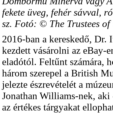
Dombormű Minerva vagy Ath
fekete üveg, fehér sávval, ró
sz. Fotó: © The Trustees of
2016-ban a kereskedő, Dr. I
kezdett vásárolni az eBay-e
eladótól. Feltűnt számára, h
három szerepel a British M
jelezte észrevételét a múze
Jonathan Williams-nek, aki 
az értékes tárgyakat ellopha