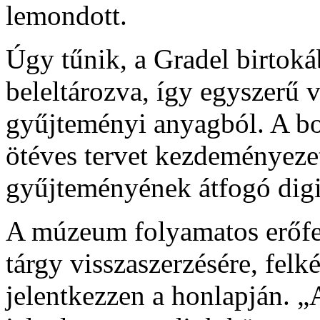
lemondott.
Úgy tűnik, a Gradel birtoká
beleltározva, így egyszerű v
gyűjteményi anyagból. A bo
ötéves tervet kezdeményezett
gyűjteményének átfogó digit
A múzeum folyamatos erőfes
tárgy visszaszerzésére, felk
jelentkezzen a honlapján. 