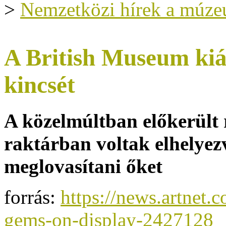
>
Nemzetközi hírek a múze
A British Museum kiál
kincsét
A közelmúltban előkerült
raktárban voltak elhelyez
meglovasítani őket
forrás:
https://news.artnet.
gems-on-display-2427128