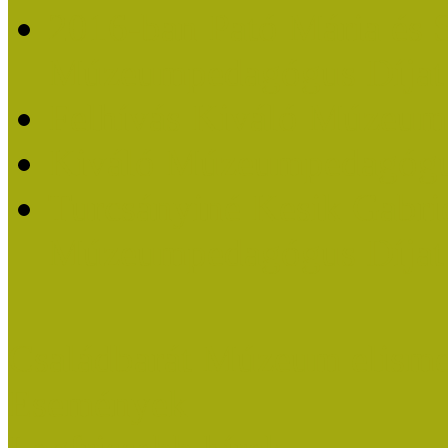
2016-ban Pató Mária és 
Múzeumpedagógus Díjat
Felhívás Kiváló Múzeum
Kiváló Múzeumpedagógus
Turcsányiné Kesik Gabrie
Múzeumpedagógus Díjat
Családbarát Múzeum elisme
Események