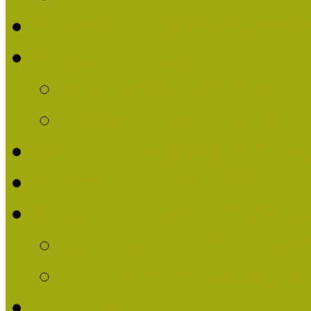
Nívódíjat nyert pályázat
Nívódíj 2013
Beérkezett pályázatok
Nívódíj Felhívás 2013
Múzeumpedagógiai Nívód
Nívódíj Adatlap 2013
Nívódíjat nyert pályáza
2012-ben Múzeumpedag
2011-ben Múzeumpedag
Története