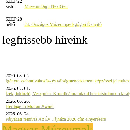
SZEP 22
kedd
MuseumDigit NextGen
SZEP 28
hétfő
24. Országos Múzeumpedagógiai Évnyitó
legfrissebb híreink
2026. 08. 05.
Igényre szabott változás- és válságmenedzsment képzéssel jelent
2026. 07. 01.
Ízek, inklúzió, Veszprém: Koordinátorainkkal belekóstoltunk a kirá
2026. 06. 26.
Heritage in Motion Award
2026. 06. 24.
Pályázati felhívás Az Év Tájháza 2026 cím elnyerésére
Magyar Múzeumok