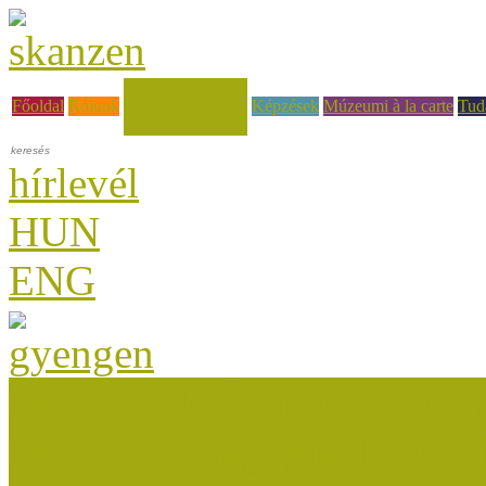
Hírek, események
Főoldal
Rólunk
Képzések
Múzeumi à la carte
Tud
hírlevél
HUN
ENG
Múzeumok Őszi Fesztiválja
Múzeumpedagógiai Nívódí