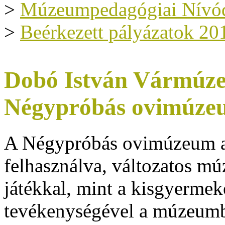
>
Múzeumpedagógiai Nívód
>
Beérkezett pályázatok 20
Dobó István Vármúze
Négypróbás ovimúze
A Négypróbás ovimúzeum a 
felhasználva, változatos m
játékkal, mint a kisgyermek
tevékenységével a múzeumb