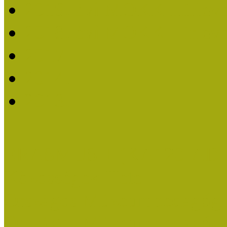
2019. évi MOKK Hírleve
2018. évi MOKK Hírleve
2017
2014.
2013.
ERASMUS + (KA120-AD
Közösségek Hete
Országos Múzeumpedagógia
Országos Múzeumpedagógia