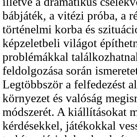
illetve a dramatikus cselekv
bábjáték, a vitézi próba, a 
történelmi korba és szituác
képzeletbeli világot építhet
problémákkal találkozhatna
feldolgozása során ismeretet
Legtöbbször a felfedezést a
környezet és valóság megi
módszerét. A kiállításokat 
kérdésekkel, játékokkal ves