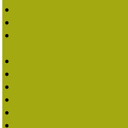
Múzeumpedagógiai Nívó
Nívódíjat nyertek 2019-
Múzeumpedagógiai Nívódí
nevezések (2019)
Nívódíj 2019
Nívódíj 2018
Beérkezett pályázatok 2
Nívódíj 2017
Beérkezett pályázatok 2
Nívódíjat nyert pályázat