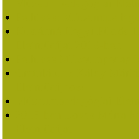
Múzeumpedagógiai Életm
Felhívás: Múzeumpedagó
Kustánné Hegyi Füstös I
Életműdíjat 2019-ben
Felhívás Múzeumpedagóg
Gratulálunk Káldy Mári
Életműdíjhoz!
Múzeumpedagógiai Élet
2015-ben Lovas Márta k
Életműdíjat