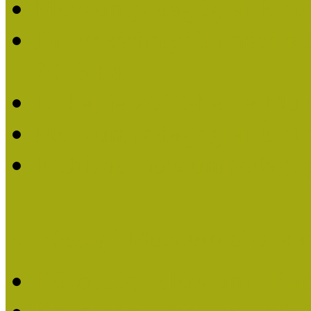
Múzeumpedagógiai Életm
Dr. Vásárhelyi Tamásé a
2013-ban
Ki kapja 2013-ban a Mú
Múzeumpedagógiai Életm
Felhívás múzeumpedagógi
Közösségi Múzeum elismer
Közösségi Múzeum elisme