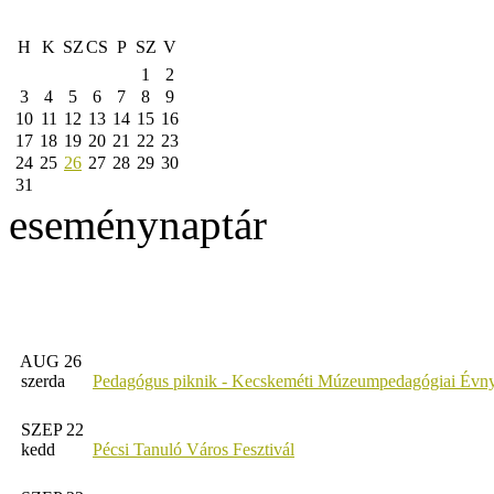
H
K
SZ
CS
P
SZ
V
1
2
3
4
5
6
7
8
9
10
11
12
13
14
15
16
17
18
19
20
21
22
23
24
25
26
27
28
29
30
31
eseménynaptár
AUG 26
szerda
Pedagógus piknik - Kecskeméti Múzeumpedagógiai Évny
SZEP 22
kedd
Pécsi Tanuló Város Fesztivál