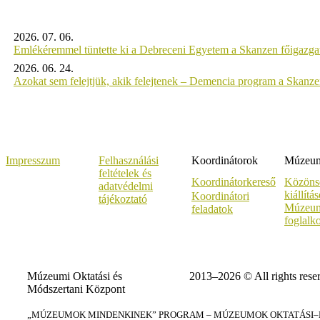
2026. 07. 06.
Emlékéremmel tüntette ki a Debreceni Egyetem a Skanzen főigazgat
2026. 06. 24.
Azokat sem felejtjük, akik felejtenek – Demencia program a Skanz
Impresszum
Felhasználási
Koordinátorok
Múzeumi
feltételek és
Koordinátorkereső
Közöns
adatvédelmi
kiállítá
Koordinátori
tájékoztató
Múzeum
feladatok
foglalk
Múzeumi Oktatási és
2013–2026 © All rights rese
Módszertani Központ
„MÚZEUMOK MINDENKINEK” PROGRAM – MÚZEUMOK OKTATÁSI–KÉ