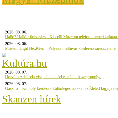
2026. 08. 06.
Halló? Halló!: finisszázs a Kiscelli Múzeum telefontörténeti tárlatán
2026. 08. 06.
MuseumDigit NextGen – Pályázati felhívás konferenciarészvételre
2026. 08. 07.
Horváth Adél oda visz, ahol a köd és a bűn összegomolyog
2026. 08. 07.
Gasztro – Komoly kérdések különleges ízekkel az Életed fagyija n
Skanzen hírek