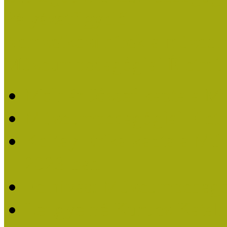
Pályázatfigyelő
Nemzetközi hírek a múzeum
Múzeumpedagógiai Életmű
Molnár József kapta a M
Múzeumpedagógiai Élet
Koltay Erika kapta a Mú
2023-ban
Felhívás: Múzeumpedagó
Lengyelné Kurucz Katali