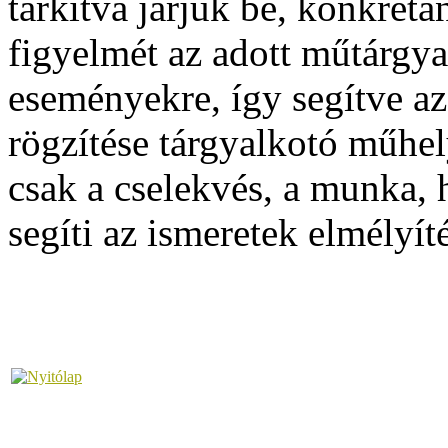
tarkítva járjuk be, konkréta
figyelmét az adott műtárgya
eseményekre, így segítve az
rögzítése tárgyalkotó műhe
csak a cselekvés, a munka, h
segíti az ismeretek elmélyíté