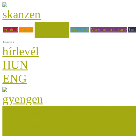
Hírek, események
Főoldal
Rólunk
Képzések
Múzeumi à la carte
Tud
hírlevél
HUN
ENG
Múzeumok Őszi Fesztiválja
Múzeumpedagógiai Nívódí