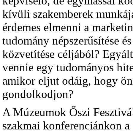
képviselő, de egymással k
kívüli szakemberek munkáj
érdemes elmenni a marketin
tudomány népszerűsítése é
közvetítése céljából? Egyál
vennie egy tudományos hit
amikor eljut odáig, hogy ö
gondolkodjon?
A Múzeumok Őszi Fesztivá
szakmai konferenciánkon a 