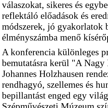
válaszokat, sikeres és egy
reflektáló előadások és ere
módszerek, jó gyakorlatok 
élményszámba menő kísérőp
A konferencia különleges 
bemutatásra kerül "A Nagy
Johannes Holzhausen rendez
rendhagyó, szellemes és 
bepillantást enged egy világ
Szépművészeti Múzeum színf