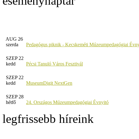
eseménynaptár
AUG 26
szerda
Pedagógus piknik - Kecskeméti Múzeumpedagógiai Évny
SZEP 22
kedd
Pécsi Tanuló Város Fesztivál
SZEP 22
kedd
MuseumDigit NextGen
SZEP 28
hétfő
24. Országos Múzeumpedagógiai Évnyitó
legfrissebb híreink