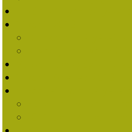
Nívódíjat nyert pályázat
Nívódíj 2013
Beérkezett pályázatok
Nívódíj Felhívás 2013
Múzeumpedagógiai Nívód
Nívódíj Adatlap 2013
Nívódíjat nyert pályáza
2012-ben Múzeumpedag
2011-ben Múzeumpedag
Története