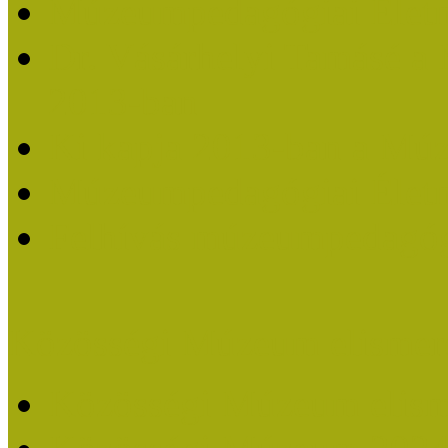
Múzeumpedagógiai Életm
Dr. Vásárhelyi Tamásé a
2013-ban
Ki kapja 2013-ban a Mú
Múzeumpedagógiai Életm
Felhívás múzeumpedagógi
Közösségi Múzeum elismer
Közösségi Múzeum elisme