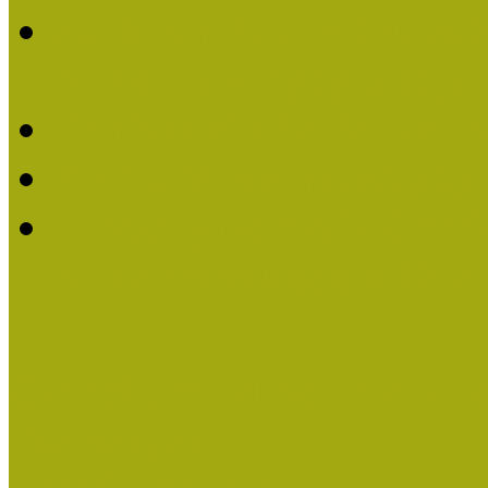
2016-ban Pató Mária és 
Múzeumpedagógus Díjat
Felhívás Kiváló Múzeum
Kiváló Múzeumpedagógus
Turcsányiné Kesik Gabrie
Múzeumpedagógus Díjat
Családbarát Múzeum elisme
Események