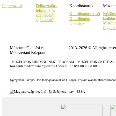
Impresszum
Felhasználási
Koordinátorok
Múzeumi
feltételek és
Koordinátorkereső
Közöns
adatvédelmi
kiállítá
Koordinátori
tájékoztató
Múzeum
feladatok
foglalk
Múzeumi Oktatási és
2013–2026 © All rights rese
Módszertani Központ
„MÚZEUMOK MINDENKINEK” PROGRAM – MÚZEUMOK OKTATÁSI–KÉ
Központi módszertani fejlesztés TÁMOP–3.2.8/A-08-2008-0002
A projekt az Európai Unió támogatásával, az Európai Szociális Alap társfinanszírozá