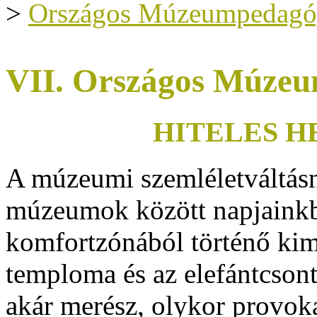
>
Országos Múzeumpedagóg
VII. Országos Múzeu
HITELES H
A múzeumi szemléletváltás
múzeumok között napjainkb
komfortzónából történő kim
temploma és az elefántcson
akár merész, olykor provokat