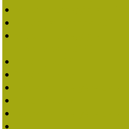
Múzeumpedagógiai Nívó
Nívódíjat nyertek 2019-
Múzeumpedagógiai Nívódí
nevezések (2019)
Nívódíj 2019
Nívódíj 2018
Beérkezett pályázatok 2
Nívódíj 2017
Beérkezett pályázatok 2
Nívódíjat nyert pályázat