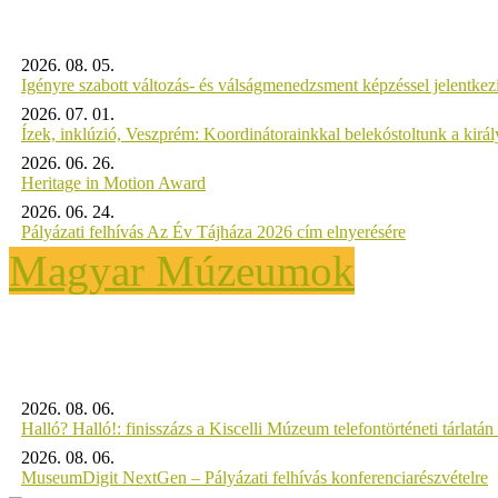
2026. 08. 05.
Igényre szabott változás- és válságmenedzsment képzéssel jelent
2026. 07. 01.
Ízek, inklúzió, Veszprém: Koordinátorainkkal belekóstoltunk a kirá
2026. 06. 26.
Heritage in Motion Award
2026. 06. 24.
Pályázati felhívás Az Év Tájháza 2026 cím elnyerésére
Magyar Múzeumok
2026. 08. 06.
Halló? Halló!: finisszázs a Kiscelli Múzeum telefontörténeti tárlatán
2026. 08. 06.
MuseumDigit NextGen – Pályázati felhívás konferenciarészvételre