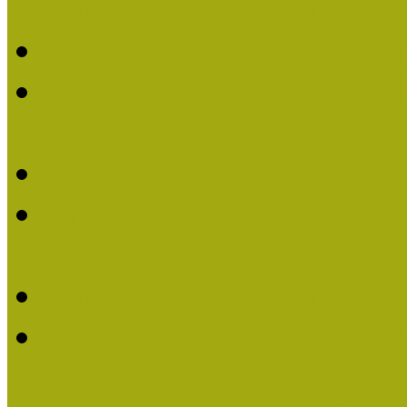
Múzeumpedagógiai Életm
Felhívás: Múzeumpedagó
Kustánné Hegyi Füstös I
Életműdíjat 2019-ben
Felhívás Múzeumpedagóg
Gratulálunk Káldy Mári
Életműdíjhoz!
Múzeumpedagógiai Élet
2015-ben Lovas Márta k
Életműdíjat