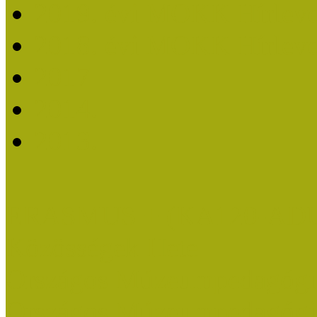
2019. évi MOKK Hírleve
2018. évi MOKK Hírleve
2017
2014.
2013.
ERASMUS + (KA120-AD
Közösségek Hete
Országos Múzeumpedagógia
Országos Múzeumpedagógia