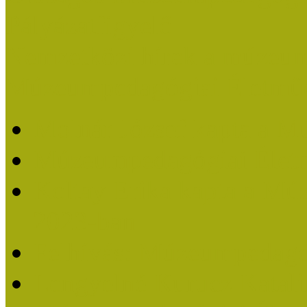
Pályázatfigyelő
Nemzetközi hírek a múzeum
Múzeumpedagógiai Életmű
Molnár József kapta a M
Múzeumpedagógiai Élet
Koltay Erika kapta a Mú
2023-ban
Felhívás: Múzeumpedagó
Lengyelné Kurucz Katali