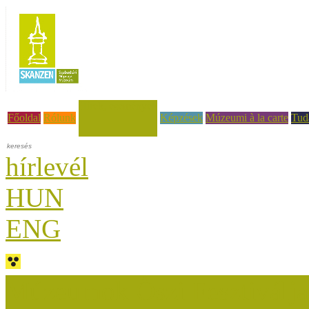
Hírek, események
Főoldal
Rólunk
Képzések
Múzeumi à la carte
Tud
hírlevél
HUN
ENG
Múzeumok Őszi Fesztiválja