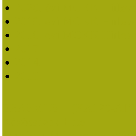
2020. évi MOKK Hírleve
2019. évi MOKK Hírleve
2018. évi MOKK Hírleve
2017
2014.
2013.
ERASMUS + (KA120-AD
Közösségek Hete
Országos Múzeumpedagógia