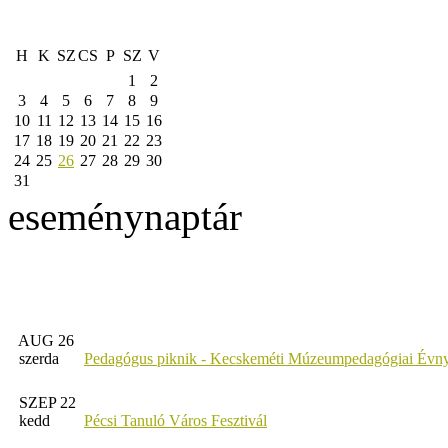
H
K
SZ
CS
P
SZ
V
1
2
3
4
5
6
7
8
9
10
11
12
13
14
15
16
17
18
19
20
21
22
23
24
25
26
27
28
29
30
31
eseménynaptár
AUG 26
szerda
Pedagógus piknik - Kecskeméti Múzeumpedagógiai Évny
SZEP 22
kedd
Pécsi Tanuló Város Fesztivál