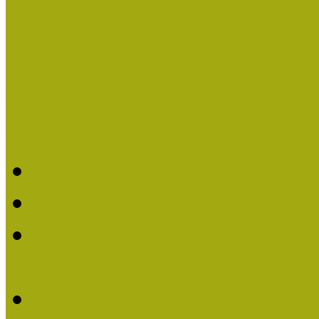
Országos Múzeumpedagógia
Pályázatfigyelő
Nemzetközi hírek a múzeum
Múzeumpedagógiai Életmű
Molnár József kapta a M
Múzeumpedagógiai Élet
Koltay Erika kapta a Mú
2023-ban
Felhívás: Múzeumpedagó