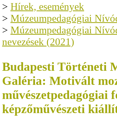
>
Hírek, események
>
Múzeumpedagógiai Nívód
>
Múzeumpedagógiai Nívódíj
nevezések (2021)
Budapesti Történeti
Galéria: Motivált mo
művészetpedagógiai f
képzőművészeti kiáll