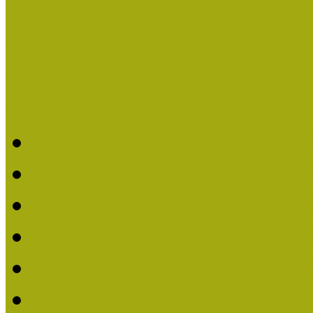
Események
Legfrissebb hírek
Aktuális cikkek
Hírlevél
2026. évi MOKK hírleve
2025. évi MOKK hírleve
2024. évi MOKK hírleve
2023. évi MOKK hírleve
2022. évi MOKK hírleve
2021. évi MOKK Hírleve