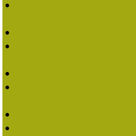
Lengyelné Kurucz Katali
Múzeumpedagógiai Életm
Felhívás: Múzeumpedagó
Kustánné Hegyi Füstös I
Életműdíjat 2019-ben
Felhívás Múzeumpedagóg
Gratulálunk Káldy Mári
Életműdíjhoz!
Múzeumpedagógiai Élet
2015-ben Lovas Márta k