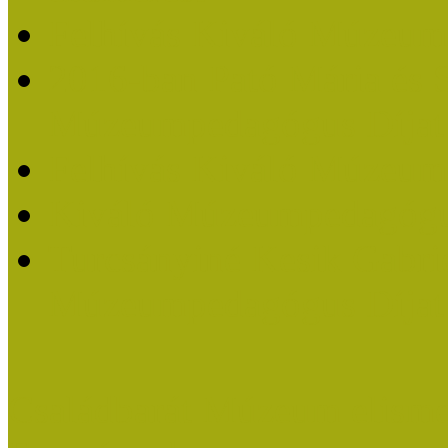
Felhívás Kiváló Múzeum
2016-ban Pató Mária és 
Múzeumpedagógus Díjat
Felhívás Kiváló Múzeum
Kiváló Múzeumpedagógus
Turcsányiné Kesik Gabrie
Múzeumpedagógus Díjat
Családbarát Múzeum elisme