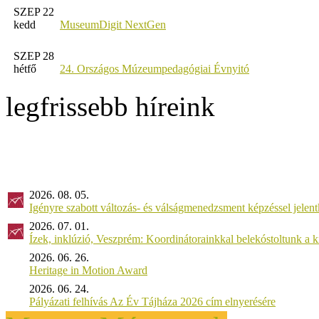
SZEP 22
kedd
MuseumDigit NextGen
SZEP 28
hétfő
24. Országos Múzeumpedagógiai Évnyitó
legfrissebb híreink
2026. 08. 05.
Igényre szabott változás- és válságmenedzsment képzéssel jel
2026. 07. 01.
Ízek, inklúzió, Veszprém: Koordinátorainkkal belekóstoltunk a 
2026. 06. 26.
Heritage in Motion Award
2026. 06. 24.
Pályázati felhívás Az Év Tájháza 2026 cím elnyerésére