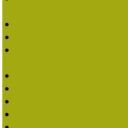
nevezések (2020)
Múzeumpedagógiai Nívó
Nívódíjat nyertek 2019-
Múzeumpedagógiai Nívódí
nevezések (2019)
Nívódíj 2019
Nívódíj 2018
Beérkezett pályázatok 2
Nívódíj 2017
Beérkezett pályázatok 2