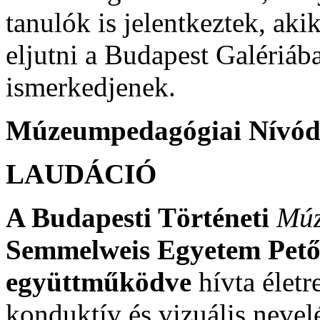
tanulók is jelentkeztek, aki
eljutni a Budapest Galériáb
ismerkedjenek.
Múzeumpedagógiai Nívódíj
LAUDÁCIÓ
A Budapesti Történeti
Mú
Semmelweis Egyetem Pető
együttműködve
hívta életr
konduktív és vizuális nevel