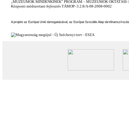
„MÚZEUMOK MINDENKINEK” PROGRAM – MÚZEUMOK OKTATÁSI–KÉ
Központi módszertani fejlesztés TÁMOP–3.2.8/A-08-2008-0002
A projekt az Európai Unió támogatásával, az Európai Szociális Alap társfinanszírozá