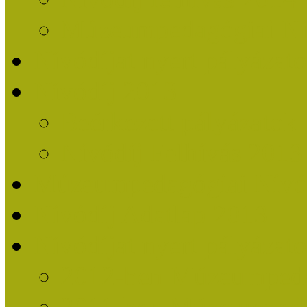
Múzeumpedagógiai Nív
Nívódíjat nyert pályázat
Nívódíj 2013
Beérkezett pályázatok
Nívódíj Felhívás 2013
Múzeumpedagógiai Nívód
Nívódíj Adatlap 2013
Nívódíjat nyert pályáza
2012-ben Múzeumpedag
2011-ben Múzeumpedag