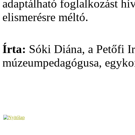
adaptálható foglalkozást hí
elismerésre méltó.
Írta:
Sóki Diána, a Petőfi
múzeumpedagógusa, egykor