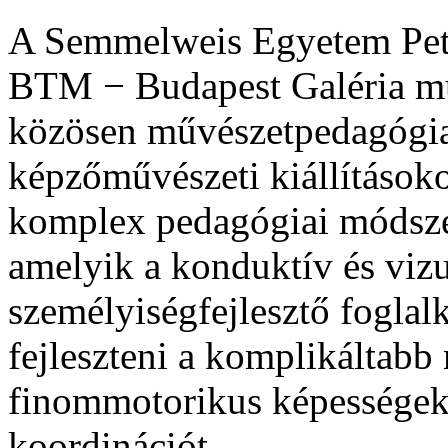
A Semmelweis Egyetem Pet
BTM − Budapest Galéria mu
közösen művészetpedagógiai
képzőművészeti kiállítások
komplex pedagógiai módszer
amelyik a konduktív és vizu
személyiségfejlesztő fogla
fejleszteni a komplikáltabb
finommotorikus képességek
koordinációt.