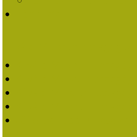
Története
Kiváló Múzeumpedagógus 
Kiváló Múzeumpedagóg
Kiváló Múzeumpedagóg
Kiváló Múzeumpedagógu
Kiváló Múzeumpedagógu
2018-ban Joó Emese kap
elismerést