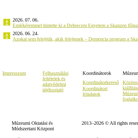
2026. 07. 06.
Emlékéremmel tüntette ki a Debreceni Egyetem a Skanzen főiga
2026. 06. 24.
Azokat sem felejtjük, akik felejtenek – Demencia program a Sk
Impresszum
Felhasználási
Koordinátorok
Múzeumi
feltételek és
Koordinátorkereső
Közöns
adatvédelmi
kiállítá
Koordinátori
tájékoztató
Múzeum
feladatok
foglalk
Múzeumi Oktatási és
2013–2026 © All rights rese
Módszertani Központ