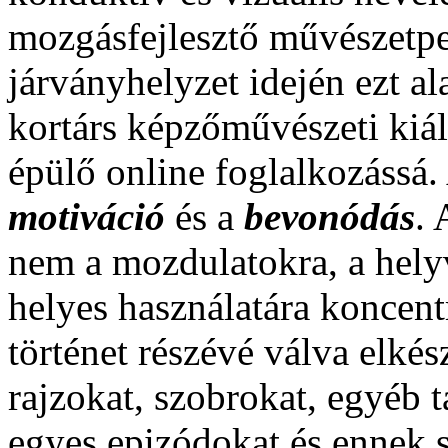
mozgásfejlesztő művészetpe
járványhelyzet idején ezt al
kortárs képzőművészeti kiál
épülő online foglalkozássá.
motiváció
és a
bevonódás
.
nem a mozdulatokra, a hely
helyes használatára koncent
történet részévé válva elkés
rajzokat, szobrokat, egyéb 
egyes epizódokat és ennek s