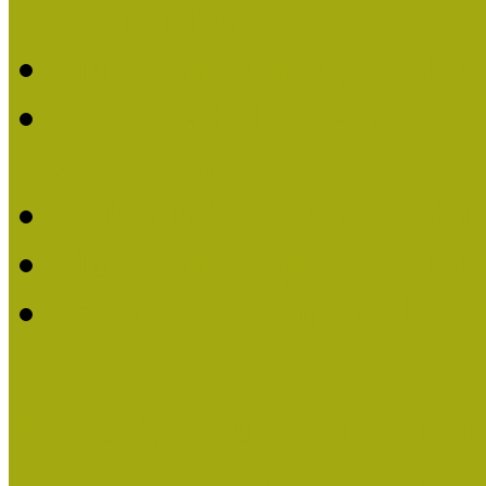
Életműdíjat
Múzeumpedagógiai Életm
Dr. Vásárhelyi Tamásé a
2013-ban
Ki kapja 2013-ban a Mú
Múzeumpedagógiai Életm
Felhívás múzeumpedagógi
Közösségi Múzeum elismer