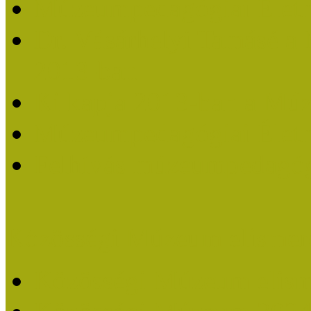
Múzeumpedagógiai Életm
Dr. Vásárhelyi Tamásé a
2013-ban
Ki kapja 2013-ban a Mú
Múzeumpedagógiai Életm
Felhívás múzeumpedagógi
Közösségi Múzeum elismer
Közösségi Múzeum elisme