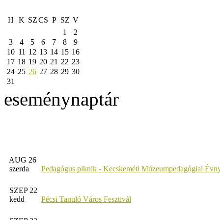
H
K
SZ
CS
P
SZ
V
1
2
3
4
5
6
7
8
9
10
11
12
13
14
15
16
17
18
19
20
21
22
23
24
25
26
27
28
29
30
31
eseménynaptár
AUG 26
szerda
Pedagógus piknik - Kecskeméti Múzeumpedagógiai Évny
SZEP 22
kedd
Pécsi Tanuló Város Fesztivál