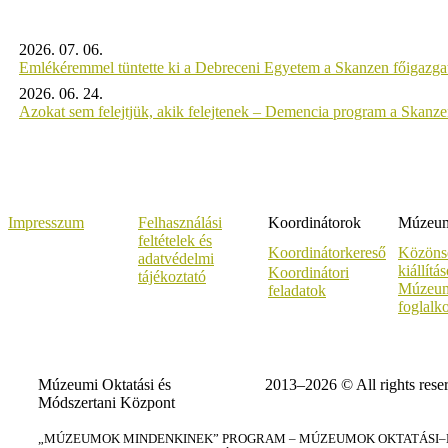
2026. 07. 06.
Emlékéremmel tüntette ki a Debreceni Egyetem a Skanzen főigazgat
2026. 06. 24.
Azokat sem felejtjük, akik felejtenek – Demencia program a Skanz
Impresszum
Felhasználási
Koordinátorok
Múzeumi
feltételek és
Koordinátorkereső
Közöns
adatvédelmi
kiállítá
Koordinátori
tájékoztató
Múzeum
feladatok
foglalk
Múzeumi Oktatási és
2013–2026 © All rights rese
Módszertani Központ
„MÚZEUMOK MINDENKINEK” PROGRAM – MÚZEUMOK OKTATÁSI–KÉ