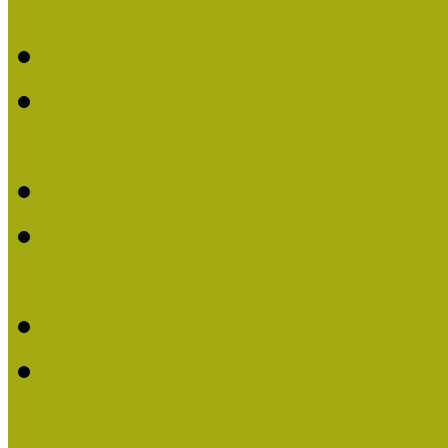
Múzeumpedagógiai Életm
Felhívás: Múzeumpedagó
Kustánné Hegyi Füstös I
Életműdíjat 2019-ben
Felhívás Múzeumpedagóg
Gratulálunk Káldy Mári
Életműdíjhoz!
Múzeumpedagógiai Élet
2015-ben Lovas Márta k
Életműdíjat