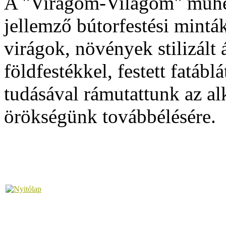
A "Virágom-Világom" műhel
jellemző bútorfestési mintá
virágok, növények stilizált 
földfestékkel, festett fatábl
tudásával rámutattunk az a
örökségünk továbbélésére.