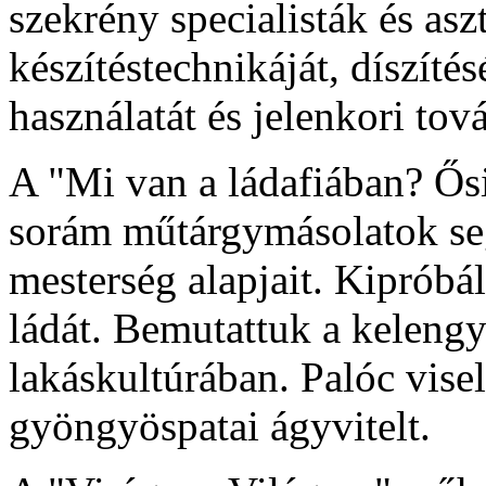
szekrény specialisták és aszt
készítéstechnikáját, díszítésé
használatát és jelenkori tov
A "Mi van a ládafiában? Ős
sorám műtárgymásolatok se
mesterség alapjait. Kipróbá
ládát. Bemutattuk a kelengyé
lakáskultúrában. Palóc visel
gyöngyöspatai ágyvitelt.