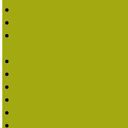
Múzeumpedagógiai Nívó
Nívódíjat nyertek 2019-
Múzeumpedagógiai Nívódí
nevezések (2019)
Nívódíj 2019
Nívódíj 2018
Beérkezett pályázatok 2
Nívódíj 2017
Beérkezett pályázatok 2
Nívódíjat nyert pályázat