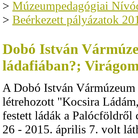
>
Múzeumpedagógiai Nívód
>
Beérkezett pályázatok 20
Dobó István Vármúze
ládafiában?; Virágo
A Dobó István Vármúzeum 
létrehozott "Kocsira Ládám,
festett ládák a Palócföldről
26 - 2015. április 7. volt lá