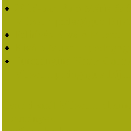
2016-ban Pató Mária és 
Múzeumpedagógus Díjat
Felhívás Kiváló Múzeum
Kiváló Múzeumpedagógus
Turcsányiné Kesik Gabrie
Múzeumpedagógus Díjat
Családbarát Múzeum elisme
Események