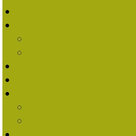
Nívódíjat nyert pályázat
Nívódíj 2013
Beérkezett pályázatok
Nívódíj Felhívás 2013
Múzeumpedagógiai Nívód
Nívódíj Adatlap 2013
Nívódíjat nyert pályáza
2012-ben Múzeumpedag
2011-ben Múzeumpedag
Története