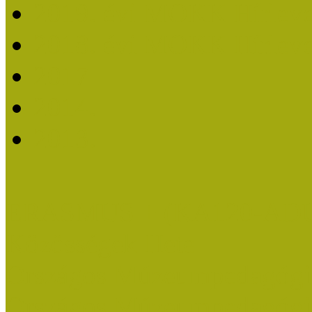
2019. évi MOKK Hírleve
2018. évi MOKK Hírleve
2017
2014.
2013.
ERASMUS + (KA120-AD
Közösségek Hete
Országos Múzeumpedagógia
Országos Múzeumpedagógia