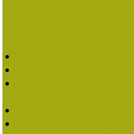
Pályázatfigyelő
Nemzetközi hírek a múzeum
Múzeumpedagógiai Életmű
Molnár József kapta a M
Múzeumpedagógiai Élet
Koltay Erika kapta a Mú
2023-ban
Felhívás: Múzeumpedagó
Lengyelné Kurucz Katali