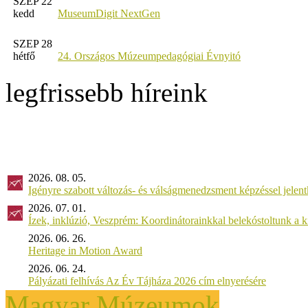
SZEP 22
kedd
MuseumDigit NextGen
SZEP 28
hétfő
24. Országos Múzeumpedagógiai Évnyitó
legfrissebb híreink
2026. 08. 05.
Igényre szabott változás- és válságmenedzsment képzéssel jel
2026. 07. 01.
Ízek, inklúzió, Veszprém: Koordinátorainkkal belekóstoltunk a 
2026. 06. 26.
Heritage in Motion Award
2026. 06. 24.
Pályázati felhívás Az Év Tájháza 2026 cím elnyerésére
Magyar Múzeumok