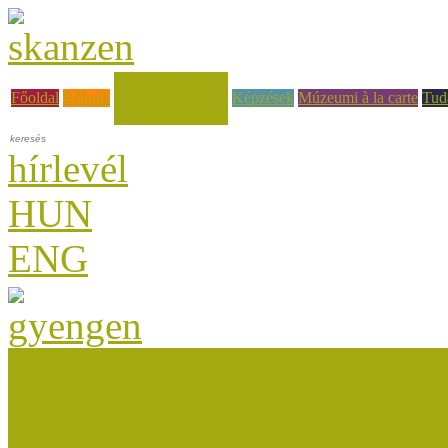
Hírek, események
Főoldal
Rólunk
Képzések
Múzeumi à la carte
Tud
hírlevél
HUN
ENG
Múzeumok Őszi Fesztiválja
Múzeumpedagógiai Nívódí