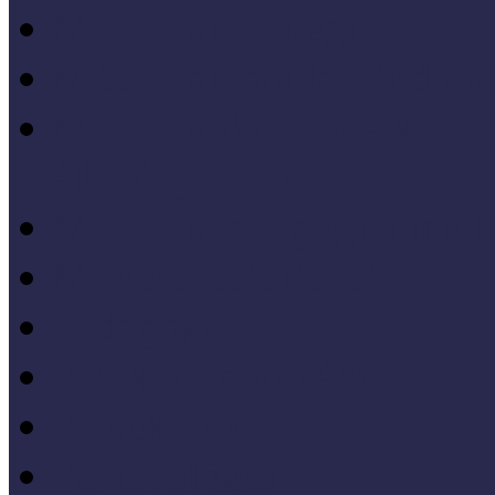
Múzeumi stratégia
Múzeumi tanulás, tudo
Múzeumokra vonatkozó jo
állásfoglalások
Múzeumpedagógiai móds
Művelődéstörténet
Pedagógia
PR, kommunikáció
Projektmódszer
Pszichológia