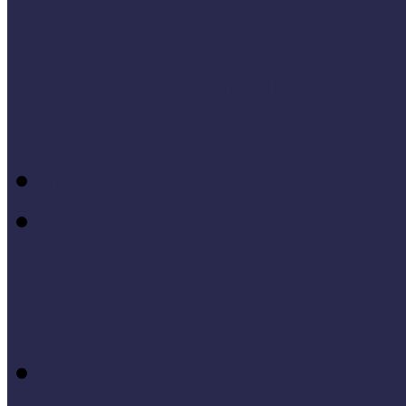
Módszertani témáink
Hallgatói dolgozatok
Iskolák és múzeumok par
KIállításrendezés A-Z-ig
Tanuljunk egymástól
Nívódíj nyertesek