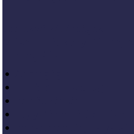
Cselekvő közösségek
Múzeumi és könyvtári fejl
Bibliográfia
Andragógia
Elméleti muzeológia
Felnőttképzés
Fogyatékkal élők múzeu
Forrásteremtés, pályázati