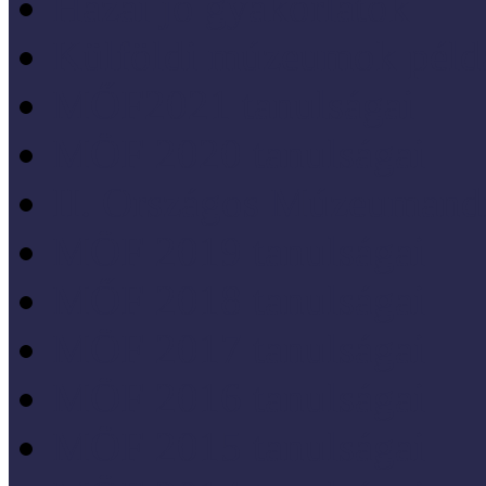
Hazai jó gyakorlatok
Külföldi múzeumok péld
MŐF2021 tanulságai
MÖF 2020 tanulságai
II. Országos Múzeumand
MÖF 2019 tanulságai
MŐF 2018 tanulságai
MÖF 2017 tanulságai
MÖF 2016 tanulságai
MÖF 2015 tanulságai