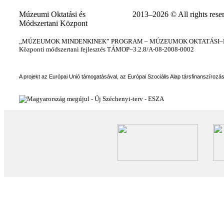
Múzeumi Oktatási és
2013–2026 © All rights rese
Módszertani Központ
„MÚZEUMOK MINDENKINEK” PROGRAM – MÚZEUMOK OKTATÁSI–KÉ
Központi módszertani fejlesztés TÁMOP–3.2.8/A-08-2008-0002
A projekt az Európai Unió támogatásával, az Európai Szociális Alap társfinanszírozá