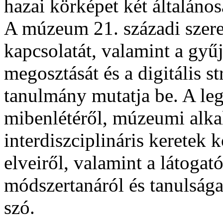
hazai körképet két általános
A múzeum 21. századi szere
kapcsolatát, valamint a gyű
megosztását és a digitális st
tanulmány mutatja be. A leg
mibenlétéről, múzeumi alkal
interdiszciplináris keretek 
elveiről, valamint a látogat
módszertanáról és tanulságai
szó.