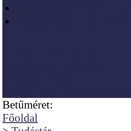
Szociológia, társadalmi 
Vezetéstudomány, mened
SZNM E-katalógus
Törvények, rendeletek
Hasznos linkek
Koordinátori dokumentáció
Betűméret:
Főoldal
>
Tudástár