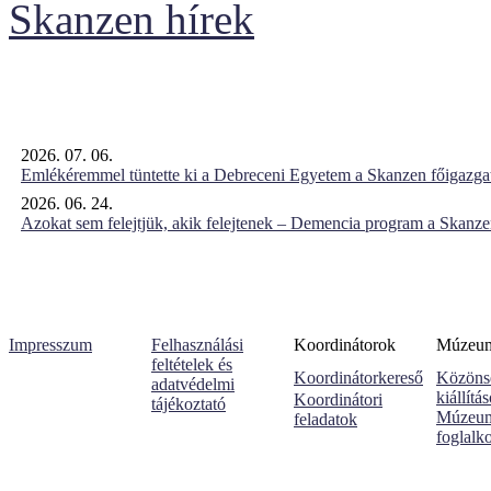
Skanzen hírek
2026. 07. 06.
Emlékéremmel tüntette ki a Debreceni Egyetem a Skanzen főigazgat
2026. 06. 24.
Azokat sem felejtjük, akik felejtenek – Demencia program a Skanz
Impresszum
Felhasználási
Koordinátorok
Múzeumi
feltételek és
Koordinátorkereső
Közöns
adatvédelmi
kiállítá
Koordinátori
tájékoztató
Múzeum
feladatok
foglalk