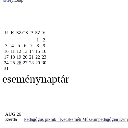
H
K
SZ
CS
P
SZ
V
1
2
3
4
5
6
7
8
9
10
11
12
13
14
15
16
17
18
19
20
21
22
23
24
25
26
27
28
29
30
31
eseménynaptár
AUG 26
szerda
Pedagógus piknik - Kecskeméti Múzeumpedagógiai Évny