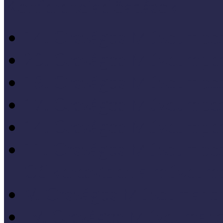
Konferenciaelőadások
14. Országos Múzeumped
20. Országos Múzeumped
19. Országos Múzeumped
17. Országos Múzeumped
14. Országos Múzeumped
11. Országos Múzeumped
Célkeresztben a múzeum
V. Országos Múzeumandr
IV. Országos Múzeumand