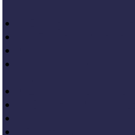
konferenciakötete
X. Országos Múzeumpeda
VII. Országos Múzeumpe
VI. Országos Múzeumped
Felsőbb osztályba léph
Program zárókonferencia
V. Országos Múzeumpeda
IV. Országos Múzeumped
III. Országos Múzeumped
I. Országos Múzeumpeda