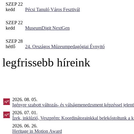
SZEP 22
kedd
Pécsi Tanuló Város Fesztivál
SZEP 22
kedd
MuseumDigit NextGen
SZEP 28
hétfő
24. Országos Múzeumpedagógiai Évnyitó
legfrissebb híreink
2026. 08. 05.
Igényre szabott változás- és válságmenedzsment képzéssel jel
2026. 07. 01.
Ízek, inklúzió, Veszprém: Koordinátorainkkal belekóstoltunk a 
2026. 06. 26.
Heritage in Motion Award