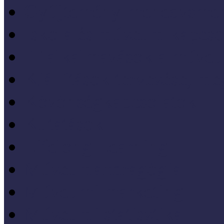
Gyűjtemény-menedzsme
Iskola és múzeum kapcso
IT alkalmazások a múze
Kiállítások tervezése, meg
Közönségkapcsolatok
Kutatások
Lifelong Learning
Múzeumandragógia
Múzeumi marketing
Múzeumi statisztika