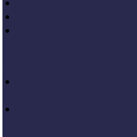
MÖF 2014 tanulságai
MÖF 2013 tanulságai
Tagállami tapasztalatok, 
Videók, kisfilmek
Múzeumi és könyvtári fej
keretében készült videók,
Élő történelem videók