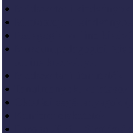
Módszertani kiadványok
Mintaprojekt kiadványo
Pedagógiai online kiadv
Múzeumpedagógiai Nívód
online kiadványai
Módszertani útmutatók
Tanulmányok, kutatások
Oktatási segédanyagok 
Konferenciakötetek
Európa 2020 - Stratégiák