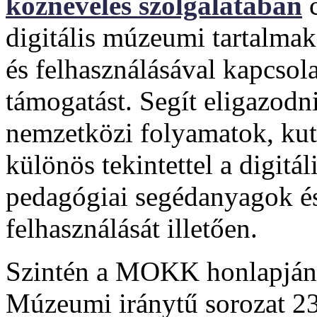
köznevelés szolgálatában
c
digitális múzeumi tartalmak
és felhasználásával kapcsol
támogatást. Segít eligazodn
nemzetközi folyamatok, kuta
különös tekintettel a digitá
pedagógiai segédanyagok é
felhasználását illetően.
Szintén a MOKK honlapján, 
Múzeumi iránytű sorozat 23