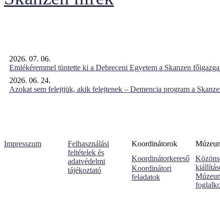
2026. 07. 06.
Emlékéremmel tüntette ki a Debreceni Egyetem a Skanzen főigazgat
2026. 06. 24.
Azokat sem felejtjük, akik felejtenek – Demencia program a Skanz
Impresszum
Felhasználási
Koordinátorok
Múzeumi
feltételek és
Koordinátorkereső
Közöns
adatvédelmi
kiállítá
Koordinátori
tájékoztató
Múzeum
feladatok
foglalk