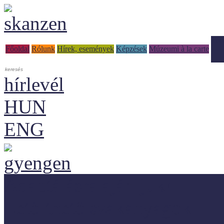
Tud
Főoldal
Rólunk
Hírek, események
Képzések
Múzeumi à la carte
hírlevél
HUN
ENG
Adaptálásra ajánljuk!
Letölthető szakanyagok