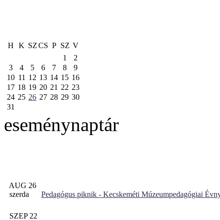
H
K
SZ
CS
P
SZ
V
1
2
3
4
5
6
7
8
9
10
11
12
13
14
15
16
17
18
19
20
21
22
23
24
25
26
27
28
29
30
31
eseménynaptár
AUG 26
szerda
Pedagógus piknik - Kecskeméti Múzeumpedagógiai Évny
SZEP 22