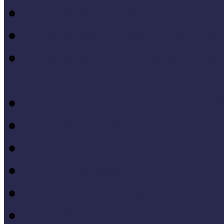
Múzeumi stratégia
Múzeumi tanulás, tudo
Múzeumokra vonatkozó jo
állásfoglalások
Múzeumpedagógiai móds
Művelődéstörténet
Pedagógia
PR, kommunikáció
Projektmódszer
Pszichológia