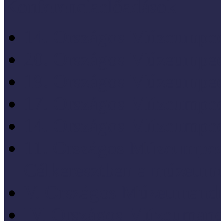
Konferenciaelőadások
14. Országos Múzeumped
20. Országos Múzeumped
19. Országos Múzeumped
17. Országos Múzeumped
14. Országos Múzeumped
11. Országos Múzeumped
Célkeresztben a múzeum
V. Országos Múzeumandr
IV. Országos Múzeumand