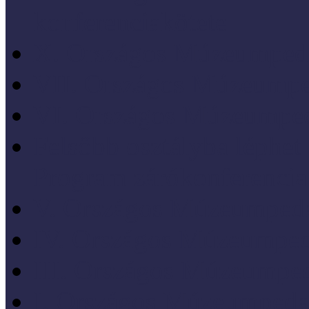
konferenciakötete
X. Országos Múzeumpeda
VII. Országos Múzeumpe
VI. Országos Múzeumped
Felsőbb osztályba léph
Program zárókonferencia
V. Országos Múzeumpeda
IV. Országos Múzeumped
III. Országos Múzeumped
I. Országos Múzeumpeda