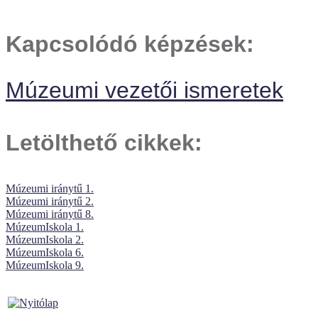
Kapcsolódó képzések:
Múzeumi vezetői ismeretek
Letölthető cikkek:
Múzeumi iránytű 1.
Múzeumi iránytű 2.
Múzeumi iránytű 8.
MúzeumIskola 1.
MúzeumIskola 2.
MúzeumIskola 6.
MúzeumIskola 9.