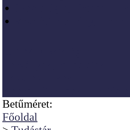
Szociológia, társadalmi 
Vezetéstudomány, mened
SZNM E-katalógus
Törvények, rendeletek
Hasznos linkek
Koordinátori dokumentáció
Betűméret:
Főoldal
>
Tudástár