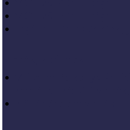
MÖF 2014 tanulságai
MÖF 2013 tanulságai
Tagállami tapasztalatok, 
Videók, kisfilmek
Múzeumi és könyvtári fej
keretében készült videók,
Élő történelem videók