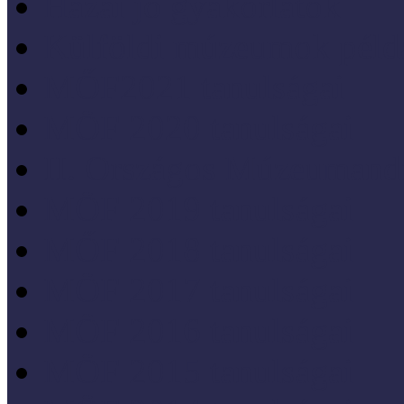
Hazai jó gyakorlatok
Külföldi múzeumok péld
MŐF2021 tanulságai
MÖF 2020 tanulságai
II. Országos Múzeumand
MÖF 2019 tanulságai
MŐF 2018 tanulságai
MÖF 2017 tanulságai
MÖF 2016 tanulságai
MÖF 2015 tanulságai