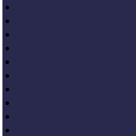
Gyűjtemény-menedzsme
Iskola és múzeum kapcso
IT alkalmazások a múze
Kiállítások tervezése, meg
Közönségkapcsolatok
Kutatások
Lifelong Learning
Múzeumandragógia
Múzeumi marketing
Múzeumi statisztika