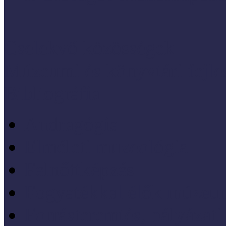
Cselekvő közösségek
Múzeumi és könyvtári fejl
Bibliográfia
Andragógia
Elméleti muzeológia
Felnőttképzés
Fogyatékkal élők múzeu
Forrásteremtés, pályázati