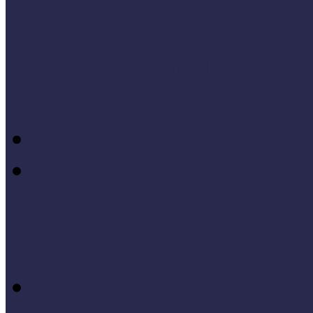
Módszertani témáink
Hallgatói dolgozatok
Iskolák és múzeumok par
KIállításrendezés A-Z-ig
Tanuljunk egymástól
Nívódíj nyertesek