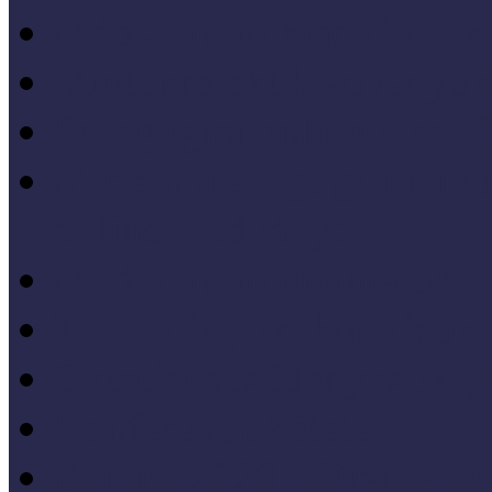
Módszertani kiadványok
Mintaprojekt kiadványo
Pedagógiai online kiadv
Múzeumpedagógiai Nívód
online kiadványai
Módszertani útmutatók
Tanulmányok, kutatások
Oktatási segédanyagok 
Konferenciakötetek
Európa 2020 - Stratégiák