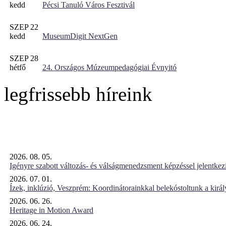
kedd
Pécsi Tanuló Város Fesztivál
SZEP 22
kedd
MuseumDigit NextGen
SZEP 28
hétfő
24. Országos Múzeumpedagógiai Évnyitó
legfrissebb híreink
2026. 08. 05.
Igényre szabott változás- és válságmenedzsment képzéssel jelent
2026. 07. 01.
Ízek, inklúzió, Veszprém: Koordinátorainkkal belekóstoltunk a kirá
2026. 06. 26.
Heritage in Motion Award
2026. 06. 24.