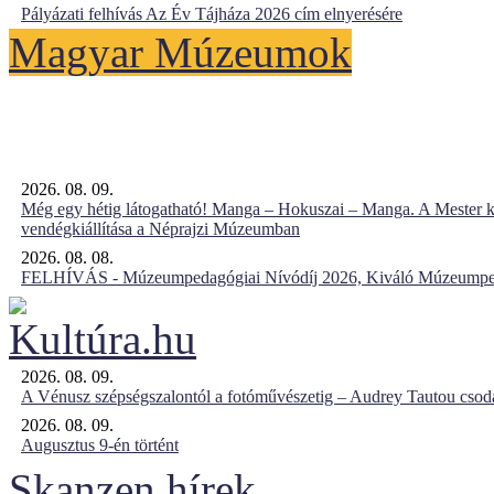
Pályázati felhívás Az Év Tájháza 2026 cím elnyerésére
Magyar Múzeumok
2026. 08. 09.
Még egy hétig látogatható! Manga – Hokuszai – Manga. A Mester k
vendégkiállítása a Néprajzi Múzeumban
2026. 08. 08.
FELHÍVÁS - Múzeumpedagógiai Nívódíj 2026, Kiváló Múzeumpe
2026. 08. 09.
A Vénusz szépségszalontól a fotóművészetig – Audrey Tautou csodá
2026. 08. 09.
Augusztus 9-én történt
Skanzen hírek