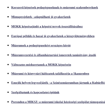
Korszerű képzések pedagógusoknak és múzeumi szakembereknek
Mintaprojektek - adaptálható jó gyakorlatok
MOKK képzésajánló a képzési tervek összeállításához
Európai példák és hazai jó gyakorlatok a közgyűjteményekben
Múzeumok a pedagógusokért országos körút
Múzeumvezetési és államháztartási ismeretek tanúsítvány átadó
Változatos módszertanok a MOKK képzésein
Múzeumi és könyvtári hálózatok találkozója a Skanzenben
Emojik helyett legyezőjáték - a Színészmúzeumban jártunk a KultúrBó
Szolgáltatunk és kapcsolatot építünk
Porondon a MIKSZ: a múzeumi iskolai közösségi szolgálat támogatásá