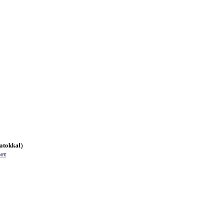
atokkal)
ort