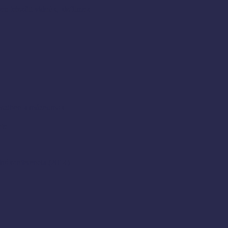
en készült videók, kisfilmek
resztben a múzeumok
ete
rókonferencia (2014)