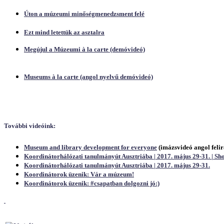
Úton a múzeumi minőségmenedzsment felé
Ezt mind letettük az asztalra
Megújul a Múzeumi à la carte (demóvideó)
Museums à la carte (angol nyelvű demóvideó)
További videóink:
Museum and library development for everyone
(imázsvideó angol felir
Koordinátorhálózati tanulmányút Ausztriába | 2017. május 29-31. | Sh
Koordinátorhálózati tanulmányút Ausztriába | 2017. május 29-31.
Koordinátorok üzenik: Vár a múzeum!
Koordinátorok üzenik:
#csapatban
dolgozni jó:)