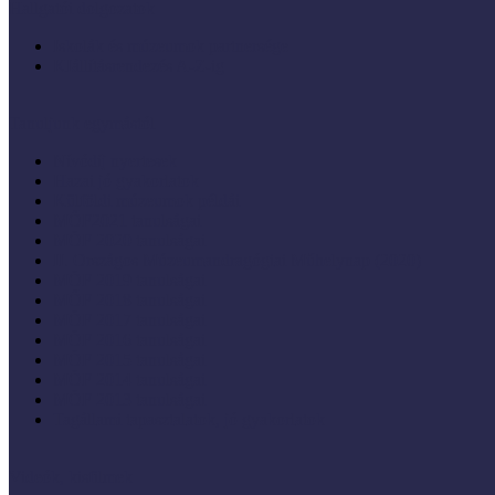
Hallgatói dolgozatok
Iskolák és múzeumok partnersége
KIállításrendezés A-Z-ig
Tanuljunk egymástól
Nívódíj nyertesek
Hazai jó gyakorlatok
Külföldi múzeumok példái
MŐF2021 tanulságai
MÖF 2020 tanulságai
II. Országos Múzeumandragógiai Műhelynap (2020)
MÖF 2019 tanulságai
MŐF 2018 tanulságai
MÖF 2017 tanulságai
MÖF 2016 tanulságai
MÖF 2015 tanulságai
MÖF 2014 tanulságai
MÖF 2013 tanulságai
Tagállami tapasztalatok, jó gyakorlatok
Videók, kisfilmek