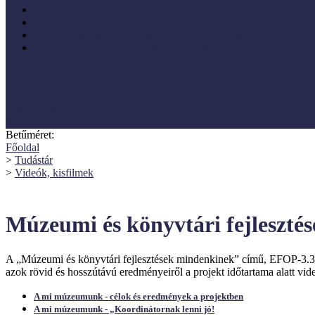
Projektmódszer
Pszichológia
Szociológia, társadalmi kapcsolatok és folyamatok
Vezetéstudomány, menedzsment, gazdálkodás
SZNM E-katalógus
Törvények, rendeletek
Hasznos linkek
Koordinátori dokumentáció
Betűméret:
Főoldal
>
Tudástár
>
Videók, kisfilmek
Múzeumi és könyvtári fejlesztés
A „Múzeumi és könyvtári fejlesztések mindenkinek” című, EFOP-3
azok rövid és hosszútávú eredményeiről a projekt időtartama alatt vi
A mi múzeumunk - célok és eredmények a projektben
A mi múzeumunk - „Koordinátornak lenni jó!