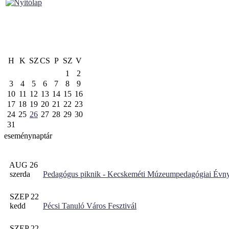
H
K
SZ
CS
P
SZ
V
1
2
3
4
5
6
7
8
9
10
11
12
13
14
15
16
17
18
19
20
21
22
23
24
25
26
27
28
29
30
31
eseménynaptár
AUG 26
szerda
Pedagógus piknik - Kecskeméti Múzeumpedagógiai Évny
SZEP 22
kedd
Pécsi Tanuló Város Fesztivál
SZEP 22