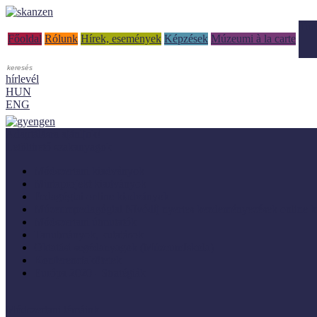
Tud
Főoldal
Rólunk
Hírek, események
Képzések
Múzeumi à la carte
hírlevél
HUN
ENG
Adaptálásra ajánljuk!
Letölthető szakanyagok
Módszertani kiadványok
Mintaprojekt kiadványok
Pedagógiai online kiadványok
Múzeumpedagógiai Nívódíj nyertes kezdeményezések online k
Módszertani útmutatók
Tanulmányok, kutatások
Oktatási segédanyagok (MúzeumIskola)
Konferenciakötetek
Európa 2020 - Stratégiák
Módszertani témáink