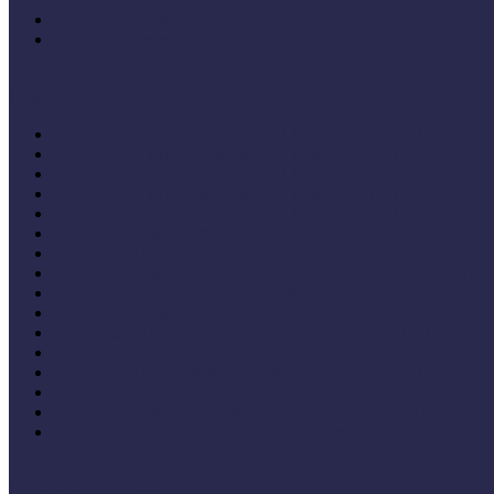
Múzeumi és könyvtári fejlesztések mindenkinek projekt keretéb
Élő történelem videók
Konferenciaelőadások
14. Országos Múzeumpedagógiai Konferencia (2022)
20. Országos Múzeumpedagógiai Évnyitó (2022)
19. Országos Múzeumpedagógiai Évnyitó
17. Országos Múzeumpedagógiai Évnyitó (2019)
14. Országos Múzeumpedagógiai Évnyitó (2016)
11. Országos Múzeumpedagógiai Évnyitó (2013) - 16+ Célke
V. Országos Múzeumandragógiai Konferencia Egerben
IV. Országos Múzeumandragógiai Konferencia konferenciaköt
X. Országos Múzeumpedagógiai Konferencia (2018)
VII. Országos Múzeumpedagógiai Konferencia (2015)
VI. Országos Múzeumpedagógiai Konferencia (2014)
Felsőbb osztályba léphet - Múzeumok Mindenkinek Program zá
V. Országos Múzeumpedagógiai Konferencia (2013)
IV. Országos Múzeumpedagógiai Konferencia (2012)
III. Országos Múzeumpedagógiai Konferencia (2011)
I. Országos Múzeumpedagógiai Konferencia (2009)
Cselekvő közösségek