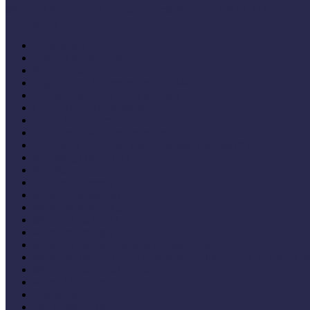
Múzeumi és könyvtári fejlesztések mindenkinek EFOP-333
Bibliográfia
Andragógia
Elméleti muzeológia
Felnőttképzés
Fogyatékkal élők múzeumi fogadása
Forrásteremtés, pályázati rendszer
Gyűjtemény-menedzsment
Iskola és múzeum kapcsolata
IT alkalmazások a múzeumban
Kiállítások tervezése, megvalósítása, kiállításkritika
Közönségkapcsolatok
Kutatások
Lifelong Learning
Múzeumandragógia
Múzeumi marketing
Múzeumi statisztika
Múzeumi stratégia
Múzeumi tanulás, tudománykommunikáció
Múzeumokra vonatkozó jogszabályok, irányelvek, állásfoglalá
Múzeumpedagógiai módszerek
Művelődéstörténet
Pedagógia
PR, kommunikáció