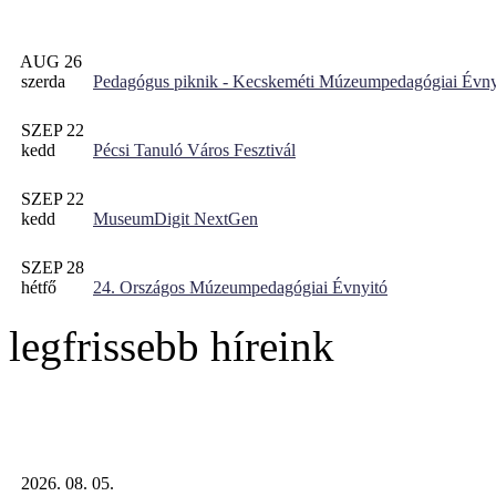
AUG 26
szerda
Pedagógus piknik - Kecskeméti Múzeumpedagógiai Évny
SZEP 22
kedd
Pécsi Tanuló Város Fesztivál
SZEP 22
kedd
MuseumDigit NextGen
SZEP 28
hétfő
24. Országos Múzeumpedagógiai Évnyitó
legfrissebb híreink
2026. 08. 05.