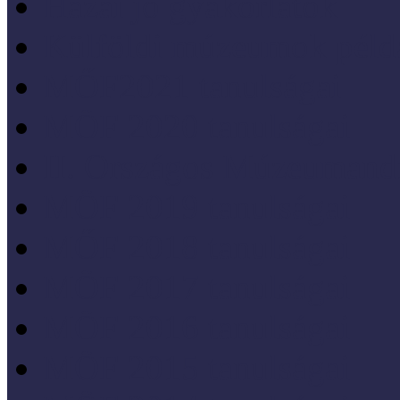
Hazai jó gyakorlatok
Külföldi múzeumok péld
MŐF2021 tanulságai
MÖF 2020 tanulságai
II. Országos Múzeumand
MÖF 2019 tanulságai
MŐF 2018 tanulságai
MÖF 2017 tanulságai
MÖF 2016 tanulságai
MÖF 2015 tanulságai