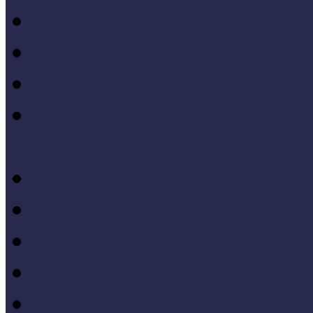
Módszertani kiadványok
Mintaprojekt kiadványo
Pedagógiai online kiadv
Múzeumpedagógiai Nívód
online kiadványai
Módszertani útmutatók
Tanulmányok, kutatások
Oktatási segédanyagok 
Konferenciakötetek
Európa 2020 - Stratégiák