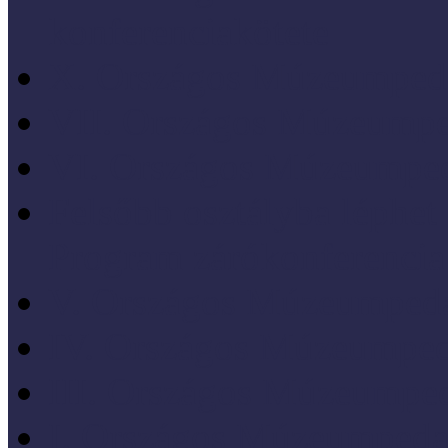
konferenciakötete
X. Országos Múzeumpeda
VII. Országos Múzeumpe
VI. Országos Múzeumped
Felsőbb osztályba léph
Program zárókonferencia
V. Országos Múzeumpeda
IV. Országos Múzeumped
III. Országos Múzeumped
I. Országos Múzeumpeda