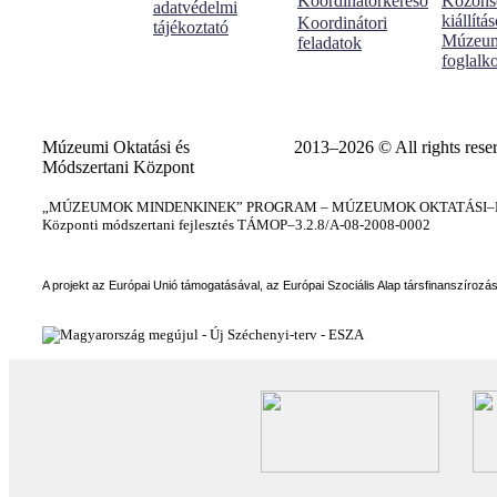
Koordinátorkereső
Közöns
adatvédelmi
kiállítá
Koordinátori
tájékoztató
Múzeum
feladatok
foglalk
Múzeumi Oktatási és
2013–2026 © All rights rese
Módszertani Központ
„MÚZEUMOK MINDENKINEK” PROGRAM – MÚZEUMOK OKTATÁSI–KÉ
Központi módszertani fejlesztés TÁMOP–3.2.8/A-08-2008-0002
A projekt az Európai Unió támogatásával, az Európai Szociális Alap társfinanszírozá