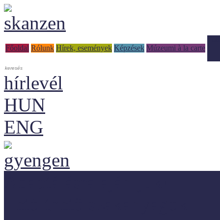
Tud
Főoldal
Rólunk
Hírek, események
Képzések
Múzeumi à la carte
hírlevél
HUN
ENG
Adaptálásra ajánljuk!
Letölthető szakanyagok