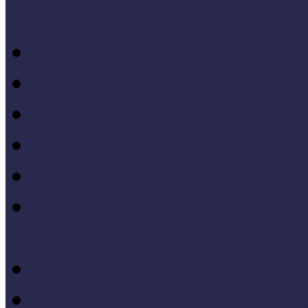
Konferenciaelőadások
14. Országos Múzeumped
20. Országos Múzeumped
19. Országos Múzeumped
17. Országos Múzeumped
14. Országos Múzeumped
11. Országos Múzeumped
Célkeresztben a múzeum
V. Országos Múzeumandr
IV. Országos Múzeumand