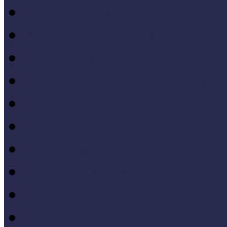
Gyűjtemény-menedzsme
Iskola és múzeum kapcso
IT alkalmazások a múze
Kiállítások tervezése, meg
Közönségkapcsolatok
Kutatások
Lifelong Learning
Múzeumandragógia
Múzeumi marketing
Múzeumi statisztika