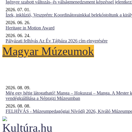
Igényre szabott változás- és válságmenedzsment képzéssel jelent
2026. 07. 01.
Ízek, inklúzió, Veszprém: Koordinátorainkkal belekóstoltunk a kirá
2026. 06. 26.
Heritage in Motion Award
2026. 06. 24.
Pályázati felhívás Az Év Tájháza 2026 cím elnyerésére
Magyar Múzeumok
2026. 08. 09.
Még egy hétig látogatható! Manga – Hokuszai – Manga. A Mester k
vendégkiállítása a Néprajzi Múzeumban
2026. 08. 08.
FELHÍVÁS - Múzeumpedagógiai Nívódíj 2026, Kiváló Múzeumpe