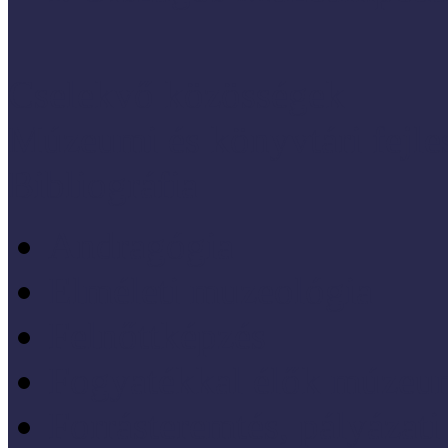
Cselekvő közösségek
Múzeumi és könyvtári fejl
Bibliográfia
Andragógia
Elméleti muzeológia
Felnőttképzés
Fogyatékkal élők múzeu
Forrásteremtés, pályázati