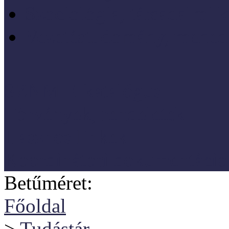
Szociológia, társadalmi 
Vezetéstudomány, mened
SZNM E-katalógus
Törvények, rendeletek
Hasznos linkek
Koordinátori dokumentáció
Betűméret:
Főoldal
>
Tudástár