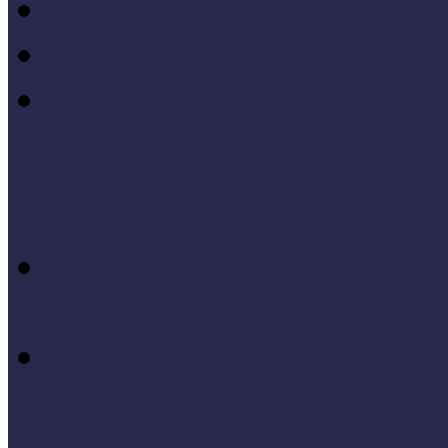
MÖF 2014 tanulságai
MÖF 2013 tanulságai
Tagállami tapasztalatok, 
Videók, kisfilmek
Múzeumi és könyvtári fej
keretében készült videók,
Élő történelem videók