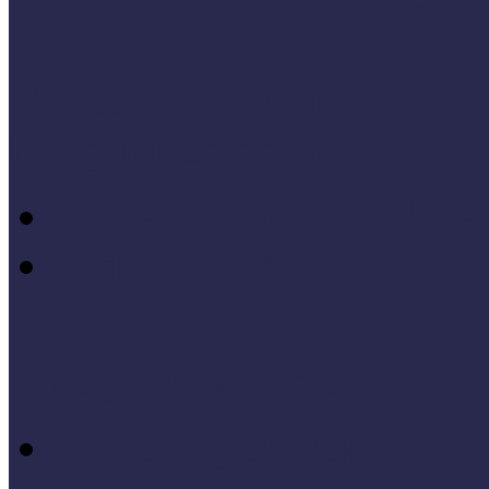
Módszertani témáink
Hallgatói dolgozatok
Iskolák és múzeumok par
KIállításrendezés A-Z-ig
Tanuljunk egymástól
Nívódíj nyertesek