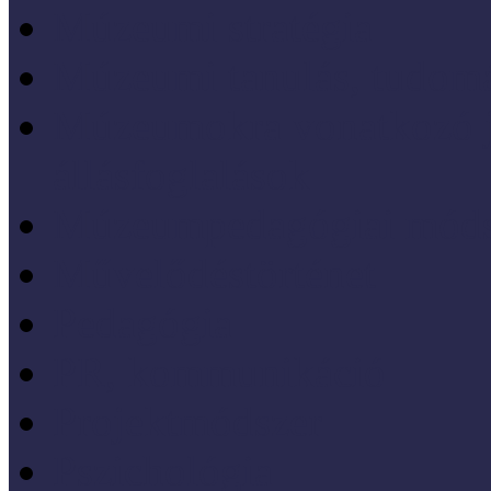
Múzeumi stratégia
Múzeumi tanulás, tudo
Múzeumokra vonatkozó jo
állásfoglalások
Múzeumpedagógiai móds
Művelődéstörténet
Pedagógia
PR, kommunikáció
Projektmódszer
Pszichológia