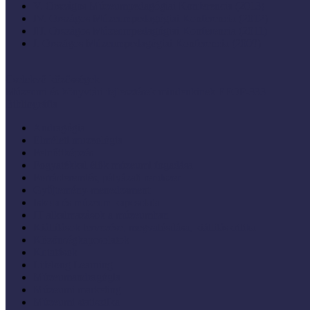
V. Országos Múzeumpedagógiai Konferencia (2013)
IV. Országos Múzeumpedagógiai Konferencia (2012)
III. Országos Múzeumpedagógiai Konferencia (2011)
I. Országos Múzeumpedagógiai Konferencia (2009)
Cselekvő közösségek
Múzeumi és könyvtári fejlesztések mindenkinek EFOP-333
Bibliográfia
Andragógia
Elméleti muzeológia
Felnőttképzés
Fogyatékkal élők múzeumi fogadása
Forrásteremtés, pályázati rendszer
Gyűjtemény-menedzsment
Iskola és múzeum kapcsolata
IT alkalmazások a múzeumban
Kiállítások tervezése, megvalósítása, kiállításkritika
Közönségkapcsolatok
Kutatások
Lifelong Learning
Múzeumandragógia
Múzeumi marketing
Múzeumi statisztika