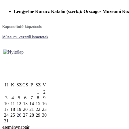
Lengyelné Kurucz Katalin (szerk.):
Országos Múzeumi Köz
Kapcsolódó képzések:
Múzeumi vezetői ismeretek
H
K
SZ
CS
P
SZ
V
1
2
3
4
5
6
7
8
9
10
11
12
13
14
15
16
17
18
19
20
21
22
23
24
25
26
27
28
29
30
31
eseménynaptár