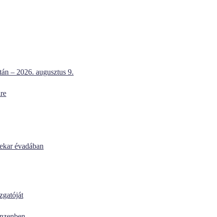
atán – 2026. augusztus 9.
re
nekar évadában
zgatóját
anzenben