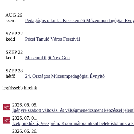
AUG 26
szerda
Pedagógus piknik - Kecskeméti Múzeumpedagógiai Évny
SZEP 22
kedd
Pécsi Tanuló Város Fesztivál
SZEP 22
kedd
MuseumDigit NextGen
SZEP 28
hétfő
24. Országos Múzeumpedagógiai Évnyitó
legfrissebb híreink
2026. 08. 05.
Igényre szabott változás- és válságmenedzsment képzéssel jel
2026. 07. 01.
Ízek, inklúzió, Veszprém: Koordinátorainkkal belekóstoltunk a 
2026. 06. 26.