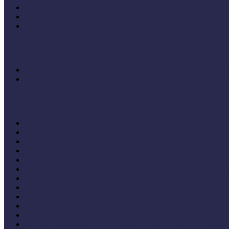
MÖF 2014 tanulságai
MÖF 2013 tanulságai
Tagállami tapasztalatok, jó gyakorlatok
Videók, kisfilmek
Múzeumi és könyvtári fejlesztések mindenkinek projekt keretéb
Élő történelem videók
Konferenciaelőadások
14. Országos Múzeumpedagógiai Konferencia (2022)
20. Országos Múzeumpedagógiai Évnyitó (2022)
19. Országos Múzeumpedagógiai Évnyitó
17. Országos Múzeumpedagógiai Évnyitó (2019)
14. Országos Múzeumpedagógiai Évnyitó (2016)
11. Országos Múzeumpedagógiai Évnyitó (2013) - 16+ Célke
V. Országos Múzeumandragógiai Konferencia Egerben
IV. Országos Múzeumandragógiai Konferencia konferenciaköt
X. Országos Múzeumpedagógiai Konferencia (2018)
VII. Országos Múzeumpedagógiai Konferencia (2015)
VI. Országos Múzeumpedagógiai Konferencia (2014)
Felsőbb osztályba léphet - Múzeumok Mindenkinek Program zá