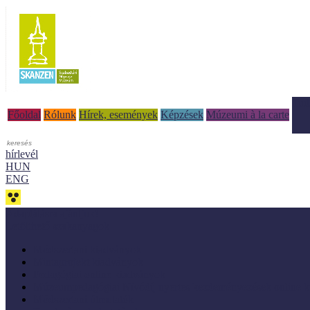
Tud
Főoldal
Rólunk
Hírek, események
Képzések
Múzeumi à la carte
hírlevél
HUN
ENG
Adaptálásra ajánljuk!
Letölthető szakanyagok
Módszertani kiadványok
Mintaprojekt kiadványok
Pedagógiai online kiadványok
Múzeumpedagógiai Nívódíj nyertes kezdeményezések online k
Módszertani útmutatók