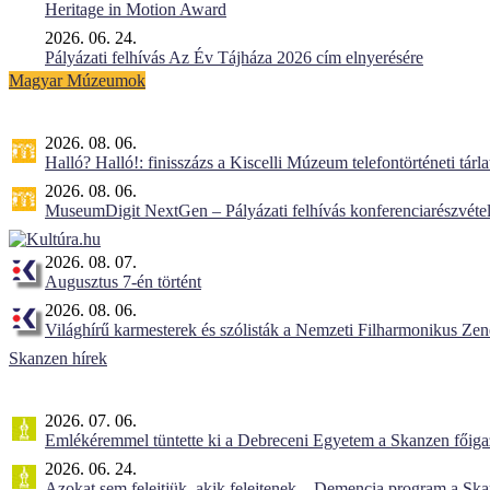
Heritage in Motion Award
2026. 06. 24.
Pályázati felhívás Az Év Tájháza 2026 cím elnyerésére
Magyar Múzeumok
2026. 08. 06.
Halló? Halló!: finisszázs a Kiscelli Múzeum telefontörténeti tárl
2026. 08. 06.
MuseumDigit NextGen – Pályázati felhívás konferenciarészvétel
2026. 08. 07.
Augusztus 7-én történt
2026. 08. 06.
Világhírű karmesterek és szólisták a Nemzeti Filharmonikus Ze
Skanzen hírek
2026. 07. 06.
Emlékéremmel tüntette ki a Debreceni Egyetem a Skanzen főiga
2026. 06. 24.
Azokat sem felejtjük, akik felejtenek – Demencia program a Sk