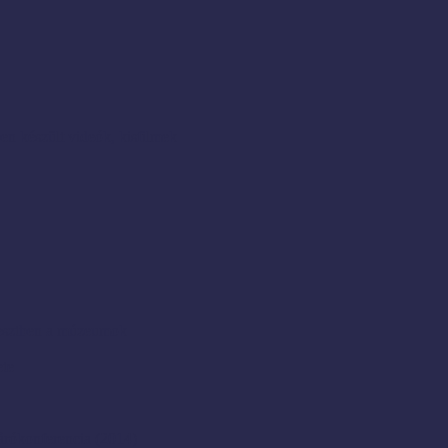
en készült videók, kisfilmek
resztben a múzeumok
ete
rókonferencia (2014)