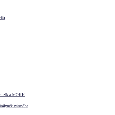
itó
entkezik a MOKK
királynék városába