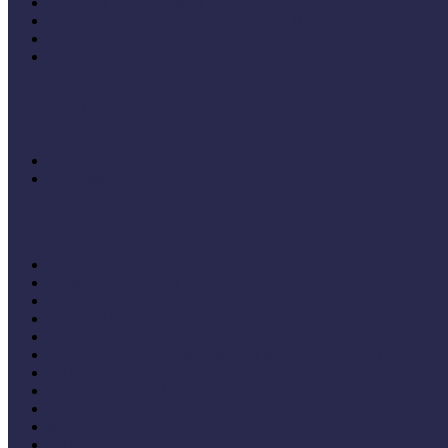
Tanulmányok, kutatások
Oktatási segédanyagok (MúzeumIskola)
Konferenciakötetek
Európa 2020 - Stratégiák
Módszertani témáink
Hallgatói dolgozatok
Iskolák és múzeumok partnersége
KIállításrendezés A-Z-ig
Tanuljunk egymástól
Nívódíj nyertesek
Hazai jó gyakorlatok
Külföldi múzeumok példái
MŐF2021 tanulságai
MÖF 2020 tanulságai
II. Országos Múzeumandragógiai Műhelynap (2020)
MÖF 2019 tanulságai
MŐF 2018 tanulságai
MÖF 2017 tanulságai
MÖF 2016 tanulságai
MÖF 2015 tanulságai