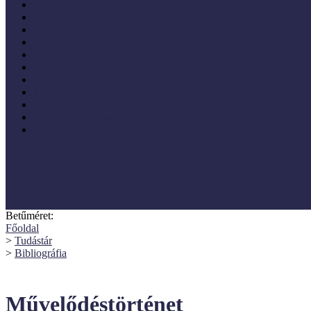
Múzeumi stratégia
Múzeumi tanulás, tudománykommunikáció
Múzeumokra vonatkozó jogszabályok, irányelvek, állásfoglalá
Múzeumpedagógiai módszerek
Művelődéstörténet
Pedagógia
PR, kommunikáció
Projektmódszer
Pszichológia
Szociológia, társadalmi kapcsolatok és folyamatok
Vezetéstudomány, menedzsment, gazdálkodás
SZNM E-katalógus
Törvények, rendeletek
Hasznos linkek
Koordinátori dokumentáció
Betűméret:
Főoldal
>
Tudástár
>
Bibliográfia
Művelődéstörténet