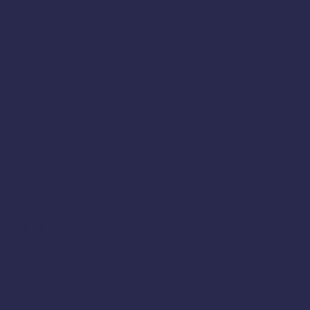
en készült videók, kisfilmek
resztben a múzeumok
ete
rókonferencia (2014)