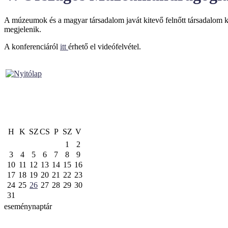
A múzeumok és a magyar társadalom javát kitevő felnőtt társadalom k
megjelenik.
A konferenciáról
itt
érhető el videófelvétel.
H
K
SZ
CS
P
SZ
V
1
2
3
4
5
6
7
8
9
10
11
12
13
14
15
16
17
18
19
20
21
22
23
24
25
26
27
28
29
30
31
eseménynaptár