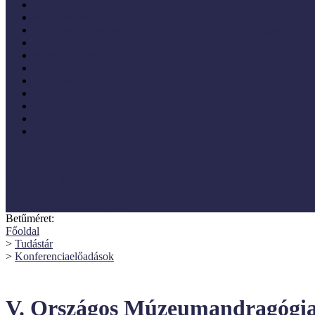
Múzeumi stratégia
Múzeumi tanulás, tudománykommunikáció
Múzeumokra vonatkozó jogszabályok, irányelvek, állásfoglalá
Múzeumpedagógiai módszerek
Művelődéstörténet
Pedagógia
PR, kommunikáció
Projektmódszer
Pszichológia
Szociológia, társadalmi kapcsolatok és folyamatok
Vezetéstudomány, menedzsment, gazdálkodás
SZNM E-katalógus
Törvények, rendeletek
Hasznos linkek
Koordinátori dokumentáció
Betűméret:
Főoldal
>
Tudástár
>
Konferenciaelőadások
V. Országos Múzeumandragógia