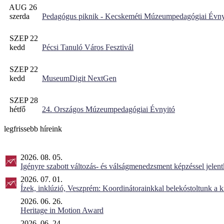
AUG 26
szerda
Pedagógus piknik - Kecskeméti Múzeumpedagógiai Évny
SZEP 22
kedd
Pécsi Tanuló Város Fesztivál
SZEP 22
kedd
MuseumDigit NextGen
SZEP 28
hétfő
24. Országos Múzeumpedagógiai Évnyitó
legfrissebb híreink
2026. 08. 05.
Igényre szabott változás- és válságmenedzsment képzéssel jel
2026. 07. 01.
Ízek, inklúzió, Veszprém: Koordinátorainkkal belekóstoltunk a 
2026. 06. 26.
Heritage in Motion Award
2026. 06. 24.