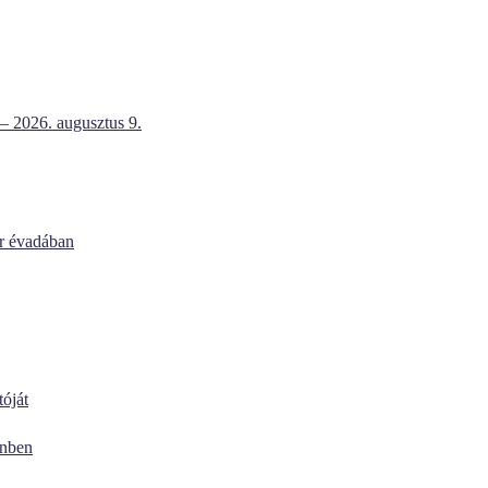
 – 2026. augusztus 9.
ar évadában
óját
enben