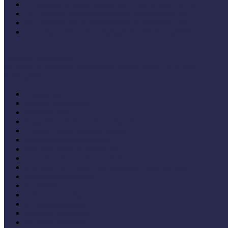
V. Országos Múzeumpedagógiai Konferencia (2013)
IV. Országos Múzeumpedagógiai Konferencia (2012)
III. Országos Múzeumpedagógiai Konferencia (2011)
I. Országos Múzeumpedagógiai Konferencia (2009)
Cselekvő közösségek
Múzeumi és könyvtári fejlesztések mindenkinek EFOP-333
Bibliográfia
Andragógia
Elméleti muzeológia
Felnőttképzés
Fogyatékkal élők múzeumi fogadása
Forrásteremtés, pályázati rendszer
Gyűjtemény-menedzsment
Iskola és múzeum kapcsolata
IT alkalmazások a múzeumban
Kiállítások tervezése, megvalósítása, kiállításkritika
Közönségkapcsolatok
Kutatások
Lifelong Learning
Múzeumandragógia
Múzeumi marketing
Múzeumi statisztika