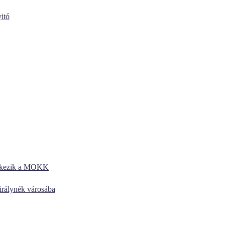
itó
entkezik a MOKK
királynék városába