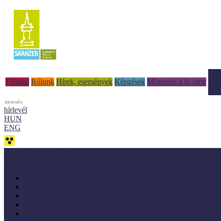
Tud
Főoldal
Rólunk
Hírek, események
Képzések
Múzeumi à la carte
hírlevél
HUN
ENG
Adaptálásra ajánljuk!
Letölthető szakanyagok
Módszertani kiadványok
Mintaprojekt kiadványok
Pedagógiai online kiadványok
Múzeumpedagógiai Nívódíj nyertes kezdeményezések online k
Módszertani útmutatók