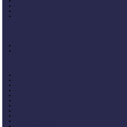
Tanulmányok, kutatások
Oktatási segédanyagok (MúzeumIskola)
Konferenciakötetek
Európa 2020 - Stratégiák
Módszertani témáink
Hallgatói dolgozatok
Iskolák és múzeumok partnersége
KIállításrendezés A-Z-ig
Tanuljunk egymástól
Nívódíj nyertesek
Hazai jó gyakorlatok
Külföldi múzeumok példái
MŐF2021 tanulságai
MÖF 2020 tanulságai
II. Országos Múzeumandragógiai Műhelynap (2020)
MÖF 2019 tanulságai
MŐF 2018 tanulságai
MÖF 2017 tanulságai
MÖF 2016 tanulságai
MÖF 2015 tanulságai