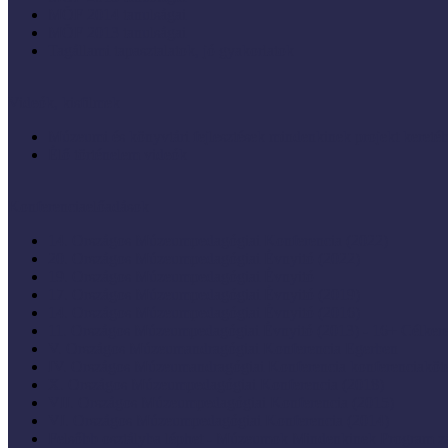
MÖF 2014 tanulságai
MÖF 2013 tanulságai
Tagállami tapasztalatok, jó gyakorlatok
Videók, kisfilmek
Múzeumi és könyvtári fejlesztések mindenkinek projekt keretéb
Élő történelem videók
Konferenciaelőadások
14. Országos Múzeumpedagógiai Konferencia (2022)
20. Országos Múzeumpedagógiai Évnyitó (2022)
19. Országos Múzeumpedagógiai Évnyitó
17. Országos Múzeumpedagógiai Évnyitó (2019)
14. Országos Múzeumpedagógiai Évnyitó (2016)
11. Országos Múzeumpedagógiai Évnyitó (2013) - 16+ Célke
V. Országos Múzeumandragógiai Konferencia Egerben
IV. Országos Múzeumandragógiai Konferencia konferenciaköt
X. Országos Múzeumpedagógiai Konferencia (2018)
VII. Országos Múzeumpedagógiai Konferencia (2015)
VI. Országos Múzeumpedagógiai Konferencia (2014)
Felsőbb osztályba léphet - Múzeumok Mindenkinek Program zá