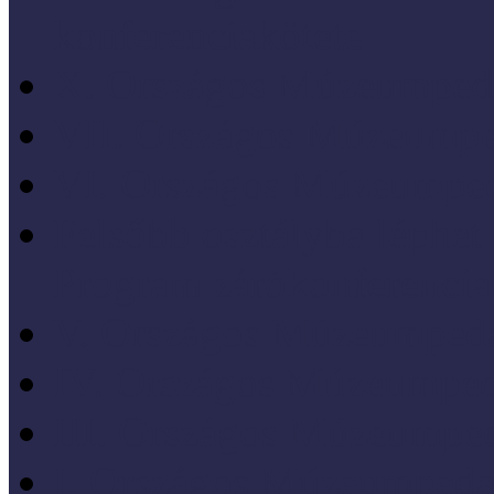
konferenciakötete
X. Országos Múzeumpeda
VII. Országos Múzeumpe
VI. Országos Múzeumped
Felsőbb osztályba léph
Program zárókonferencia
V. Országos Múzeumpeda
IV. Országos Múzeumped
III. Országos Múzeumped
I. Országos Múzeumpeda