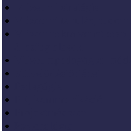
Múzeumi stratégia
Múzeumi tanulás, tudo
Múzeumokra vonatkozó jo
állásfoglalások
Múzeumpedagógiai móds
Művelődéstörténet
Pedagógia
PR, kommunikáció
Projektmódszer
Pszichológia