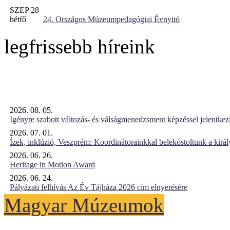
SZEP 28
hétfő
24. Országos Múzeumpedagógiai Évnyitó
legfrissebb híreink
2026. 08. 05.
Igényre szabott változás- és válságmenedzsment képzéssel jelent
2026. 07. 01.
Ízek, inklúzió, Veszprém: Koordinátorainkkal belekóstoltunk a kirá
2026. 06. 26.
Heritage in Motion Award
2026. 06. 24.
Pályázati felhívás Az Év Tájháza 2026 cím elnyerésére
Magyar Múzeumok