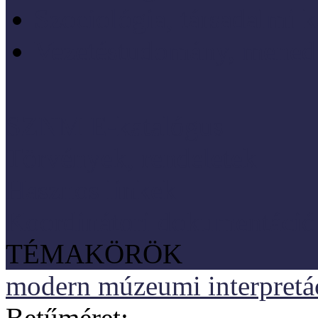
Szociológia, társadalmi 
Vezetéstudomány, mened
SZNM E-katalógus
Törvények, rendeletek
Hasznos linkek
Koordinátori dokumentáció
TÉMAKÖRÖK
modern múzeumi interpretáci
Betűméret: