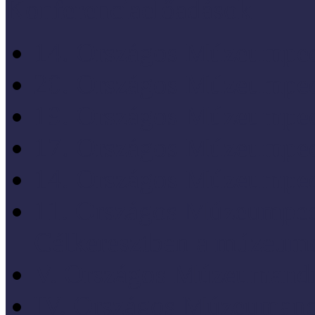
Konferenciaelőadások
14. Országos Múzeumped
20. Országos Múzeumped
19. Országos Múzeumped
17. Országos Múzeumped
14. Országos Múzeumped
11. Országos Múzeumped
Célkeresztben a múzeum
V. Országos Múzeumandr
IV. Országos Múzeumand