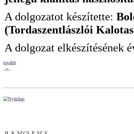
A dolgozatot készítette:
Bol
(Tordaszentlászlói Kalot
A dolgozat elkészítésének 
tovább
→
H
K
SZ
CS
P
SZ
V