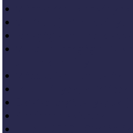
Módszertani kiadványok
Mintaprojekt kiadványo
Pedagógiai online kiadv
Múzeumpedagógiai Nívód
online kiadványai
Módszertani útmutatók
Tanulmányok, kutatások
Oktatási segédanyagok 
Konferenciakötetek
Európa 2020 - Stratégiák