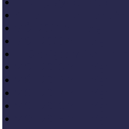
Hazai jó gyakorlatok
Külföldi múzeumok péld
MŐF2021 tanulságai
MÖF 2020 tanulságai
II. Országos Múzeumand
MÖF 2019 tanulságai
MŐF 2018 tanulságai
MÖF 2017 tanulságai
MÖF 2016 tanulságai
MÖF 2015 tanulságai