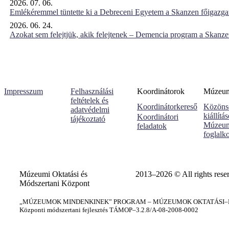
2026. 07. 06.
Emlékéremmel tüntette ki a Debreceni Egyetem a Skanzen főigazgat
2026. 06. 24.
Azokat sem felejtjük, akik felejtenek – Demencia program a Skanz
Impresszum
Felhasználási
Koordinátorok
Múzeumi
feltételek és
Koordinátorkereső
Közöns
adatvédelmi
kiállítá
Koordinátori
tájékoztató
Múzeum
feladatok
foglalk
Múzeumi Oktatási és
2013–2026 © All rights rese
Módszertani Központ
„MÚZEUMOK MINDENKINEK” PROGRAM – MÚZEUMOK OKTATÁSI–KÉ
Központi módszertani fejlesztés TÁMOP–3.2.8/A-08-2008-0002