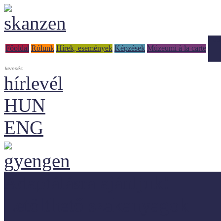
Tud
Főoldal
Rólunk
Hírek, események
Képzések
Múzeumi à la carte
hírlevél
HUN
ENG
Adaptálásra ajánljuk!
Letölthető szakanyagok