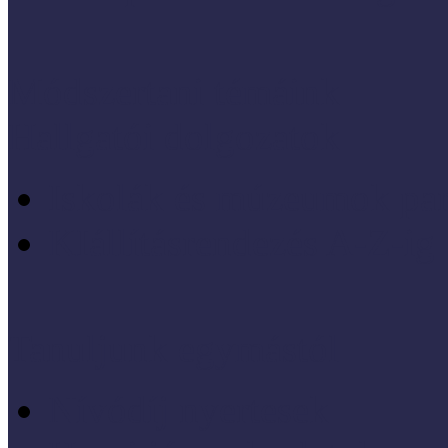
Módszertani témáink
Hallgatói dolgozatok
Iskolák és múzeumok par
KIállításrendezés A-Z-ig
Tanuljunk egymástól
Nívódíj nyertesek