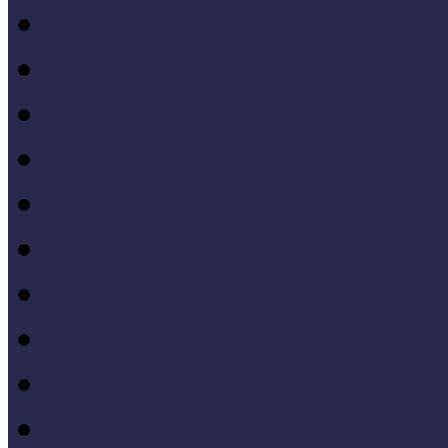
Gyűjtemény-menedzsme
Iskola és múzeum kapcso
IT alkalmazások a múze
Kiállítások tervezése, meg
Közönségkapcsolatok
Kutatások
Lifelong Learning
Múzeumandragógia
Múzeumi marketing
Múzeumi statisztika