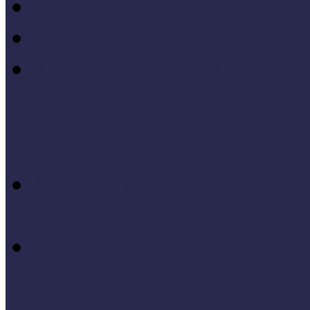
MÖF 2014 tanulságai
MÖF 2013 tanulságai
Tagállami tapasztalatok, 
Videók, kisfilmek
Múzeumi és könyvtári fej
keretében készült videók,
Élő történelem videók