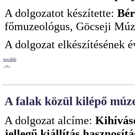
A dolgozatot készítette:
Bér
főmuzeológus, Göcseji Mú
A dolgozat elkészítésének é
tovább
→
A falak közül kilépő mú
A dolgozat alcíme:
Kihívás
jellegű kiállítás hasznosít