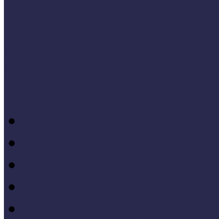
Cselekvő közösségek
Múzeumi és könyvtári fejl
Bibliográfia
Andragógia
Elméleti muzeológia
Felnőttképzés
Fogyatékkal élők múzeu
Forrásteremtés, pályázati