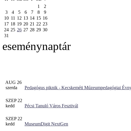
1
2
3
4
5
6
7
8
9
10
11
12
13
14
15
16
17
18
19
20
21
22
23
24
25
26
27
28
29
30
31
eseménynaptár
AUG 26
szerda
Pedagógus piknik - Kecskeméti Múzeumpedagógiai Évny
SZEP 22
kedd
Pécsi Tanuló Város Fesztivál
SZEP 22
kedd
MuseumDigit NextGen