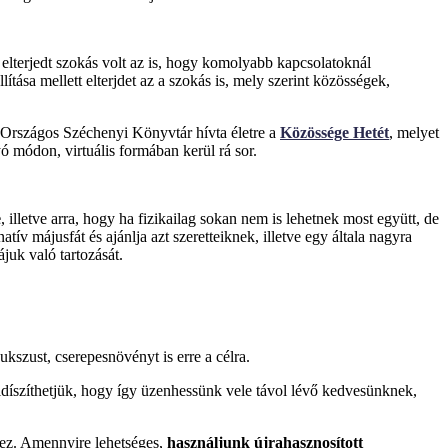
 elterjedt szokás volt az is, hogy komolyabb kapcsolatoknál
ása mellett elterjdet az a szokás is, mely szerint közösségek,
Országos Széchenyi Könyvtár hívta életre a
Közössége Hetét
, melyet
 módon, virtuális formában kerül rá sor.
e
, illetve arra, hogy ha fizikailag sokan nem is lehetnek most együtt, de
tív májusfát és ajánlja azt szeretteiknek, illetve egy általa nagyra
juk való tartozását.
ukszust, cserepesnövényt is erre a célra.
ldíszíthetjük, hogy így üzenhessünk vele távol lévő kedvesünknek,
hez. Amennyire lehetséges,
használjunk újrahasznosított