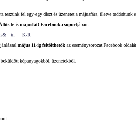
teszünk fel egy-egy díszt és üzenetet a májusfára, illetve tudósítunk 
Állíts te is májusfát! Facebook-csoport
jában:
ons&__tn__=K-R
jánlással
május 11-ig feltölthetők
az eseménysorozat Facebook oldal
a beküldött képanyagokból, üzenetekből.
pont