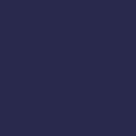
en készült videók, kisfilmek
resztben a múzeumok
ete
rókonferencia (2014)