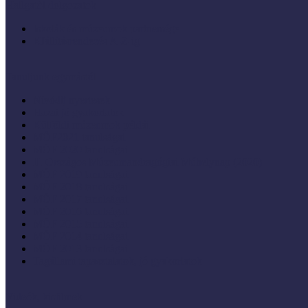
Hallgatói dolgozatok
Iskolák és múzeumok partnersége
KIállításrendezés A-Z-ig
Tanuljunk egymástól
Nívódíj nyertesek
Hazai jó gyakorlatok
Külföldi múzeumok példái
MŐF2021 tanulságai
MÖF 2020 tanulságai
II. Országos Múzeumandragógiai Műhelynap (2020)
MÖF 2019 tanulságai
MŐF 2018 tanulságai
MÖF 2017 tanulságai
MÖF 2016 tanulságai
MÖF 2015 tanulságai
MÖF 2014 tanulságai
MÖF 2013 tanulságai
Tagállami tapasztalatok, jó gyakorlatok
Videók, kisfilmek