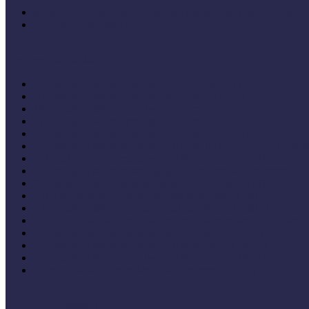
Múzeumi és könyvtári fejlesztések mindenkinek projekt keretéb
Élő történelem videók
Konferenciaelőadások
14. Országos Múzeumpedagógiai Konferencia (2022)
20. Országos Múzeumpedagógiai Évnyitó (2022)
19. Országos Múzeumpedagógiai Évnyitó
17. Országos Múzeumpedagógiai Évnyitó (2019)
14. Országos Múzeumpedagógiai Évnyitó (2016)
11. Országos Múzeumpedagógiai Évnyitó (2013) - 16+ Célke
V. Országos Múzeumandragógiai Konferencia Egerben
IV. Országos Múzeumandragógiai Konferencia konferenciaköt
X. Országos Múzeumpedagógiai Konferencia (2018)
VII. Országos Múzeumpedagógiai Konferencia (2015)
VI. Országos Múzeumpedagógiai Konferencia (2014)
Felsőbb osztályba léphet - Múzeumok Mindenkinek Program zá
V. Országos Múzeumpedagógiai Konferencia (2013)
IV. Országos Múzeumpedagógiai Konferencia (2012)
III. Országos Múzeumpedagógiai Konferencia (2011)
I. Országos Múzeumpedagógiai Konferencia (2009)
Cselekvő közösségek