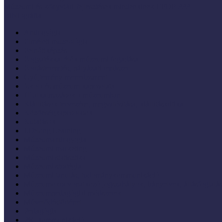
Múzeumi és könyvtári fejlesztések mindenkinek EFOP-333
Bibliográfia
Andragógia
Elméleti muzeológia
Felnőttképzés
Fogyatékkal élők múzeumi fogadása
Forrásteremtés, pályázati rendszer
Gyűjtemény-menedzsment
Iskola és múzeum kapcsolata
IT alkalmazások a múzeumban
Kiállítások tervezése, megvalósítása, kiállításkritika
Közönségkapcsolatok
Kutatások
Lifelong Learning
Múzeumandragógia
Múzeumi marketing
Múzeumi statisztika
Múzeumi stratégia
Múzeumi tanulás, tudománykommunikáció
Múzeumokra vonatkozó jogszabályok, irányelvek, állásfoglalá
Múzeumpedagógiai módszerek
Művelődéstörténet
Pedagógia
PR, kommunikáció