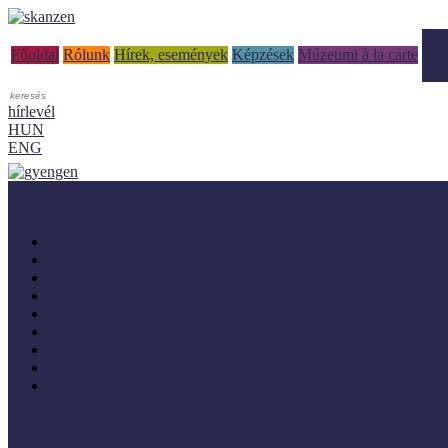
Tud
Főoldal
Rólunk
Hírek, események
Képzések
Múzeumi à la carte
hírlevél
HUN
ENG
Adaptálásra ajánljuk!
Letölthető szakanyagok
Módszertani kiadványok
Mintaprojekt kiadványok
Pedagógiai online kiadványok
Múzeumpedagógiai Nívódíj nyertes kezdeményezések online k
Módszertani útmutatók
Tanulmányok, kutatások
Oktatási segédanyagok (MúzeumIskola)
Konferenciakötetek
Európa 2020 - Stratégiák
Módszertani témáink