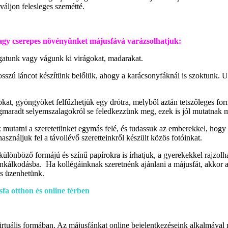
 váljon felesleges szemétté.
vagy cserepes növényünket májusfává varázsolhatjuk:
gatunk vagy vágunk ki virágokat, madarakat.
hosszú láncot készítünk belőlük, ahogy a karácsonyfáknál is szoktunk. U
, gyöngyöket felfűzhetjük egy drótra, melyből aztán tetszőleges formák
aradt selyemszalagokról se feledkezzünk meg, ezek is jól mutatnak 
 mutatni a szeretetünket egymás felé, és tudassuk az emberekkel, hogy
használjuk fel a távollévő szeretteinkről készült közös fotóinkat.
különböző formájú és színű papírokra is írhatjuk, a gyerekekkel rajzol
unkálkodásba. Ha kollégáinknak szeretnénk ajánlani a májusfát, akko
 is üzenhetünk.
irtuális formában. Az májusfánkat online bejelentkezéseink alkalmáva