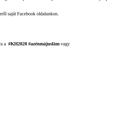
erről saját Facebook oldalunkon.
ára a
#KH2020 #azénmájusfám
vagy