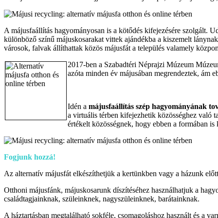
A májusfaállítás hagyományosan is a kötődés kifejezésére szolgált. U
különböző színű májuskosarakat vittek ajándékba a kiszemelt lánynak, 
városok, falvak állíthattak közös májusfát a település valamely közpon
2017-ben a Szabadtéri Néprajzi Múzeum Múzeumi
azóta minden év májusában megrendeztek, ám ebb
Idén a
májusfaállítás szép hagyományának tov
a virtuális térben kifejezhetik közösséghez való t
értékelt közösségnek, hogy ebben a formában is ki
Fogjunk hozzá!
Az alternatív májusfát elkészíthetjük a kertünkben vagy a házunk előtt
Otthoni májusfánk, májuskosarunk díszítéséhez használhatjuk a hagyo
családtagjainknak, szüleinknek, nagyszüleinknek, barátainknak.
A háztartásban megtalálható sokféle, csomagoláshoz használt és a va