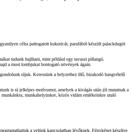
gyanilyen célra pattogatott kukoricát, parafából készült palackdugót
at tudunk hajlítani, mint például egy tavaszi pillangó.
majd a most lombjukat bontogató növények ágain.
 gondolunk rájuk. Keressünk a helyzethez illő, bizakodó hangvételű
hatunk is rá jelképes motívumot, amelyek a kivágás után jól mutatnak a
r a munkánkra, munkahelyünkre, közös vidám emlékeinkre utaló
l megmutathatjuk a velünk kapcsolatban lévőknek. Fényképet készítve