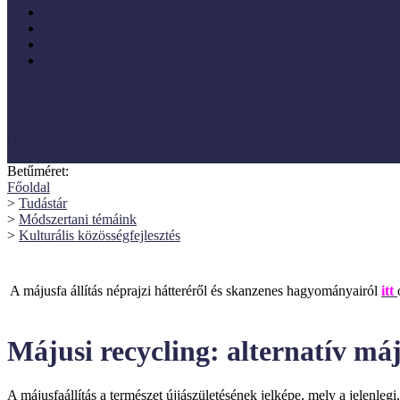
Projektmódszer
Pszichológia
Szociológia, társadalmi kapcsolatok és folyamatok
Vezetéstudomány, menedzsment, gazdálkodás
SZNM E-katalógus
Törvények, rendeletek
Hasznos linkek
Koordinátori dokumentáció
Betűméret:
Főoldal
>
Tudástár
>
Módszertani témáink
>
Kulturális közösségfejlesztés
A májusfa állítás néprajzi hátteréről és skanzenes hagyományairól
itt
Májusi recycling: alternatív máj
A májusfaállítás a természet újjászületésének jelképe, mely a jelenleg