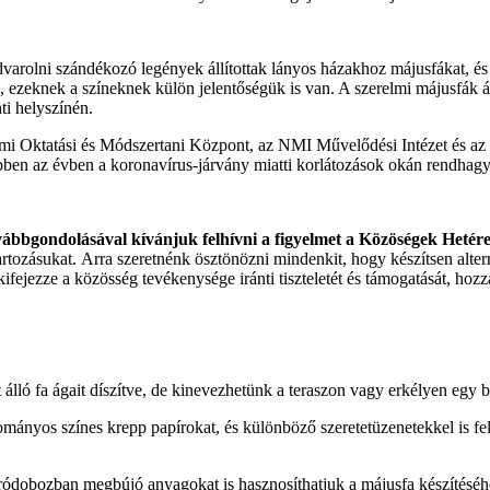
dvarolni szándékozó legények állítottak lányos házakhoz májusfákat, és
ezeknek a színeknek külön jelentőségük is van. A szerelmi májusfák állít
ti helyszínén.
 Oktatási és Módszertani Központ, az NMI Művelődési Intézet és az 
en az évben a koronavírus-járvány miatti korlátozások okán rendhagyó
ábbgondolásával kívánjuk felhívni a figyelmet a Közöségek Hetér
artozásukat. Arra szeretnénk ösztönözni mindenkit, hogy készítsen alterna
fejezze a közösség tevékenysége iránti tiszteletét és támogatását, hozzá
 álló fa ágait díszítve, de kinevezhetünk a teraszon vagy erkélyen egy b
mányos színes krepp papírokat, és különböző szeretetüzenetekkel is fe
rródobozban megbújó anyagokat is hasznosíthatjuk a májusfa készítésé