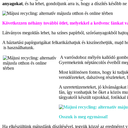
anyagokat
, és ha lehet, gondoljunk arra is, hogy a díszítés később ne
Következzen néhány további ötlet, melyekkel a kedvenc fánkat 
Látványos megoldás lehet, ha színes papírból, szóróanyagokból hajto
A háztartási papírgurigákat felkarikázhatjuk és kiszínezhetjük, majd 
is használhatunk.
A varrósdoboz mélyén kallódó gombokat
Gyermekeink néptáncolós éveiből megm
Most különösen fontos, hogy ki tudjuk
versidézeteket, dalszöveg részleteket, 
A szeretetüzeneteket, jó kívánságokat 
fán, így vonhatjuk be őket a közös m
tárgyakról készült rajzokkal, fotókkal
Osszuk is meg egymással!
Ha elkészültünk májusfánk díszítésével, tegyük közzé az eredményt v