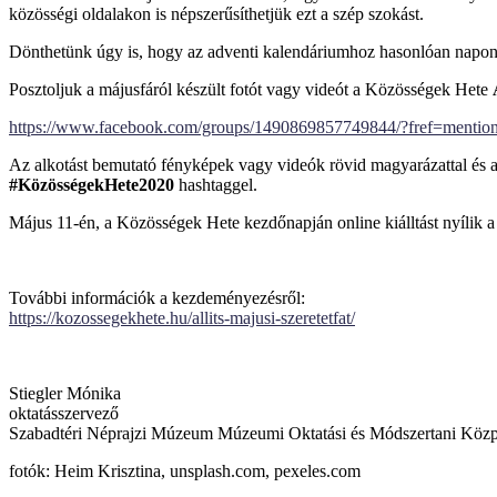
közösségi oldalakon is népszerűsíthetjük ezt a szép szokást.
Dönthetünk úgy is, hogy az adventi kalendáriumhoz hasonlóan naponta 
Posztoljuk a májusfáról készült fotót vagy videót a Közösségek Hete
https://www.facebook.com/groups/1490869857749844/?fref=menti
Az alkotást bemutató fényképek vagy videók rövid magyarázattal és a
#KözösségekHete2020
hashtaggel.
Május 11-én, a Közösségek Hete kezdőnapján online kiálltást nyílik 
További információk a kezdeményezésről:
https://kozossegekhete.hu/allits-majusi-szeretetfat/
Stiegler Mónika
oktatásszervező
Szabadtéri Néprajzi Múzeum Múzeumi Oktatási és Módszertani Köz
fotók: Heim Krisztina, unsplash.com, pexeles.com