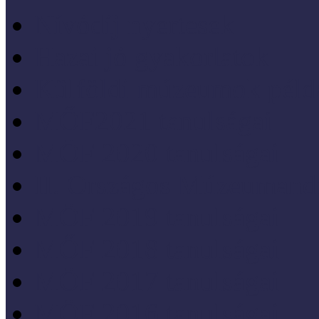
Nívódíj nyertesek
Hazai jó gyakorlatok
Külföldi múzeumok péld
MŐF2021 tanulságai
MÖF 2020 tanulságai
II. Országos Múzeumand
MÖF 2019 tanulságai
MŐF 2018 tanulságai
MÖF 2017 tanulságai
MÖF 2016 tanulságai