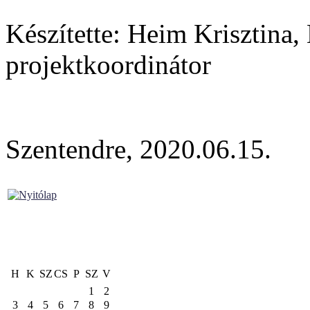
Készítette: Heim Krisztina
projektkoordinátor
Szentendre, 2020.06.15.
H
K
SZ
CS
P
SZ
V
1
2
3
4
5
6
7
8
9