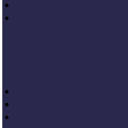
III. Országos Múzeumped
I. Országos Múzeumpeda
Cselekvő közösségek
Múzeumi és könyvtári fejl
Bibliográfia
Andragógia
Elméleti muzeológia
Felnőttképzés