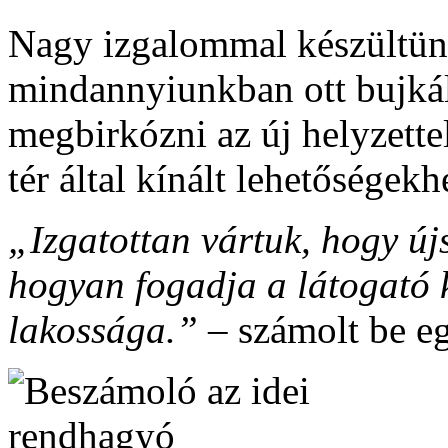
Nagy izgalommal készültün
mindannyiunkban ott bujkált
megbirkózni az új helyzettel
tér által kínált lehetőségekh
„Izgatottan vártuk, hogy ú
hogyan fogadja a látogató k
lakossága.”
– számolt be e