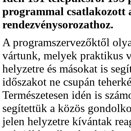
programmal csatlakozott a
rendezvénysorozathoz.
A programszervezőktől olya
vártunk, melyek praktikus v
helyzetre és másokat is seg
időszakot ne csupán teherké
Természetesen idén is számo
segítettük a közös gondolko
jelen helyzetre kívántak re