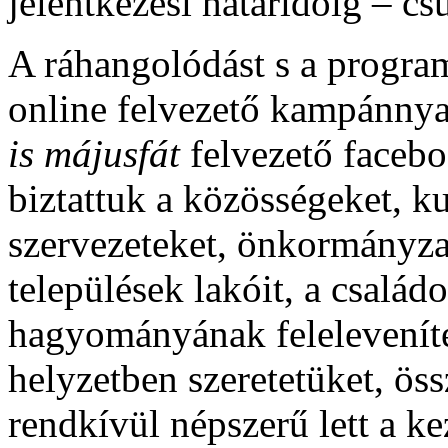
jelentkezési határidőig – csu
A ráhangolódást s a program
online felvezető kampánnya
is májusfát
felvezető faceb
biztattuk a közösségeket, ku
szervezeteket, önkormányzat
települések lakóit, a család
hagyományának feleleveníté
helyzetben szeretetüket, öss
rendkívül népszerű lett a 