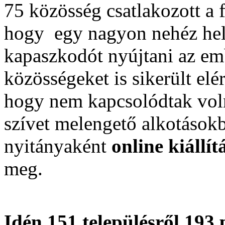
75 közösség csatlakozott a f
hogy egy nagyon nehéz hel
kapaszkodót nyújtani az emb
közösségeket is sikerült elé
hogy nem kapcsolódtak vol
szívet melengető alkotások
nyitányaként
online kiállít
meg.
Idén 151 településről 193