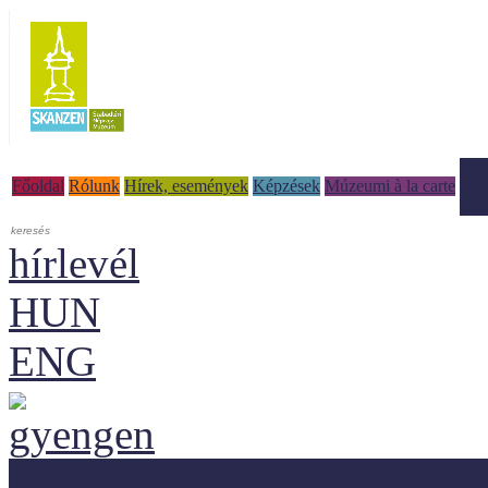
Tud
Főoldal
Rólunk
Hírek, események
Képzések
Múzeumi à la carte
hírlevél
HUN
ENG
Adaptálásra ajánljuk!