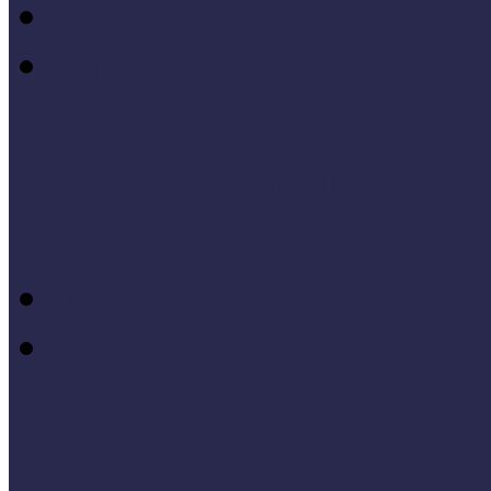
Konferenciakötetek
Európa 2020 - Stratégiák
Módszertani témáink
Hallgatói dolgozatok
Iskolák és múzeumok par
KIállításrendezés A-Z-ig
Tanuljunk egymástól