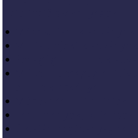
Letölthető szakanyagok
Módszertani kiadványok
Mintaprojekt kiadványo
Pedagógiai online kiadv
Múzeumpedagógiai Nívód
online kiadványai
Módszertani útmutatók
Tanulmányok, kutatások
Oktatási segédanyagok 