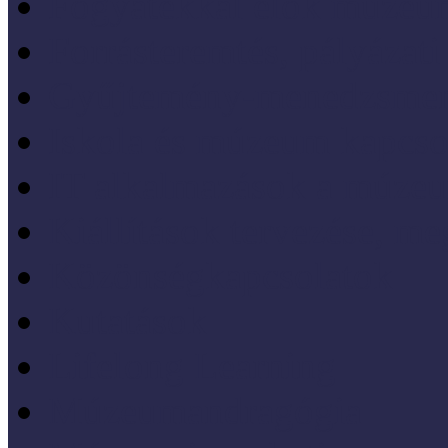
Fogyatékkal élők múzeu
Forrásteremtés, pályázati
Gyűjtemény-menedzsme
Iskola és múzeum kapcso
IT alkalmazások a múze
Kiállítások tervezése, meg
Közönségkapcsolatok
Kutatások
Lifelong Learning
Múzeumandragógia