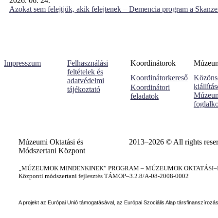
2026. 06. 24.
Azokat sem felejtjük, akik felejtenek – Demencia program a Skanz
Impresszum
Felhasználási
Koordinátorok
Múzeumi
feltételek és
Koordinátorkereső
Közöns
adatvédelmi
kiállítá
Koordinátori
tájékoztató
Múzeum
feladatok
foglalk
Múzeumi Oktatási és
2013–2026 © All rights rese
Módszertani Központ
„MÚZEUMOK MINDENKINEK” PROGRAM – MÚZEUMOK OKTATÁSI–KÉ
Központi módszertani fejlesztés TÁMOP–3.2.8/A-08-2008-0002
A projekt az Európai Unió támogatásával, az Európai Szociális Alap társfinanszírozá