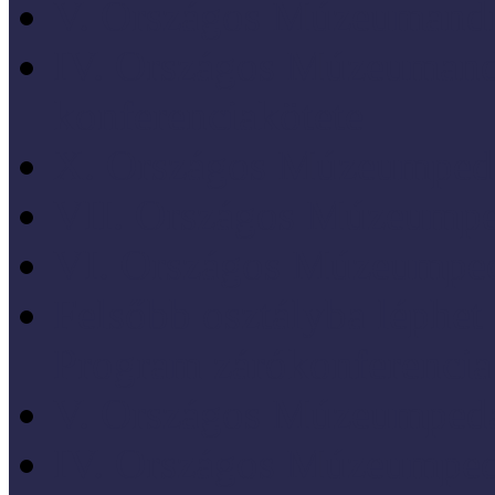
V. Országos Múzeumandr
IV. Országos Múzeumand
konferenciakötete
X. Országos Múzeumpeda
VII. Országos Múzeumpe
VI. Országos Múzeumped
Felsőbb osztályba léph
Program zárókonferencia
V. Országos Múzeumpeda
IV. Országos Múzeumped