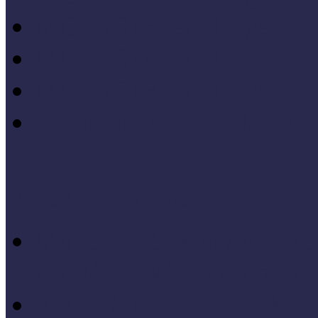
MÖF 2015 tanulságai
MÖF 2014 tanulságai
MÖF 2013 tanulságai
Tagállami tapasztalatok, 
Videók, kisfilmek
Múzeumi és könyvtári fej
keretében készült videók,
Élő történelem videók