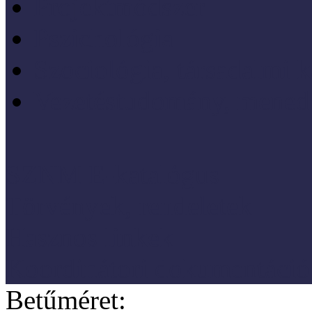
Projektmódszer
Pszichológia
Szociológia, társadalmi 
Vezetéstudomány, mened
SZNM E-katalógus
Törvények, rendeletek
Hasznos linkek
Koordinátori dokumentáció
Betűméret: