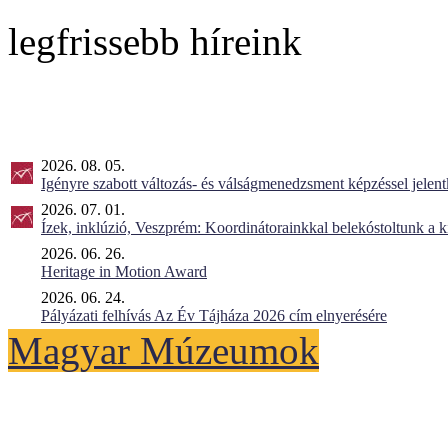
legfrissebb híreink
2026. 08. 05.
Igényre szabott változás- és válságmenedzsment képzéssel jel
2026. 07. 01.
Ízek, inklúzió, Veszprém: Koordinátorainkkal belekóstoltunk a 
2026. 06. 26.
Heritage in Motion Award
2026. 06. 24.
Pályázati felhívás Az Év Tájháza 2026 cím elnyerésére
Magyar Múzeumok