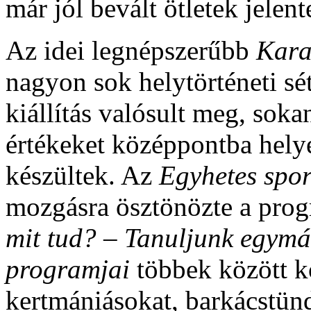
már jól bevált ötletek jelen
Az idei legnépszerűbb
Kara
nagyon sok helytörténeti sét
kiállítás valósult meg, sokan
értékeket középpontba helye
készültek. Az
Egyhetes spor
mozgásra ösztönözte a pro
mit tud? – Tanuljunk egymás
programjai
többek között k
kertmániásokat, barkácstün