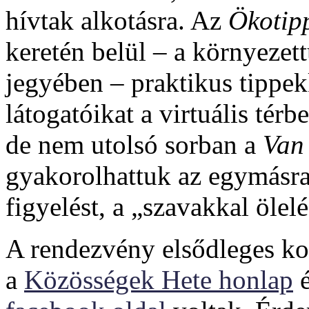
hívtak alkotásra. Az
Ökotip
keretén belül – a környezet
jegyében – praktikus tippekk
látogatóikat a virtuális tér
de nem utolsó sorban a
Van 
gyakorolhattuk az egymásra
figyelést, a „szavakkal ölelé
A rendezvény elsődleges k
a
Közösségek Hete honlap
é