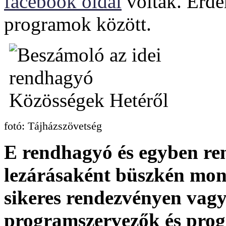
facebook oldal
voltak. Érde
programok között.
fotó: Tájházszövetség
E rendhagyó és egyben re
lezárásaként büszkén mon
sikeres rendezvényen vagy
programszervezők és prog