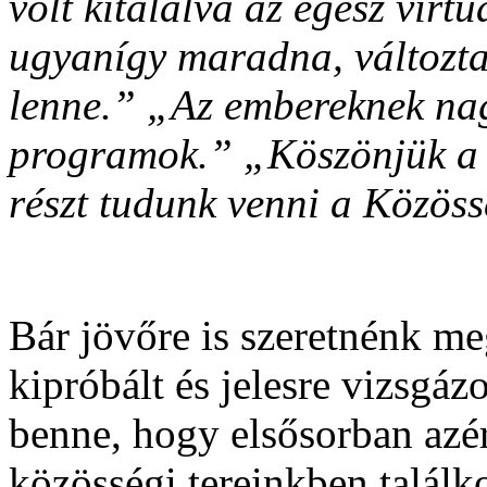
volt kitalálva az egész virt
ugyanígy maradna, változtat
lenne.” „Az embereknek nag
programok.” „Köszönjük a l
részt tudunk venni a Közös
Bár jövőre is szeretnénk meg
kipróbált és jelesre vizsgáz
benne, hogy elsősorban azé
közösségi tereinkben találk