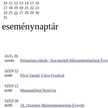
10
11
12
13
14
15
16
17
18
19
20
21
22
23
24
25
26
27
28
29
30
31
eseménynaptár
AUG 26
szerda
Pedagógus piknik - Kecskeméti Múzeumpedagógiai Évny
SZEP 22
kedd
Pécsi Tanuló Város Fesztivál
SZEP 22
kedd
MuseumDigit NextGen
SZEP 28
hétfő
24. Országos Múzeumpedagógiai Évnyitó