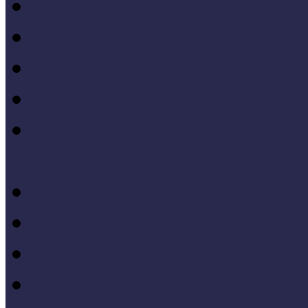
Múzeumi marketing
Múzeumi statisztika
Múzeumi stratégia
Múzeumi tanulás, tudo
Múzeumokra vonatkozó jo
állásfoglalások
Múzeumpedagógiai móds
Művelődéstörténet
Pedagógia
PR, kommunikáció