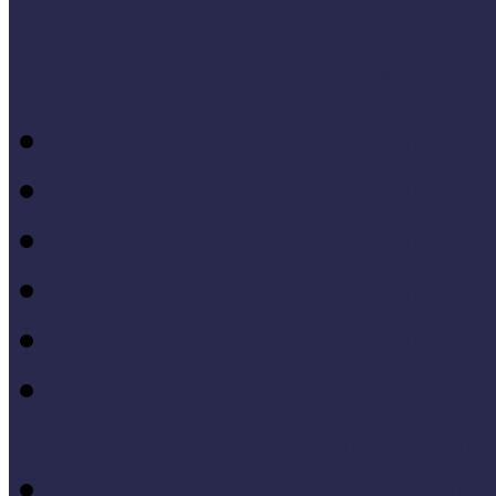
Konferenciaelőadások
14. Országos Múzeumped
20. Országos Múzeumped
19. Országos Múzeumped
17. Országos Múzeumped
14. Országos Múzeumped
11. Országos Múzeumped
Célkeresztben a múzeum
V. Országos Múzeumandr