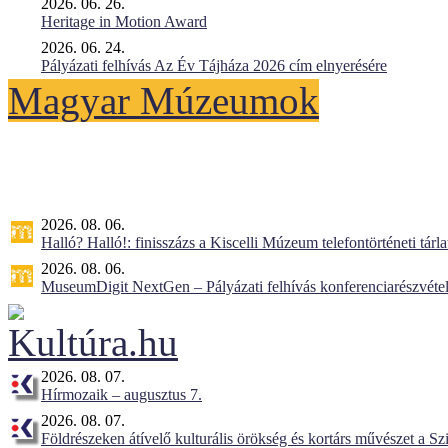
2026. 06. 26.
Heritage in Motion Award
2026. 06. 24.
Pályázati felhívás Az Év Tájháza 2026 cím elnyerésére
Magyar Múzeumok
2026. 08. 06.
Halló? Halló!: finisszázs a Kiscelli Múzeum telefontörténeti tárl
2026. 08. 06.
MuseumDigit NextGen – Pályázati felhívás konferenciarészvétel
2026. 08. 07.
Hírmozaik – augusztus 7.
2026. 08. 07.
Földrészeken átívelő kulturális örökség és kortárs művészet a 