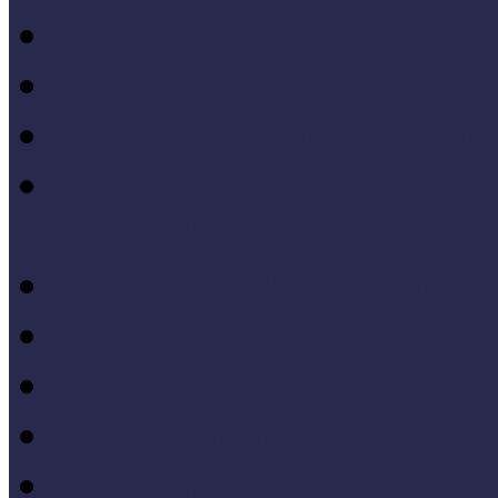
Múzeumi statisztika
Múzeumi stratégia
Múzeumi tanulás, tudo
Múzeumokra vonatkozó jo
állásfoglalások
Múzeumpedagógiai móds
Művelődéstörténet
Pedagógia
PR, kommunikáció
Projektmódszer