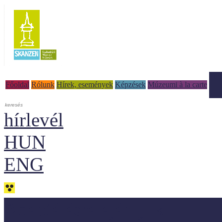
Tud
Főoldal
Rólunk
Hírek, események
Képzések
Múzeumi à la carte
hírlevél
HUN
ENG
Adaptálásra ajánljuk!