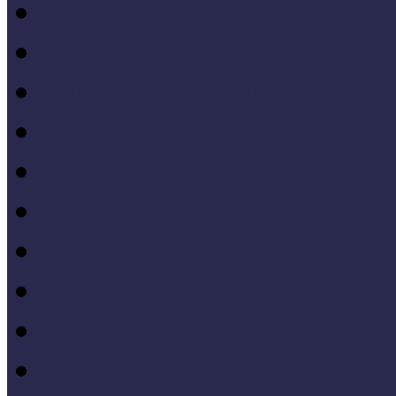
Nívódíj nyertesek
Hazai jó gyakorlatok
Külföldi múzeumok péld
MŐF2021 tanulságai
MÖF 2020 tanulságai
II. Országos Múzeumand
MÖF 2019 tanulságai
MŐF 2018 tanulságai
MÖF 2017 tanulságai
MÖF 2016 tanulságai