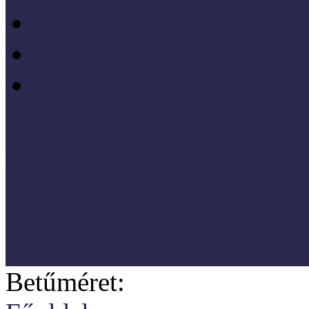
Pszichológia
Szociológia, társadalmi 
Vezetéstudomány, mened
SZNM E-katalógus
Törvények, rendeletek
Hasznos linkek
Koordinátori dokumentáció
Betűméret: