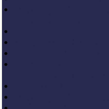
IV. Országos Múzeumand
konferenciakötete
X. Országos Múzeumpeda
VII. Országos Múzeumpe
VI. Országos Múzeumped
Felsőbb osztályba léph
Program zárókonferencia
V. Országos Múzeumpeda
IV. Országos Múzeumped
III. Országos Múzeumped