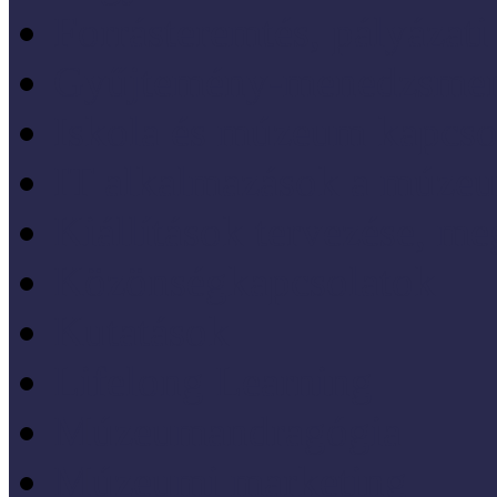
Forrásteremtés, pályázati
Gyűjtemény-menedzsme
Iskola és múzeum kapcso
IT alkalmazások a múze
Kiállítások tervezése, meg
Közönségkapcsolatok
Kutatások
Lifelong Learning
Múzeumandragógia
Múzeumi marketing