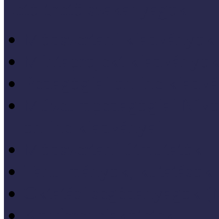
Letölthető szakanyagok
Módszertani kiadványok
Mintaprojekt kiadványo
Pedagógiai online kiadv
Múzeumpedagógiai Nívód
online kiadványai
Módszertani útmutatók
Tanulmányok, kutatások
Oktatási segédanyagok 
Konferenciakötetek