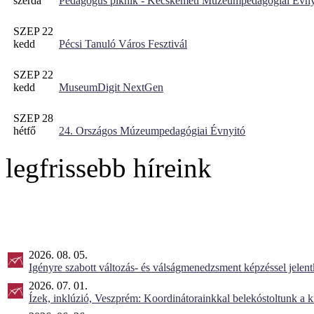
szerda
Pedagógus piknik - Kecskeméti Múzeumpedagógiai Évny
SZEP 22
kedd
Pécsi Tanuló Város Fesztivál
SZEP 22
kedd
MuseumDigit NextGen
SZEP 28
hétfő
24. Országos Múzeumpedagógiai Évnyitó
legfrissebb híreink
2026. 08. 05.
Igényre szabott változás- és válságmenedzsment képzéssel jel
2026. 07. 01.
Ízek, inklúzió, Veszprém: Koordinátorainkkal belekóstoltunk a 