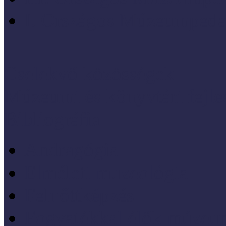
I. Országos Múzeumpeda
Cselekvő közösségek
Múzeumi és könyvtári fejl
Bibliográfia
Andragógia
Elméleti muzeológia
Felnőttképzés
Fogyatékkal élők múzeu