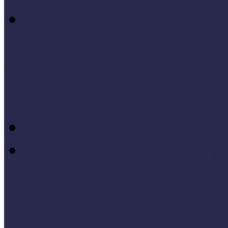
Európa 2020 - Stratégiák
Módszertani témáink
Hallgatói dolgozatok
Iskolák és múzeumok par
KIállításrendezés A-Z-ig
Tanuljunk egymástól