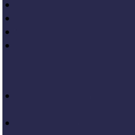
MÖF 2015 tanulságai
MÖF 2014 tanulságai
MÖF 2013 tanulságai
Tagállami tapasztalatok, 
Videók, kisfilmek
Múzeumi és könyvtári fej
keretében készült videók,
Élő történelem videók