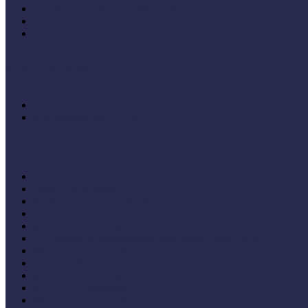
Oktatási segédanyagok (MúzeumIskola)
Konferenciakötetek
Európa 2020 - Stratégiák
Módszertani témáink
Hallgatói dolgozatok
Iskolák és múzeumok partnersége
KIállításrendezés A-Z-ig
Tanuljunk egymástól
Nívódíj nyertesek
Hazai jó gyakorlatok
Külföldi múzeumok példái
MŐF2021 tanulságai
MÖF 2020 tanulságai
II. Országos Múzeumandragógiai Műhelynap (2020)
MÖF 2019 tanulságai
MŐF 2018 tanulságai
MÖF 2017 tanulságai
MÖF 2016 tanulságai
MÖF 2015 tanulságai