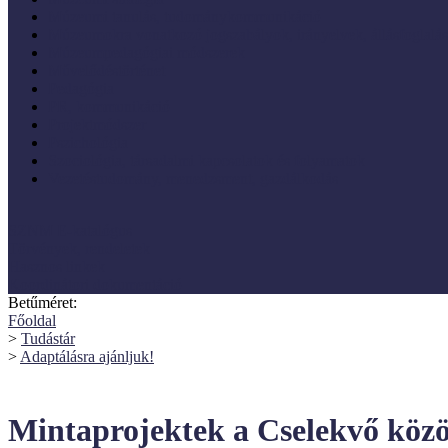
Múzeumi tanulás, tudománykommunikáció
Múzeumokra vonatkozó jogszabályok, irányelvek, állásfoglalá
Múzeumpedagógiai módszerek
Művelődéstörténet
Pedagógia
PR, kommunikáció
Projektmódszer
Pszichológia
Szociológia, társadalmi kapcsolatok és folyamatok
Vezetéstudomány, menedzsment, gazdálkodás
SZNM E-katalógus
Törvények, rendeletek
Hasznos linkek
Koordinátori dokumentáció
Betűméret:
Főoldal
>
Tudástár
>
Adaptálásra ajánljuk!
Mintaprojektek a Cselekvő közö