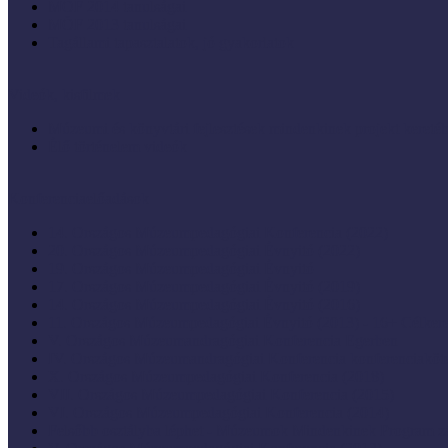
MÖF 2014 tanulságai
MÖF 2013 tanulságai
Tagállami tapasztalatok, jó gyakorlatok
Videók, kisfilmek
Múzeumi és könyvtári fejlesztések mindenkinek projekt keretéb
Élő történelem videók
Konferenciaelőadások
14. Országos Múzeumpedagógiai Konferencia (2022)
20. Országos Múzeumpedagógiai Évnyitó (2022)
19. Országos Múzeumpedagógiai Évnyitó
17. Országos Múzeumpedagógiai Évnyitó (2019)
14. Országos Múzeumpedagógiai Évnyitó (2016)
11. Országos Múzeumpedagógiai Évnyitó (2013) - 16+ Célke
V. Országos Múzeumandragógiai Konferencia Egerben
IV. Országos Múzeumandragógiai Konferencia konferenciaköt
X. Országos Múzeumpedagógiai Konferencia (2018)
VII. Országos Múzeumpedagógiai Konferencia (2015)
VI. Országos Múzeumpedagógiai Konferencia (2014)
Felsőbb osztályba léphet - Múzeumok Mindenkinek Program zá