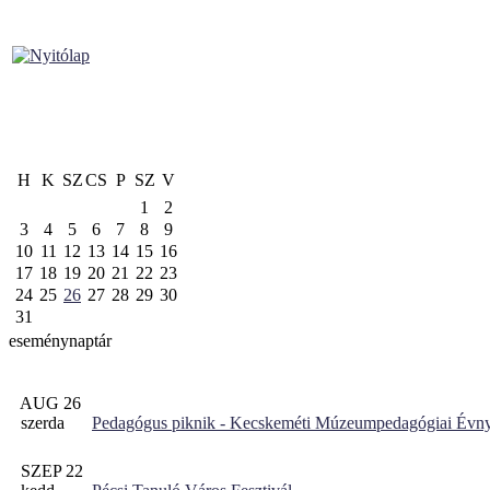
H
K
SZ
CS
P
SZ
V
1
2
3
4
5
6
7
8
9
10
11
12
13
14
15
16
17
18
19
20
21
22
23
24
25
26
27
28
29
30
31
eseménynaptár
AUG 26
szerda
Pedagógus piknik - Kecskeméti Múzeumpedagógiai Évny
SZEP 22