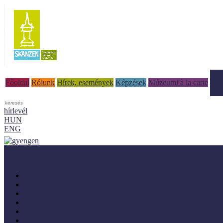
Tud
Főoldal
Rólunk
Hírek, események
Képzések
Múzeumi à la carte
hírlevél
HUN
ENG
Adaptálásra ajánljuk!
Letölthető szakanyagok
Módszertani kiadványok
Mintaprojekt kiadványok
Pedagógiai online kiadványok
Múzeumpedagógiai Nívódíj nyertes kezdeményezések online k
Módszertani útmutatók
Tanulmányok, kutatások