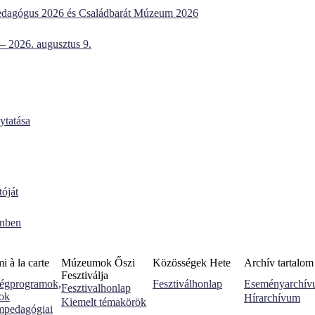
dagógus 2026 és Családbarát Múzeum 2026
 – 2026. augusztus 9.
lytatása
óját
enben
 à la carte
Múzeumok Őszi
Közösségek Hete
Archív tartalom
Fesztiválja
égprogramok,
Fesztiválhonlap
Eseményarchí
Fesztivalhonlap
sok
Hírarchívum
Kiemelt témakörök
pedagógiai