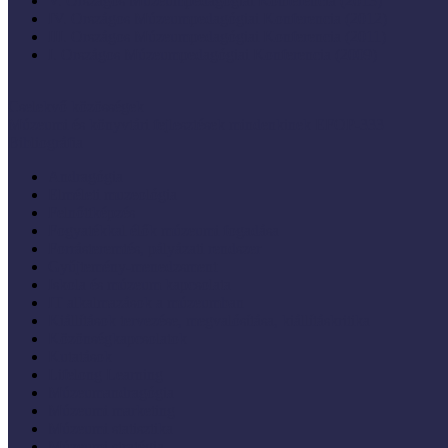
V. Országos Múzeumpedagógiai Konferencia (2013)
IV. Országos Múzeumpedagógiai Konferencia (2012)
III. Országos Múzeumpedagógiai Konferencia (2011)
I. Országos Múzeumpedagógiai Konferencia (2009)
Cselekvő közösségek
Múzeumi és könyvtári fejlesztések mindenkinek EFOP-333
Bibliográfia
Andragógia
Elméleti muzeológia
Felnőttképzés
Fogyatékkal élők múzeumi fogadása
Forrásteremtés, pályázati rendszer
Gyűjtemény-menedzsment
Iskola és múzeum kapcsolata
IT alkalmazások a múzeumban
Kiállítások tervezése, megvalósítása, kiállításkritika
Közönségkapcsolatok
Kutatások
Lifelong Learning
Múzeumandragógia
Múzeumi marketing
Múzeumi statisztika
Múzeumi stratégia