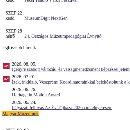
kedd
Pécsi Tanuló Város Fesztivál
SZEP 22
kedd
MuseumDigit NextGen
SZEP 28
hétfő
24. Országos Múzeumpedagógiai Évnyitó
legfrissebb híreink
2026. 08. 05.
Igényre szabott változás- és válságmenedzsment képzéssel jel
2026. 07. 01.
Ízek, inklúzió, Veszprém: Koordinátorainkkal belekóstoltunk a 
2026. 06. 26.
Heritage in Motion Award
2026. 06. 24.
Pályázati felhívás Az Év Tájháza 2026 cím elnyerésére
Magyar Múzeumok