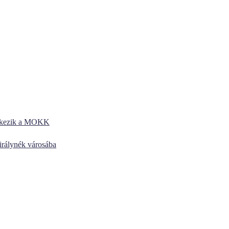
entkezik a MOKK
királynék városába