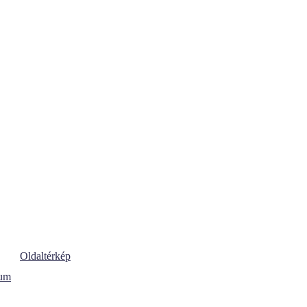
Oldaltérkép
vum