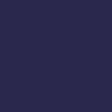
en készült videók, kisfilmek
resztben a múzeumok
ete
rókonferencia (2014)