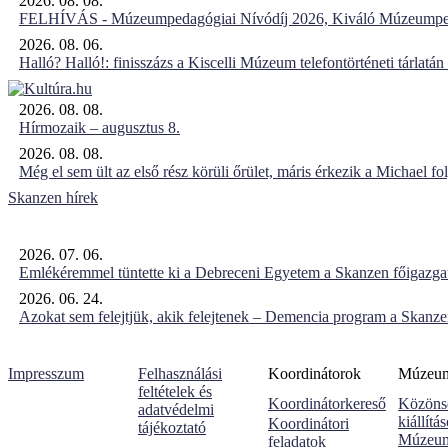
2026. 08. 08.
FELHÍVÁS - Múzeumpedagógiai Nívódíj 2026, Kiváló Múzeumpe
2026. 08. 06.
Halló? Halló!: finisszázs a Kiscelli Múzeum telefontörténeti tárlatán
2026. 08. 08.
Hírmozaik – augusztus 8.
2026. 08. 08.
Még el sem ült az első rész körüli őrület, máris érkezik a Michael fo
Skanzen hírek
2026. 07. 06.
Emlékéremmel tüntette ki a Debreceni Egyetem a Skanzen főigazgat
2026. 06. 24.
Azokat sem felejtjük, akik felejtenek – Demencia program a Skanz
Impresszum
Felhasználási
Koordinátorok
Múzeumi
feltételek és
Koordinátorkereső
Közöns
adatvédelmi
kiállítá
Koordinátori
tájékoztató
Múzeum
feladatok