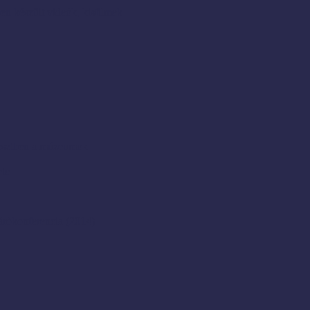
en készült videók, kisfilmek
resztben a múzeumok
ete
rókonferencia (2014)