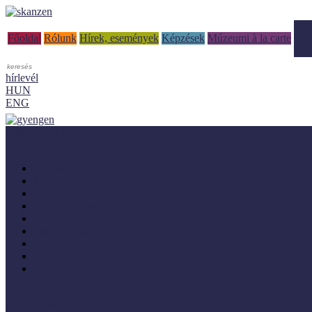
Tud
Főoldal
Rólunk
Hírek, események
Képzések
Múzeumi à la carte
hírlevél
HUN
ENG
Adaptálásra ajánljuk!
Letölthető szakanyagok
Módszertani kiadványok
Mintaprojekt kiadványok
Pedagógiai online kiadványok
Múzeumpedagógiai Nívódíj nyertes kezdeményezések online k
Módszertani útmutatók
Tanulmányok, kutatások
Oktatási segédanyagok (MúzeumIskola)
Konferenciakötetek
Európa 2020 - Stratégiák
Módszertani témáink