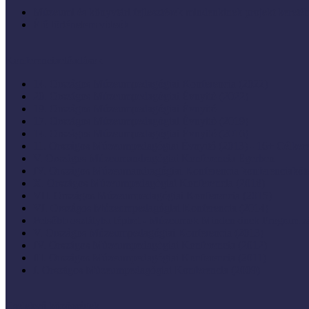
Múzeumi és könyvtári fejlesztések mindenkinek projekt keretéb
Élő történelem videók
Konferenciaelőadások
14. Országos Múzeumpedagógiai Konferencia (2022)
20. Országos Múzeumpedagógiai Évnyitó (2022)
19. Országos Múzeumpedagógiai Évnyitó
17. Országos Múzeumpedagógiai Évnyitó (2019)
14. Országos Múzeumpedagógiai Évnyitó (2016)
11. Országos Múzeumpedagógiai Évnyitó (2013) - 16+ Célke
V. Országos Múzeumandragógiai Konferencia Egerben
IV. Országos Múzeumandragógiai Konferencia konferenciaköt
X. Országos Múzeumpedagógiai Konferencia (2018)
VII. Országos Múzeumpedagógiai Konferencia (2015)
VI. Országos Múzeumpedagógiai Konferencia (2014)
Felsőbb osztályba léphet - Múzeumok Mindenkinek Program zá
V. Országos Múzeumpedagógiai Konferencia (2013)
IV. Országos Múzeumpedagógiai Konferencia (2012)
III. Országos Múzeumpedagógiai Konferencia (2011)
I. Országos Múzeumpedagógiai Konferencia (2009)
Cselekvő közösségek