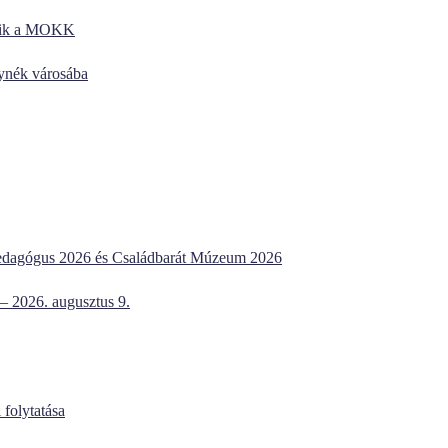
kezik a MOKK
lynék városába
dagógus 2026 és Családbarát Múzeum 2026
 – 2026. augusztus 9.
 folytatása