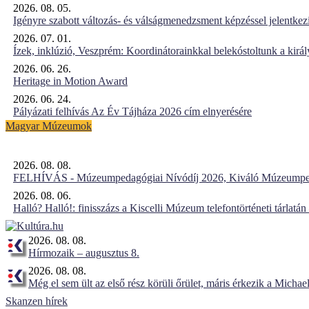
2026. 08. 05.
Igényre szabott változás- és válságmenedzsment képzéssel jelent
2026. 07. 01.
Ízek, inklúzió, Veszprém: Koordinátorainkkal belekóstoltunk a kirá
2026. 06. 26.
Heritage in Motion Award
2026. 06. 24.
Pályázati felhívás Az Év Tájháza 2026 cím elnyerésére
Magyar Múzeumok
2026. 08. 08.
FELHÍVÁS - Múzeumpedagógiai Nívódíj 2026, Kiváló Múzeumpe
2026. 08. 06.
Halló? Halló!: finisszázs a Kiscelli Múzeum telefontörténeti tárlatán
2026. 08. 08.
Hírmozaik – augusztus 8.
2026. 08. 08.
Még el sem ült az első rész körüli őrület, máris érkezik a Michael
Skanzen hírek