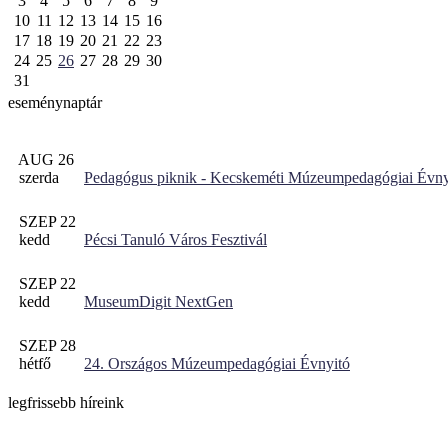
3
4
5
6
7
8
9
10
11
12
13
14
15
16
17
18
19
20
21
22
23
24
25
26
27
28
29
30
31
eseménynaptár
AUG 26
szerda
Pedagógus piknik - Kecskeméti Múzeumpedagógiai Évny
SZEP 22
kedd
Pécsi Tanuló Város Fesztivál
SZEP 22
kedd
MuseumDigit NextGen
SZEP 28
hétfő
24. Országos Múzeumpedagógiai Évnyitó
legfrissebb híreink