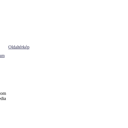
Oldaltérkép
vum
com
dia