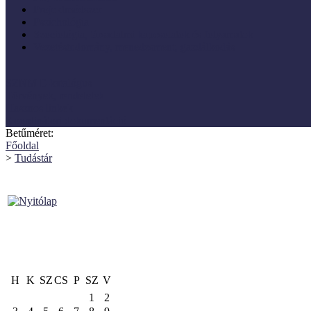
Projektmódszer
Pszichológia
Szociológia, társadalmi kapcsolatok és folyamatok
Vezetéstudomány, menedzsment, gazdálkodás
SZNM E-katalógus
Törvények, rendeletek
Hasznos linkek
Koordinátori dokumentáció
Betűméret:
Főoldal
>
Tudástár
H
K
SZ
CS
P
SZ
V
1
2