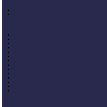
Hallgatói dolgozatok
Iskolák és múzeumok partnersége
KIállításrendezés A-Z-ig
Tanuljunk egymástól
Nívódíj nyertesek
Hazai jó gyakorlatok
Külföldi múzeumok példái
MŐF2021 tanulságai
MÖF 2020 tanulságai
II. Országos Múzeumandragógiai Műhelynap (2020)
MÖF 2019 tanulságai
MŐF 2018 tanulságai
MÖF 2017 tanulságai
MÖF 2016 tanulságai
MÖF 2015 tanulságai
MÖF 2014 tanulságai
MÖF 2013 tanulságai
Tagállami tapasztalatok, jó gyakorlatok
Videók, kisfilmek