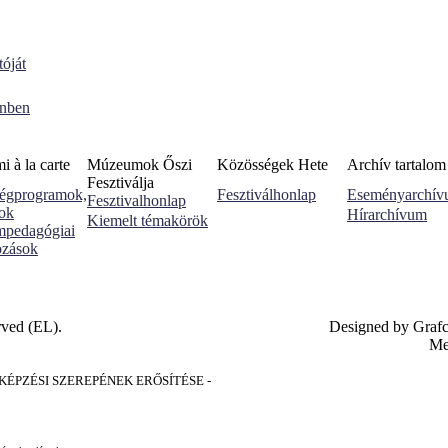
óját
enben
 à la carte
Múzeumok Őszi
Közösségek Hete
Archív tartalom
Fesztiválja
égprogramok,
Fesztiválhonlap
Eseményarchí
Fesztivalhonlap
sok
Hírarchívum
Kiemelt témakörök
pedagógiai
ozások
rved (EL).
Designed by Graf
Me
PZÉSI SZEREPÉNEK ERŐSÍTÉSE -