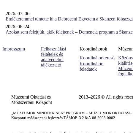
2026. 07. 06.
Emlékéremmel tüntette ki a Debreceni Egyetem a Skanzen főigazgat
2026. 06. 24.
Azokat sem felejtjük, akik felejtenek – Demencia program a Skanz
Impresszum
Felhasználási
Koordinátorok
Múzeumi
feltételek és
Koordinátorkereső
Közöns
adatvédelmi
kiállítá
Koordinátori
tájékoztató
Múzeum
feladatok
foglalk
Múzeumi Oktatási és
2013–2026 © All rights rese
Módszertani Központ
„MÚZEUMOK MINDENKINEK” PROGRAM – MÚZEUMOK OKTATÁSI–KÉ
Központi módszertani fejlesztés TÁMOP–3.2.8/A-08-2008-0002