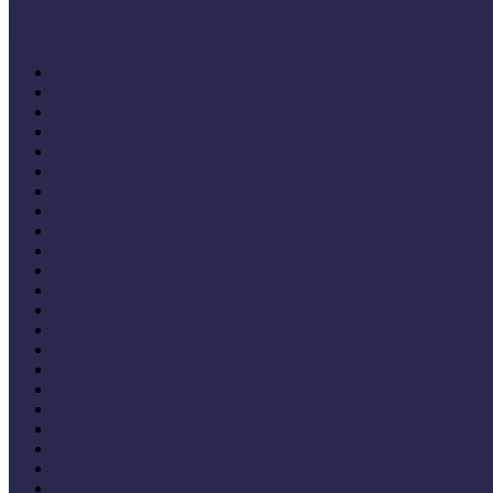
Múzeumi és könyvtári fejlesztések mindenkinek EFOP-333
Bibliográfia
Andragógia
Elméleti muzeológia
Felnőttképzés
Fogyatékkal élők múzeumi fogadása
Forrásteremtés, pályázati rendszer
Gyűjtemény-menedzsment
Iskola és múzeum kapcsolata
IT alkalmazások a múzeumban
Kiállítások tervezése, megvalósítása, kiállításkritika
Közönségkapcsolatok
Kutatások
Lifelong Learning
Múzeumandragógia
Múzeumi marketing
Múzeumi statisztika
Múzeumi stratégia
Múzeumi tanulás, tudománykommunikáció
Múzeumokra vonatkozó jogszabályok, irányelvek, állásfoglalá
Múzeumpedagógiai módszerek
Művelődéstörténet
Pedagógia
PR, kommunikáció