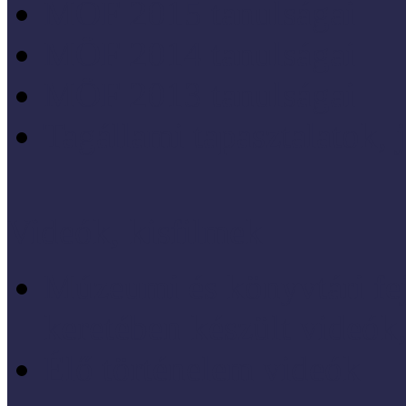
MÖF 2015 tanulságai
MÖF 2014 tanulságai
MÖF 2013 tanulságai
Tagállami tapasztalatok, 
Videók, kisfilmek
Múzeumi és könyvtári fej
keretében készült videók,
Élő történelem videók