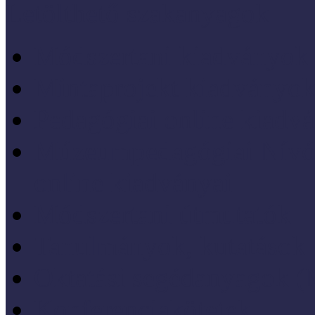
Letölthető szakanyagok
Módszertani kiadványok
Mintaprojekt kiadványo
Pedagógiai online kiadv
Múzeumpedagógiai Nívód
online kiadványai
Módszertani útmutatók
Tanulmányok, kutatások
Oktatási segédanyagok 
Konferenciakötetek