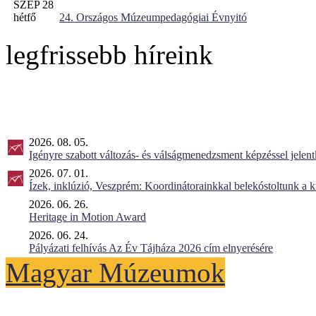
SZEP 28
hétfő
24. Országos Múzeumpedagógiai Évnyitó
legfrissebb híreink
2026. 08. 05.
Igényre szabott változás- és válságmenedzsment képzéssel jel
2026. 07. 01.
Ízek, inklúzió, Veszprém: Koordinátorainkkal belekóstoltunk a 
2026. 06. 26.
Heritage in Motion Award
2026. 06. 24.
Pályázati felhívás Az Év Tájháza 2026 cím elnyerésére
Magyar Múzeumok