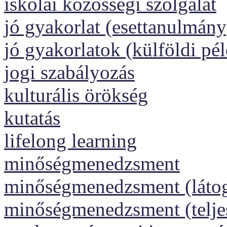
iskolai közösségi szolgálat
jó gyakorlat (esettanulmány
jó gyakorlatok (külföldi pé
jogi szabályozás
kulturális örökség
kutatás
lifelong learning
minőségmenedzsment
minőségmenedzsment (láto
minőségmenedzsment (telj