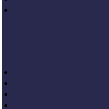
I. Országos Múzeumpeda
Cselekvő közösségek
Múzeumi és könyvtári fejl
Bibliográfia
Andragógia
Elméleti muzeológia
Felnőttképzés
Fogyatékkal élők múzeu