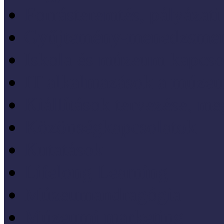
Forrásteremtés, pályázati
Gyűjtemény-menedzsme
Iskola és múzeum kapcso
IT alkalmazások a múze
Kiállítások tervezése, meg
Közönségkapcsolatok
Kutatások
Lifelong Learning
Múzeumandragógia
Múzeumi marketing