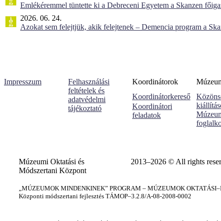
Emlékéremmel tüntette ki a Debreceni Egyetem a Skanzen főiga
2026. 06. 24.
Azokat sem felejtjük, akik felejtenek – Demencia program a Sk
Impresszum
Felhasználási
Koordinátorok
Múzeumi
feltételek és
Koordinátorkereső
Közöns
adatvédelmi
kiállítá
Koordinátori
tájékoztató
Múzeum
feladatok
foglalk
Múzeumi Oktatási és
2013–2026 © All rights rese
Módszertani Központ
„MÚZEUMOK MINDENKINEK” PROGRAM – MÚZEUMOK OKTATÁSI–KÉ
Központi módszertani fejlesztés TÁMOP–3.2.8/A-08-2008-0002