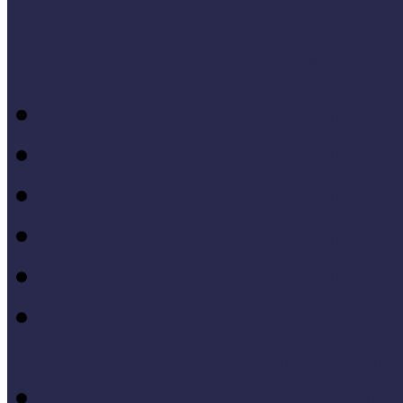
Konferenciaelőadások
14. Országos Múzeumped
20. Országos Múzeumped
19. Országos Múzeumped
17. Országos Múzeumped
14. Országos Múzeumped
11. Országos Múzeumped
Célkeresztben a múzeum
V. Országos Múzeumandr