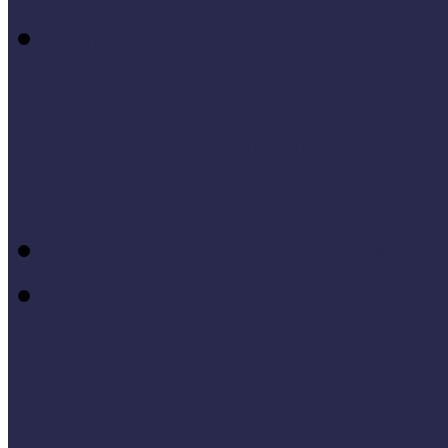
Európa 2020 - Stratégiák
Módszertani témáink
Hallgatói dolgozatok
Iskolák és múzeumok par
KIállításrendezés A-Z-ig
Tanuljunk egymástól