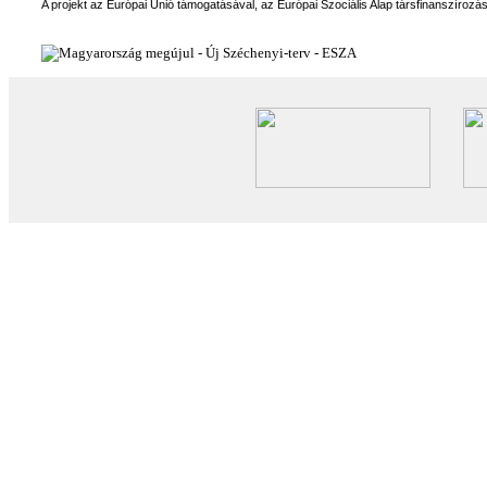
A projekt az Európai Unió támogatásával, az Európai Szociális Alap társfinanszírozá