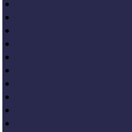
Nívódíj nyertesek
Hazai jó gyakorlatok
Külföldi múzeumok péld
MŐF2021 tanulságai
MÖF 2020 tanulságai
II. Országos Múzeumand
MÖF 2019 tanulságai
MŐF 2018 tanulságai
MÖF 2017 tanulságai
MÖF 2016 tanulságai