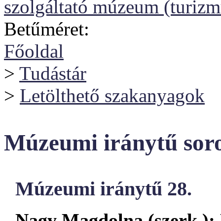
szolgáltató múzeum (turizm
Betűméret:
Főoldal
>
Tudástár
>
Letölthető szakanyagok
Múzeumi iránytű sor
Múzeumi iránytű 28.
Nagy Magdolna (szerk.):