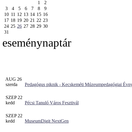
1
2
3
4
5
6
7
8
9
10
11
12
13
14
15
16
17
18
19
20
21
22
23
24
25
26
27
28
29
30
31
eseménynaptár
AUG 26
szerda
Pedagógus piknik - Kecskeméti Múzeumpedagógiai Évny
SZEP 22
kedd
Pécsi Tanuló Város Fesztivál
SZEP 22
kedd
MuseumDigit NextGen