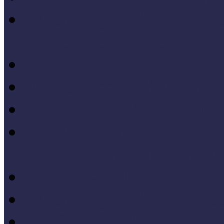
IV. Országos Múzeumand
konferenciakötete
X. Országos Múzeumpeda
VII. Országos Múzeumpe
VI. Országos Múzeumped
Felsőbb osztályba léph
Program zárókonferencia
V. Országos Múzeumpeda
IV. Országos Múzeumped
III. Országos Múzeumped