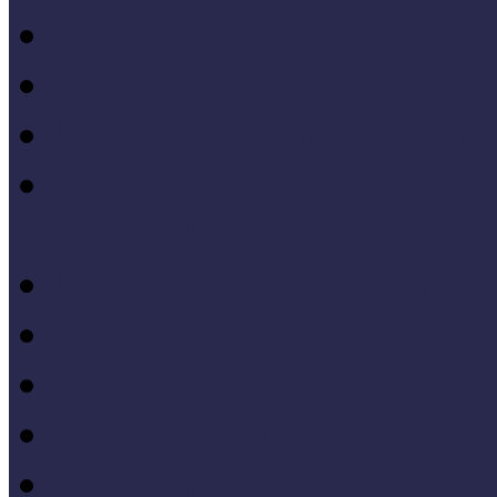
Múzeumi statisztika
Múzeumi stratégia
Múzeumi tanulás, tudo
Múzeumokra vonatkozó jo
állásfoglalások
Múzeumpedagógiai móds
Művelődéstörténet
Pedagógia
PR, kommunikáció
Projektmódszer