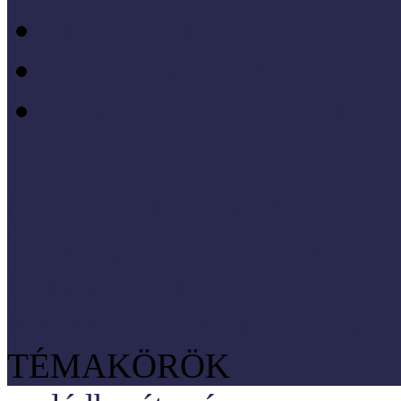
Pszichológia
Szociológia, társadalmi 
Vezetéstudomány, mened
SZNM E-katalógus
Törvények, rendeletek
Hasznos linkek
Koordinátori dokumentáció
TÉMAKÖRÖK