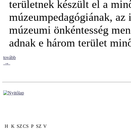
területnek készült el a min
múzeumpedagógiának, az is
múzeumi önkéntesség mene
adnak e három terület min
tovább
→
H
K
SZ
CS
P
SZ
V