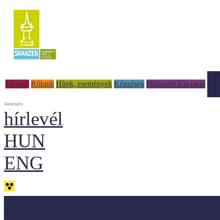
Tud
Főoldal
Rólunk
Hírek, események
Képzések
Múzeumi à la carte
hírlevél
HUN
ENG
Adaptálásra ajánljuk!