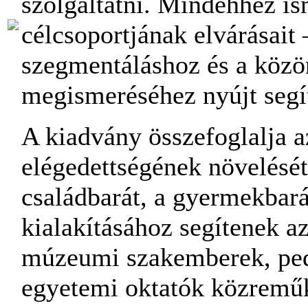
szolgáltatni. Mindehhez ism
célcsoportjának elvárásait –
szegmentáláshoz és a közö
megismeréséhez nyújt segí
A kiadvány összefoglalja az
elégedettségének növelését 
családbarát, a gyermekbar
kialakításához segítenek 
múzeumi szakemberek, pe
egyetemi oktatók közremű