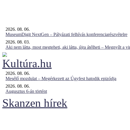
2026. 08. 06.
MuseumDigit NextGen – Pályázati felhívás konferenciarészvételre
2026. 08. 03.
Aki nem látta, most megteheti, aki látta, újra átélheti – Megnyílt a virt
2026. 08. 06.
Mesélő mozdulat – Megérkezett az Úgyfest hatodik epizódja
2026. 08. 06.
Augusztus 6-án történt
Skanzen hírek