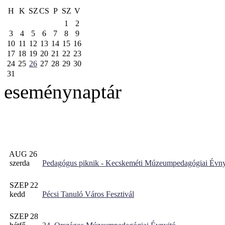
H
K
SZ
CS
P
SZ
V
1
2
3
4
5
6
7
8
9
10
11
12
13
14
15
16
17
18
19
20
21
22
23
24
25
26
27
28
29
30
31
eseménynaptár
AUG 26
szerda
Pedagógus piknik - Kecskeméti Múzeumpedagógiai Évny
SZEP 22
kedd
Pécsi Tanuló Város Fesztivál
SZEP 28