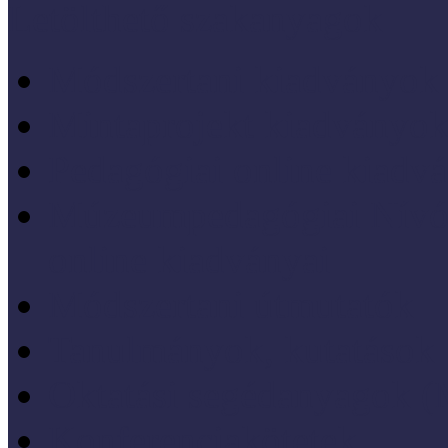
Letölthető szakanyagok
Módszertani kiadványok
Mintaprojekt kiadványo
Pedagógiai online kiadv
Múzeumpedagógiai Nívód
online kiadványai
Módszertani útmutatók
Tanulmányok, kutatások
Oktatási segédanyagok 
Konferenciakötetek