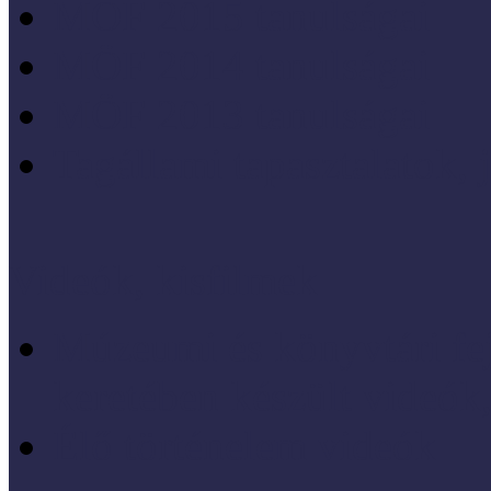
MÖF 2015 tanulságai
MÖF 2014 tanulságai
MÖF 2013 tanulságai
Tagállami tapasztalatok, 
Videók, kisfilmek
Múzeumi és könyvtári fej
keretében készült videók,
Élő történelem videók