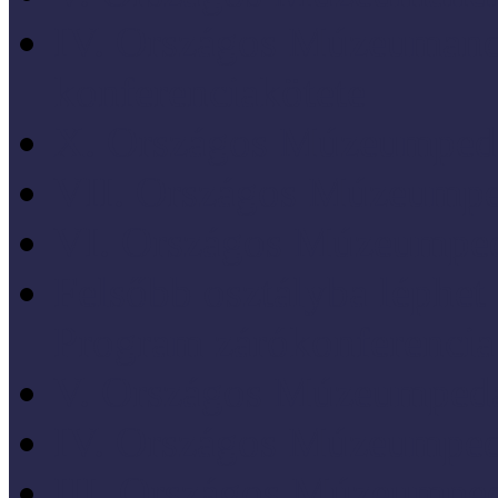
IV. Országos Múzeumand
konferenciakötete
X. Országos Múzeumpeda
VII. Országos Múzeumpe
VI. Országos Múzeumped
Felsőbb osztályba léph
Program zárókonferencia
V. Országos Múzeumpeda
IV. Országos Múzeumped
III. Országos Múzeumped