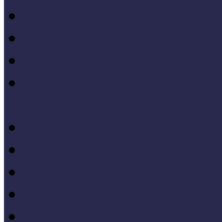
Múzeumi statisztika
Múzeumi stratégia
Múzeumi tanulás, tudo
Múzeumokra vonatkozó jo
állásfoglalások
Múzeumpedagógiai móds
Művelődéstörténet
Pedagógia
PR, kommunikáció
Projektmódszer