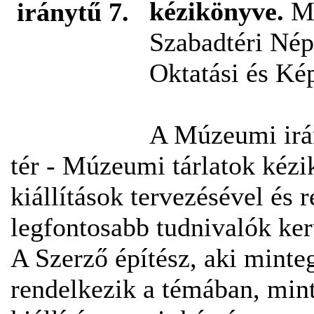
kézikönyve.
Mú
Szabadtéri Né
Oktatási és Ké
A Múzeumi irány
tér - Múzeumi tárlatok ké
kiállítások tervezésével és 
legfontosabb tudnivalók ker
A Szerző építész, aki minteg
rendelkezik a témában, min