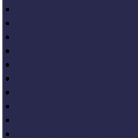
Forrásteremtés, pályázati
Gyűjtemény-menedzsme
Iskola és múzeum kapcso
IT alkalmazások a múze
Kiállítások tervezése, meg
Közönségkapcsolatok
Kutatások
Lifelong Learning
Múzeumandragógia
Múzeumi marketing