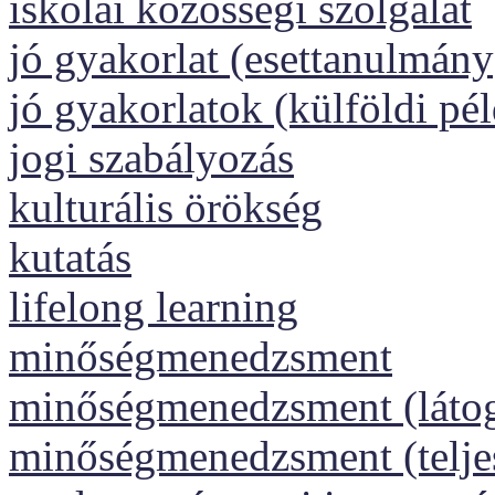
iskolai közösségi szolgálat
jó gyakorlat (esettanulmány
jó gyakorlatok (külföldi pé
jogi szabályozás
kulturális örökség
kutatás
lifelong learning
minőségmenedzsment
minőségmenedzsment (láto
minőségmenedzsment (telj