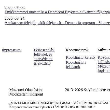
2026. 07. 06.
Emlékéremmel tüntette ki a Debreceni Egyetem a Skanzen főigazgat
2026. 06. 24.
Azokat sem felejtjük, akik felejtenek – Demencia program a Skanz
Impresszum
Felhasználási
Koordinátorok
Múzeumi
feltételek és
Koordinátorkereső
Közöns
adatvédelmi
kiállítá
Koordinátori
tájékoztató
Múzeum
feladatok
foglalk
Múzeumi Oktatási és
2013–2026 © All rights rese
Módszertani Központ
„MÚZEUMOK MINDENKINEK” PROGRAM – MÚZEUMOK OKTATÁSI–KÉ
Központi módszertani fejlesztés TÁMOP–3.2.8/A-08-2008-0002