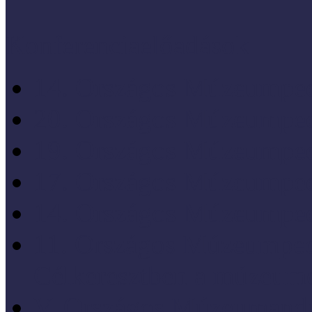
Konferenciaelőadások
14. Országos Múzeumped
20. Országos Múzeumped
19. Országos Múzeumped
17. Országos Múzeumped
14. Országos Múzeumped
11. Országos Múzeumped
Célkeresztben a múzeum
V. Országos Múzeumandr