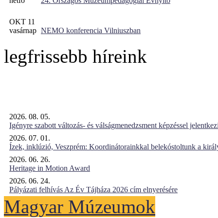
hétfő
24. Országos Múzeumpedagógiai Évnyitó
OKT 11
vasárnap
NEMO konferencia Vilniuszban
legfrissebb híreink
2026. 08. 05.
Igényre szabott változás- és válságmenedzsment képzéssel jelent
2026. 07. 01.
Ízek, inklúzió, Veszprém: Koordinátorainkkal belekóstoltunk a kirá
2026. 06. 26.
Heritage in Motion Award
2026. 06. 24.
Pályázati felhívás Az Év Tájháza 2026 cím elnyerésére
Magyar Múzeumok