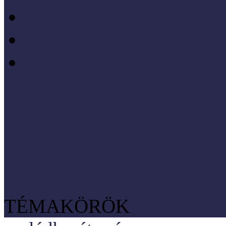
Pszichológia
Szociológia, társadalmi 
Vezetéstudomány, mened
SZNM E-katalógus
Törvények, rendeletek
Hasznos linkek
Koordinátori dokumentáció
TÉMAKÖRÖK