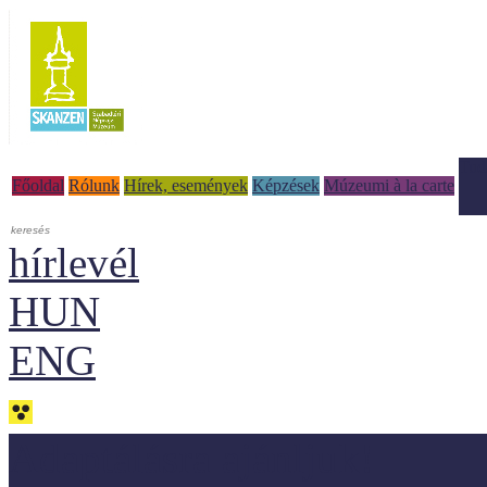
Tud
Főoldal
Rólunk
Hírek, események
Képzések
Múzeumi à la carte
hírlevél
HUN
ENG
Adaptálásra ajánljuk!