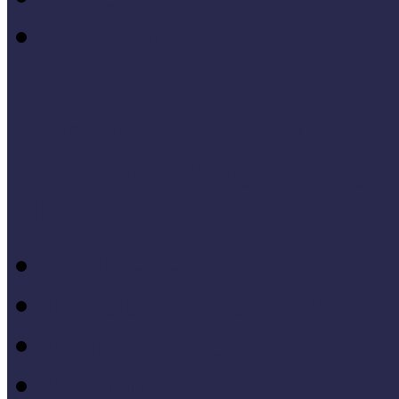
I. Országos Múzeumpeda
Cselekvő közösségek
Múzeumi és könyvtári fejl
Bibliográfia
Andragógia
Elméleti muzeológia
Felnőttképzés
Fogyatékkal élők múzeu