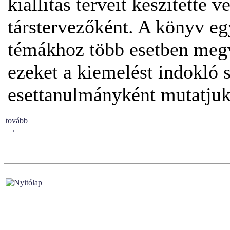
kiállítás terveit készítette 
társtervezőként. A könyv egy
témákhoz több esetben megv
ezeket a kiemelést indokló 
esettanulmányként mutatjuk
tovább
→