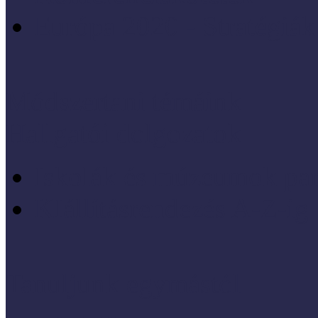
Európa 2020 - Stratégiák
Módszertani témáink
Hallgatói dolgozatok
Iskolák és múzeumok par
KIállításrendezés A-Z-ig
Tanuljunk egymástól