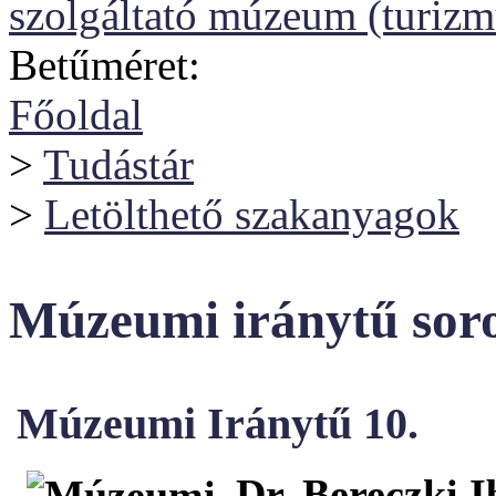
szolgáltató múzeum (turizm
Betűméret:
Főoldal
>
Tudástár
>
Letölthető szakanyagok
Múzeumi iránytű sor
Múzeumi Iránytű 10.
Dr. Bereczki I