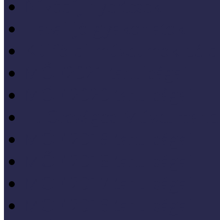
Nívódíj nyertesek
Hazai jó gyakorlatok
Külföldi múzeumok péld
MŐF2021 tanulságai
MÖF 2020 tanulságai
II. Országos Múzeumand
MÖF 2019 tanulságai
MŐF 2018 tanulságai
MÖF 2017 tanulságai
MÖF 2016 tanulságai