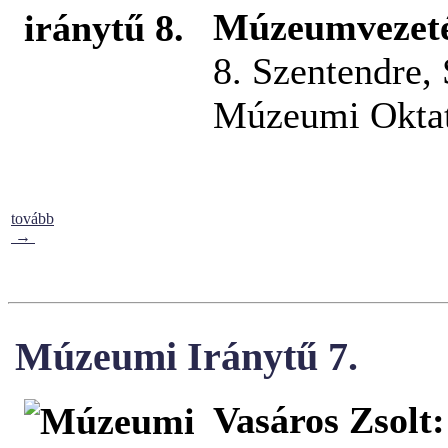
Múzeumvezetés
8. Szentendre,
Múzeumi Oktat
tovább
→
Múzeumi Iránytű 7.
Vasáros Zsolt: