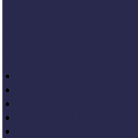
Cselekvő közösségek
Múzeumi és könyvtári fejl
Bibliográfia
Andragógia
Elméleti muzeológia
Felnőttképzés
Fogyatékkal élők múzeu
Forrásteremtés, pályázati