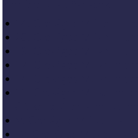
Konferenciaelőadások
14. Országos Múzeumped
20. Országos Múzeumped
19. Országos Múzeumped
17. Országos Múzeumped
14. Országos Múzeumped
11. Országos Múzeumped
Célkeresztben a múzeum
V. Országos Múzeumandr
IV. Országos Múzeumand