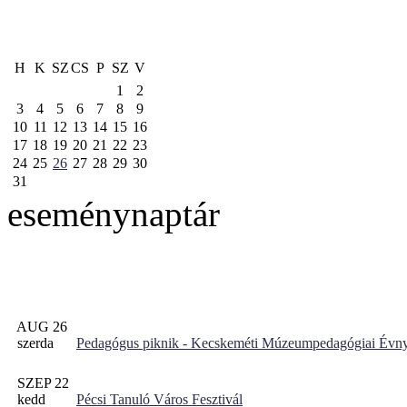
H
K
SZ
CS
P
SZ
V
1
2
3
4
5
6
7
8
9
10
11
12
13
14
15
16
17
18
19
20
21
22
23
24
25
26
27
28
29
30
31
eseménynaptár
AUG 26
szerda
Pedagógus piknik - Kecskeméti Múzeumpedagógiai Évny
SZEP 22
kedd
Pécsi Tanuló Város Fesztivál