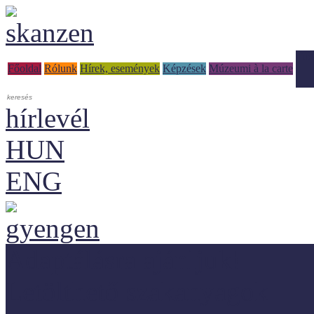
Tud
Főoldal
Rólunk
Hírek, események
Képzések
Múzeumi à la carte
hírlevél
HUN
ENG
Adaptálásra ajánljuk!
Letölthető szakanyagok