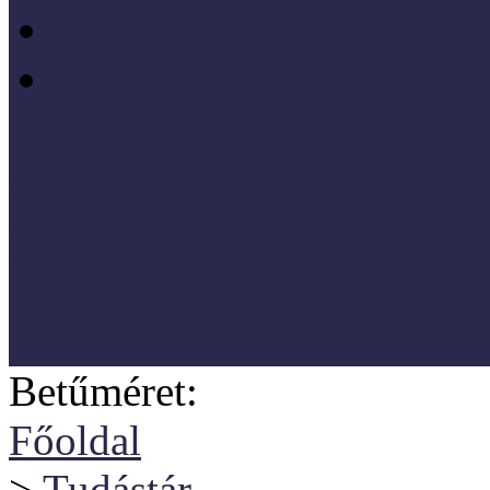
Szociológia, társadalmi 
Vezetéstudomány, mened
SZNM E-katalógus
Törvények, rendeletek
Hasznos linkek
Koordinátori dokumentáció
Betűméret:
Főoldal
>
Tudástár