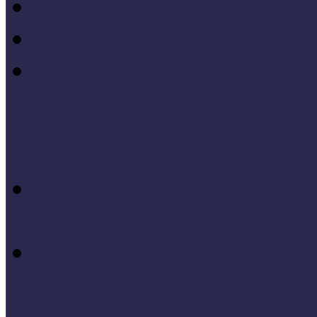
MÖF 2014 tanulságai
MÖF 2013 tanulságai
Tagállami tapasztalatok, 
Videók, kisfilmek
Múzeumi és könyvtári fej
keretében készült videók,
Élő történelem videók