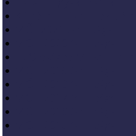
Hazai jó gyakorlatok
Külföldi múzeumok péld
MŐF2021 tanulságai
MÖF 2020 tanulságai
II. Országos Múzeumand
MÖF 2019 tanulságai
MŐF 2018 tanulságai
MÖF 2017 tanulságai
MÖF 2016 tanulságai
MÖF 2015 tanulságai