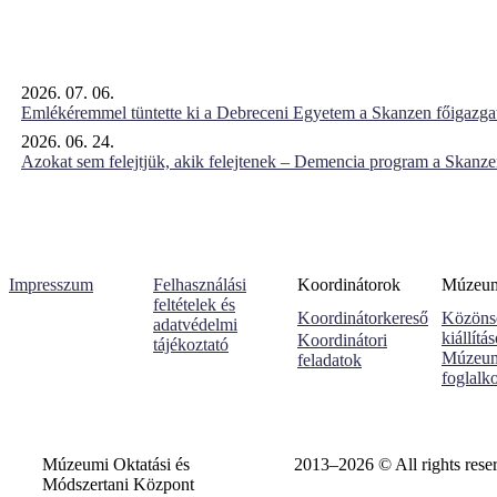
2026. 07. 06.
Emlékéremmel tüntette ki a Debreceni Egyetem a Skanzen főigazgat
2026. 06. 24.
Azokat sem felejtjük, akik felejtenek – Demencia program a Skanz
Impresszum
Felhasználási
Koordinátorok
Múzeumi
feltételek és
Koordinátorkereső
Közöns
adatvédelmi
kiállítá
Koordinátori
tájékoztató
Múzeum
feladatok
foglalk
Múzeumi Oktatási és
2013–2026 © All rights rese
Módszertani Központ