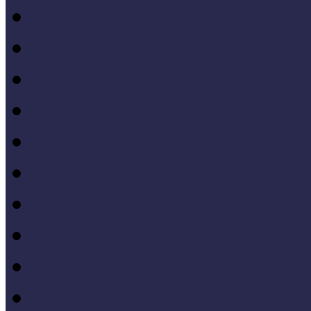
Gyűjtemény-menedzsme
Iskola és múzeum kapcso
IT alkalmazások a múze
Kiállítások tervezése, meg
Közönségkapcsolatok
Kutatások
Lifelong Learning
Múzeumandragógia
Múzeumi marketing
Múzeumi statisztika