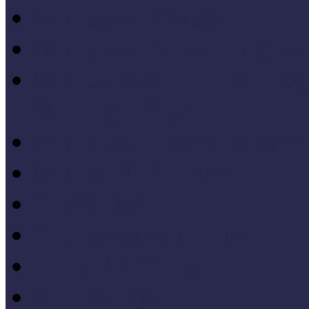
Múzeumi stratégia
Múzeumi tanulás, tudo
Múzeumokra vonatkozó jo
állásfoglalások
Múzeumpedagógiai móds
Művelődéstörténet
Pedagógia
PR, kommunikáció
Projektmódszer
Pszichológia