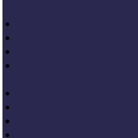
konferenciakötete
X. Országos Múzeumpeda
VII. Országos Múzeumpe
VI. Országos Múzeumped
Felsőbb osztályba léph
Program zárókonferencia
V. Országos Múzeumpeda
IV. Országos Múzeumped
III. Országos Múzeumped
I. Országos Múzeumpeda