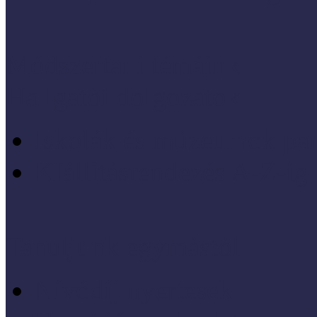
Módszertani témáink
Hallgatói dolgozatok
Iskolák és múzeumok par
KIállításrendezés A-Z-ig
Tanuljunk egymástól
Nívódíj nyertesek