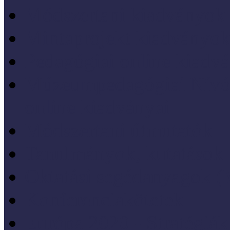
Módszertani kiadványok
Mintaprojekt kiadványo
Pedagógiai online kiadv
Múzeumpedagógiai Nívód
online kiadványai
Módszertani útmutatók
Tanulmányok, kutatások
Oktatási segédanyagok 
Konferenciakötetek
Európa 2020 - Stratégiák