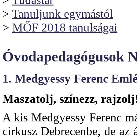
>
Tanuljunk egymástól
>
MŐF 2018 tanulságai
Óvodapedagógusok Na
1. Medgyessy Ferenc Eml
Maszatolj, színezz, rajzolj
A kis Medgyessy Ferenc már
cirkusz Debrecenbe, de az 