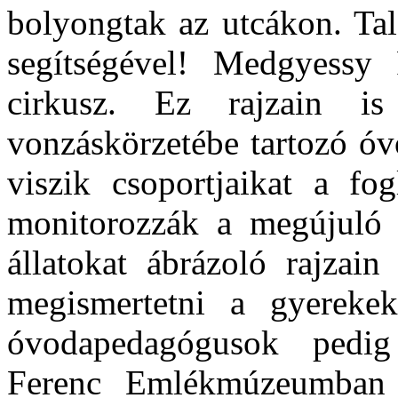
bolyongtak az utcákon. Tal
segítségével! Medgyessy 
cirkusz. Ez rajzain i
vonzáskörzetébe tartozó ó
viszik csoportjaikat a fog
monitorozzák a megújuló 
állatokat ábrázoló rajzain
megismertetni a gyerekek
óvodapedagógusok pedig
Ferenc Emlékmúzeumban 