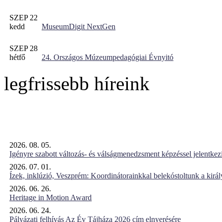
SZEP 22
kedd
MuseumDigit NextGen
SZEP 28
hétfő
24. Országos Múzeumpedagógiai Évnyitó
legfrissebb híreink
2026. 08. 05.
Igényre szabott változás- és válságmenedzsment képzéssel jelent
2026. 07. 01.
Ízek, inklúzió, Veszprém: Koordinátorainkkal belekóstoltunk a kirá
2026. 06. 26.
Heritage in Motion Award
2026. 06. 24.
Pályázati felhívás Az Év Tájháza 2026 cím elnyerésére