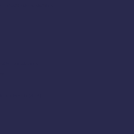
en készült videók, kisfilmek
resztben a múzeumok
ete
rókonferencia (2014)