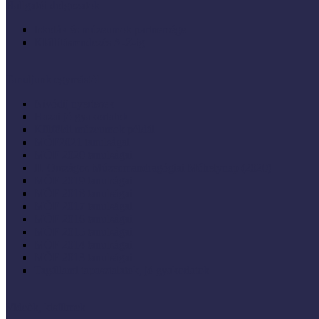
Hallgatói dolgozatok
Iskolák és múzeumok partnersége
KIállításrendezés A-Z-ig
Tanuljunk egymástól
Nívódíj nyertesek
Hazai jó gyakorlatok
Külföldi múzeumok példái
MŐF2021 tanulságai
MÖF 2020 tanulságai
II. Országos Múzeumandragógiai Műhelynap (2020)
MÖF 2019 tanulságai
MŐF 2018 tanulságai
MÖF 2017 tanulságai
MÖF 2016 tanulságai
MÖF 2015 tanulságai
MÖF 2014 tanulságai
MÖF 2013 tanulságai
Tagállami tapasztalatok, jó gyakorlatok
Videók, kisfilmek