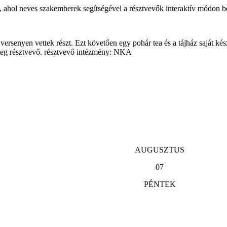
ahol neves szakemberek segítségével a résztvevők interaktív módon bőví
versenyen vettek részt. Ezt követően egy pohár tea és a tájház saját k
eg résztvevő. résztvevő intézmény: NKA
AUGUSZTUS
07
PÉNTEK