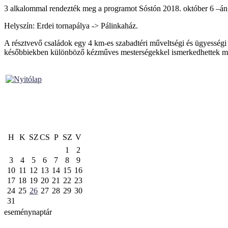
3 alkalommal rendezték meg a programot Sóstón 2018. október 6 –án, 
Helyszín: Erdei tornapálya -> Pálinkaház.
A résztvevő családok egy 4 km-es szabadtéri műveltségi és ügyességi 
későbbiekben különböző kézműves mesterségekkel ismerkedhettek m
H
K
SZ
CS
P
SZ
V
1
2
3
4
5
6
7
8
9
10
11
12
13
14
15
16
17
18
19
20
21
22
23
24
25
26
27
28
29
30
31
eseménynaptár