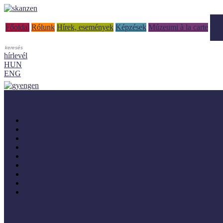
Tud
Főoldal
Rólunk
Hírek, események
Képzések
Múzeumi à la carte
hírlevél
HUN
ENG
Adaptálásra ajánljuk!
Letölthető szakanyagok
Módszertani kiadványok
Mintaprojekt kiadványok
Pedagógiai online kiadványok
Múzeumpedagógiai Nívódíj nyertes kezdeményezések online k
Módszertani útmutatók
Tanulmányok, kutatások
Oktatási segédanyagok (MúzeumIskola)
Konferenciakötetek
Európa 2020 - Stratégiák
Módszertani témáink