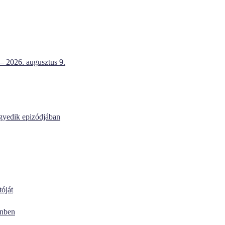
 – 2026. augusztus 9.
egyedik epizódjában
óját
enben