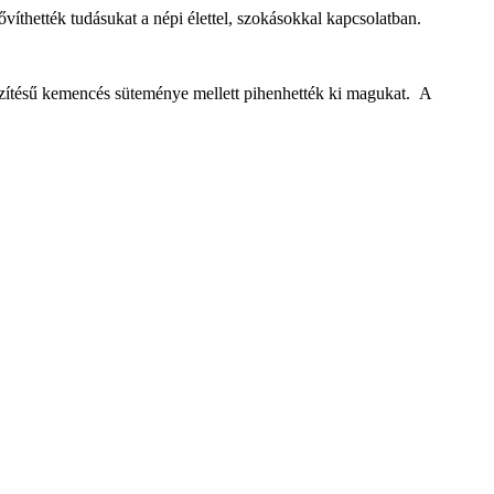
thették tudásukat a népi élettel, szokásokkal kapcsolatban.
észítésű kemencés süteménye mellett pihenhették ki magukat. A