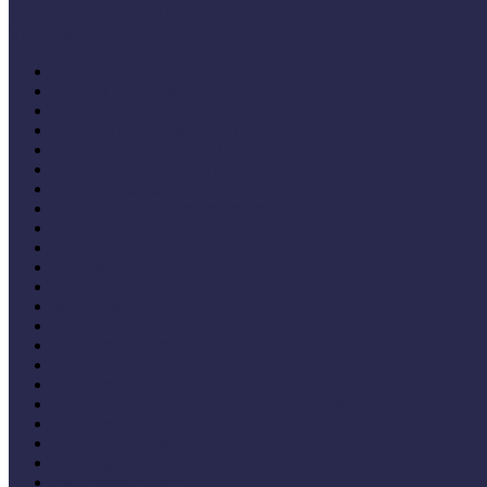
Múzeumi és könyvtári fejlesztések mindenkinek EFOP-333
Bibliográfia
Andragógia
Elméleti muzeológia
Felnőttképzés
Fogyatékkal élők múzeumi fogadása
Forrásteremtés, pályázati rendszer
Gyűjtemény-menedzsment
Iskola és múzeum kapcsolata
IT alkalmazások a múzeumban
Kiállítások tervezése, megvalósítása, kiállításkritika
Közönségkapcsolatok
Kutatások
Lifelong Learning
Múzeumandragógia
Múzeumi marketing
Múzeumi statisztika
Múzeumi stratégia
Múzeumi tanulás, tudománykommunikáció
Múzeumokra vonatkozó jogszabályok, irányelvek, állásfoglalá
Múzeumpedagógiai módszerek
Művelődéstörténet
Pedagógia
PR, kommunikáció