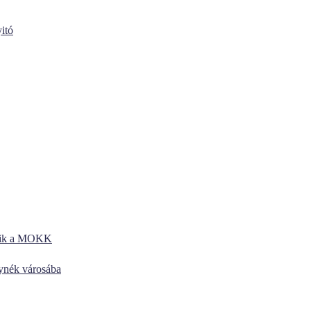
itó
kezik a MOKK
lynék városába