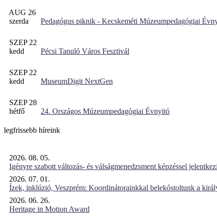
AUG 26
szerda
Pedagógus piknik - Kecskeméti Múzeumpedagógiai Évny
SZEP 22
kedd
Pécsi Tanuló Város Fesztivál
SZEP 22
kedd
MuseumDigit NextGen
SZEP 28
hétfő
24. Országos Múzeumpedagógiai Évnyitó
legfrissebb híreink
2026. 08. 05.
Igényre szabott változás- és válságmenedzsment képzéssel jelent
2026. 07. 01.
Ízek, inklúzió, Veszprém: Koordinátorainkkal belekóstoltunk a kirá
2026. 06. 26.
Heritage in Motion Award