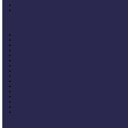
Múzeumi és könyvtári fejlesztések mindenkinek projekt keretéb
Élő történelem videók
Konferenciaelőadások
14. Országos Múzeumpedagógiai Konferencia (2022)
20. Országos Múzeumpedagógiai Évnyitó (2022)
19. Országos Múzeumpedagógiai Évnyitó
17. Országos Múzeumpedagógiai Évnyitó (2019)
14. Országos Múzeumpedagógiai Évnyitó (2016)
11. Országos Múzeumpedagógiai Évnyitó (2013) - 16+ Célke
V. Országos Múzeumandragógiai Konferencia Egerben
IV. Országos Múzeumandragógiai Konferencia konferenciaköt
X. Országos Múzeumpedagógiai Konferencia (2018)
VII. Országos Múzeumpedagógiai Konferencia (2015)
VI. Országos Múzeumpedagógiai Konferencia (2014)
Felsőbb osztályba léphet - Múzeumok Mindenkinek Program zá
V. Országos Múzeumpedagógiai Konferencia (2013)
IV. Országos Múzeumpedagógiai Konferencia (2012)
III. Országos Múzeumpedagógiai Konferencia (2011)
I. Országos Múzeumpedagógiai Konferencia (2009)
Cselekvő közösségek