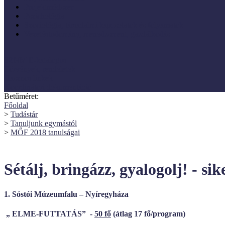
Projektmódszer
Pszichológia
Szociológia, társadalmi kapcsolatok és folyamatok
Vezetéstudomány, menedzsment, gazdálkodás
SZNM E-katalógus
Törvények, rendeletek
Hasznos linkek
Koordinátori dokumentáció
Betűméret:
Főoldal
>
Tudástár
>
Tanuljunk egymástól
>
MŐF 2018 tanulságai
Sétálj, bringázz, gyalogolj! - s
1. Sóstói Múzeumfalu – Nyíregyháza
„ ELME-FUTTATÁS” -
50 fő
(átlag 17 fő/program)