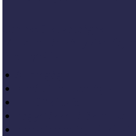
Cselekvő közösségek
Múzeumi és könyvtári fejl
Bibliográfia
Andragógia
Elméleti muzeológia
Felnőttképzés
Fogyatékkal élők múzeu
Forrásteremtés, pályázati