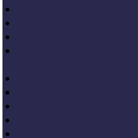
Módszertani kiadványok
Mintaprojekt kiadványo
Pedagógiai online kiadv
Múzeumpedagógiai Nívód
online kiadványai
Módszertani útmutatók
Tanulmányok, kutatások
Oktatási segédanyagok 
Konferenciakötetek
Európa 2020 - Stratégiák