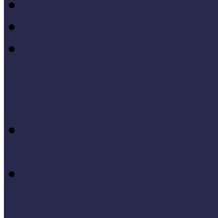
MÖF 2014 tanulságai
MÖF 2013 tanulságai
Tagállami tapasztalatok, 
Videók, kisfilmek
Múzeumi és könyvtári fej
keretében készült videók,
Élő történelem videók