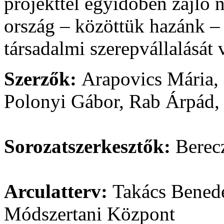
projekttel egyidőben zajló 
ország – közöttük hazánk –
társadalmi szerepvállalását 
Szerzők:
Arapovics Mária,
Polonyi Gábor, Rab Árpád,
Sorozatszerkesztők:
Berec
Arculatterv
:
Takács Bened
Módszertani Központ