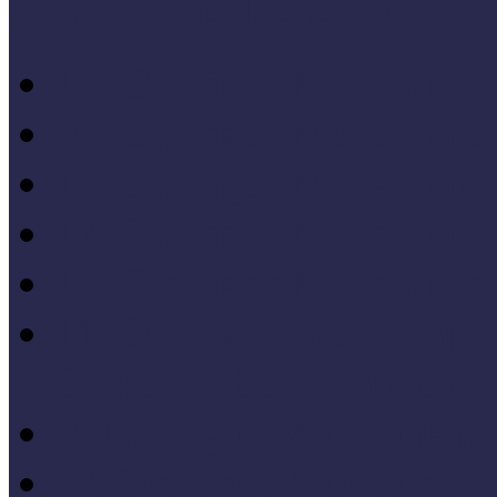
Konferenciaelőadások
14. Országos Múzeumped
20. Országos Múzeumped
19. Országos Múzeumped
17. Országos Múzeumped
14. Országos Múzeumped
11. Országos Múzeumped
Célkeresztben a múzeum
V. Országos Múzeumandr
IV. Országos Múzeumand