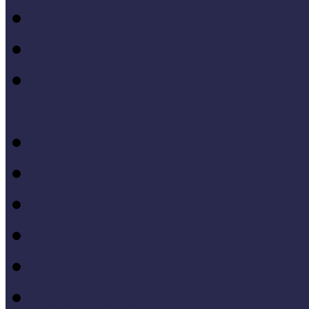
Múzeumi stratégia
Múzeumi tanulás, tudo
Múzeumokra vonatkozó jo
állásfoglalások
Múzeumpedagógiai móds
Művelődéstörténet
Pedagógia
PR, kommunikáció
Projektmódszer
Pszichológia