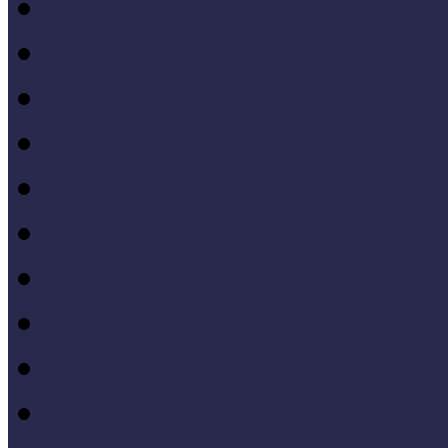
Hazai jó gyakorlatok
Külföldi múzeumok péld
MŐF2021 tanulságai
MÖF 2020 tanulságai
II. Országos Múzeumand
MÖF 2019 tanulságai
MŐF 2018 tanulságai
MÖF 2017 tanulságai
MÖF 2016 tanulságai
MÖF 2015 tanulságai