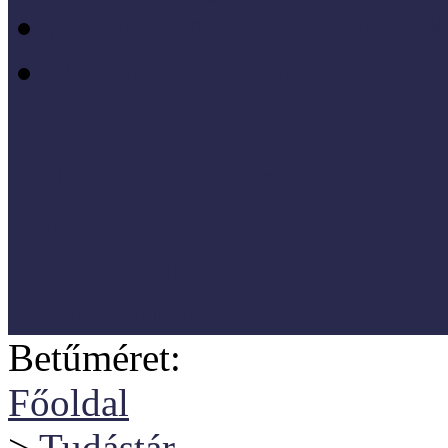
Szociológia, társadalmi 
Vezetéstudomány, mened
SZNM E-katalógus
Törvények, rendeletek
Hasznos linkek
Koordinátori dokumentáció
Betűméret:
Főoldal
>
Tudástár