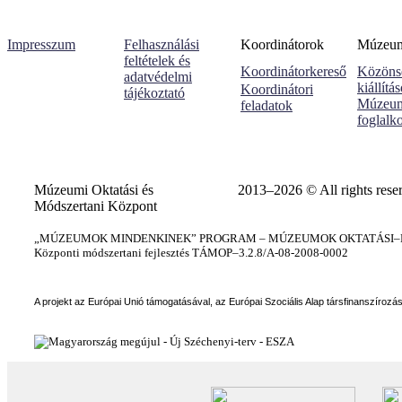
Impresszum
Felhasználási
Koordinátorok
Múzeumi
feltételek és
Koordinátorkereső
Közöns
adatvédelmi
kiállítá
Koordinátori
tájékoztató
Múzeum
feladatok
foglalk
Múzeumi Oktatási és
2013–2026 © All rights rese
Módszertani Központ
„MÚZEUMOK MINDENKINEK” PROGRAM – MÚZEUMOK OKTATÁSI–KÉ
Központi módszertani fejlesztés TÁMOP–3.2.8/A-08-2008-0002
A projekt az Európai Unió támogatásával, az Európai Szociális Alap társfinanszírozá