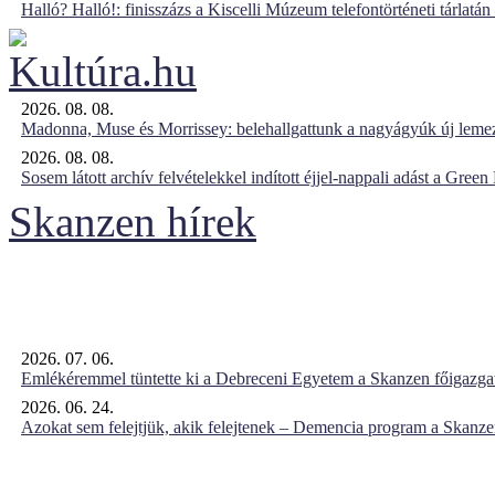
Halló? Halló!: finisszázs a Kiscelli Múzeum telefontörténeti tárlatán
2026. 08. 08.
Madonna, Muse és Morrissey: belehallgattunk a nagyágyúk új leme
2026. 08. 08.
Sosem látott archív felvételekkel indított éjjel-nappali adást a Gree
Skanzen hírek
2026. 07. 06.
Emlékéremmel tüntette ki a Debreceni Egyetem a Skanzen főigazgat
2026. 06. 24.
Azokat sem felejtjük, akik felejtenek – Demencia program a Skanz