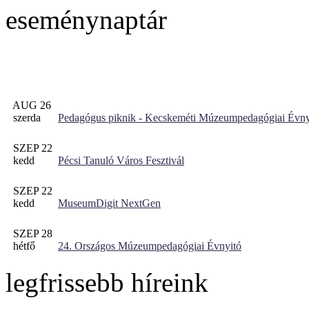
eseménynaptár
AUG 26
szerda
Pedagógus piknik - Kecskeméti Múzeumpedagógiai Évny
SZEP 22
kedd
Pécsi Tanuló Város Fesztivál
SZEP 22
kedd
MuseumDigit NextGen
SZEP 28
hétfő
24. Országos Múzeumpedagógiai Évnyitó
legfrissebb híreink