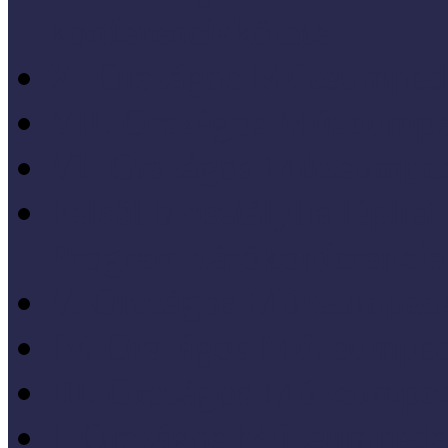
konferenciakötete
X. Országos Múzeumpeda
VII. Országos Múzeumpe
VI. Országos Múzeumped
Felsőbb osztályba léph
Program zárókonferencia
V. Országos Múzeumpeda
IV. Országos Múzeumped
III. Országos Múzeumped
I. Országos Múzeumpeda