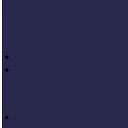
Módszertani témáink
Hallgatói dolgozatok
Iskolák és múzeumok par
KIállításrendezés A-Z-ig
Tanuljunk egymástól
Nívódíj nyertesek