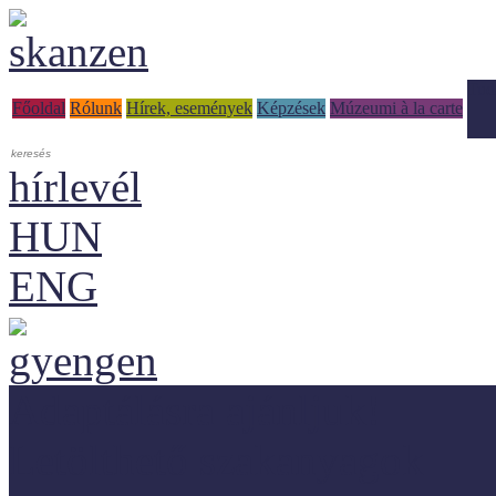
Tud
Főoldal
Rólunk
Hírek, események
Képzések
Múzeumi à la carte
hírlevél
HUN
ENG
Adaptálásra ajánljuk!
Letölthető szakanyagok