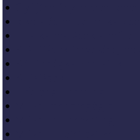
Gyűjtemény-menedzsme
Iskola és múzeum kapcso
IT alkalmazások a múze
Kiállítások tervezése, meg
Közönségkapcsolatok
Kutatások
Lifelong Learning
Múzeumandragógia
Múzeumi marketing
Múzeumi statisztika