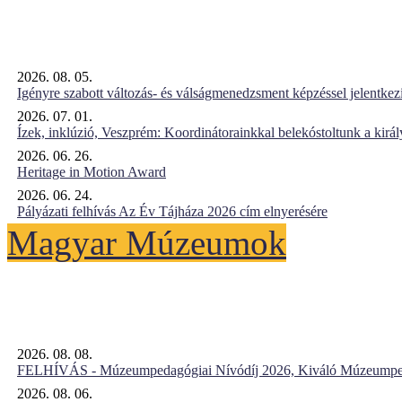
2026. 08. 05.
Igényre szabott változás- és válságmenedzsment képzéssel jelent
2026. 07. 01.
Ízek, inklúzió, Veszprém: Koordinátorainkkal belekóstoltunk a kirá
2026. 06. 26.
Heritage in Motion Award
2026. 06. 24.
Pályázati felhívás Az Év Tájháza 2026 cím elnyerésére
Magyar Múzeumok
2026. 08. 08.
FELHÍVÁS - Múzeumpedagógiai Nívódíj 2026, Kiváló Múzeumpe
2026. 08. 06.