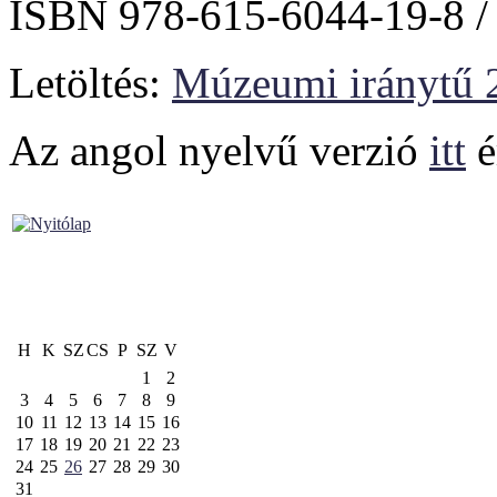
ISBN 978-615-6044-19-8 /
Letöltés:
Múzeumi iránytű 
Az angol nyelvű verzió
itt
é
H
K
SZ
CS
P
SZ
V
1
2
3
4
5
6
7
8
9
10
11
12
13
14
15
16
17
18
19
20
21
22
23
24
25
26
27
28
29
30
31