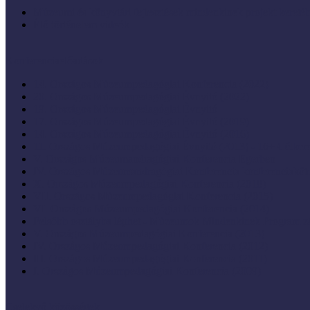
Múzeumi és könyvtári fejlesztések mindenkinek projekt keretéb
Élő történelem videók
Konferenciaelőadások
14. Országos Múzeumpedagógiai Konferencia (2022)
20. Országos Múzeumpedagógiai Évnyitó (2022)
19. Országos Múzeumpedagógiai Évnyitó
17. Országos Múzeumpedagógiai Évnyitó (2019)
14. Országos Múzeumpedagógiai Évnyitó (2016)
11. Országos Múzeumpedagógiai Évnyitó (2013) - 16+ Célke
V. Országos Múzeumandragógiai Konferencia Egerben
IV. Országos Múzeumandragógiai Konferencia konferenciaköt
X. Országos Múzeumpedagógiai Konferencia (2018)
VII. Országos Múzeumpedagógiai Konferencia (2015)
VI. Országos Múzeumpedagógiai Konferencia (2014)
Felsőbb osztályba léphet - Múzeumok Mindenkinek Program zá
V. Országos Múzeumpedagógiai Konferencia (2013)
IV. Országos Múzeumpedagógiai Konferencia (2012)
III. Országos Múzeumpedagógiai Konferencia (2011)
I. Országos Múzeumpedagógiai Konferencia (2009)
Cselekvő közösségek