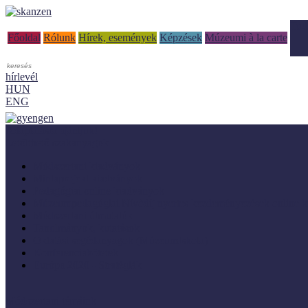
Tud
Főoldal
Rólunk
Hírek, események
Képzések
Múzeumi à la carte
hírlevél
HUN
ENG
Adaptálásra ajánljuk!
Letölthető szakanyagok
Módszertani kiadványok
Mintaprojekt kiadványok
Pedagógiai online kiadványok
Múzeumpedagógiai Nívódíj nyertes kezdeményezések online k
Módszertani útmutatók
Tanulmányok, kutatások
Oktatási segédanyagok (MúzeumIskola)
Konferenciakötetek
Európa 2020 - Stratégiák
Módszertani témáink