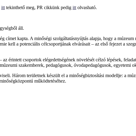
k
itt
tekinthető meg, PR cikkünk pedig
itt
olvasható.
ységből áll.
címet kapta. A minőségi szolgáltatásnyújtás alapja, hogy a múzeum megha
nie kell a potenciális célcsoportjának elvárásait – az első fejezet a s
z érintett csoportok elégedettségének növelését célzó lépések, feladat
k múzeumi szakemberek, pedagógusok, óvodapedagógusok, egyetemi ok
viseli. Három területnek készült el a minőségbiztosítási modellje: a m
t minőségközpontú működtetéséhez.