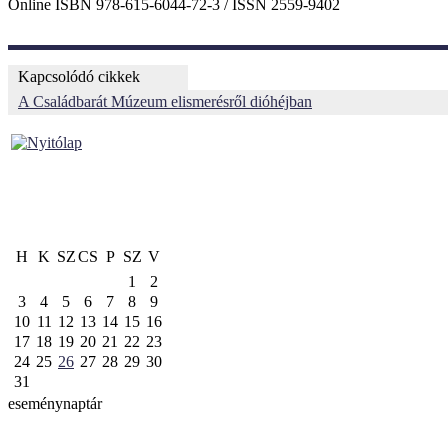
Online ISBN 978-615-6044-72-3 / ISSN 2559-9402
Kapcsolódó cikkek
A Családbarát Múzeum elismerésről dióhéjban
H
K
SZ
CS
P
SZ
V
1
2
3
4
5
6
7
8
9
10
11
12
13
14
15
16
17
18
19
20
21
22
23
24
25
26
27
28
29
30
31
eseménynaptár