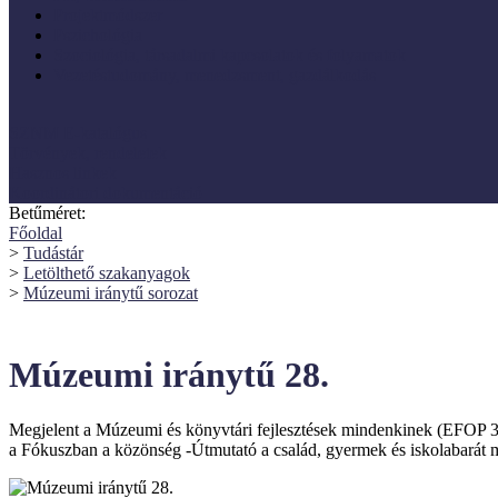
Projektmódszer
Pszichológia
Szociológia, társadalmi kapcsolatok és folyamatok
Vezetéstudomány, menedzsment, gazdálkodás
SZNM E-katalógus
Törvények, rendeletek
Hasznos linkek
Koordinátori dokumentáció
Betűméret:
Főoldal
>
Tudástár
>
Letölthető szakanyagok
>
Múzeumi iránytű sorozat
Múzeumi iránytű 28.
Megjelent a
Múzeumi és könyvtári fejlesztések mindenkinek (EFOP
a
Fókuszban a közönség -Útmutató a család, gyermek és iskolabará