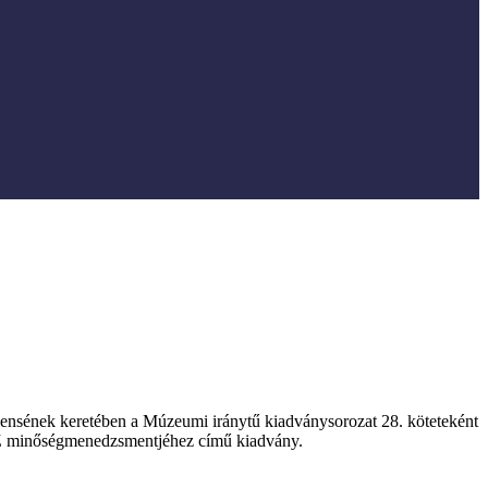
ensének keretében a
Múzeumi iránytű kiadványsorozat 28. köteteként
SZ minőségmenedzsmentjéhez című kiadvány.