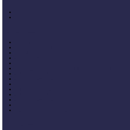
Hallgatói dolgozatok
Iskolák és múzeumok partnersége
KIállításrendezés A-Z-ig
Tanuljunk egymástól
Nívódíj nyertesek
Hazai jó gyakorlatok
Külföldi múzeumok példái
MŐF2021 tanulságai
MÖF 2020 tanulságai
II. Országos Múzeumandragógiai Műhelynap (2020)
MÖF 2019 tanulságai
MŐF 2018 tanulságai
MÖF 2017 tanulságai
MÖF 2016 tanulságai
MÖF 2015 tanulságai
MÖF 2014 tanulságai
MÖF 2013 tanulságai
Tagállami tapasztalatok, jó gyakorlatok
Videók, kisfilmek