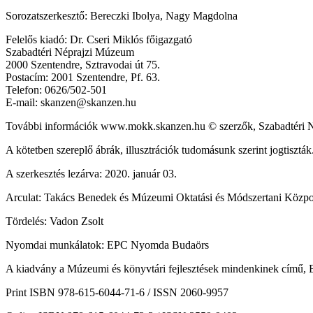
Sorozatszerkesztő: Bereczki Ibolya, Nagy Magdolna
Felelős kiadó: Dr. Cseri Miklós főigazgató
Szabadtéri Néprajzi Múzeum
2000 Szentendre, Sztravodai út 75.
Postacím: 2001 Szentendre, Pf. 63.
Telefon: 0626/502-501
E-mail: skanzen@skanzen.hu
További információk www.mokk.skanzen.hu © szerzők, Szabadtéri N
A kötetben szereplő ábrák, illusztrációk tudomásunk szerint jogtiszták
A szerkesztés lezárva: 2020. január 03.
Arculat: Takács Benedek és Múzeumi Oktatási és Módszertani Közp
Tördelés: Vadon Zsolt
Nyomdai munkálatok: EPC Nyomda Budaörs
A kiadvány a Múzeumi és könyvtári fejlesztések mindenkinek című,
Print
ISBN 978-615-6044-71-6 / ISSN 2060-9957