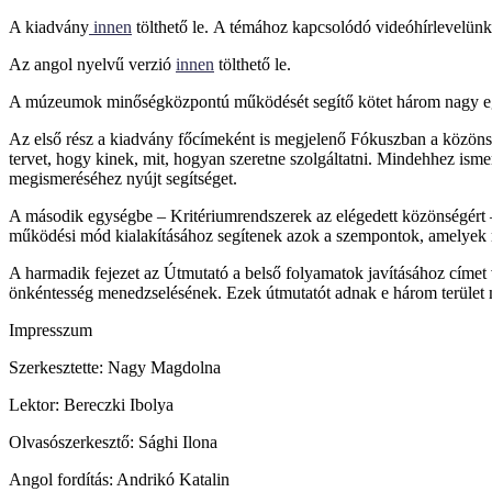
A kiadvány
innen
tölthető le. A témához kapcsolódó videóhírlevelün
Az angol nyelvű verzió
innen
tölthető le.
A múzeumok minőségközpontú működését segítő kötet három nagy eg
Az első rész a kiadvány főcímeként is megjelenő Fókuszban a közönség 
tervet, hogy kinek, mit, hogyan szeretne szolgáltatni. Mindehhez ismer
megismeréséhez nyújt segítséget.
A második egységbe – Kritériumrendszerek az elégedett közönségért – a
működési mód kialakításához segítenek azok a szempontok, amelye
A harmadik fejezet az Útmutató a belső folyamatok javításához címet 
önkéntesség menedzselésének. Ezek útmutatót adnak e három terüle
Impresszum
Szerkesztette: Nagy Magdolna
Lektor: Bereczki Ibolya
Olvasószerkesztő: Sághi Ilona
Angol fordítás: Andrikó Katalin