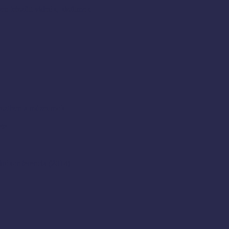
en készült videók, kisfilmek
resztben a múzeumok
ete
rókonferencia (2014)