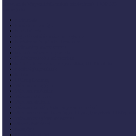
Múzeumi és könyvtári fejlesztések mindenkinek EFOP-333
Bibliográfia
Andragógia
Elméleti muzeológia
Felnőttképzés
Fogyatékkal élők múzeumi fogadása
Forrásteremtés, pályázati rendszer
Gyűjtemény-menedzsment
Iskola és múzeum kapcsolata
IT alkalmazások a múzeumban
Kiállítások tervezése, megvalósítása, kiállításkritika
Közönségkapcsolatok
Kutatások
Lifelong Learning
Múzeumandragógia
Múzeumi marketing
Múzeumi statisztika
Múzeumi stratégia
Múzeumi tanulás, tudománykommunikáció
Múzeumokra vonatkozó jogszabályok, irányelvek, állásfoglalá
Múzeumpedagógiai módszerek
Művelődéstörténet
Pedagógia
PR, kommunikáció