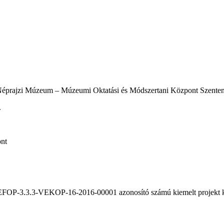
éprajzi Múzeum – Múzeumi Oktatási és Módszertani Központ Szentend
.
ont
 EFOP-3.3.3-VEKOP-16-2016-00001 azonosító számú kiemelt projekt k