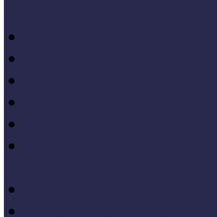
Konferenciaelőadások
14. Országos Múzeumped
20. Országos Múzeumped
19. Országos Múzeumped
17. Országos Múzeumped
14. Országos Múzeumped
11. Országos Múzeumped
Célkeresztben a múzeum
V. Országos Múzeumandr
IV. Országos Múzeumand