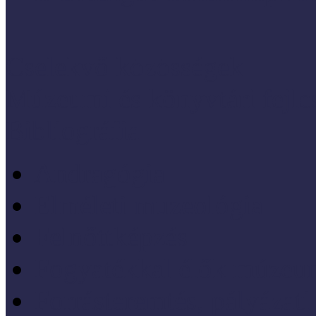
Cselekvő közösségek
Múzeumi és könyvtári fejl
Bibliográfia
Andragógia
Elméleti muzeológia
Felnőttképzés
Fogyatékkal élők múzeu
Forrásteremtés, pályázati