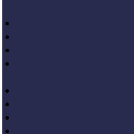
konferenciakötete
X. Országos Múzeumpeda
VII. Országos Múzeumpe
VI. Országos Múzeumped
Felsőbb osztályba léph
Program zárókonferencia
V. Országos Múzeumpeda
IV. Országos Múzeumped
III. Országos Múzeumped
I. Országos Múzeumpeda