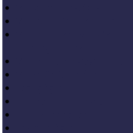
Múzeumi stratégia
Múzeumi tanulás, tudo
Múzeumokra vonatkozó jo
állásfoglalások
Múzeumpedagógiai móds
Művelődéstörténet
Pedagógia
PR, kommunikáció
Projektmódszer
Pszichológia