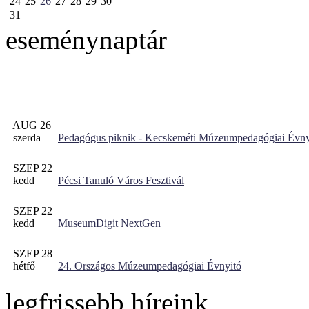
24
25
26
27
28
29
30
31
eseménynaptár
AUG 26
szerda
Pedagógus piknik - Kecskeméti Múzeumpedagógiai Évny
SZEP 22
kedd
Pécsi Tanuló Város Fesztivál
SZEP 22
kedd
MuseumDigit NextGen
SZEP 28
hétfő
24. Országos Múzeumpedagógiai Évnyitó
legfrissebb híreink