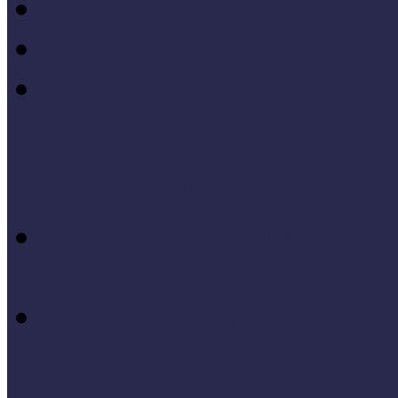
MÖF 2014 tanulságai
MÖF 2013 tanulságai
Tagállami tapasztalatok, 
Videók, kisfilmek
Múzeumi és könyvtári fej
keretében készült videók,
Élő történelem videók