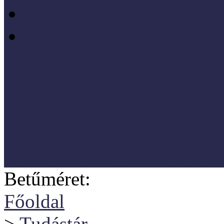
Szociológia, társadalmi 
Vezetéstudomány, mened
SZNM E-katalógus
Törvények, rendeletek
Hasznos linkek
Koordinátori dokumentáció
Betűméret:
Főoldal
>
Tudástár