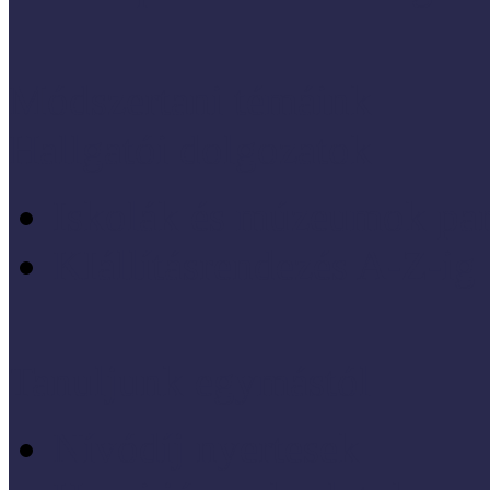
Módszertani témáink
Hallgatói dolgozatok
Iskolák és múzeumok par
KIállításrendezés A-Z-ig
Tanuljunk egymástól
Nívódíj nyertesek