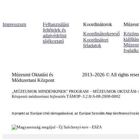
Impresszum
Felhasználási
Koordinátorok
Múzeumi
feltételek és
Koordinátorkereső
Közöns
adatvédelmi
kiállítá
Koordinátori
tájékoztató
Múzeum
feladatok
foglalk
Múzeumi Oktatási és
2013–2026 © All rights rese
Módszertani Központ
„MÚZEUMOK MINDENKINEK” PROGRAM – MÚZEUMOK OKTATÁSI–KÉ
Központi módszertani fejlesztés TÁMOP–3.2.8/A-08-2008-0002
A projekt az Európai Unió támogatásával, az Európai Szociális Alap társfinanszírozá