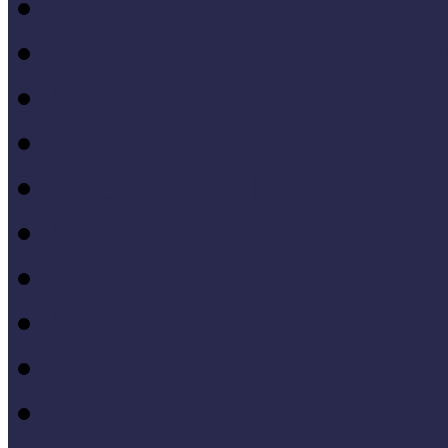
Hazai jó gyakorlatok
Külföldi múzeumok péld
MŐF2021 tanulságai
MÖF 2020 tanulságai
II. Országos Múzeumand
MÖF 2019 tanulságai
MŐF 2018 tanulságai
MÖF 2017 tanulságai
MÖF 2016 tanulságai
MÖF 2015 tanulságai