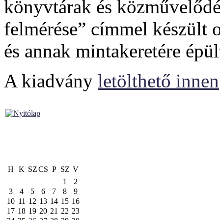
könyvtárak és közművelődés
felmérése” címmel készült o
és annak mintakeretére épül
A kiadvány
letölthető innen
H
K
SZ
CS
P
SZ
V
1
2
3
4
5
6
7
8
9
10
11
12
13
14
15
16
17
18
19
20
21
22
23