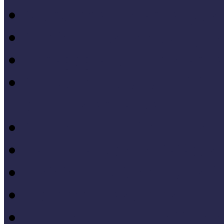
Módszertani kiadványok
Mintaprojekt kiadványo
Pedagógiai online kiadv
Múzeumpedagógiai Nívód
online kiadványai
Módszertani útmutatók
Tanulmányok, kutatások
Oktatási segédanyagok 
Konferenciakötetek
Európa 2020 - Stratégiák