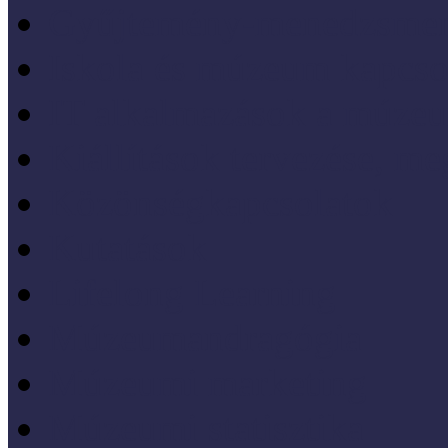
Gyűjtemény-menedzsme
Iskola és múzeum kapcso
IT alkalmazások a múze
Kiállítások tervezése, meg
Közönségkapcsolatok
Kutatások
Lifelong Learning
Múzeumandragógia
Múzeumi marketing
Múzeumi statisztika