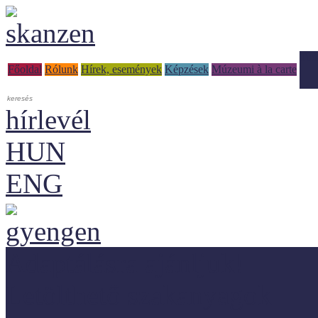
Tud
Főoldal
Rólunk
Hírek, események
Képzések
Múzeumi à la carte
hírlevél
HUN
ENG
Adaptálásra ajánljuk!
Letölthető szakanyagok