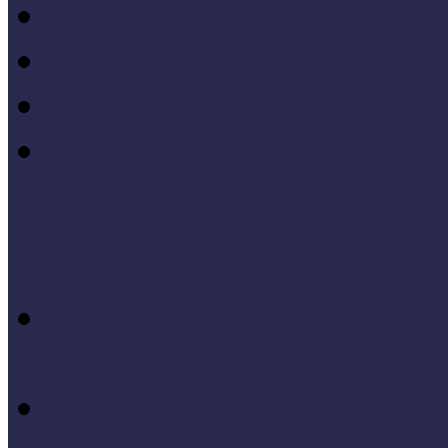
MÖF 2015 tanulságai
MÖF 2014 tanulságai
MÖF 2013 tanulságai
Tagállami tapasztalatok, 
Videók, kisfilmek
Múzeumi és könyvtári fej
keretében készült videók,
Élő történelem videók