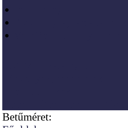
Pszichológia
Szociológia, társadalmi 
Vezetéstudomány, mened
SZNM E-katalógus
Törvények, rendeletek
Hasznos linkek
Koordinátori dokumentáció
Betűméret: