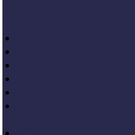
Konferenciaelőadások
14. Országos Múzeumped
20. Országos Múzeumped
19. Országos Múzeumped
17. Országos Múzeumped
14. Országos Múzeumped
11. Országos Múzeumped
Célkeresztben a múzeum
V. Országos Múzeumandr