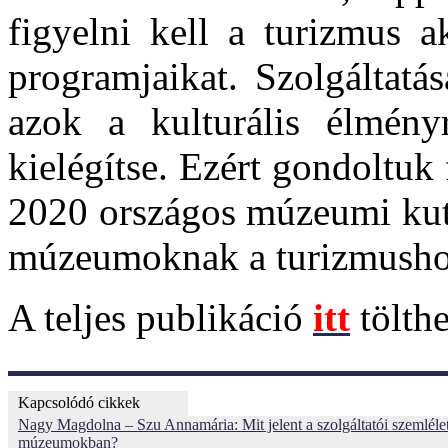
figyelni kell a turizmus akt
programjaikat. Szolgáltatá
azok a kulturális élmény
kielégítse. Ezért gondolt
2020 országos múzeumi kuta
múzeumoknak a turizmushoz 
A teljes publikáció
itt
tölthe
Kapcsolódó cikkek
Nagy Magdolna – Szu Annamária: Mit jelent a szolgáltatói szemlélet
múzeumokban?