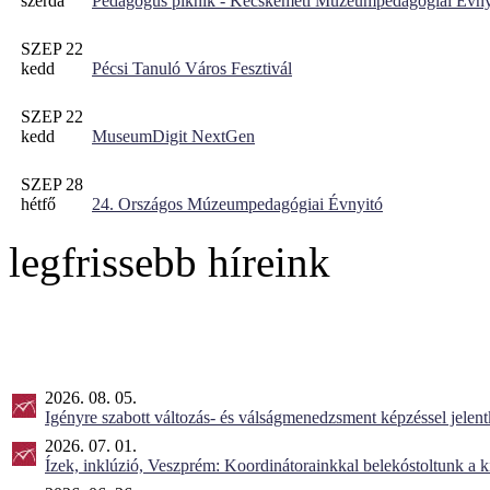
szerda
Pedagógus piknik - Kecskeméti Múzeumpedagógiai Évny
SZEP 22
kedd
Pécsi Tanuló Város Fesztivál
SZEP 22
kedd
MuseumDigit NextGen
SZEP 28
hétfő
24. Országos Múzeumpedagógiai Évnyitó
legfrissebb híreink
2026. 08. 05.
Igényre szabott változás- és válságmenedzsment képzéssel jel
2026. 07. 01.
Ízek, inklúzió, Veszprém: Koordinátorainkkal belekóstoltunk a 