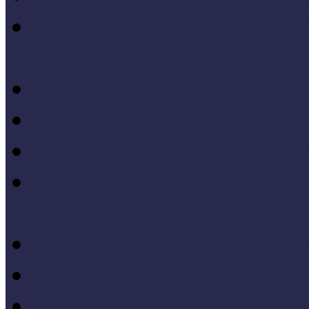
IV. Országos Múzeumand
konferenciakötete
X. Országos Múzeumpeda
VII. Országos Múzeumpe
VI. Országos Múzeumped
Felsőbb osztályba léph
Program zárókonferencia
V. Országos Múzeumpeda
IV. Országos Múzeumped
III. Országos Múzeumped