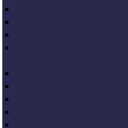
Múzeumi statisztika
Múzeumi stratégia
Múzeumi tanulás, tudo
Múzeumokra vonatkozó jo
állásfoglalások
Múzeumpedagógiai móds
Művelődéstörténet
Pedagógia
PR, kommunikáció
Projektmódszer