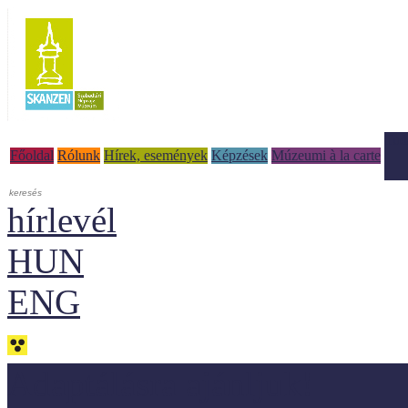
Tud
Főoldal
Rólunk
Hírek, események
Képzések
Múzeumi à la carte
hírlevél
HUN
ENG
Adaptálásra ajánljuk!