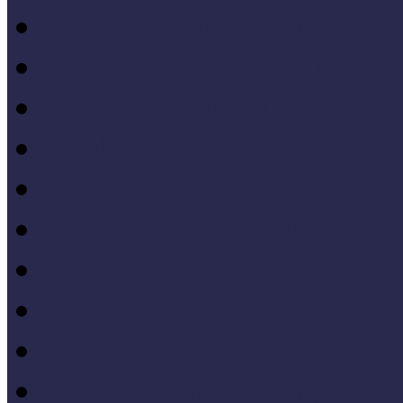
Forrásteremtés, pályázati
Gyűjtemény-menedzsme
Iskola és múzeum kapcso
IT alkalmazások a múze
Kiállítások tervezése, meg
Közönségkapcsolatok
Kutatások
Lifelong Learning
Múzeumandragógia
Múzeumi marketing