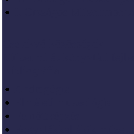
I. Országos Múzeumpeda
Cselekvő közösségek
Múzeumi és könyvtári fejl
Bibliográfia
Andragógia
Elméleti muzeológia
Felnőttképzés
Fogyatékkal élők múzeu