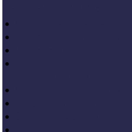
Letölthető szakanyagok
Módszertani kiadványok
Mintaprojekt kiadványo
Pedagógiai online kiadv
Múzeumpedagógiai Nívód
online kiadványai
Módszertani útmutatók
Tanulmányok, kutatások
Oktatási segédanyagok 
Konferenciakötetek