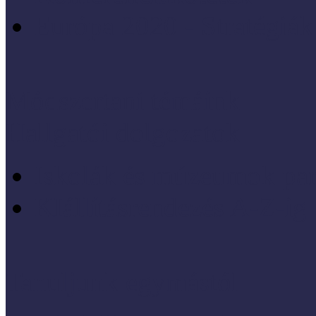
Európa 2020 - Stratégiák
Módszertani témáink
Hallgatói dolgozatok
Iskolák és múzeumok par
KIállításrendezés A-Z-ig
Tanuljunk egymástól