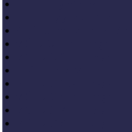
Nívódíj nyertesek
Hazai jó gyakorlatok
Külföldi múzeumok péld
MŐF2021 tanulságai
MÖF 2020 tanulságai
II. Országos Múzeumand
MÖF 2019 tanulságai
MŐF 2018 tanulságai
MÖF 2017 tanulságai
MÖF 2016 tanulságai