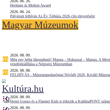
2026. 06. 26.
Heritage in Motion Award
2026. 06. 24.
Pályázati felhívás Az Év Tájháza 2026 cím elnyerésére
Magyar Múzeumok
2026. 08. 09.
Még egy hétig látogatható! Manga – Hokuszai – Manga. A Meste
vendégkiállítása a Néprajzi Múzeumban
2026. 08. 08.
FELHÍVÁS - Múzeumpedagógiai Nívódíj 2026, Kiváló Múzeu
2026. 08. 09.
Henri Gonzo és a Flanger Kids is érkezik a KultúraPONT színpa
2026. 08. 09.