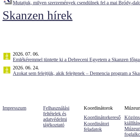
Mutatjuk, milyen szerzemények csendülnek fel a mai Bródy-dal
Skanzen hírek
2026. 07. 06.
Emlékéremmel tüntette ki a Debreceni Egyetem a Skanzen főiga
2026. 06. 24.
Azokat sem felejtjük, akik felejtenek – Demencia program a Sk
Impresszum
Felhasználási
Koordinátorok
Múzeumi
feltételek és
Koordinátorkereső
Közöns
adatvédelmi
kiállítá
Koordinátori
tájékoztató
Múzeum
feladatok
foglalk