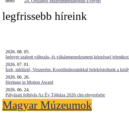
hétfő
24. Országos Múzeumpedagógiai Évnyitó
legfrissebb híreink
2026. 08. 05.
Igényre szabott változás- és válságmenedzsment képzéssel jelent
2026. 07. 01.
Ízek, inklúzió, Veszprém: Koordinátorainkkal belekóstoltunk a kirá
2026. 06. 26.
Heritage in Motion Award
2026. 06. 24.
Pályázati felhívás Az Év Tájháza 2026 cím elnyerésére
Magyar Múzeumok