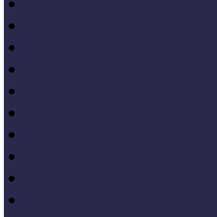
Hazai jó gyakorlatok
Külföldi múzeumok péld
MŐF2021 tanulságai
MÖF 2020 tanulságai
II. Országos Múzeumand
MÖF 2019 tanulságai
MŐF 2018 tanulságai
MÖF 2017 tanulságai
MÖF 2016 tanulságai
MÖF 2015 tanulságai