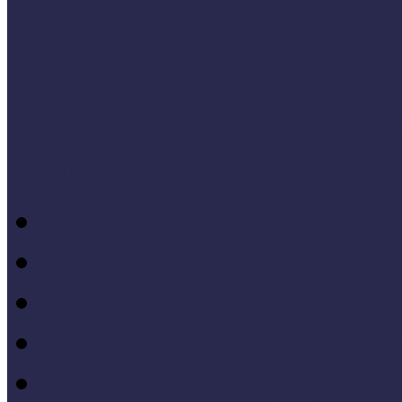
Cselekvő közösségek
Múzeumi és könyvtári fejl
Bibliográfia
Andragógia
Elméleti muzeológia
Felnőttképzés
Fogyatékkal élők múzeu
Forrásteremtés, pályázati