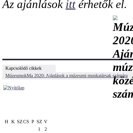
Az ajánlások
itt
érhetők el.
Kapcsolódó cikkek
MúzeumokMa 2020: Ajánlások a múzeumi munkatársak számára
H
K
SZ
CS
P
SZ
V
1
2