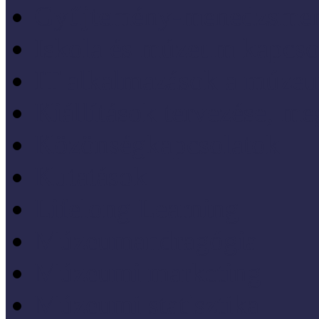
Gyűjtemény-menedzsme
Iskola és múzeum kapcso
IT alkalmazások a múze
Kiállítások tervezése, meg
Közönségkapcsolatok
Kutatások
Lifelong Learning
Múzeumandragógia
Múzeumi marketing
Múzeumi statisztika