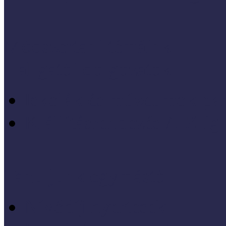
Módszertani témáink
Hallgatói dolgozatok
Iskolák és múzeumok par
KIállításrendezés A-Z-ig
Tanuljunk egymástól
Nívódíj nyertesek