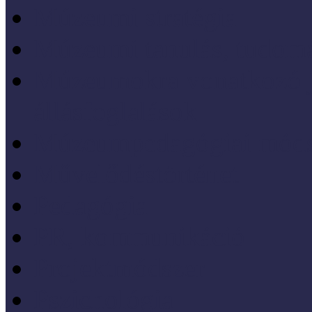
Múzeumi stratégia
Múzeumi tanulás, tudo
Múzeumokra vonatkozó jo
állásfoglalások
Múzeumpedagógiai móds
Művelődéstörténet
Pedagógia
PR, kommunikáció
Projektmódszer
Pszichológia