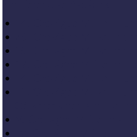
Konferenciaelőadások
14. Országos Múzeumped
20. Országos Múzeumped
19. Országos Múzeumped
17. Országos Múzeumped
14. Országos Múzeumped
11. Országos Múzeumped
Célkeresztben a múzeum
V. Országos Múzeumandr
IV. Országos Múzeumand