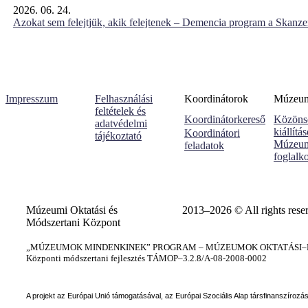
2026. 06. 24.
Azokat sem felejtjük, akik felejtenek – Demencia program a Skanz
Impresszum
Felhasználási
Koordinátorok
Múzeumi
feltételek és
Koordinátorkereső
Közöns
adatvédelmi
kiállítá
Koordinátori
tájékoztató
Múzeum
feladatok
foglalk
Múzeumi Oktatási és
2013–2026 © All rights rese
Módszertani Központ
„MÚZEUMOK MINDENKINEK” PROGRAM – MÚZEUMOK OKTATÁSI–KÉ
Központi módszertani fejlesztés TÁMOP–3.2.8/A-08-2008-0002
A projekt az Európai Unió támogatásával, az Európai Szociális Alap társfinanszírozá