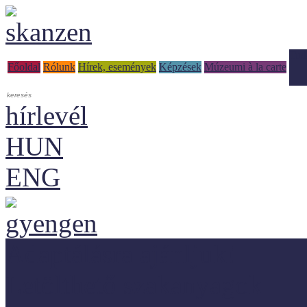
Tud
Főoldal
Rólunk
Hírek, események
Képzések
Múzeumi à la carte
hírlevél
HUN
ENG
Adaptálásra ajánljuk!
Letölthető szakanyagok