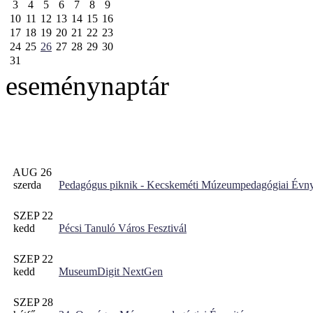
3
4
5
6
7
8
9
10
11
12
13
14
15
16
17
18
19
20
21
22
23
24
25
26
27
28
29
30
31
eseménynaptár
AUG 26
szerda
Pedagógus piknik - Kecskeméti Múzeumpedagógiai Évny
SZEP 22
kedd
Pécsi Tanuló Város Fesztivál
SZEP 22
kedd
MuseumDigit NextGen
SZEP 28