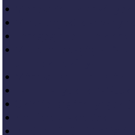
Módszertani kiadványok
Mintaprojekt kiadványo
Pedagógiai online kiadv
Múzeumpedagógiai Nívód
online kiadványai
Módszertani útmutatók
Tanulmányok, kutatások
Oktatási segédanyagok 
Konferenciakötetek
Európa 2020 - Stratégiák