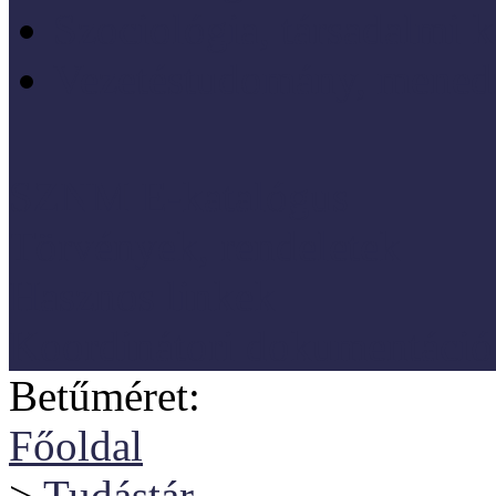
Szociológia, társadalmi 
Vezetéstudomány, mened
SZNM E-katalógus
Törvények, rendeletek
Hasznos linkek
Koordinátori dokumentáció
Betűméret:
Főoldal
>
Tudástár