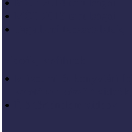
MÖF 2014 tanulságai
MÖF 2013 tanulságai
Tagállami tapasztalatok, 
Videók, kisfilmek
Múzeumi és könyvtári fej
keretében készült videók,
Élő történelem videók