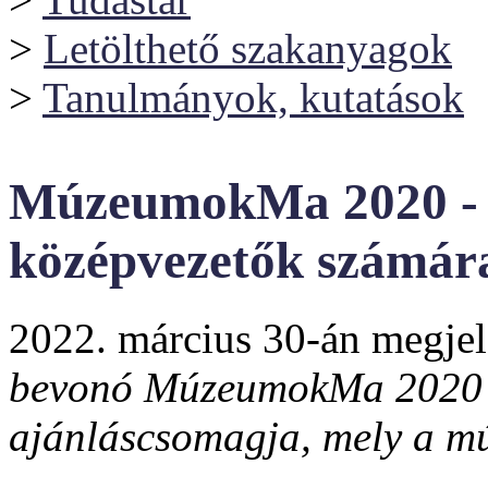
>
Letölthető szakanyagok
>
Tanulmányok, kutatások
MúzeumokMa 2020 - 
középvezetők számár
2022. március 30-án megje
bevonó
MúzeumokMa 2020 k
ajánláscsomagja, mely a mú