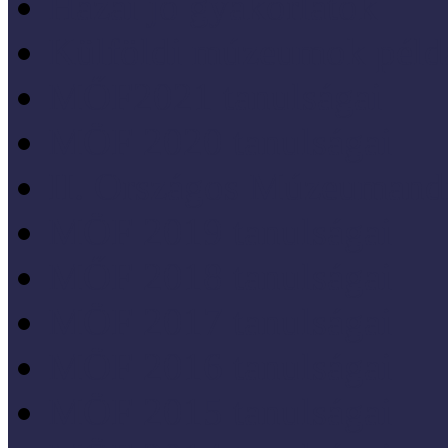
Hazai jó gyakorlatok
Külföldi múzeumok péld
MŐF2021 tanulságai
MÖF 2020 tanulságai
II. Országos Múzeumand
MÖF 2019 tanulságai
MŐF 2018 tanulságai
MÖF 2017 tanulságai
MÖF 2016 tanulságai
MÖF 2015 tanulságai