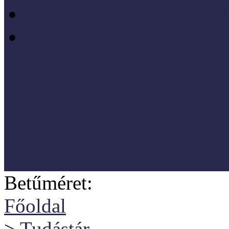
Szociológia, társadalmi 
Vezetéstudomány, mened
SZNM E-katalógus
Törvények, rendeletek
Hasznos linkek
Koordinátori dokumentáció
Betűméret:
Főoldal
>
Tudástár