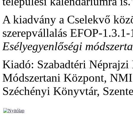
települési kalendáriumra is
A kiadvány a Cselekvő közö
szerepvállalás EFOP-1.3.1
Esélyegyenlőségi módszertan
Kiadó: Szabadtéri Néprajz
Módszertani Központ, NMI 
Széchényi Könyvtár, Szente