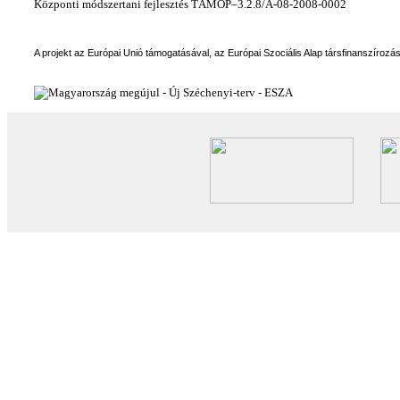
Központi módszertani fejlesztés TÁMOP–3.2.8/A-08-2008-0002
A projekt az Európai Unió támogatásával, az Európai Szociális Alap társfinanszírozá