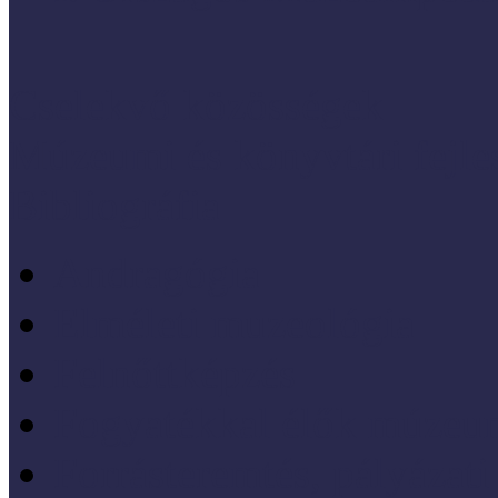
Cselekvő közösségek
Múzeumi és könyvtári fejl
Bibliográfia
Andragógia
Elméleti muzeológia
Felnőttképzés
Fogyatékkal élők múzeu
Forrásteremtés, pályázati