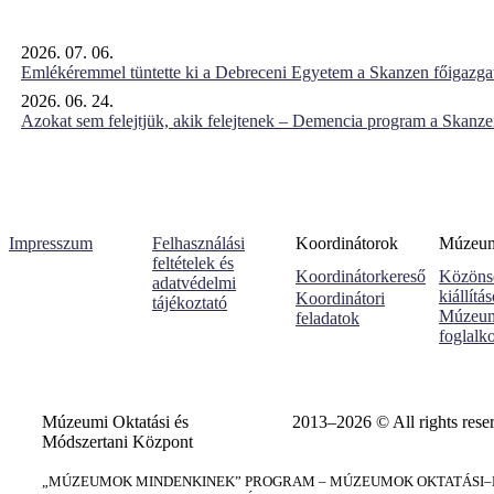
2026. 07. 06.
Emlékéremmel tüntette ki a Debreceni Egyetem a Skanzen főigazgat
2026. 06. 24.
Azokat sem felejtjük, akik felejtenek – Demencia program a Skanz
Impresszum
Felhasználási
Koordinátorok
Múzeumi
feltételek és
Koordinátorkereső
Közöns
adatvédelmi
kiállítá
Koordinátori
tájékoztató
Múzeum
feladatok
foglalk
Múzeumi Oktatási és
2013–2026 © All rights rese
Módszertani Központ
„MÚZEUMOK MINDENKINEK” PROGRAM – MÚZEUMOK OKTATÁSI–KÉ