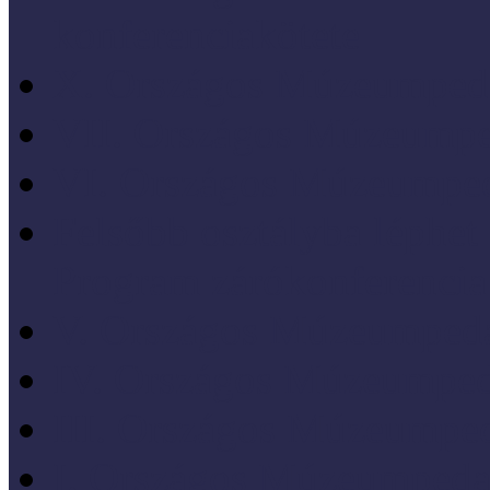
konferenciakötete
X. Országos Múzeumpeda
VII. Országos Múzeumpe
VI. Országos Múzeumped
Felsőbb osztályba léph
Program zárókonferencia
V. Országos Múzeumpeda
IV. Országos Múzeumped
III. Országos Múzeumped
I. Országos Múzeumpeda