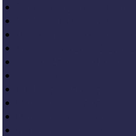
Gyűjtemény-menedzsme
Iskola és múzeum kapcso
IT alkalmazások a múze
Kiállítások tervezése, meg
Közönségkapcsolatok
Kutatások
Lifelong Learning
Múzeumandragógia
Múzeumi marketing
Múzeumi statisztika