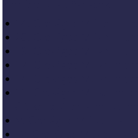
Konferenciaelőadások
14. Országos Múzeumped
20. Országos Múzeumped
19. Országos Múzeumped
17. Országos Múzeumped
14. Országos Múzeumped
11. Országos Múzeumped
Célkeresztben a múzeum
V. Országos Múzeumandr
IV. Országos Múzeumand