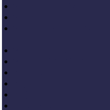
Múzeumi stratégia
Múzeumi tanulás, tudo
Múzeumokra vonatkozó jo
állásfoglalások
Múzeumpedagógiai móds
Művelődéstörténet
Pedagógia
PR, kommunikáció
Projektmódszer
Pszichológia