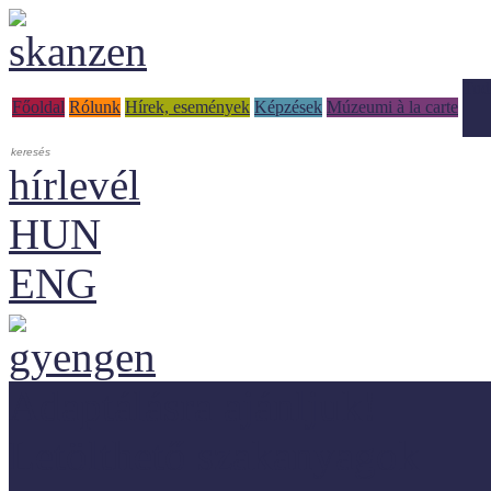
Tud
Főoldal
Rólunk
Hírek, események
Képzések
Múzeumi à la carte
hírlevél
HUN
ENG
Adaptálásra ajánljuk!
Letölthető szakanyagok