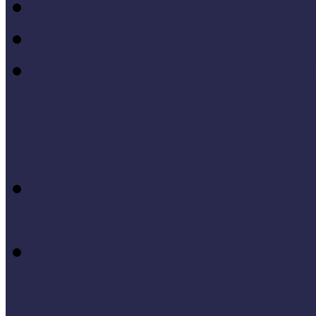
MÖF 2014 tanulságai
MÖF 2013 tanulságai
Tagállami tapasztalatok, 
Videók, kisfilmek
Múzeumi és könyvtári fej
keretében készült videók,
Élő történelem videók