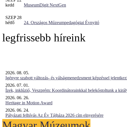
kedd
MuseumDigit NextGen
SZEP 28
hétfő
24. Országos Múzeumpedagógiai Évnyitó
legfrissebb híreink
2026. 08. 05.
Igényre szabott változás- és válságmenedzsment képzéssel jelent
2026. 07. 01.
Ízek, inklúzió, Veszprém: Koordinátorainkkal belekóstoltunk a kirá
2026. 06. 26.
Heritage in Motion Award
2026. 06. 24.
Pályázati felhívás Az Év Tájháza 2026 cím elnyerésére
Magyar Múzeumok