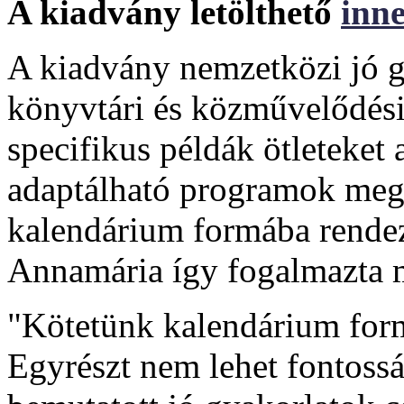
A kiadvány letölthető
inn
A kiadvány nemzetközi jó g
könyvtári és közművelődési 
specifikus példák ötleteke
adaptálható programok meg
kalendárium formába rendez
Annamária így fogalmazta 
"Kötetünk kalendárium form
Egyrészt nem lehet fontosság