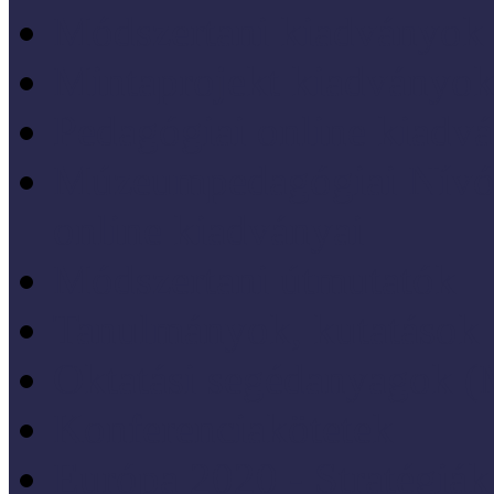
Módszertani kiadványok
Mintaprojekt kiadványo
Pedagógiai online kiadv
Múzeumpedagógiai Nívód
online kiadványai
Módszertani útmutatók
Tanulmányok, kutatások
Oktatási segédanyagok 
Konferenciakötetek
Európa 2020 - Stratégiák