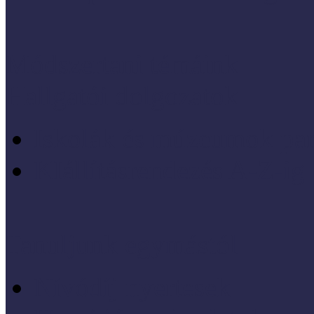
Módszertani témáink
Hallgatói dolgozatok
Iskolák és múzeumok par
KIállításrendezés A-Z-ig
Tanuljunk egymástól
Nívódíj nyertesek