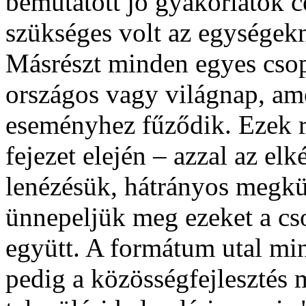
bemutatott jó gyakorlatok c
szükséges volt az egységekn
Másrészt minden egyes cso
országos vagy világnap, am
eseményhez fűződik. Ezek r
fejezet elején – azzal az elk
lenézésük, hátrányos megkü
ünnepeljük meg ezeket a cs
együtt. A formátum utal mi
pedig a közösségfejlesztés 